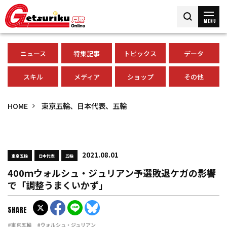
MENU
ニュース
特集記事
トピックス
データ
スキル
メディア
ショップ
その他
HOME
東京五輪、日本代表、五輪
2021.08.01
東京五輪
日本代表
五輪
400ｍウォルシュ・ジュリアン予選敗退ケガの影響
で「調整うまくいかず」
SHARE
#東京五輪
#ウォルシュ・ジュリアン