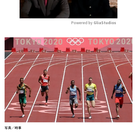
Powered by 
GliaStudios
Mute
写真／時事