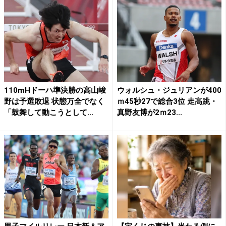
110mHドーハ準決勝の高山峻
ウォルシュ・ジュリアンが400
野は予選敗退 状態万全でなく
ｍ45秒27で総合3位 走高跳・
「鼓舞して動こうとして...
真野友博が2ｍ23...