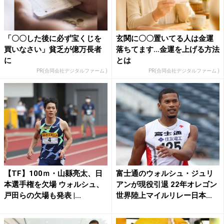
「〇〇した後に必ず宝くじを
玄関に〇〇置いてる人は金運
買いなさい」貧乏が億万長者
落ちてます…金運を上げる方法
に
とは
PR(合同会社デジタルファーム )
PR(合同会社デジタルファーム )
【TF】100ｍ・山縣亮太、日
富士通のウォルシュ・ジュリ
本選手権を欠場 ウォルシュ、
アンが現役引退 22年オレゴン
戸田らの欠場も発表 |...
世界陸上マイルリレー日本...