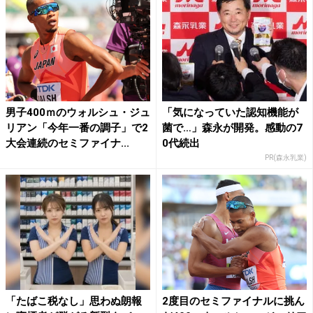
男子400ｍのウォルシュ・ジュ
「気になっていた認知機能が
リアン「今年一番の調子」で2
菌で…」森永が開発。感動の7
大会連続のセミファイナ...
0代続出
PR(森永乳業)
「たばこ税なし」思わぬ朗報
2度目のセミファイナルに挑ん