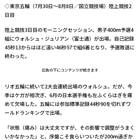
◇東京五輪（7月30日～8月8日／国立競技場）陸上競技2
日目
陸上競技3日目のモーニングセッション、男子400ｍ予選4
組にウォルシュ・ジュリアン（富士通）が出場。自己記録
45秒13からはほど遠い46秒57で組6着となり、予選敗退に
終わった。
広告の下にコンテンツが続きます
リオ五輪に続いて2大会連続出場のウォルシュ。だが、今
季はケガが相次ぎ、6月の日本選手権も左ふくらはぎを痛
めて欠場した。五輪には参加標準記録44秒90を切れずワ
ールドランキングで出場。
「状態（痛み）は大丈夫ですが、その影響で調整がうまく
いかなかった」と、序盤こそ食らいついたが200ｍ過ぎか