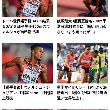
ドーハ世界選手権DAY５結果
飯塚翔太3度目五輪も200ｍ予
＆DAY６日程 男子400ｍのウ
選敗退21秒台に「悔いだけ残
ォルシュが自己新で準...
さないよう走ったが…」...
【選手名鑑】ウォルシュ・ジ
男子マイルリレー 19年ぶり決
ュリアン | 月陸Online｜月刊陸
勝進出！3分01秒53で組2着通
上競技
過／世界陸上 | ...