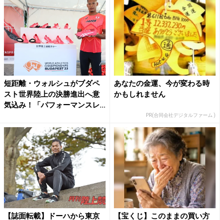
短距離・ウォルシュがブダペ
あなたの金運、今が変わる時
スト世界陸上の決勝進出へ意
かもしれません
気込み！「パフォーマンスレ
ッ...
PR(合同会社デジタルファーム )
【誌面転載】ドーハから東京
【宝くじ】このままの買い方