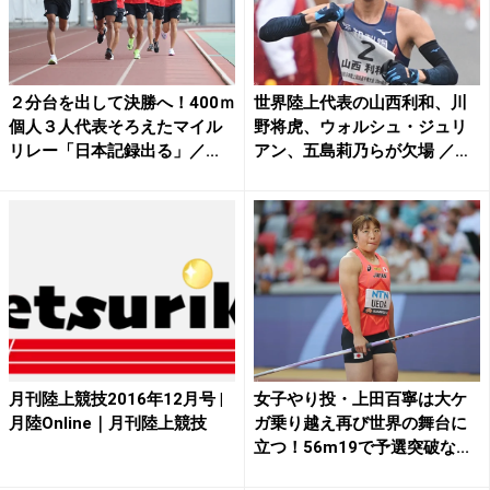
２分台を出して決勝へ！400ｍ
世界陸上代表の山西利和、川
個人３人代表そろえたマイル
野将虎、ウォルシュ・ジュリ
リレー「日本記録出る」／...
アン、五島莉乃らが欠場 ／
全...
月刊陸上競技2016年12月号 |
女子やり投・上田百寧は大ケ
月陸Online｜月刊陸上競技
ガ乗り越え再び世界の舞台に
立つ！56m19で予選突破な...