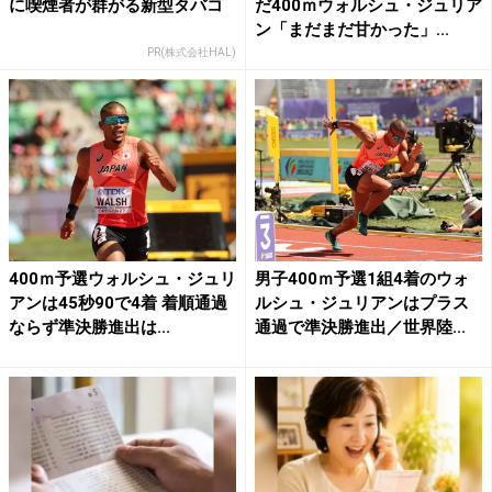
に喫煙者が群がる新型タバコ
だ400ｍウォルシュ・ジュリア
ン「まだまだ甘かった」...
PR(株式会社HAL)
400ｍ予選ウォルシュ・ジュリ
男子400ｍ予選1組4着のウォ
アンは45秒90で4着 着順通過
ルシュ・ジュリアンはプラス
ならず準決勝進出は...
通過で準決勝進出／世界陸...