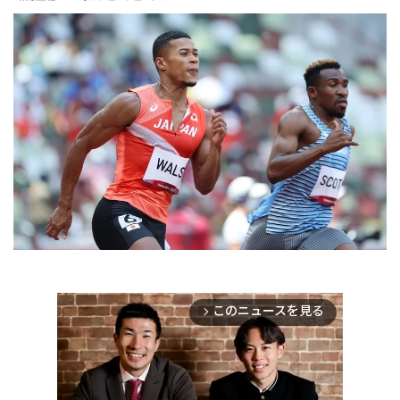
このニュースを見る
arrow_forward_ios