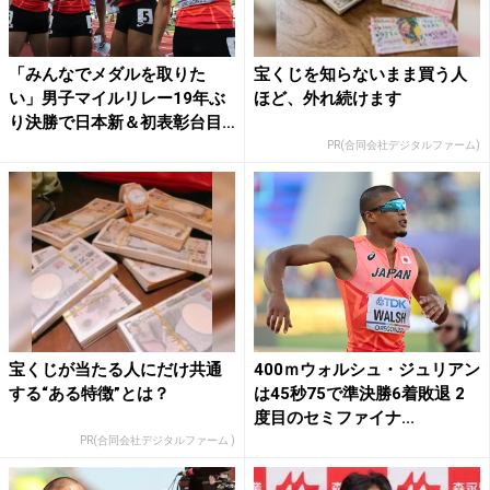
「みんなでメダルを取りた
宝くじを知らないまま買う人
い」男子マイルリレー19年ぶ
ほど、外れ続けます
り決勝で日本新＆初表彰台目
指...
PR(合同会社デジタルファーム)
宝くじが当たる人にだけ共通
400ｍウォルシュ・ジュリアン
する“ある特徴”とは？
は45秒75で準決勝6着敗退 2
度目のセミファイナ...
PR(合同会社デジタルファーム )