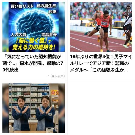
「気になっていた認知機能が
18年ぶりの世界4位！男子マイ
菌で…」森永が開発。感動の7
ルリレーでアジア新！悲願の
0代続出
メダルへ「この経験を生か...
PR(森永乳業)