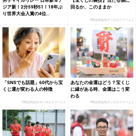
男子マイルリレー 日本新＆ア
【宝くじの裏技】当たる側に
ジア新！2分59秒51！18年ぶ
回るか、このままか
り世界大会入賞の4位...
PR(合同会社デジタルファーム )
「SNSでも話題」60代から宝
あなたの金運はどう？宝くじ
くじ運が変わる人の特徴
に縁がある時、金運はこう変
わる
PR(合同会社デジタルファーム )
PR(合同会社デジタルファーム )