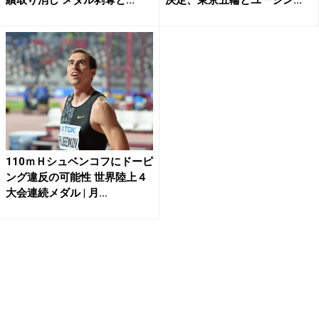
績取り消し メダル剥奪と...
決定、東京五輪とユージン...
110ｍＨシュベンコフにドーピ
ング違反の可能性 世界陸上４
大会連続メダル | 月...