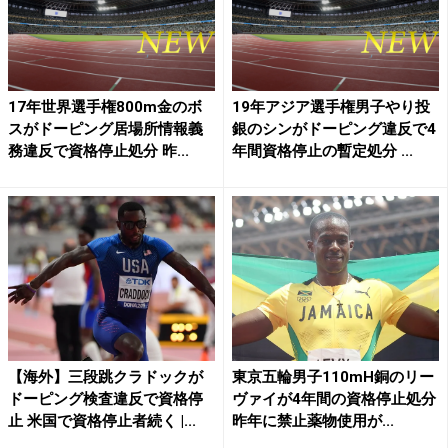
17年世界選手権800m金のボ
19年アジア選手権男子やり投
スがドーピング居場所情報義
銀のシンがドーピング違反で4
務違反で資格停止処分 昨...
年間資格停止の暫定処分 ...
【海外】三段跳クラドックが
東京五輪男子110mH銅のリー
ドーピング検査違反で資格停
ヴァイが4年間の資格停止処分
止 米国で資格停止者続く |...
昨年に禁止薬物使用が...