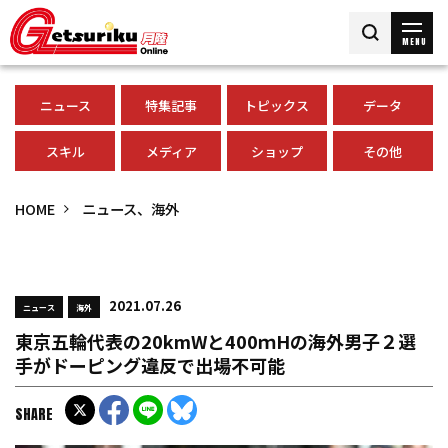
MENU
ニュース
特集記事
トピックス
データ
スキル
メディア
ショップ
その他
HOME
ニュース、海外
2021.07.26
ニュース
海外
東京五輪代表の20kmWと400ｍHの海外男子２選
手がドーピング違反で出場不可能
SHARE