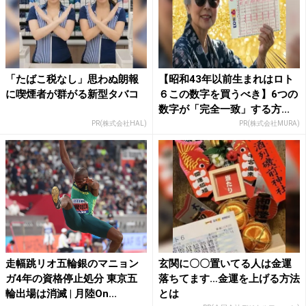
「たばこ税なし」思わぬ朗報
【昭和43年以前生まれはロト
に喫煙者が群がる新型タバコ
６この数字を買うべき】6つの
数字が「完全一致」する方...
PR(株式会社HAL)
PR(株式会社MURA)
走幅跳リオ五輪銀のマニョン
玄関に〇〇置いてる人は金運
ガ4年の資格停止処分 東京五
落ちてます…金運を上げる方法
輪出場は消滅 | 月陸On...
とは