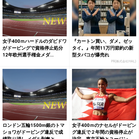
女子400ｍハードルのダビドワ
『カートン買い、ダメ。ゼッ
がドーピングで資格停止処分
タイ。』年間11万円節約の新
12年欧州選手権金メダ...
型タバコが爆売れ
PR(株式会社HAL)
ロンドン五輪1500m銀のトマ
女子400ｍのナセルがドーピン
ショワがドーピング違反で成
グ違反で２年間の資格停止が