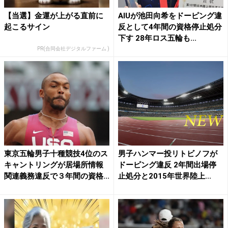
【当選】金運が上がる直前に
AIUが池田向希をドーピング違
起こるサイン
反として4年間の資格停止処分
下す 28年ロス五輪も...
PR(合同会社デジタルファーム )
東京五輪男子十種競技4位のス
男子ハンマー投リトビノフが
キャントリングが居場所情報
ドーピング違反 2年間出場停
関連義務違反で３年間の資格...
止処分と2015年世界陸上...