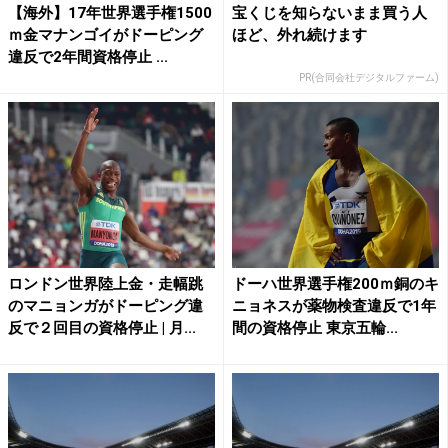
【海外】17年世界選手権1500
宝くじを知らないまま買う人
ｍ金マナンゴイがドーピング
ほど、外れ続けます
違反で2年間資格停止 ...
PR(合同会社デジタルファーム)
ロンドン世界陸上金・走幅跳
ドーハ世界選手権200ｍ銅のキ
のマニョンガがドーピング違
ニョネスが薬物検査違反で1年
反で２回目の資格停止 | 月...
間の資格停止 東京五輪...