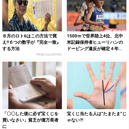
８月のロト6はこの方法で買
1500ｍで世界陸上4位、北中
え!!６つの数字が『完全一致』
米記録保持者ヒューリハンの
する方法
ドーピング違反が確定４年...
PR(株式会社MURA)
「〇〇した後に必ず宝くじを
宝くじ当たる人は“たまたま”じ
買いなさい」貧乏が億万長者
ゃない?!
に