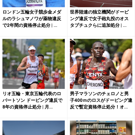
ロンドン五輪女子競歩金メダ
世界陸連の独立機関がドーピ
ルのラシュマノワが薬物違反
ング違反で女子砲丸投のオス
で2年間の資格停止処分 | ...
タプチュクらに追加処分 | ...
リオ五輪・東京五輪代表のロ
男子マラソンのチェロノと男
バートソン ドーピング違反で
子400ｍのロスがドーピング違
8年の資格停止処分 | 月...
反で暫定資格停止処分！オ...