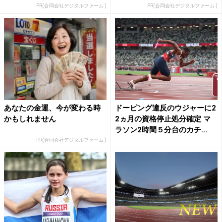
PR(合同会社デジタルファーム )
PR(合同会社デジタルファーム )
あなたの金運、今が変わる時
ドーピング違反のウジャーに2
かもしれません
2ヵ月の資格停止処分確定 マ
ラソン2時間５分台のカチ...
PR(合同会社デジタルファーム )