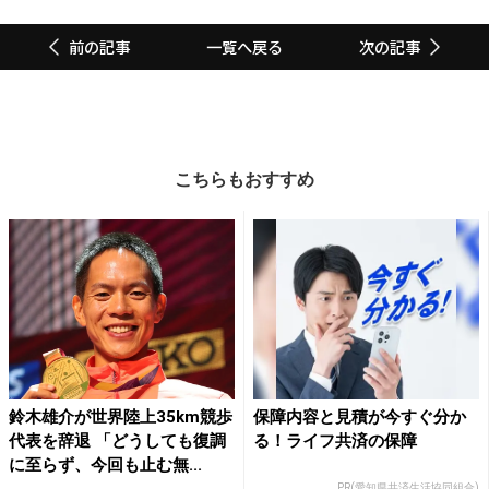
一覧へ戻る
前の記事
次の記事
こちらもおすすめ
鈴木雄介が世界陸上35km競歩
保障内容と見積が今すぐ分か
代表を辞退 「どうしても復調
る！ライフ共済の保障
に至らず、今回も止む無...
PR(愛知県共済生活協同組合)