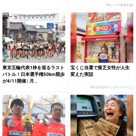
PR(ハーブ健康本舗)
東京五輪代表1枠を巡るラスト
宝くじ当選で貧乏女性が人生
バトル！日本選手権50km競歩
変えた実話
が4/11開催 | 月...
PR(合同会社デジタルファーム )