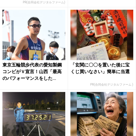
PR(合同会社デジタルファーム)
東京五輪競歩代表の愛知製鋼
「玄関に〇〇を置いた後に宝
コンビがＶ宣言！山西「最高
くじ買いなさい」簡単に当選
のパフォーマンスをした
い」、...
PR(合同会社デジタルファーム )