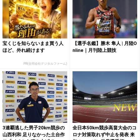
宝くじを知らないまま買う人
【選手名鑑】勝木 隼人 | 月陸O
ほど、外れ続けます
nline｜月刊陸上競技
PR(合同会社デジタルファーム)
3連覇逃した男子20km競歩の
全日本50km競歩高畠大会のコ
山西利和 足りなかった土台作
ロナ対策取れず中止を発表 来