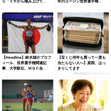
り「イチから積み上げて...
年のユージン世界選手権...
【Headline】鈴木雄介プロフ
【宝くじ何年も買って一度も
ィール、世界選手権関連記
当たらない人へ】原因、はっ
事、大学駅伝、ＭＧＣ合...
きりしてます
PR(合同会社デジタルファーム )