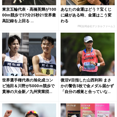
東京五輪代表・髙橋英輝が100
あなたの金運はどう？宝くじ
00m競歩で37分25秒21世界最
に縁がある時、金運はこう変
高記録を上回る ...
わる
PR(合同会社デジタルファーム )
世界選手権代表の旭化成コン
復活V目指した山西利和 まさ
ビ池田＆川野が5000ｍ競歩で
かの警告3枚で金メダル届かず
貫禄の大会新／九州実業団...
「自分の感覚と合っていな...