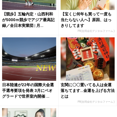
【競歩】五輪内定・山西利和
【宝くじ何年も買って一度も
が5000ｍ競歩でアジア最高記
当たらない人へ】原因、はっ
録／全日本実業団 | 月...
きりしてます
PR(合同会社デジタルファーム )
日本陸連が22年の国際大会選
玄関に〇〇置いてる人は金運
手選考要項を発表 3月にベオ
落ちてます…金運を上げる方法
グラードで世界室内開催 ...
とは
PR(合同会社デジタルファーム )