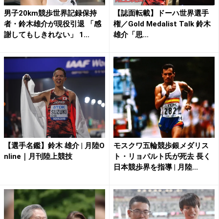
男子20km競歩世界記録保持
【誌面転載】ドーハ世界選手
者・鈴木雄介が現役引退 「感
権／Gold Medalist Talk 鈴木
謝してもしきれない」 1...
雄介「思...
【選手名鑑】鈴木 雄介 | 月陸O
モスクワ五輪競歩銀メダリス
nline｜月刊陸上競技
ト・リョパルト氏が死去 長く
日本競歩界を指導 | 月陸...