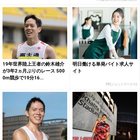
19年世界陸上王者の鈴木雄介
明日働ける単発バイト求人サ
が3年2ヵ月ぶりのレース 500
イト
0m競歩で19分16...
PR(ショットワークス)