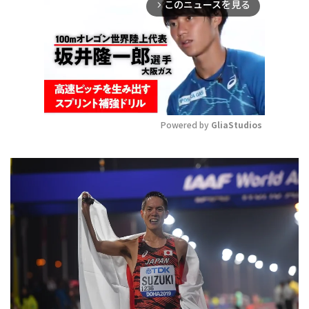
このニュースを見る
arrow_forward_ios
Powered by 
GliaStudios
Mute