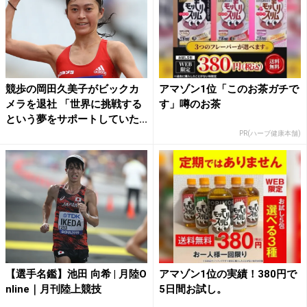
競歩の岡田久美子がビックカ
アマゾン1位「このお茶ガチで
メラを退社 「世界に挑戦する
す」噂のお茶
という夢をサポートしていた...
PR(ハーブ健康本舗)
【選手名鑑】池田 向希 | 月陸O
アマゾン1位の実績！380円で
nline｜月刊陸上競技
5日間お試し。