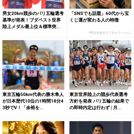
男女20km競歩のパリ五輪選考
「SNSでも話題」60代から宝
基準が発表！ブダペスト世界
くじ運が変わる人の特徴
陸上メダル最上位＆標準突...
PR(合同会社デジタルファーム )
東京五輪50km代表の勝木隼人
東京世界陸上の競歩代表選考
が日本歴代10位の1時間18分4
方針を発表 パリ五輪の結果で
3秒でV！「余裕を...
の即時内定は行わず | 月...