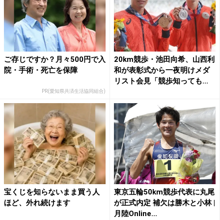
ご存じですか？月々500円で入
20km競歩・池田向希、山西利
院・手術・死亡を保障
和が表彰式から一夜明けメダ
リスト会見「競歩知っても...
PR(愛知県共済生活協同組合)
宝くじを知らないまま買う人
東京五輪50km競歩代表に丸尾
ほど、外れ続けます
が正式内定 補欠は勝木と小林 |
月陸Online...