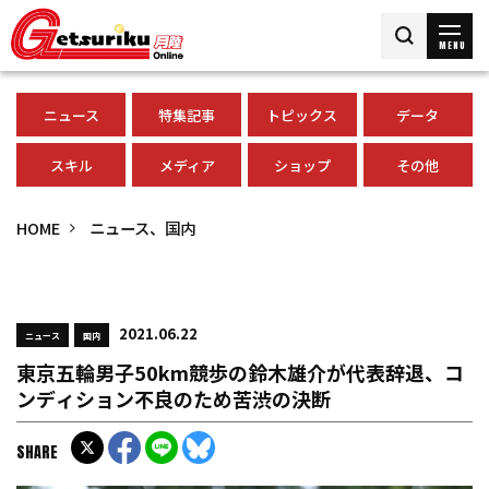
MENU
ニュース
特集記事
トピックス
データ
スキル
メディア
ショップ
その他
HOME
ニュース、国内
2021.06.22
ニュース
国内
東京五輪男子50km競歩の鈴木雄介が代表辞退、コ
ンディション不良のため苦渋の決断
SHARE