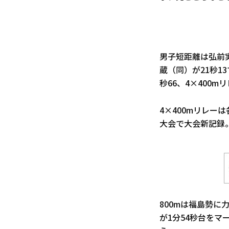
男子短距離は弘前実
蔵（同）が21秒1
秒66、4×400
4×400mリレー
大会で大会新記録
800mは福島勢に
が1分54秒台を