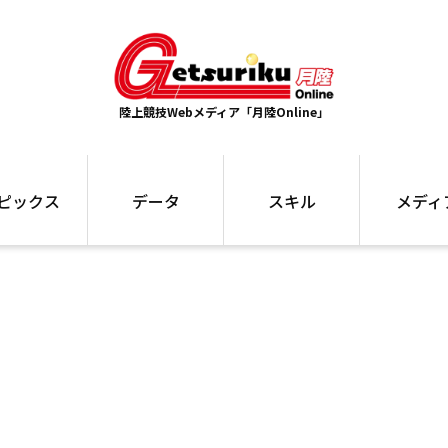
陸上競技Webメディア「月陸Online」
ピックス
データ
スキル
メディ
ズ
ランキング
トレーニング
インタビュー
ォ
最高記録
お役立ち情報
大会ギャラリ
コラム
世界大会
箱根駅伝
国内大会
写真記事
ム
駅伝データ
ント
選手名鑑
スケジュール
関連リンク