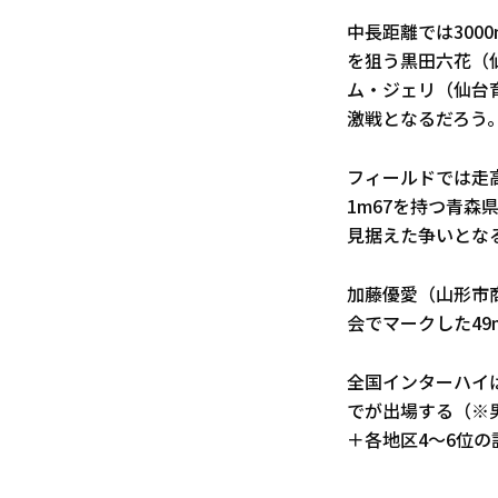
中長距離では3000
を狙う黒田六花（仙
ム・ジェリ（仙台
激戦となるだろう
フィールドでは走
1m67を持つ青森
見据えた争いとな
加藤優愛（山形市
会でマークした49
全国インターハイは
でが出場する（※
＋各地区4～6位の