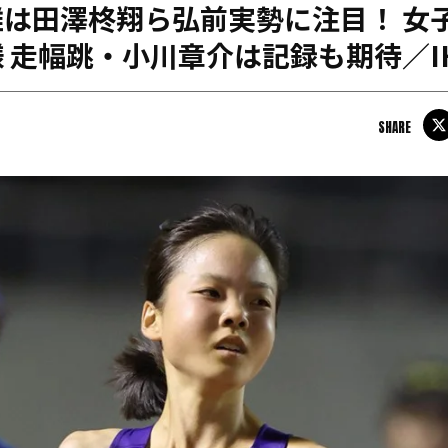
は田澤柊翔ら弘前実勢に注目！ 女
日本学連加盟大学
 走幅跳・小川章介は記録も期待／I
SHARE