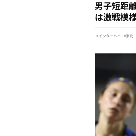
男子短距離
海外
五輪
は激戦模様
好記録
大会結果
#インターハイ
#東北