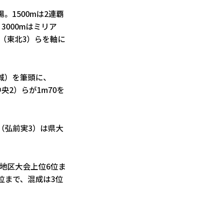
。1500mは2連覇
000mはミリア
（東北3）らを軸に
城）を筆頭に、
央2）らが1m70を
（弘前実3）は県大
各地区大会上位6位ま
位まで、混成は3位