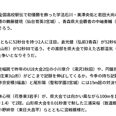
年の全国高校駅伝で初優勝を飾った学法石川・美澤央佑と若田大尚
勝の鶴藤健琉（仙台育英3宮城）、青森県大会覇者の中岫奏輔（
そろう。
はともに52秒台を持つ2人に注目。倉光健（弘前3青森）が52秒
山形）が52秒88で追う。その渡部を県大会で抑えた古郡温気
た争いとなりそうだ。
走幅跳で昨年のU18大会2位の小川章介（湯沢3秋田）や、円盤
庄東3山形）がどこまで記録を伸ばしてくるか。今季の持ち記録
帝京安積3福島）と尾形陽（聖和学園3宮城）には15m超の対決
心咲（花巻東3岩手）が、県大会では向かい風ながら100mを12
7（－1.4）で2冠。山形県大会を0.01秒差で制した三浦采桜（致
小野絆奈（東日大昌平）らとともに混戦模様だ。