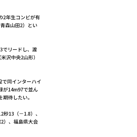
の2年生コンビが有
青森山田2）とい
63でリードし、渡
（米沢中央2山形）
投で同インターハイ
が14m97で並ん
を期待したい。
秒13（－1.8）、
道館2）、福島県大会