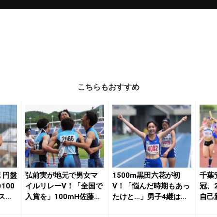
こちらもおすすめ
 円盤
弘前実が地元で男女マ
1500m黒田六花が初
千葉
100
イルリレーV！「全国で
V！「悩んだ時期もあっ
冠、2
ス
入賞を」100mH佐藤柚
たけと…」男子4継は東
自己新
希が13秒70...
北日大が大会タ...
mRで