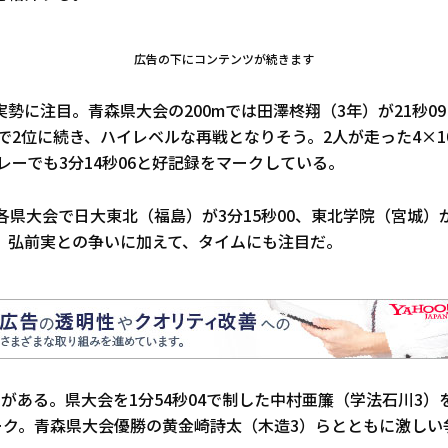
広告の下にコンテンツが続きます
勢に注目。青森県大会の200mでは田澤柊翔（3年）が21秒09
3で2位に続き、ハイレベルな再戦となりそう。2人が走った4×10
mリレーでも3分14秒06と好記録をマークしている。
は各県大会で日大東北（福島）が3分15秒00、東北学院（宮城）が
。弘前実との争いに加えて、タイムにも注目だ。
力がある。県大会を1分54秒04で制した中村亜簾（学法石川3）
マーク。青森県大会優勝の黄金崎詩太（木造3）らとともに激しい