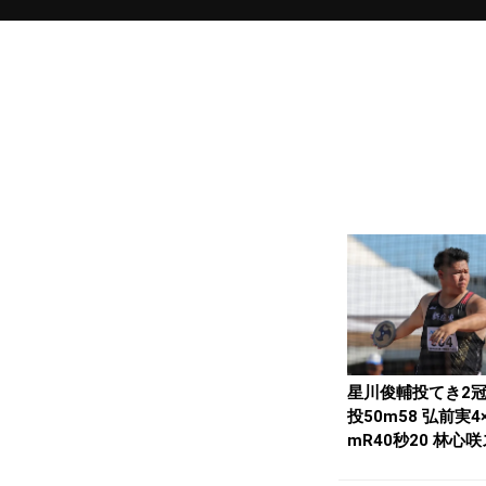
星川俊輔投てき2冠
投50m58 弘前実4×
mR40秒20 林心咲
プ...