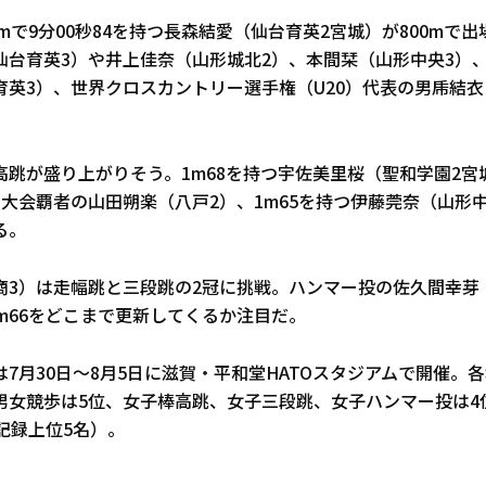
mで9分00秒84を持つ長森結愛（仙台育英2宮城）が800mで出場
台育英3）や井上佳奈（山形城北2）、本間栞（山形中央3）、3
育英3）、世界クロスカントリー選手権（U20）代表の男乕結衣
。
高跳が盛り上がりそう。1m68を持つ宇佐美里桜（聖和学園2宮
県大会覇者の山田朔楽（八戸2）、1m65を持つ伊藤莞奈（山形中
る。
商3）は走幅跳と三段跳の2冠に挑戦。ハンマー投の佐久間幸芽
m66をどこまで更新してくるか注目だ。
7月30日～8月5日に滋賀・平和堂HATOスタジアムで開催。
男女競歩は5位、女子棒高跳、女子三段跳、女子ハンマー投は4
記録上位5名）。