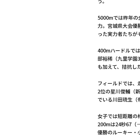
う。
5000mでは昨
力。宮城県大会優
った実力者たちが
400mハードルで
部裕稀（九里学園3
も加えて、拮抗し
フィールドでは、
2位の星川俊輔（新
でいる川田琉生（
女子では短距離の林
200mは24秒6
優勝のルーキー・