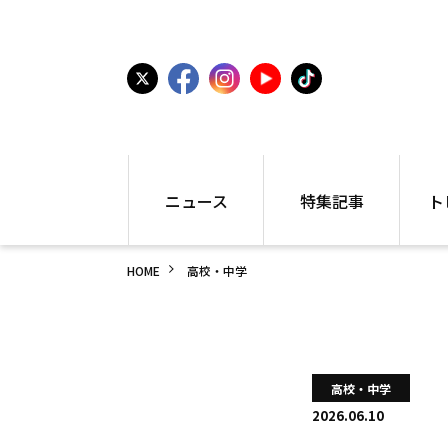
ニュース
特集記事
ト
国内
世界陸上
シュー
HOME
高校・中学
駅伝
特集
インフ
箱根駅伝
学生長距離
編集部
大学
高校・中学
PR
高校
アラカルト
アイテ
高校・中学
中学
プレゼ
2026.06.10
世界陸上
日本代表