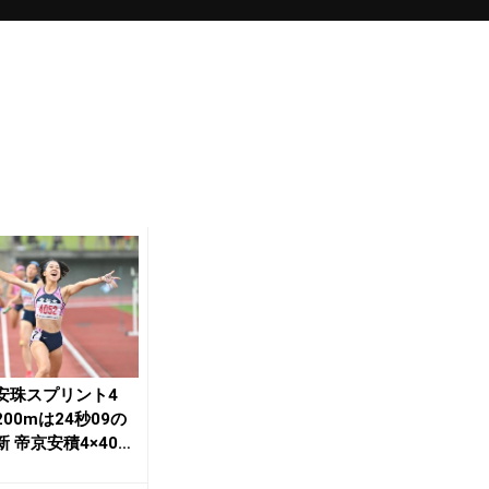
安珠スプリント4
00mは24秒09の
 帝京安積4×400
競...