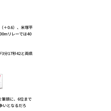
（＋0.6）、米塚平
0mリレーでは40
3分17秒42と両県
を筆頭に、6位まで
争いとなるだろ