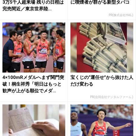
3万5千人超来場 残りの日程は
に喫煙者が群がる新型タバコ
完売間近／東京世界陸...
PR(株式会社HAL)
4×100mRメダルへまず関門突
宝くじの“運任せ”から抜けた人
破！桐生祥秀「明日はもっと
だけ変わる
歓声が上がる順位でメダ...
PR(合同会社デジタルファーム )