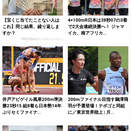
【宝くじ当てたことない人は
4×100mR日本は38秒07の3着
これ】同じ結果、繰り返しま
で2大会連続決勝へ！ ジャマ
すか？
イカ、南アフリカ...
PR(合同会社デジタルファーム )
井戸アビゲイル風果200m準決
200mファイナル目指す鵜澤飛
勝23秒15 組8着も日本勢14年
羽が予選登場！テボゴと同組
ぶりセミファイナ...
に／東京世界陸上 | 月...