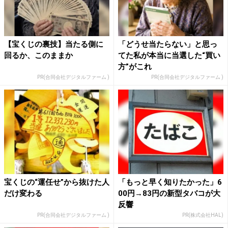
【宝くじの裏技】当たる側に
「どうせ当たらない」と思っ
回るか、このままか
てた私が本当に当選した“買い
方”がこれ
PR(合同会社デジタルファーム )
PR(合同会社デジタルファーム )
宝くじの“運任せ”から抜けた人
「もっと早く知りたかった」6
だけ変わる
00円→83円の新型タバコが大
反響
PR(合同会社デジタルファーム )
PR(株式会社HAL)