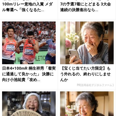
100mリレー意地の入賞 メダ
7の予選7着にとどまる 3大会
ル奪還へ「強くなるた...
連続の決勝進出なら...
日本4×100mR 桐生祥秀「着実
【宝くじ当てたい方限定】も
に通過して良かった」 決勝に
う外れるの、終わりにしませ
向け小池祐貴「攻め...
んか
PR(合同会社デジタルファーム )