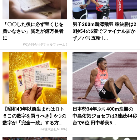
「〇〇した後に必ず宝くじを
男子200m鵜澤飛羽 準決勝は2
買いなさい」貧乏が億万長者
0秒54の6着でファイナル届か
に
ず／パリ五輪 | ...
PR(合同会社デジタルファーム )
【昭和43年以前生まれはロト
日本勢34年ぶり400m決勝の
６この数字を買うべき】6つの
中島佑気ジョセフは3連続44秒
数字が「完全一致」する方...
台で6位 田中希実5...
PR(株式会社MURA)