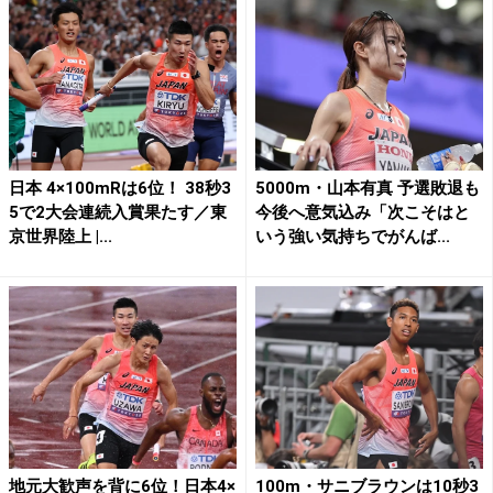
日本 4×100mRは6位！ 38秒3
5000m・山本有真 予選敗退も
5で2大会連続入賞果たす／東
今後へ意気込み「次こそはと
京世界陸上 |...
いう強い気持ちでがんば...
地元大歓声を背に6位！日本4×
100m・サニブラウンは10秒3