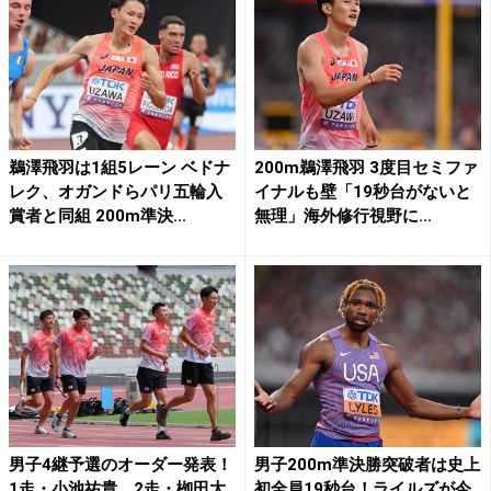
鵜澤飛羽は1組5レーン ベドナ
200m鵜澤飛羽 3度目セミファ
レク、オガンドらパリ五輪入
イナルも壁「19秒台がないと
賞者と同組 200m準決...
無理」海外修行視野に...
男子4継予選のオーダー発表！
男子200m準決勝突破者は史上
1走・小池祐貴、2走・栁田大
初全員19秒台！ライルズが今