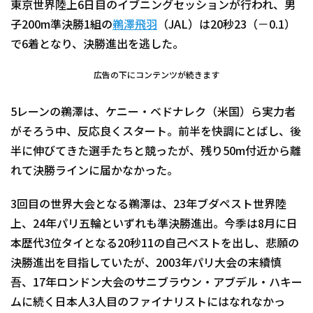
東京世界陸上6日目のイブニングセッションが行われ、男
子200m準決勝1組の
鵜澤飛羽
（JAL）は20秒23（－0.1）
で6着となり、決勝進出を逃した。
広告の下にコンテンツが続きます
5レーンの鵜澤は、ケニー・ベドナレク（米国）ら実力者
がそろう中、反応良くスタート。前半を快調にとばし、後
半に伸びてきた選手たちと競ったが、残り50m付近から離
れて決勝ラインに届かなかった。
3回目の世界大会となる鵜澤は、23年ブダペスト世界陸
上、24年パリ五輪といずれも準決勝進出。今季は8月に日
本歴代3位タイとなる20秒11の自己ベストを出し、悲願の
決勝進出を目指していたが、2003年パリ大会の末續慎
吾、17年ロンドン大会のサニブラウン・アブデル・ハキー
ムに続く日本人3人目のファイナリストにはなれなかっ