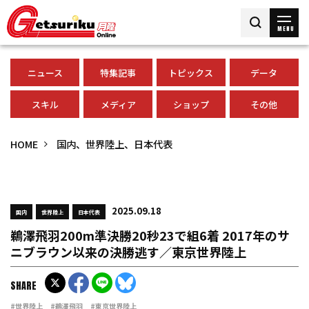
MENU
ニュース
特集記事
トピックス
データ
スキル
メディア
ショップ
その他
HOME
国内、世界陸上、日本代表
2025.09.18
国内
世界陸上
日本代表
鵜澤飛羽200m準決勝20秒23で組6着 2017年のサ
ニブラウン以来の決勝逃す／東京世界陸上
SHARE
#世界陸上
#鵜澤飛羽
#東京世界陸上