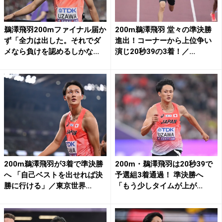
鵜澤飛羽200mファイナル届か
200m鵜澤飛羽 堂々の準決勝
ず「全力は出した。それでダ
進出！コーナーから上位争い
メなら負けを認めるしかな...
演じ20秒39の3着！／...
200m鵜澤飛羽が3着で準決勝
200m・鵜澤飛羽は20秒39で
へ 「自己ベストを出せれば決
予選組3着通過！ 準決勝へ
勝に行ける」／東京世界...
「もう少しタイムが上が...