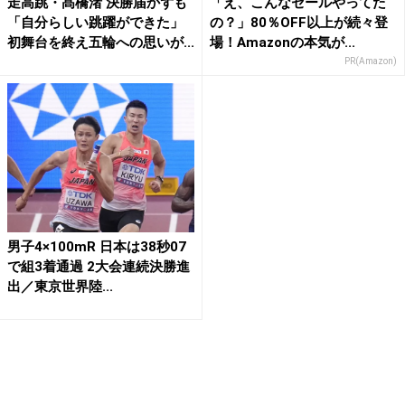
走高跳・髙橋渚 決勝届かずも
「え、こんなセールやってた
「自分らしい跳躍ができた」
の？」80％OFF以上が続々登
初舞台を終え五輪への思いが...
場！Amazonの本気が...
PR(Amazon)
男子4×100mR 日本は38秒07
で組3着通過 2大会連続決勝進
出／東京世界陸...