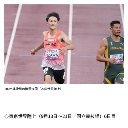
200m準決勝の鵜澤飛羽（25年世界陸上）
◇東京世界陸上（9月13日～21日／国立競技場）6日目