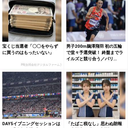
宝くじ当選者「〇〇をやらず
男子200m鵜澤飛羽 初の五輪
に買うのはもったいない」
で堂々予選突破！ 終盤までラ
イルズと競り合う／パリ...
PR(合同会社デジタルファーム )
DAY5イブニングセッションは
「たばこ税なし」思わぬ朗報