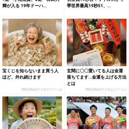
輝が入る 19年ドーハ...
季世界最高19秒51、...
宝くじを知らないまま買う人
玄関に〇〇置いてる人は金運
ほど、外れ続けます
落ちてます…金運を上げる方法
とは
PR(合同会社デジタルファーム)
PR(合同会社デジタルファーム )