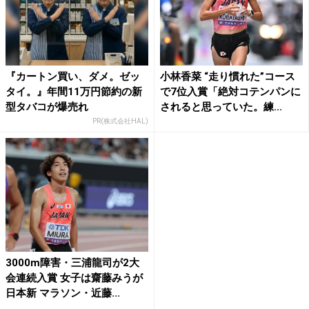
『カートン買い、ダメ。ゼッ
小林香菜 “走り慣れた”コース
タイ。』年間11万円節約の新
で7位入賞「絶対コテンパンに
型タバコが爆売れ
されると思っていた。練...
PR(株式会社HAL)
3000m障害・三浦龍司が2大
会連続入賞 女子は齋藤みうが
日本新 マラソン・近藤...