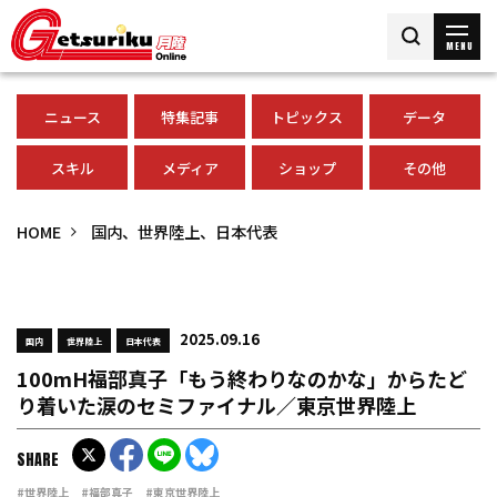
MENU
ニュース
特集記事
トピックス
データ
スキル
メディア
ショップ
その他
HOME
国内、世界陸上、日本代表
2025.09.16
国内
世界陸上
日本代表
100mH福部真子「もう終わりなのかな」からたど
り着いた涙のセミファイナル／東京世界陸上
SHARE
#世界陸上
#福部真子
#東京世界陸上