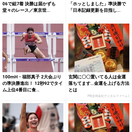
06で組7着 決勝は届かずも
「ホッとしました」準決勝で
堂々のレース／東京世...
「日本記録更新を目指し...
100mH・福部真子 2大会ぶり
玄関に〇〇置いてる人は金運
の準決勝進出！ 12秒92でタイ
落ちてます…金運を上げる方法
ム上位4番目に食...
とは
PR(合同会社デジタルファーム )