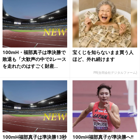
100mH・福部真子は準決勝で
宝くじを知らないまま買う人
敗退も「大歓声の中で2レース
ほど、外れ続けます
を走れたのはすごく財産...
PR(合同会社デジタルファーム)
100mH福部真子は準決勝13秒
100mH福部真子が準決勝へ!!