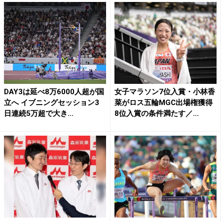
DAY3は延べ8万6000人超が国
女子マラソン7位入賞・小林香
立へ イブニングセッション3
菜がロス五輪MGC出場権獲得
日連続5万超で大き...
8位入賞の条件満たす／...