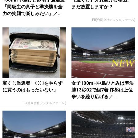
「同級生の真子と準決勝を全
まだ放置しますか？
力の笑顔で楽しみたい」／...
PR(合同会社デジタルファーム)
宝くじ当選者「〇〇をやらず
女子100mH中島ひとみは準決
に買うのはもったいない」
勝13秒02で組7着 序盤は上位
争いを繰り広げる／...
PR(合同会社デジタルファーム )