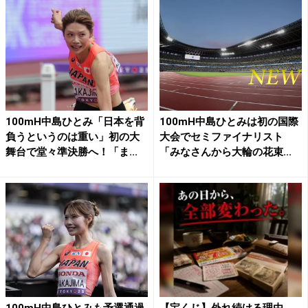
100mH中島ひとみ「日本を背
100mH中島ひとみは初の国際
負うというのは重い」初の大
大会でセミファイナリスト
舞台で堂々準決勝へ！「ま...
「みなさんから大輪の花束...
100mH中島ひとみも予選通過
【宝くじ】外れ続ける理由、