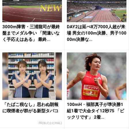
3000m障害・三浦龍司が最終
DAY2は延べ8万7000人超が来
盤までメダル争い 「間違いな
場 男女の100m決勝、男子100
く手応えはある」 最終...
00m決勝な...
「たばこ税なし」思わぬ朗報
100mH・福部真子が準決勝1
に喫煙者が群がる新型タバコ
組1着で大会タイ12秒75 「ビ
ックリです」 2着...
PR(株式会社HAL)