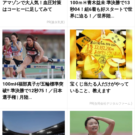
アマゾンで大人気！血圧対策
100ｍＨ青木益未 準決勝で13
はコーヒーに足してみて
秒04！組6着も好スタートで世
界に迫る！／世界陸...
PR(森永乳業)
100mH福部真子が五輪標準突
宝くじ当たる人だけがやって
破!! 準決勝で12秒75！／日本
いること、教えます
選手権 | 月陸...
PR(合同会社デジタルファーム )