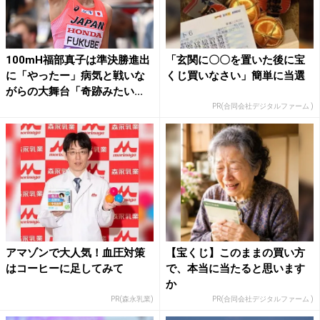
100mH福部真子は準決勝進出
「玄関に〇〇を置いた後に宝
に「やったー」病気と戦いな
くじ買いなさい」簡単に当選
がらの大舞台「奇跡みたい...
PR(合同会社デジタルファーム )
アマゾンで大人気！血圧対策
【宝くじ】このままの買い方
はコーヒーに足してみて
で、本当に当たると思います
か
PR(森永乳業)
PR(合同会社デジタルファーム )