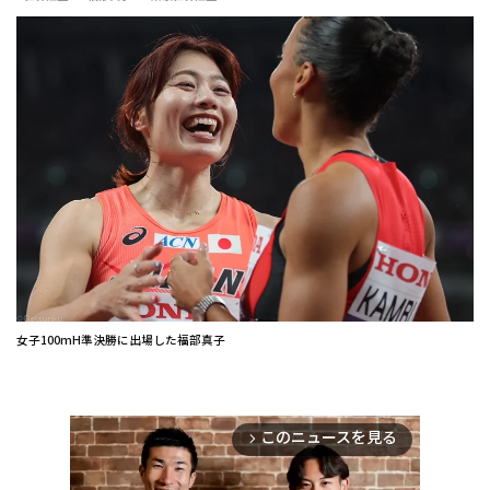
女子100mH準決勝に出場した福部真子
このニュースを見る
arrow_forward_ios