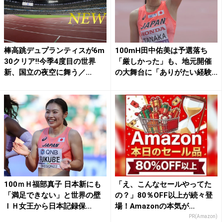
棒高跳デュプランティスが6m
100mH田中佑美は予選落ち
30クリア!!今季4度目の世界
「厳しかった」も、地元開催
新、国立の夜空に舞う／...
の大舞台に「ありがたい経験...
100ｍＨ福部真子 日本新にも
「え、こんなセールやってた
「満足できない」と世界の壁
の？」80％OFF以上が続々登
ＩＨ女王から日本記録保...
場！Amazonの本気が...
PR(Amazon)