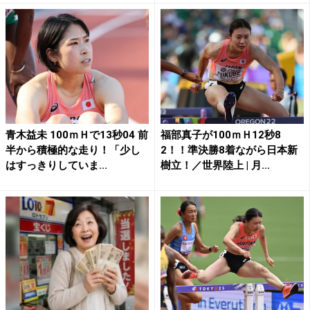
青木益未 100ｍＨで13秒04 前
福部真子が100ｍＨ12秒8
半から積極的な走り！「少し
2！！準決勝8着ながら日本新
はすっきりしていま...
樹立！／世界陸上 | 月...