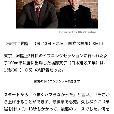
Powered by 
GliaStudios
Mute
◇東京世界陸上（9月13日～21日／国立競技場）3日目
東京世界陸上3日目のイブニングセッションに行われた女
子100m準決勝に出場した福部真子（日本建設工業）は、
13秒06（－0.5）の組7着だった。
広告の下にコンテンツが続きます
スタートから「うまくハマらなかった」と言い、「そこか
ら上げきることができず、最後まで必死。久しぶりに（予
選を除いて）13秒もかかって、最悪のレースでした。何を