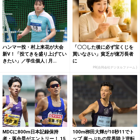
ハンマー投・村上来花が大会
「〇〇した後に必ず宝くじを
新V！「投てきを盛り上げてい
買いなさい」貧乏が億万長者
きたい」／学生個人 | 月...
に
PR(合同会社デジタルファーム )
MDCに800m日本記録保持
100m栁田大輝が10秒11でト
者・落合晃がエントリー！ 15
ップ 崖っぷちの世界陸上逆転