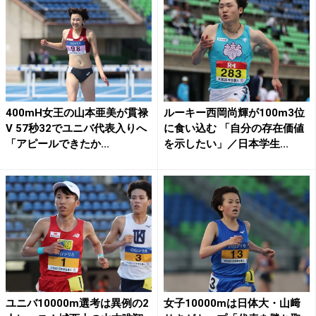
400mH女王の山本亜美が貫禄
ルーキー西岡尚輝が100m3位
V 57秒32でユニバ代表入りへ
に食い込む 「自分の存在価値
「アピールできたか...
を示したい」／日本学生...
ユニバ10000m選考は異例の2
女子10000mは日体大・山﨑