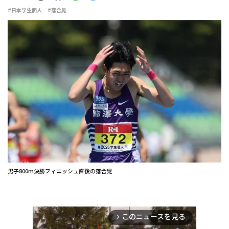
#日本学生個人
#落合晃
男子800m決勝フィニッシュ直後の落合晃
このニュースを見る
arrow_forward_ios