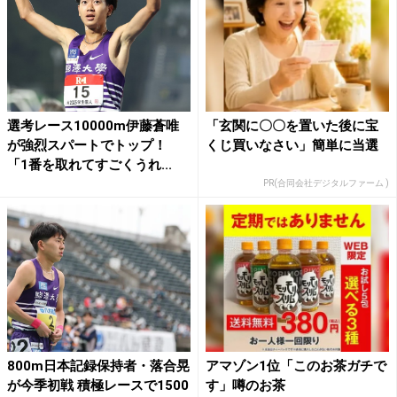
選考レース10000m伊藤蒼唯
「玄関に〇〇を置いた後に宝
が強烈スパートでトップ！
くじ買いなさい」簡単に当選
「1番を取れてすごくうれ...
PR(合同会社デジタルファーム )
800m日本記録保持者・落合晃
アマゾン1位「このお茶ガチで
が今季初戦 積極レースで1500
す」噂のお茶