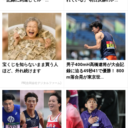
宝くじを知らないまま買う人
男子400mH髙橋遼将が大会記
ほど、外れ続けます
録に迫る49秒41で優勝！ 800
m落合晃が東京世...
PR(合同会社デジタルファーム)