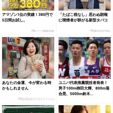
アマゾン1位の実績！380円で
「たばこ税なし」思わぬ朗報
5日間お試し。
に喫煙者が群がる新型タバコ
PR(ハーブ健康本舗)
PR(株式会社HAL)
あなたの金運、今が変わる時
ユニバ代表推薦競技者発表！
かもしれません
男子100m栁田大輝、800m落
合晃、5000m鈴木...
PR(合同会社デジタルファーム )