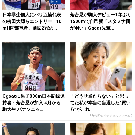
日本学生個人にパリ五輪代表
落合晃が駒大デビュー1年ぶり
の栁田大輝らエントリー 110
1500mで自己新「スタミナ面
mH阿部竜希、前回2冠の...
が弱い」Ggoat先輩...
Ggoatに男子800m日本記録保
「どうせ当たらない」と思っ
持者・落合晃が加入 4月から
てた私が本当に当選した“買い
駒大生 パナソニッ...
方”がこれ
PR(合同会社デジタルファーム )