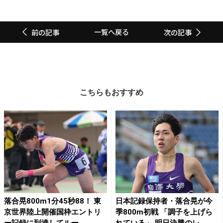
一覧へ戻る
前の記事
次の記事
こちらもおすすめ
落合晃800m1分45秒88！ 東
日本記録保持者・落合晃が今
京世界陸上開催国枠エントリ
季800m初戦 「調子を上げら
ー記録に到達してルー...
れている」 明日決勝のレ...