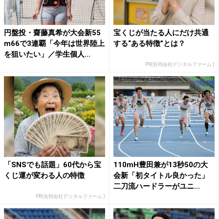
円盤投・齋藤真希が大会新55
宝くじが当たる人にだけ共通
m66で3連覇「今年は世界陸上
する“ある特徴”とは？
を狙いたい」／学生個人...
PR(合同会社デジタルファーム )
「SNSでも話題」60代から宝
110mH豊田兼が13秒50の大
くじ運が変わる人の特徴
会新「初タイトル良かった」
二刀流ハードラーがユニ...
PR(合同会社デジタルファーム )