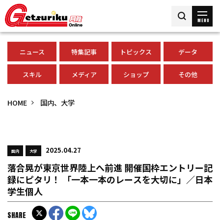
MENU
ニュース
特集記事
トピックス
データ
スキル
メディア
ショップ
その他
HOME
国内、大学
2025.04.27
国内
大学
落合晃が東京世界陸上へ前進 開催国枠エントリー記
録にピタリ！ 「一本一本のレースを大切に」／日本
学生個人
SHARE