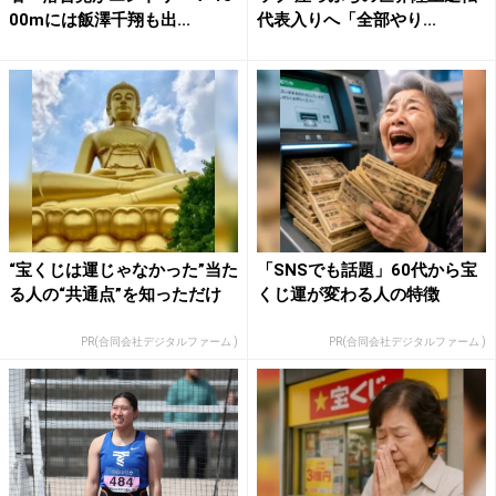
00mには飯澤千翔も出...
代表入りへ「全部やり...
“宝くじは運じゃなかった”当た
「SNSでも話題」60代から宝
る人の“共通点”を知っただけ
くじ運が変わる人の特徴
PR(合同会社デジタルファーム )
PR(合同会社デジタルファーム )