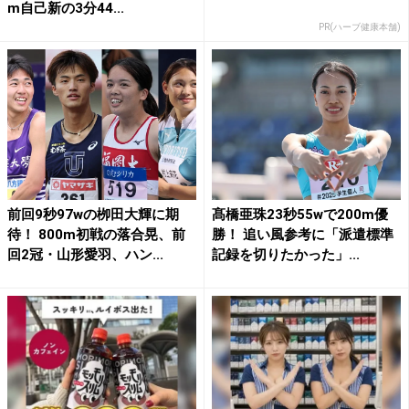
m自己新の3分44...
PR(ハーブ健康本舗)
前回9秒97wの栁田大輝に期
髙橋亜珠23秒55wで200m優
待！ 800m初戦の落合晃、前
勝！ 追い風参考に「派遣標準
回2冠・山形愛羽、ハン...
記録を切りたかった」...