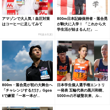
アマゾンで大人気！血圧対策
800m日本記録保持者・落合晃
はコーヒーに足してみて
が駒大に入学！ 「これから大
学生活が始まるんだ」 ...
PR(森永乳業)
800m・落合晃が初の大舞台へ
日本学生個人選手権エントリ
「チャレンジするだけ」Ggoa
ー発表 五輪代表の黒川和樹、
tで練習「一本一本が...
5000ｍの不破聖衣来、ル...