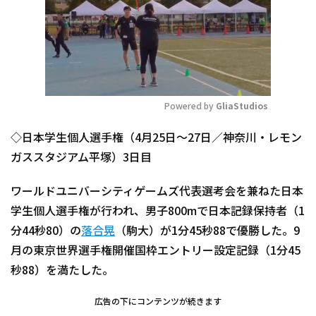
Powered by 
GliaStudios
Mute
◇日本学生個人選手権（4月25日～27日／神奈川・レモン
ガススタジアム平塚）3日目
ワールドユニバーシティゲームズ代表選考会を兼ねた日本
学生個人選手権が行われ、男子800mで日本記録保持者（1
分44秒80）の
落合晃
（駒大）が1分45秒88で優勝した。9
月の東京世界選手権開催国枠エントリー設定記録（1分45
秒88）を満たした。
広告の下にコンテンツが続きます