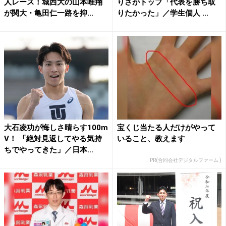
人レース！城西大の山本唯翔
りさがトップ「代表を勝ち取
が関大・亀田仁一路を抑...
りたかった」／学生個人 ...
大石凌功が悔しさ晴らす100m
宝くじ当たる人だけがやって
V！ 「絶対見返してやる気持
いること、教えます
ちでやってきた」／日本...
PR(合同会社デジタルファーム )