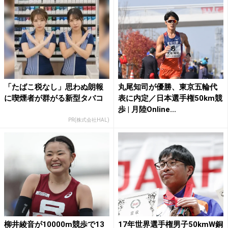
「たばこ税なし」思わぬ朗報
丸尾知司が優勝、東京五輪代
に喫煙者が群がる新型タバコ
表に内定／日本選手権50km競
歩 | 月陸Online...
PR(株式会社HAL)
柳井綾音が10000m競歩で13
17年世界選手権男子50kmW銅