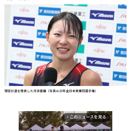
現役引退を発表した河添香織（写真は23年全日本実業団選手権）
このニュースを見る
arrow_forward_ios