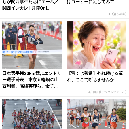
ちが関西学生たちにエール／
はコーヒーに足してみて
関西インカレ | 月陸Onl...
PR(森永乳業)
日本選手権20km競歩エントリ
【宝くじ落選】外れ続ける流
ー選手発表！東京五輪銅の山
れ、ここで断ちませんか
西利和、高橋英輝ら、女子...
PR(合同会社デジタルファーム )