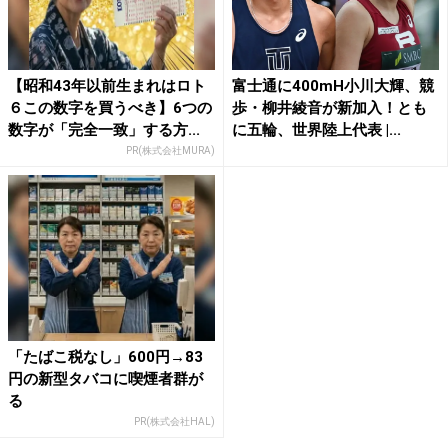
【昭和43年以前生まれはロト
富士通に400mH小川大輝、競
６この数字を買うべき】6つの
歩・柳井綾音が新加入！とも
数字が「完全一致」する方...
に五輪、世界陸上代表 |...
PR(株式会社MURA)
「たばこ税なし」600円→83
円の新型タバコに喫煙者群が
る
PR(株式会社HAL)