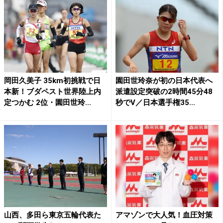
岡田久美子 35km初挑戦で日
園田世玲奈が初の日本代表へ
本新！ブダペスト世界陸上内
派遣設定突破の2時間45分48
定つかむ 2位・園田世玲...
秒でV／日本選手権35...
山西、多田ら東京五輪代表た
アマゾンで大人気！血圧対策