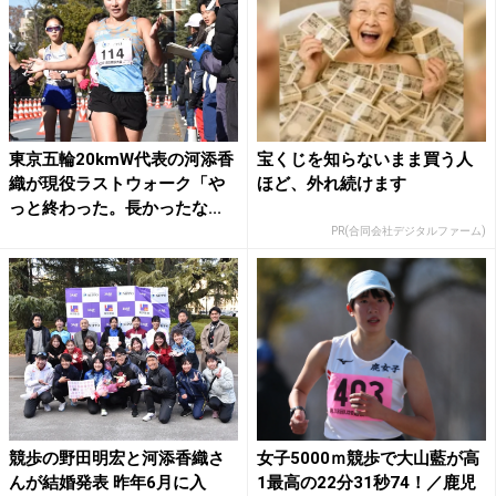
東京五輪20kmW代表の河添香
宝くじを知らないまま買う人
織が現役ラストウォーク「や
ほど、外れ続けます
っと終わった。長かったな...
PR(合同会社デジタルファーム)
競歩の野田明宏と河添香織さ
女子5000ｍ競歩で大山藍が高
んが結婚発表 昨年6月に入
1最高の22分31秒74！／鹿児