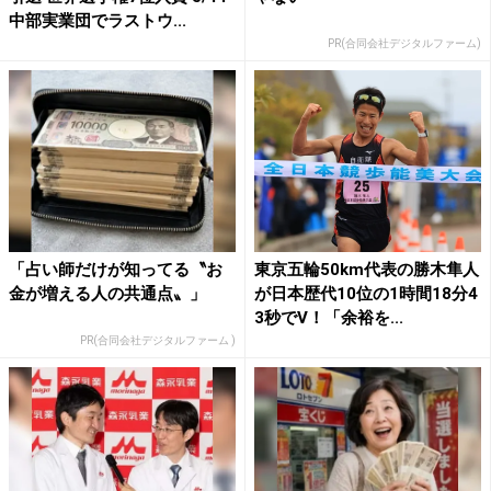
中部実業団でラストウ...
PR(合同会社デジタルファーム)
「占い師だけが知ってる〝お
東京五輪50km代表の勝木隼人
金が増える人の共通点〟」
が日本歴代10位の1時間18分4
3秒でV！「余裕を...
PR(合同会社デジタルファーム )