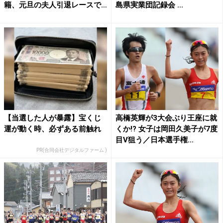
籍、元旦の夫人引退レースで
島県実業団記録会 ...
発...
【当選した人が暴露】宝くじ
高橋英輝が3大会ぶり王座に就
運が動く時、必ずある前触れ
くか!? 女子は岡田久美子が7度
目V狙う／日本選手権...
PR(合同会社デジタルファーム )