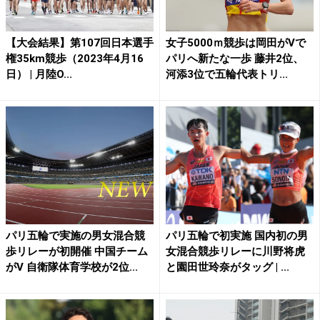
【大会結果】第107回日本選手
女子5000ｍ競歩は岡田がVで
権35km競歩（2023年4月16
パリへ新たな一歩 藤井2位、
日） | 月陸O...
河添3位で五輪代表トリ...
パリ五輪で実施の男女混合競
パリ五輪で初実施 国内初の男
歩リレーが初開催 中国チーム
女混合競歩リレーに川野将虎
がV 自衛隊体育学校が2位...
と園田世玲奈がタッグ | ...