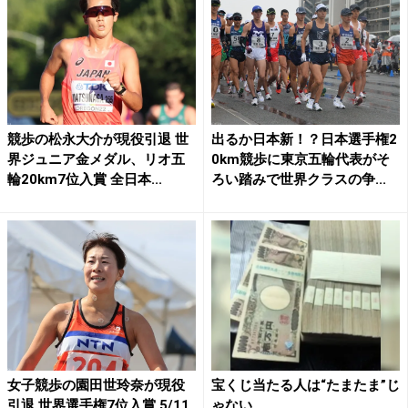
競歩の松永大介が現役引退 世
出るか日本新！？日本選手権2
界ジュニア金メダル、リオ五
0km競歩に東京五輪代表がそ
輪20km7位入賞 全日本...
ろい踏みで世界クラスの争...
女子競歩の園田世玲奈が現役
宝くじ当たる人は“たまたま”じ
引退 世界選手権7位入賞 5/11
ゃない