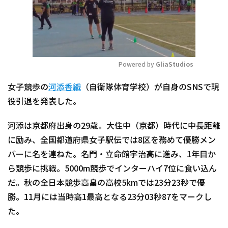
Powered by 
GliaStudios
Mute
女子競歩の
河添香織
（自衛隊体育学校）が自身のSNSで現
役引退を発表した。
河添は京都府出身の29歳。大住中（京都）時代に中長距離
に励み、全国都道府県女子駅伝では8区を務めて優勝メン
バーに名を連ねた。名門・立命館宇治高に進み、1年目か
ら競歩に挑戦。5000m競歩でインターハイ7位に食い込ん
だ。秋の全日本競歩高畠の高校5kmでは23分23秒で優
勝。11月には当時高1最高となる23分03秒87をマークし
た。