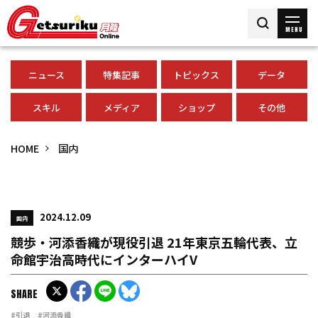
MENU
ニュース
特集記事
トピックス
データ
スキル
メディア
ショップ
その他
HOME
国内
2024.12.09
国内
競歩・河添香織が現役引退 21年東京五輪代表、立
命館宇治高時代にインターハイV
SHARE
#引退
#河添香織