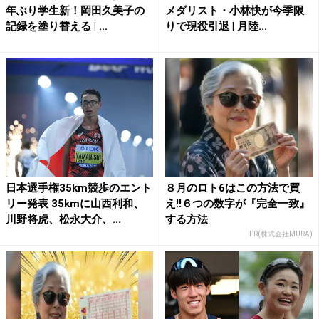
年ぶり学生新！岡田久美子の
メダリスト・小林快が今季限
記録を塗り替える | ...
りで現役引退 | 月陸...
日本選手権35km競歩のエント
８月のロト6はこの方法で買
リー発表 35kmに山西利和、
え!!６つの数字が『完全一致』
川野将虎、松永大介、...
する方法
PR(株式会社MURA)