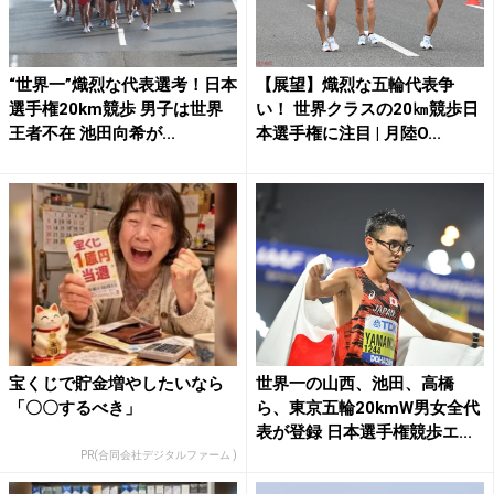
“世界一”熾烈な代表選考！日本
【展望】熾烈な五輪代表争
選手権20km競歩 男子は世界
い！ 世界クラスの20㎞競歩日
王者不在 池田向希が...
本選手権に注目 | 月陸O...
宝くじで貯金増やしたいなら
世界一の山西、池田、高橋
「〇〇するべき」
ら、東京五輪20kmW男女全代
表が登録 日本選手権競歩エ...
PR(合同会社デジタルファーム )