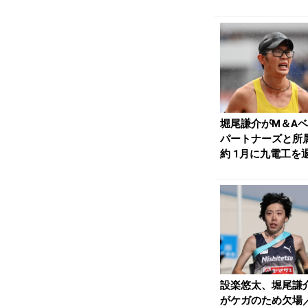
台のB.キプ...
堀尾謙介がM＆A
パートナーズと所
約 1月に九電工を
プロランナーに...
設楽悠太、堀尾謙
がケガのため欠場