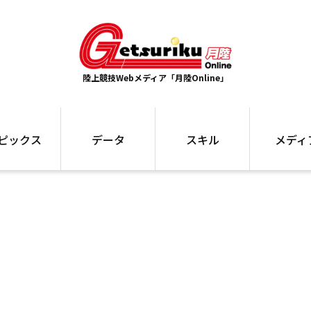
陸上競技Webメディア「月陸Online」
ピックス
データ
スキル
メディ
ズ
ランキング
トレーニング
インタビュー
ォ
最高記録
お役立ち情報
大会ギャラリ
コラム
世界大会
箱根駅伝
国内大会
写真記事
ム
駅伝データ
ント
選手名鑑
スケジュール
関連リンク