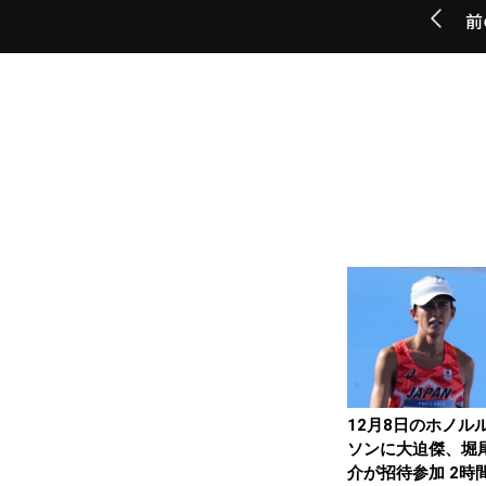
前
12月8日のホノル
ソンに大迫傑、堀
介が招待参加 2時