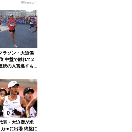
本気が...
PR(Amazon)
マラソン・大迫傑
3位 中盤で離れて2
連続の入賞逃すも
で走り切る...
代表・大迫傑が米
1万mに出場 終盤に