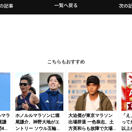
一覧へ戻る
の記事
次の
こちらもおすすめ
ルマラ
ホノルルマラソンに堀
大迫傑が東京マラソン
「え
尾謙
尾謙介、神野大地がエ
出場辞退 一色恭志、土
って
間4分
ントリー ソウル五輪代
方英和らも故障で欠場
以上