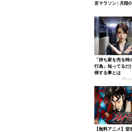
京マラソン | 月陸On
｜月刊陸...
「持ち家を売る時
行為」知ってるだ
得する事とは
PR(イ
【無料アニメ】逆