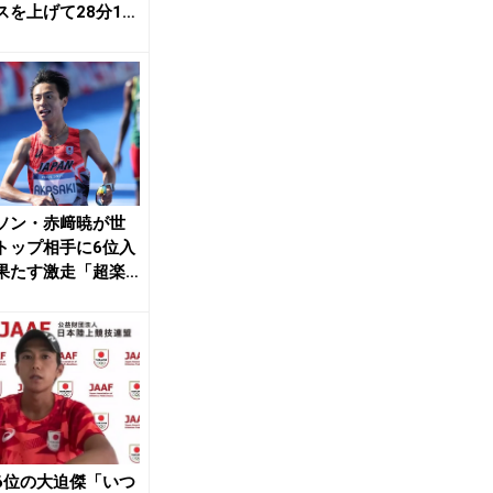
スを上げて28分16
 ...
ソン・赤﨑暁が世
トップ相手に6位入
果たす激走「超楽
ったです。最高...
6位の大迫傑「いつ