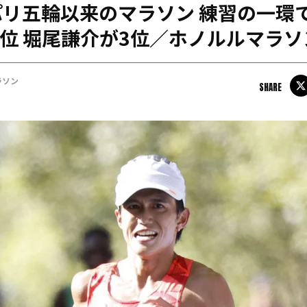
リ五輪以来のマラソン 練習の一環で
日本学連加盟大学
4位 堀尾謙介が3位／ホノルルマラソ
ラソン
SHARE