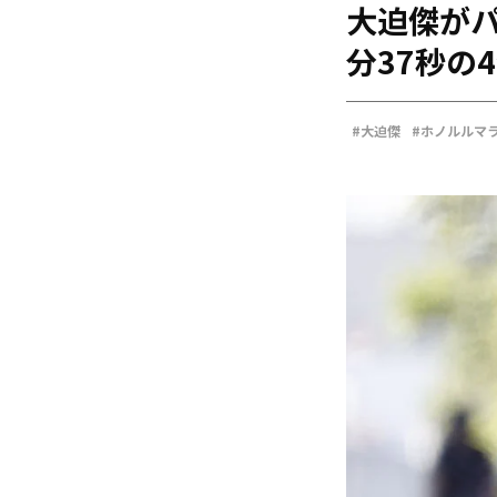
大迫傑がパ
海外
五輪
分37秒の
好記録
大会結果
#大迫傑
#ホノルルマ