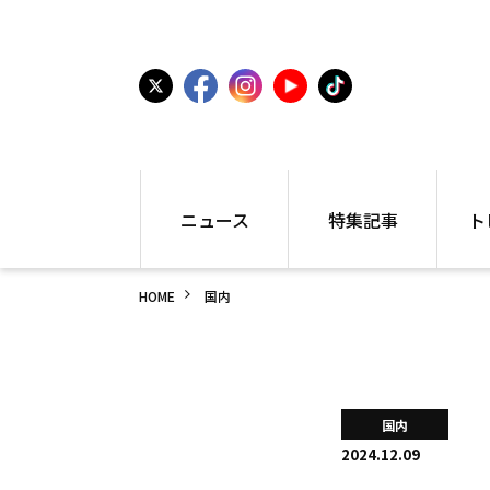
ニュース
特集記事
ト
国内
世界陸上
シュー
HOME
国内
駅伝
特集
インフ
箱根駅伝
学生長距離
編集部
大学
高校・中学
PR
高校
アラカルト
アイテ
国内
中学
プレゼ
2024.12.09
世界陸上
日本代表