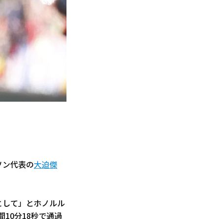
ソン代表の
大迫傑
として」とホノルル
10分18秒で通過