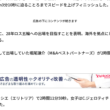
m3分10秒に迫ることろまでスピードを上げフィニッシュした
広告の下にコンテンツが続きます
に、28年ロス五輪への出場を目指すことを表明。海外を拠点に
る。
て出場していた堀尾謙介（M&Aベストパートナーズ）が2時間1
ラシエ（エリトリア）で2時間11分59秒。女子はC.ジェロティ
した。