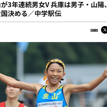
が3年連続男女V 兵庫は男子・山陽
日本学連加盟大学
全国決める／中学駅伝
SHARE