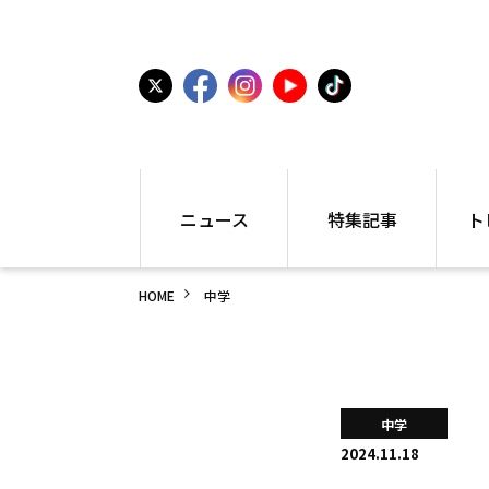
ニュース
特集記事
ト
国内
世界陸上
シュー
HOME
中学
駅伝
特集
インフ
箱根駅伝
学生長距離
編集部
大学
高校・中学
PR
高校
アラカルト
アイテ
中学
中学
プレゼ
2024.11.18
世界陸上
日本代表