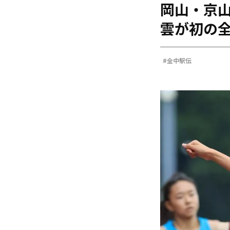
岡山・京山
海外
五輪
雲が初の
好記録
大会結果
#全中駅伝