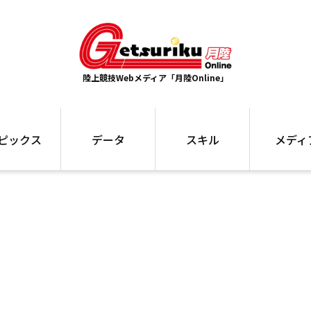
陸上競技Webメディア「月陸Online」
ピックス
データ
スキル
メディ
ズ
ランキング
トレーニング
インタビュー
ォ
最高記録
お役立ち情報
大会ギャラリ
コラム
世界大会
箱根駅伝
国内大会
写真記事
ム
駅伝データ
ント
選手名鑑
スケジュール
関連リンク