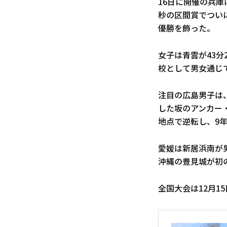
16日に開催の兵庫
秒の区間賞でつい
優勝を飾った。
女子は青雲が43分
校として男女通じ
注目の広島男子は
した坂のアンカー
地点で逆転し、9
愛媛は新居浜南が
沖縄の豊見城が初
全国大会は12月1