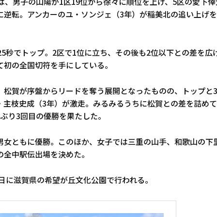
は、男子の山陽が1区19位から徐々に順位を上げ、5区の愛下倖生
に逆転。アンカーのユ・ソンジェ（3年）が稲美北の追い上げを
25秒でトップ。2区で1位に立ち、その後も2位以下との差を広
て初の全国切符を手にしている。
、松賀が序盤からリードを奪う展開となったものの、トップと3
・主枝史成（3年）が激走。みるみるうちに松賀との差を詰めてい
年ぶり3回目の優勝を果たした。
男女ともに優勝。このほか、女子では三重の山手、和歌山の下
の全中駅伝出場を決めた。
5日に滋賀県の希望が丘文化公園で行われる。