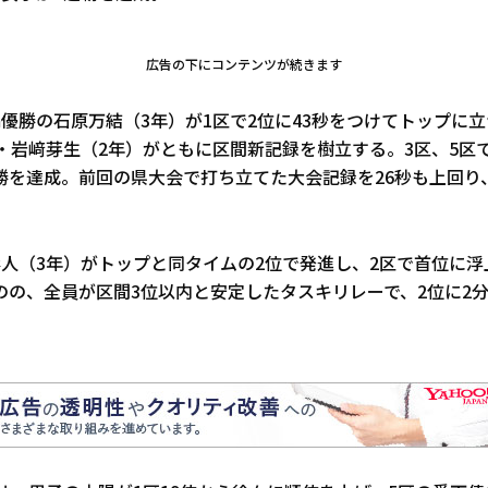
広告の下にコンテンツが続きます
m優勝の石原万結（3年）が1区で2位に43秒をつけてトップに
・岩﨑芽生（2年）がともに区間新記録を樹立する。3区、5区
勝を達成。前回の県大会で打ち立てた大会記録を26秒も上回り
彩人（3年）がトップと同タイムの2位で発進し、2区で首位に浮
のの、全員が区間3位以内と安定したタスキリレーで、2位に2
。