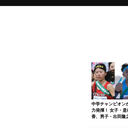
中学チャンピオン
力発揮！ 女子・是
香、男子・出田隆
がそろって区間賞 ..