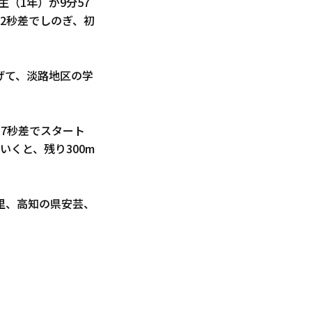
（1年）が9分57
2秒差でしのぎ、初
げて、淡路地区の学
7秒差でスタート
くと、残り300m
里、高知の県安芸、