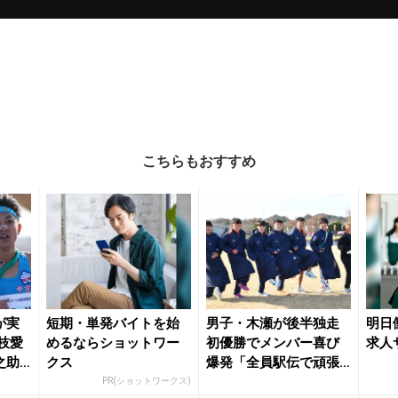
こちらもおすすめ
が実
短期・単発バイトを始
男子・木瀬が後半独走
明日
枝愛
めるならショットワー
初優勝でメンバー喜び
求人
之助
クス
爆発「全員駅伝で頑張
.
った」／全中駅伝 ...
PR(ショットワークス)