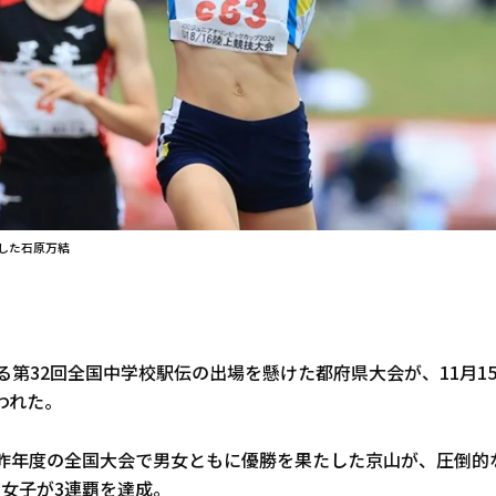
勝した石原万結
れる第32回全国中学校駅伝の出場を懸けた都府県大会が、11月1
われた。
、昨年度の全国大会で男女ともに優勝を果たした京山が、圧倒的
、女子が3連覇を達成。