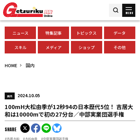
MENU
ニュース
特集記事
トピックス
データ
スキル
メディア
ショップ
その他
HOME
国内
2024.10.05
国内
100mH大松由季が12秒94の日本歴代5位！ 吉居大
和は10000mで初の27分台／中部実業団選手権
SHARE
#吉居大和
#大松由季
#中部実業団選手権