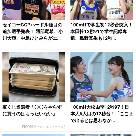
セイコーGGPハードル種目の
100mHで学生初12秒台突入！
追加選手発表！ 阿部竜希、小
本田怜12秒91で学生記録奪
川大輝、中島ひとみらがエ...
還、島野真生も12秒...
宝くじ当選者「〇〇をやらず
100mH大松由季12秒97！日
に買うのはもったいない」
本人6人目の12秒台！「ここま
で出るとは思わなか...
PR(合同会社デジタルファーム )