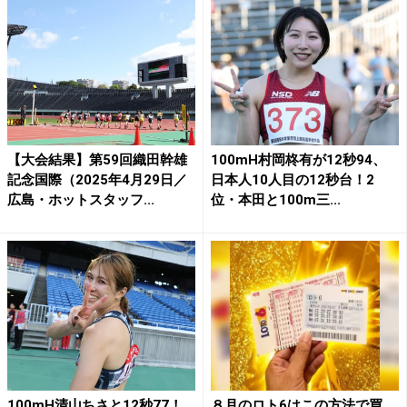
【大会結果】第59回織田幹雄
100mH村岡柊有が12秒94、
記念国際（2025年4月29日／
日本人10人目の12秒台！2
広島・ホットスタッフ...
位・本田と100m三...
100mH清山ちさと12秒77！
８月のロト6はこの方法で買