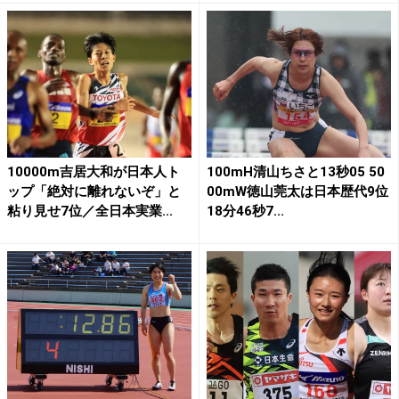
10000m吉居大和が日本人ト
100mH清山ちさと13秒05 50
ップ「絶対に離れないぞ」と
00mW徳山莞太は日本歴代9位
粘り見せ7位／全日本実業...
18分46秒7...