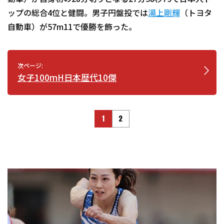
ップの総合4位と健闘。男子円盤投では
湯上剛輝
（トヨタ
自動車）が57m11で優勝を飾った。
次ページ:
女子100mH日本歴代10傑
1
2