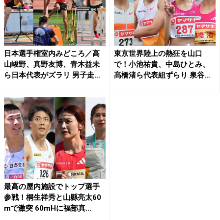
日本選手権室内みどころ／高
東京世界陸上の熱狂を山口
山峻野、真野友博、青木益未
で！小池祐貴、中島ひとみ、
ら日本代表がズラリ 男子走
髙橋渚ら代表組ずらり 泉谷駿
幅...
介...
最高の屋内施設でトップ選手
参戦！桐生祥秀と山縣亮太60
mで激突 60mHに福部真...