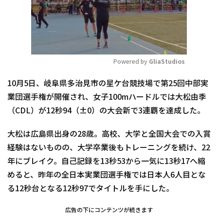
Powered by 
GliaStudios
Mute
10月5日、岐阜県多治見市の星ケ台競技場で第25回中部実
業団選手権が開催され、女子100mハードルでは大松由季
（CDL）が12秒94（±0）の大会新で3連覇を達成した。
大松は広島県出身の28歳。高校、大学と全国大会での入賞
経験はないものの、大学卒業後もトレーニングを続け、22
年にブレイク。自己記録を13秒53から一気に13秒17へ縮
めると、昨年の全日本実業団選手権では日本人6人目とな
る12秒台となる12秒97でタイトルを手にした。
広告の下にコンテンツが続きます