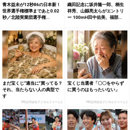
青木益未が12秒86の日本新！
織田記念に坂井隆一郎、桐生
世界選手権標準まであと0.02
祥秀、山縣亮太らがエントリ
秒／北陸実業団選手権...
ー 100mH田中佑美、福部...
まだ宝くじ“適当に”買ってる？
宝くじ当選者「〇〇をやらず
それ、当たらない人の典型で
に買うのはもったいない」
す
PR(合同会社デジタルファーム )
PR(合同会社デジタルファーム )