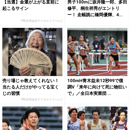
【当選】金運が上がる直前に
男子100mに坂井隆一郎、多田
起こるサイン
修平、桐生祥秀がエントリ
ー！ 走幅跳に橋岡優輝、4...
PR(合同会社デジタルファーム )
売り場じゃ教えてくれない！
100mH青木益未12秒99で復
当たる人だけがやってる宝く
調V「来年に向けて死に物狂い
じの習慣
で」／全日本実業団 ...
PR(合同会社デジタルファーム )