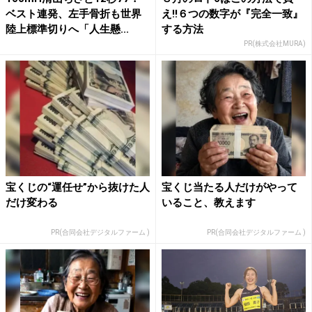
ベスト連発、左手骨折も世界
え!!６つの数字が『完全一致』
陸上標準切りへ「人生懸...
する方法
PR(株式会社MURA)
宝くじの“運任せ”から抜けた人
宝くじ当たる人だけがやって
だけ変わる
いること、教えます
PR(合同会社デジタルファーム )
PR(合同会社デジタルファーム )