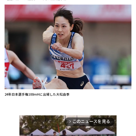
24年日本選手権100mHに出場した大松由季
このニュースを見る
arrow_forward_ios