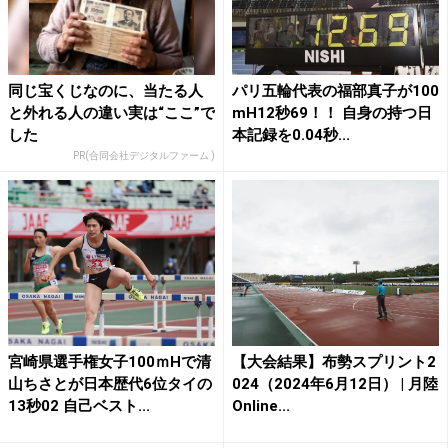
同じ宝くじなのに、当たる人
パリ五輪代表の福部真子が100
と外れる人の違い実は“ここ”で
mH12秒69！！ 自身の持つ日
した
本記録を0.04秒...
PR(合同会社デジタルファーム )
宮崎県選手権女子100ｍHで清
【大会結果】布勢スプリント2
山ちさとが日本歴代6位タイの
024（2024年6月12日） | 月陸
13秒02 自己ベスト...
Online...