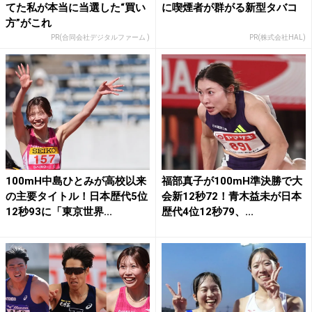
てた私が本当に当選した“買い
に喫煙者が群がる新型タバコ
方”がこれ
PR(合同会社デジタルファーム )
PR(株式会社HAL)
100mH中島ひとみが高校以来
福部真子が100mH準決勝で大
の主要タイトル！日本歴代5位
会新12秒72！青木益未が日本
12秒93に「東京世界...
歴代4位12秒79、...