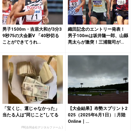
男子1500m・吉居大和が3分3
織田記念のエントリー発表！
9秒75の大会新V 「40秒切る
男子100mは坂井隆一郎、山縣
ことができてうれ...
亮太らが激突！三浦龍司が...
「宝くじ、運じゃなかった」
【大会結果】布勢スプリント2
当たる人は“同じこと”してる
025（2025年6月1日） | 月陸
Online｜...
PR(合同会社デジタルファーム )