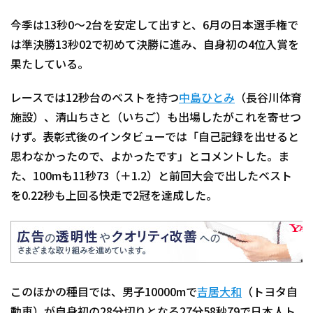
今季は13秒0～2台を安定して出すと、6月の日本選手権で
は準決勝13秒02で初めて決勝に進み、自身初の4位入賞を
果たしている。
レースでは12秒台のベストを持つ
中島ひとみ
（長谷川体育
施設）、清山ちさと（いちご）も出場したがこれを寄せつ
けず。表彰式後のインタビューでは「自己記録を出せると
思わなかったので、よかったです」とコメントした。ま
た、100mも11秒73（＋1.2）と前回大会で出したベスト
を0.22秒も上回る快走で2冠を達成した。
このほかの種目では、男子10000mで
吉居大和
（トヨタ自
動車）が自身初の28分切りとなる27分58秒79で日本人ト