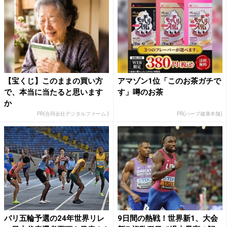
【宝くじ】このままの買い方
アマゾン1位「このお茶ガチで
で、本当に当たると思います
す」噂のお茶
か
PR(合同会社デジタルファーム )
PR(ハーブ健康本舗)
パリ五輪予選の24年世界リレ
9日間の熱戦！世界新1、大会