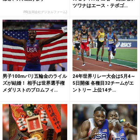
ツワナはエース・テボゴ...
PR(合同会社デジタルファーム)
男子100mパリ五輪金のライル
24年世界リレー大会は5月4～
ズが結婚！ 相手は世界選手権
5日開催 各種目32チームがエ
メダリストのブロムフィ...
ントリー 上位14チ...