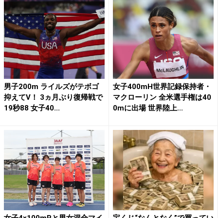
男子200m ライルズがテボゴ
女子400mH世界記録保持者・
抑えてV！ 3ヵ月ぶり復帰戦で
マクローリン 全米選手権は40
19秒88 女子40...
0mに出場 世界陸上...