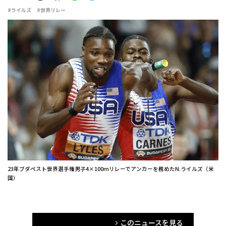
#ライルズ
#世界リレー
23年ブダペスト世界選手権男子4×100mリレーでアンカーを務めたN.ライルズ（米
国）
このニュースを見る
arrow_forward_ios