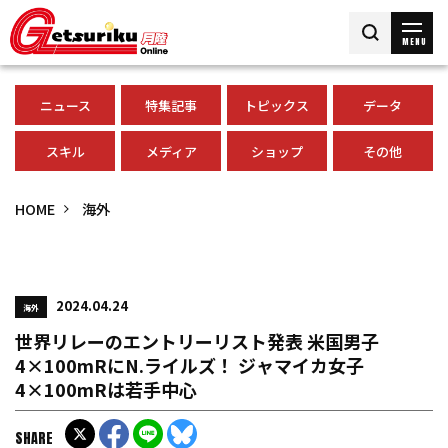
MENU
ニュース
特集記事
トピックス
データ
スキル
メディア
ショップ
その他
HOME
海外
2024.04.24
海外
世界リレーのエントリーリスト発表 米国男子
4×100mRにN.ライルズ！ ジャマイカ女子
4×100mRは若手中心
SHARE