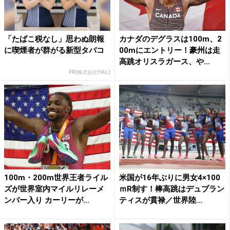
「たばこ税なし」思わぬ朗報
カナダのデグラスは100m、2
に喫煙者が群がる新型タバコ
00mにエントリー！豪州は走
高跳オリスラガース、や...
PR(株式会社HAL)
100m・200m世界王者ライル
米国が16年ぶりに男女4×100
ズが世界室内マイルリレーメ
ｍR制す！棒高跳はデュプラン
ンバー入り カーリーが...
ティスが貫禄／世界陸...