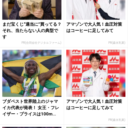
まだ宝くじ“適当に”買ってる？
アマゾンで大人気！血圧対策
それ、当たらない人の典型で
はコーヒーに足してみて
す
PR(合同会社デジタルファーム)
PR(森永乳業)
ブダペスト世界陸上のジャマ
アマゾンで大人気！血圧対策
イカ代表が発表！ 女王・フレ
はコーヒーに足してみて
イザー・プライスは100m...
PR(森永乳業)