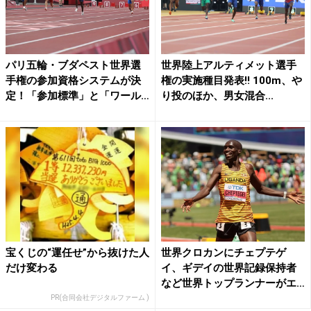
パリ五輪・ブダペスト世界選
世界陸上アルティメット選手
手権の参加資格システムが決
権の実施種目発表!! 100m、や
定！「参加標準」と「ワール
り投のほか、男女混合...
ド...
宝くじの“運任せ”から抜けた人
世界クロカンにチェプテゲ
だけ変わる
イ、ギデイの世界記録保持者
など世界トップランナーがエ
ント...
PR(合同会社デジタルファーム )