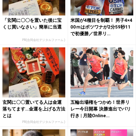
「玄関に〇〇を置いた後に宝
米国が4種目を制覇！ 男子4×4
くじ買いなさい」簡単に当選
00ｍはボツワナが2分59秒11
で初優勝／世界リ...
PR(合同会社デジタルファーム )
玄関に〇〇置いてる人は金運
五輪出場権をつかめ！世界リ
落ちてます…金運を上げる方法
レー今日開幕 決勝進出でパリ
とは
行き | 月陸Online...
PR(合同会社デジタルファーム )