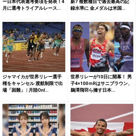
ー日本代表選考要項を発表！4
新7 複数種目で過去最高の記
月に選考トライアルレース...
録水準に 金メダルは米国...
ジャマイカが世界リレー選手
世界リレーが10日に開幕！ 男
権をキャンセル 渡航制限で出
子4×100ｍRはサニブラウン、
場「困難」 | 月陸Onl...
鵜澤飛羽ら擁す日本...