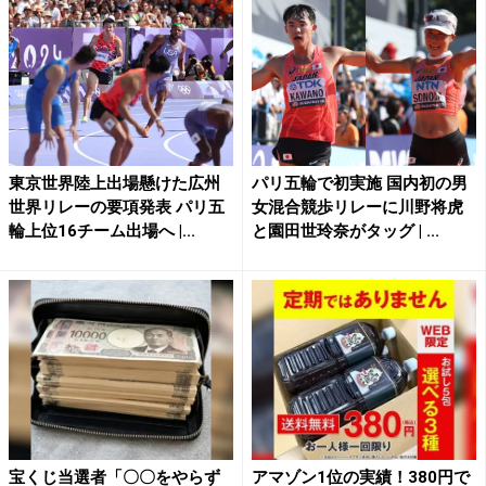
東京世界陸上出場懸けた広州
パリ五輪で初実施 国内初の男
世界リレーの要項発表 パリ五
女混合競歩リレーに川野将虎
輪上位16チーム出場へ |...
と園田世玲奈がタッグ | ...
宝くじ当選者「〇〇をやらず
アマゾン1位の実績！380円で