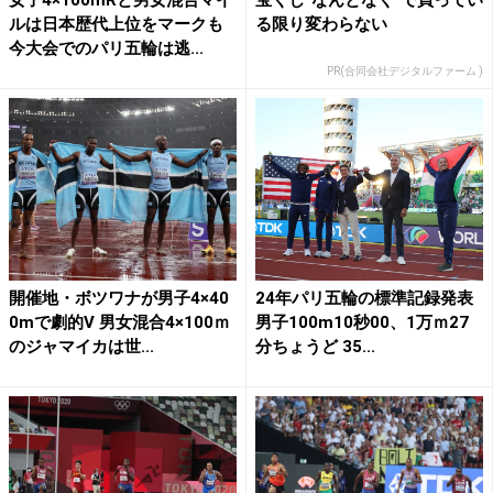
女子4×100mRと男女混合マイ
宝くじ“なんとなく”で買ってい
ルは日本歴代上位をマークも
る限り変わらない
今大会でのパリ五輪は逃...
PR(合同会社デジタルファーム )
開催地・ボツワナが男子4×40
24年パリ五輪の標準記録発表
0mで劇的V 男女混合4×100ｍ
男子100m10秒00、1万ｍ27
のジャマイカは世...
分ちょうど 35...