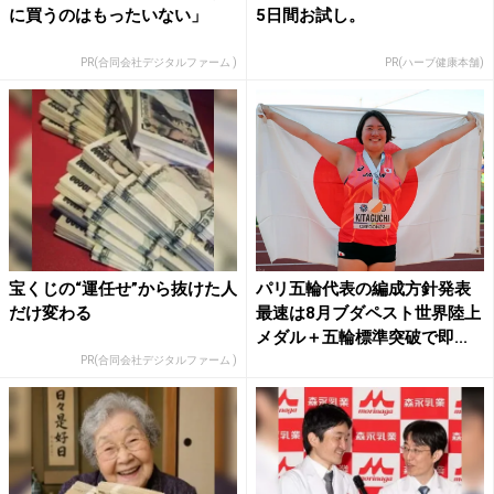
に買うのはもったいない」
5日間お試し。
PR(合同会社デジタルファーム )
PR(ハーブ健康本舗)
宝くじの“運任せ”から抜けた人
パリ五輪代表の編成方針発表
だけ変わる
最速は8月ブダペスト世界陸上
メダル＋五輪標準突破で即...
PR(合同会社デジタルファーム )