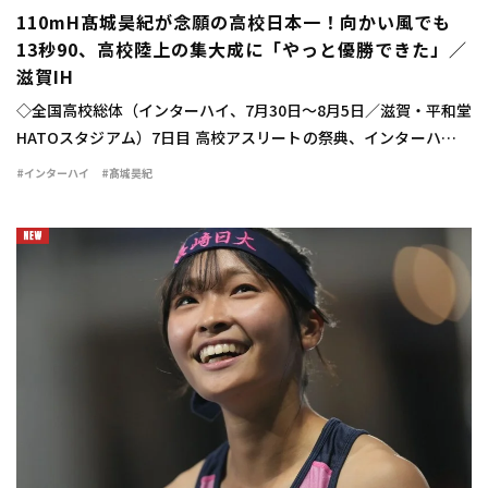
110mH髙城昊紀が念願の高校日本一！向かい風でも
13秒90、高校陸上の集大成に「やっと優勝できた」／
滋賀IH
◇全国高校総体（インターハイ、7月30日～8月5日／滋賀・平和堂
HATOスタジアム）7日目 高校アスリートの祭典、インターハイの
最終日に男子110mハードル決勝が行われ、髙城昊紀（宮崎西3）
#インターハイ
#髙城昊紀
が13秒90（－1.2）で念願 […]