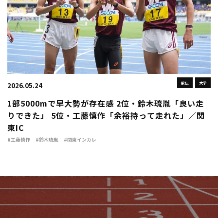
駅伝
大学
2026.05.24
1部5000mで早大勢が存在感 2位・鈴木琉胤「良い走
りできた」 5位・工藤慎作「余裕持って走れた」／関
東IC
#工藤慎作
#鈴木琉胤
#関東インカレ