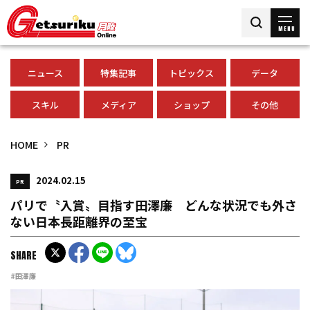
MENU
ニュース
特集記事
トピックス
データ
スキル
メディア
ショップ
その他
HOME
PR
2024.02.15
PR
パリで〝入賞〟目指す田澤廉 どんな状況でも外さ
ない日本長距離界の至宝
SHARE
#田澤廉