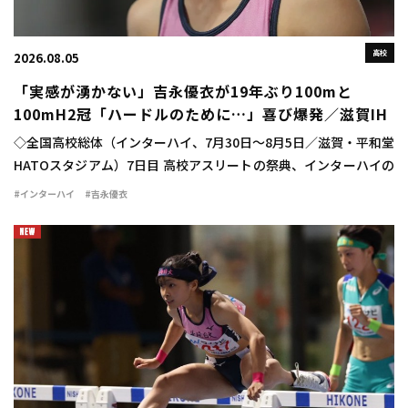
高校
2026.08.05
「実感が湧かない」吉永優衣が19年ぶり100mと
100mH2冠「ハードルのために…」喜び爆発／滋賀IH
◇全国高校総体（インターハイ、7月30日～8月5日／滋賀・平和堂
HATOスタジアム）7日目 高校アスリートの祭典、インターハイの
最終日に女子100mハードル決勝が行われ、吉永優衣（長崎日大
#インターハイ
#吉永優衣
3）が13秒44（-2.1）をマ […]