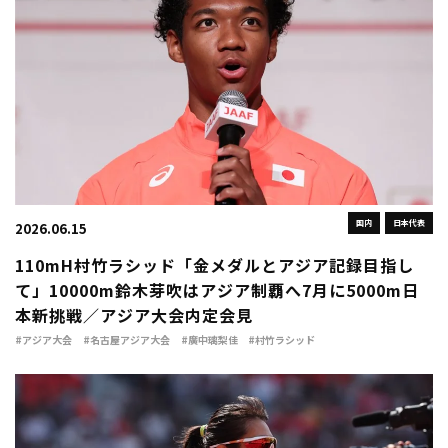
国内
日本代表
2026.06.15
110mH村竹ラシッド「金メダルとアジア記録目指し
て」10000m鈴木芽吹はアジア制覇へ7月に5000m日
本新挑戦／アジア大会内定会見
#アジア大会
#名古屋アジア大会
#廣中璃梨佳
#村竹ラシッド