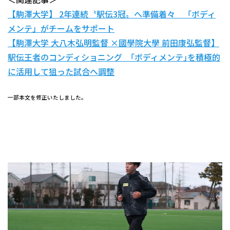
＜関連記事＞
【駒澤大学】 2年連続〝駅伝3冠〟へ準備着々 「ボディ
メンテ」がチームをサポート
【駒澤大学 大八木弘明監督 ×國學院大學 前田康弘監督】
駅伝王者のコンディショニング ｢ボディメンテ｣を積極的
に活用して狙った試合へ調整
一部本文を修正いたしました。