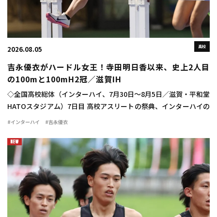
高校
2026.08.05
吉永優衣がハードル女王！寺田明日香以来、史上2人目
の100mと100mH2冠／滋賀IH
◇全国高校総体（インターハイ、7月30日～8月5日／滋賀・平和堂
HATOスタジアム）7日目 高校アスリートの祭典、インターハイの
最終日に女子100mハードル決勝が行われ、吉永優衣（長崎日大
#インターハイ
#吉永優衣
3）が13秒44（-2.1）をマ […]