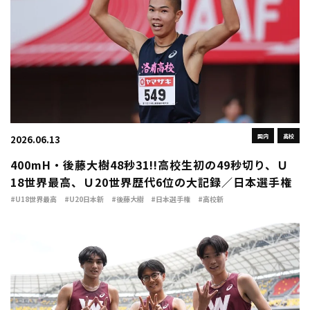
国内
高校
2026.06.13
400mH・後藤大樹48秒31!!高校生初の49秒切り、Ｕ
18世界最高、Ｕ20世界歴代6位の大記録／日本選手権
#U18世界最高
#U20日本新
#後藤大樹
#日本選手権
#高校新