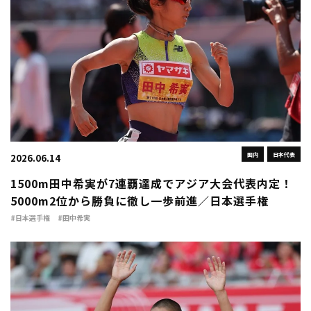
国内
日本代表
2026.06.14
1500m田中希実が7連覇達成でアジア大会代表内定！
5000m2位から勝負に徹し一歩前進／日本選手権
#日本選手権
#田中希実