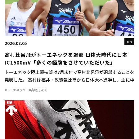
国内
2026.08.05
髙村比呂飛がトーエネックを退部 日体大時代に日本
IC1500mV「多くの経験をさせていただいた」
トーエネック陸上競技部は7月末付で髙村比呂飛が退部することを
発表した。 高村は福井・敦賀気比高から日体大へ進学し、主に中
距離で活躍。1500mで2年時に3分42秒76をマークすると、3、4年
#トーエネック
#髙村比呂飛
時には関東インカレ1500mで […]