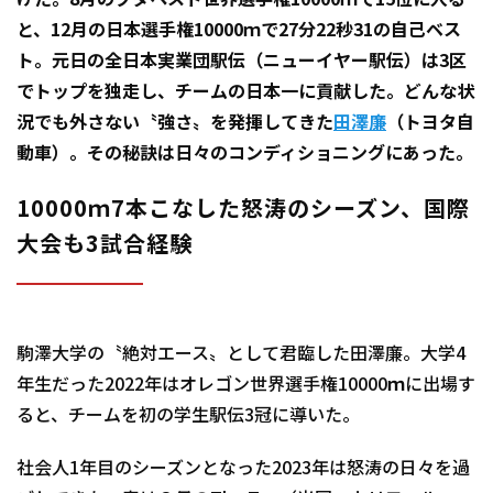
けた。8月のブダペスト世界選手権10000ｍで15位に入る
と、12月の日本選手権10000ｍで27分22秒31の自己ベス
ト。元日の全日本実業団駅伝（ニューイヤー駅伝）は3区
でトップを独走し、チームの日本一に貢献した。どんな状
況でも外さない〝強さ〟を発揮してきた
田澤廉
（トヨタ自
動車）。その秘訣は日々のコンディショニングにあった。
10000ｍ7本こなした怒涛のシーズン、国際
大会も3試合経験
駒澤大学の〝絶対エース〟として君臨した田澤廉。大学4
年生だった2022年はオレゴン世界選手権10000ｍに出場す
ると、チームを初の学生駅伝3冠に導いた。
社会人1年目のシーズンとなった2023年は怒涛の日々を過