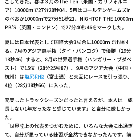
ごしてきた。春は３月のThe Ten（米国・カリフォルニ
ア）10000ｍで27分28秒04。5月はゴールデンゲームズin
のべおか10000ｍで27分51秒21、NIGHTOF THE 10000ｍ
PB’S（英国・ロンドン）で27分40秒46をマークした。
夏には日本代表として国際大会3試合に10000ｍで出場す
る。7月のアジア選手権（タイ・バンコク）で優勝（29分
18秒46）すると、8月の世界選手権（ハンガリー・ブダペ
スト）で15位（28分25秒87）。9月のアジア大会（中国・
杭州）は
塩尻和也
（富士通）と交互にレースを引っ張り、
4位（28分18秒66）に入った。
充実したトラックシーズンだったと言えるが、本人は「成
長しない1年だったなと感じています」と自分に厳しかっ
た。
「世界陸上の代表をつかむために、いろんな大会に出過ぎ
て、自分が思っている練習が全然できなかったんです。前