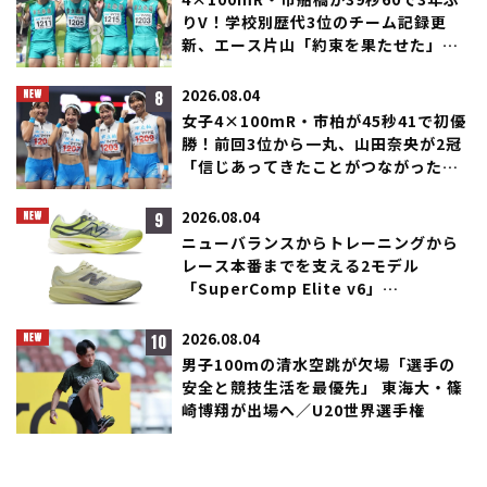
4×100mR・市船橋が39秒60で3年ぶ
りV！学校別歴代3位のチーム記録更
新、エース片山「約束を果たせた」／
滋賀IH
8
2026.08.04
女子4×100mR・市柏が45秒41で初優
勝！前回3位から一丸、山田奈央が2冠
「信じあってきたことがつながった」
／滋賀IH
9
2026.08.04
ニューバランスからトレーニングから
レース本番までを支える2モデル
「SuperComp Elite v6」
「SuperComp Rebel」が登場！
10
2026.08.04
男子100mの清水空跳が欠場「選手の
安全と競技生活を最優先」 東海大・篠
崎博翔が出場へ／U20世界選手権