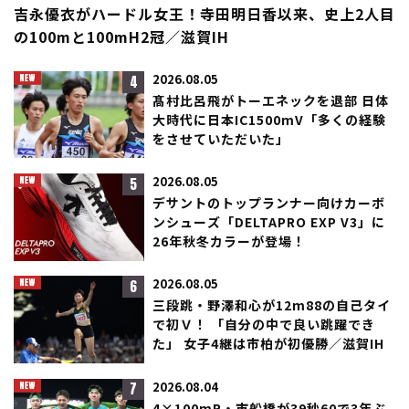
吉永優衣がハードル女王！寺田明日香以来、史上2人目
の100mと100mH2冠／滋賀IH
4
2026.08.05
髙村比呂飛がトーエネックを退部 日体
大時代に日本IC1500mV「多くの経験
をさせていただいた」
5
2026.08.05
デサントのトップランナー向けカーボ
ンシューズ「DELTAPRO EXP V3」に
26年秋冬カラーが登場！
6
2026.08.05
三段跳・野澤和心が12m88の自己タイ
で初Ｖ！ 「自分の中で良い跳躍でき
た」 女子4継は市柏が初優勝／滋賀IH
7
2026.08.04