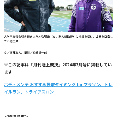
大学卒業後も引き続き大八木弘明氏（右、駒大総監督）に指導を受け、世界を目指し
ている田澤
文／酒井政人、撮影／船越陽一郎
※この記事は『月刊陸上競技』2024年3月号に掲載してい
ます
ボディメンテ おすすめ摂取タイミング for マラソン、トレ
イルラン、トライアスロン