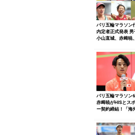
パリ五輪マラソン
内定者正式発表 男
小山直城、赤﨑暁
迫傑 女子は鈴木優..
パリ五輪マラソン
赤﨑暁がHISとス
ー契約締結！「海
ラソンの魅力や...