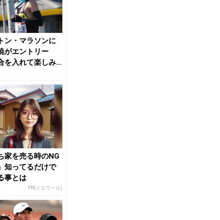
トン・マラソンに
暁がエントリー
合を入れて楽しみ
」女子は上杉真穂
ち家を売る時のNG
」知ってるだけで
る事とは
PR(イエウール)