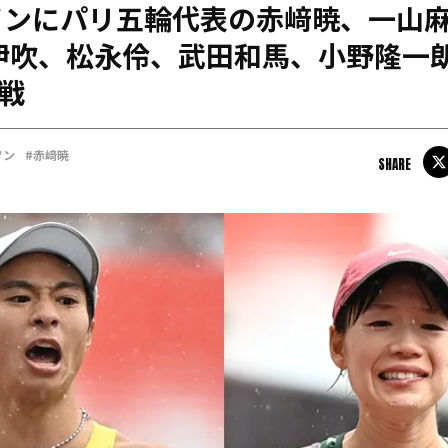
ソンにパリ五輪代表の赤﨑暁、一山
日本学連加盟大学
伊吹、松永伶、武田和馬、小野隆一
挑戦
ソン
#赤﨑暁
SHARE