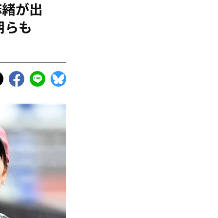
麻緒が出
朗らも