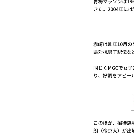
青梅マラソンは19
きた。2004年
赤﨑は昨年10月
県対抗男子駅伝な
同じくMGCで女子
り、好調をアピー
このほか、招待選
朗（帝京大）が出