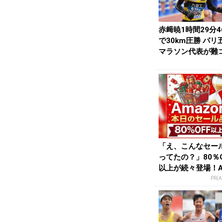
赤﨑暁1時間29分4
で30km圧勝 パリ
マラソン代表が難
スで1時間3...
「え、こんなセー
ってたの？」80％O
以上が続々登場！A
onの本気が...
PR(