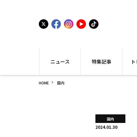
ニュース
特集記事
ト
国内
世界陸上
シュー
HOME
国内
駅伝
特集
インフ
箱根駅伝
学生長距離
編集部
大学
高校・中学
PR
高校
アラカルト
アイテ
国内
中学
プレゼ
2024.01.30
世界陸上
日本代表