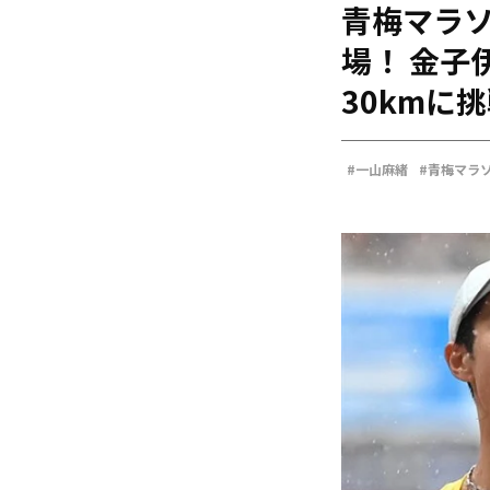
青梅マラ
海外
五輪
場！ 金子
好記録
30kmに
大会結果
#一山麻緒
#青梅マラ