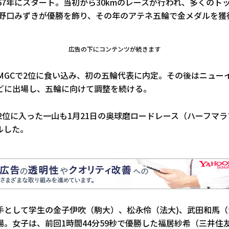
67年にスタート。当初から30kmのレースが行われ、多くのト
には野口みずきが優勝を飾り、その年のアテネ五輪で金メダルを獲
広告の下にコンテンツが続きます
のMGCで2位に食い込み、初の五輪代表に内定。その後はニュー
どに出場し、五輪に向けて調整を続ける。
2位に入った一山も1月21日の奥球磨ロードレース（ハーフマ
ルした。
手として学生の金子伊吹（駒大）、松永伶（法大)、武田和馬（
場。女子は、前回1時間44分59秒で優勝した福居紗希（三井住