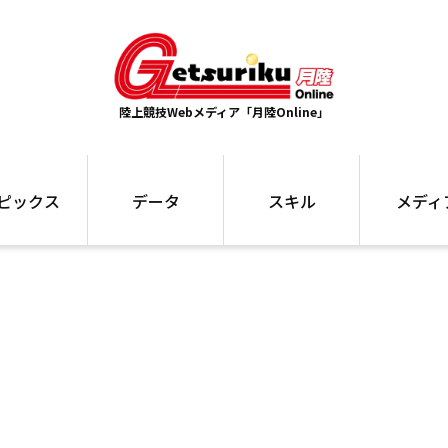
陸上競技Webメディア「月陸Online」
ピックス
データ
スキル
メディ
ズ
ランキング
トレーニング
インタビュー
ォ
最高記録
お役立ち情報
大会ギャラリ
コラム
世界大会
箱根駅伝
国内大会
写真記事
ム
駅伝データ
ント
選手名鑑
スケジュール
関連リンク