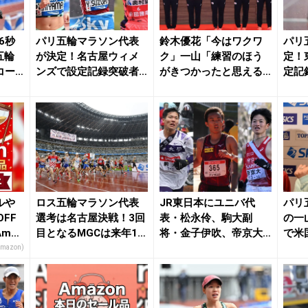
6秒
パリ五輪マラソン代表
鈴木優花「今はワクワ
パリ
五輪
が決定！名古屋ウィメ
ク」一山「練習のほう
定！
コー
ンズで設定記録突破者
がきつかったと思える
定記
現れず、女子は鈴木優...
ように」赤﨑「満足い...
ず M
ルや
ロス五輪マラソン代表
JR東日本にユニバ代
パリ
FF
選考は名古屋決戦！3回
表・松永伶、駒大副
の一
maz
目となるMGCは来年10
将・金子伊吹、帝京大
で米
月3日に愛知が...
主将・西脇翔太が加入
ス出場
Amazon)
...