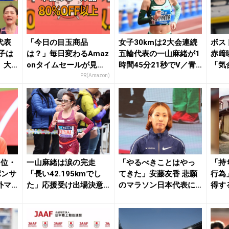
代表
「今日の目玉商品
女子30kmは2大会連続
ボス
子は
は？」毎日変わるAmaz
五輪代表の一山麻緒が1
赤﨑
、大
onタイムセールが見逃
時間45分21秒でV／青
「気
.
せない
梅マラソン...
ます
PR(Amazon)
が...
6位・
一山麻緒は涙の完走
「やるべきことはやっ
「持
ポンサ
「長い42.195kmでし
てきた」安藤友香 悲願
行為
外マ
た」応援受け出場決意
のマラソン日本代表に
得す
／東京マラソン ...
向けて初優勝で弾み...