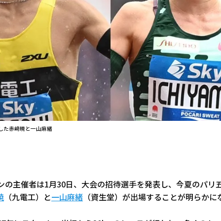
した赤﨑暁と一山麻緒
ソンの主催者は1月30日、大会の招待選手を発表し、今夏のパリ
暁
（九電工）と
一山麻緒
（資生堂）が出場することが明らかに