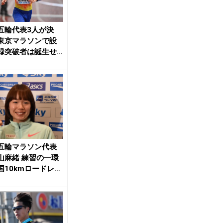
五輪代表3人が決
東京マラソンで設
録突破者は誕生せ
GC上位の小山...
五輪マラソン代表
山麻緒 練習の一環
国10kmロードレー
し35分...