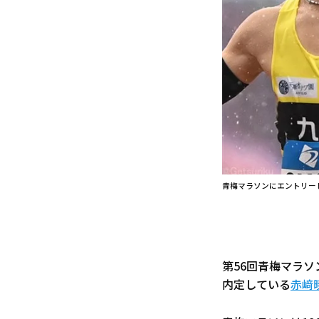
青梅マラソンにエントリー
第56回青梅マラ
内定している
赤﨑