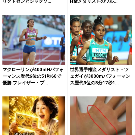
リグトセンとジャクソ...
H金メダリストのワル...
マクローリンが400ｍHパフォ
世界選手権金メダリスト・ツ
ーマンス歴代6位の51秒68で
ェガイが3000mパフォーマン
優勝 フレイザー・プ...
ス歴代3位の8分17秒1...