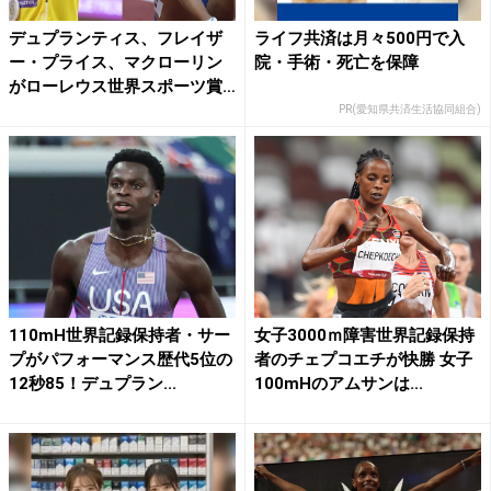
デュプランティス、フレイザ
ライフ共済は月々500円で入
ー・プライス、マクローリン
院・手術・死亡を保障
がローレウス世界スポーツ賞
の...
PR(愛知県共済生活協同組合)
110mH世界記録保持者・サー
女子3000ｍ障害世界記録保持
プがパフォーマンス歴代5位の
者のチェプコエチが快勝 女子
12秒85！デュプラン...
100mHのアムサンは...