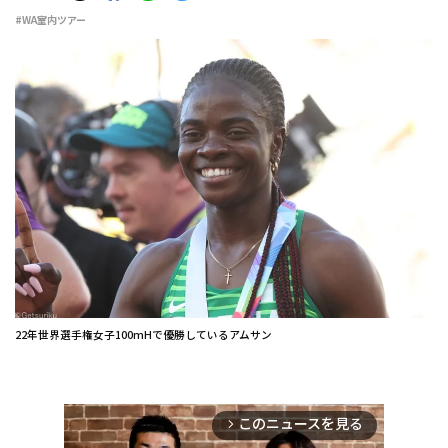
#WA室内ツアー
22年世界選手権女子100mHで優勝しているアムサン
このニュースを見る
arrow_forward_ios