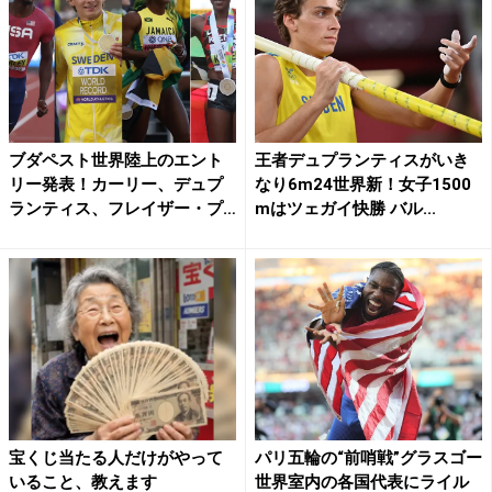
ブダペスト世界陸上のエント
王者デュプランティスがいき
リー発表！カーリー、デュプ
なり6m24世界新！女子1500
ランティス、フレイザー・プ
mはツェガイ快勝 バル...
ラ...
宝くじ当たる人だけがやって
パリ五輪の“前哨戦”グラスゴー
いること、教えます
世界室内の各国代表にライル