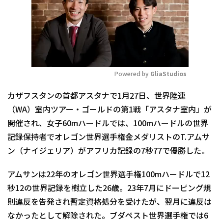
Powered by 
GliaStudios
Mute
カザフスタンの首都アスタナで1月27日、世界陸連
（WA）室内ツアー・ゴールドの第1戦「アスタナ室内」が
開催され、女子60mハードルでは、100mハードルの世界
記録保持者でオレゴン世界選手権金メダリストのT.アムサ
ン（ナイジェリア）がアフリカ記録の7秒77で優勝した。
アムサンは22年のオレゴン世界選手権100mハードルで12
秒12の世界記録を樹立した26歳。23年7月にドーピング規
則違反を告発され暫定資格処分を受けたが、翌月に違反は
なかったとして解除された。ブダペスト世界選手権では6