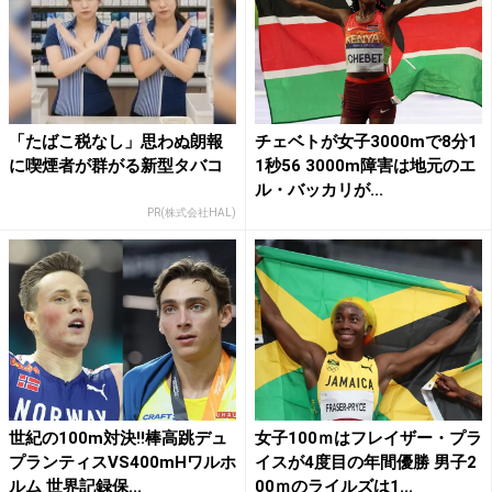
「たばこ税なし」思わぬ朗報
チェベトが女子3000mで8分1
に喫煙者が群がる新型タバコ
1秒56 3000m障害は地元のエ
ル・バッカリが...
PR(株式会社HAL)
世紀の100m対決!!棒高跳デュ
女子100ｍはフレイザー・プラ
プランティスVS400mHワルホ
イスが4度目の年間優勝 男子2
ルム 世界記録保...
00ｍのライルズは1...