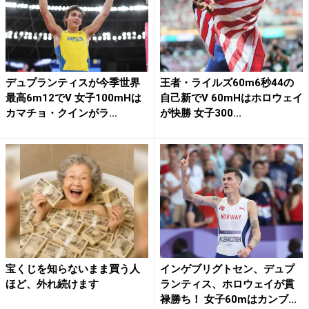
デュプランティスが今季世界
王者・ライルズ60m6秒44の
最高6m12でV 女子100mHは
自己新でV 60mHはホロウェイ
カマチョ・クインがラ...
が快勝 女子300...
宝くじを知らないまま買う人
インゲブリグトセン、デュプ
ほど、外れ続けます
ランティス、ホロウェイが貫
禄勝ち！ 女子60mはカンブ...