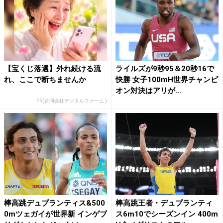
【宝くじ落選】外れ続ける流
ライルズが9秒95＆20秒16で
れ、ここで断ちませんか
快勝 女子100mH世界チャンピ
オン対決はアリが...
PR(合同会社デジタルファーム )
棒高跳デュプランティス&500
棒高跳王者・デュプランティ
0mツェガイが世界新 インゲブ
ス6m10でシーズンイン 400m