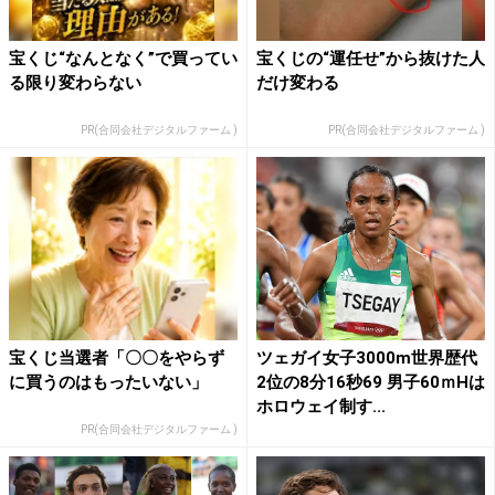
宝くじ“なんとなく”で買ってい
宝くじの“運任せ”から抜けた人
る限り変わらない
だけ変わる
PR(合同会社デジタルファーム )
PR(合同会社デジタルファーム )
宝くじ当選者「〇〇をやらず
ツェガイ女子3000m世界歴代
に買うのはもったいない」
2位の8分16秒69 男子60ｍHは
ホロウェイ制す...
PR(合同会社デジタルファーム )