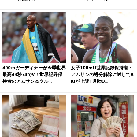
400ｍガーディナーが今季世界
女子100mH世界記録保持者・
最高43秒74でV！世界記録保
アムサンの処分解除に対してA
持者のアムサン＆クル...
IUが上訴 | 月陸O...