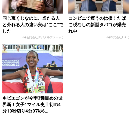
同じ宝くじなのに、当たる人
コンビニで買うのは損！たば
と外れる人の違い実は“ここ”で
こ税なしの新型タバコが爆売
した
れ中
PR(合同会社デジタルファーム )
PR(株式会社HAL)
キピエゴンが今季3種目めの世
界新！女子1マイル史上初の4
分10秒切り4分07秒6...