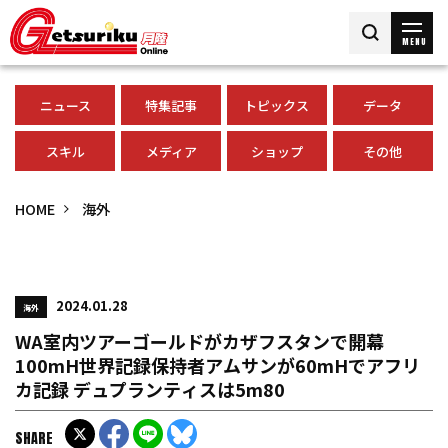
MENU
ニュース
特集記事
トピックス
データ
スキル
メディア
ショップ
その他
HOME
海外
2024.01.28
海外
WA室内ツアーゴールドがカザフスタンで開幕
100mH世界記録保持者アムサンが60mHでアフリ
カ記録 デュプランティスは5m80
SHARE