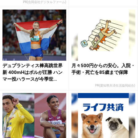
PR(合同会社デジタルファーム)
デュプランティス棒高跳世界
月々500円からの安心。入院・
新 400mHはボルが圧勝 ハン
手術・死亡を85歳まで保障
マー投ハラースが今季世...
PR(愛知県共済生活協同組合)