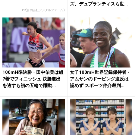
ズ、デュプランティスら世...
PR(合同会社デジタルファーム )
100mH準決勝・田中佑美は組
女子100mH世界記録保持者・
7着でフィニッシュ 決勝進出
アムサンのドーピング違反は
を逃すも初の五輪で躍動...
認めず スポーツ仲介裁判...