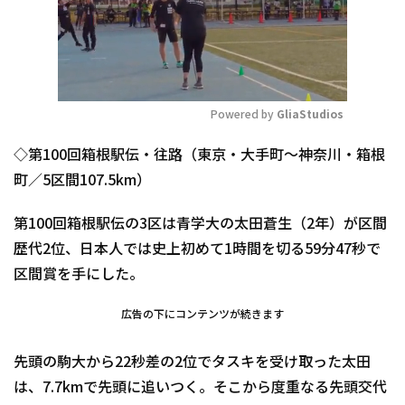
Powered by 
GliaStudios
Mute
◇第100回箱根駅伝・往路（東京・大手町～神奈川・箱根
町／5区間107.5km）
第100回箱根駅伝の3区は青学大の太田蒼生（2年）が区間
歴代2位、日本人では史上初めて1時間を切る59分47秒で
区間賞を手にした。
広告の下にコンテンツが続きます
先頭の駒大から22秒差の2位でタスキを受け取った太田
は、7.7kmで先頭に追いつく。そこから度重なる先頭交代