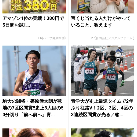
アマゾン1位の実績！380円で
宝くじ当たる人だけがやって
5日間お試し。
いること、教えます
PR(ハーブ健康本舗)
PR(合同会社デジタルファーム )
駒大の闘将・篠原倖太朗が意
青学大が史上最速タイムで2年
地の7区区間賞!!史上3人目の5
ぶり往路V！2区、3区、4区の
0分切り「前へ前へ」青...
3連続区間賞が光る／箱...