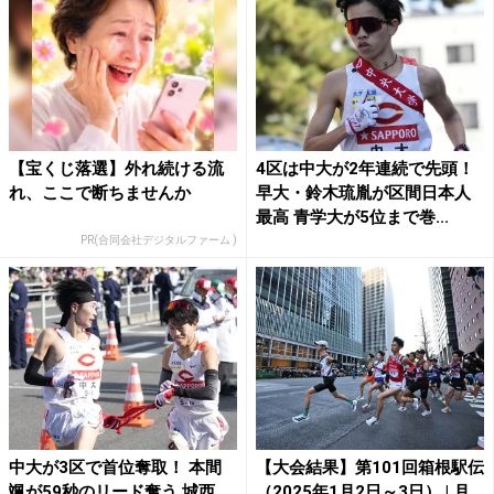
【宝くじ落選】外れ続ける流
4区は中大が2年連続で先頭！
れ、ここで断ちませんか
早大・鈴木琉胤が区間日本人
最高 青学大が5位まで巻...
PR(合同会社デジタルファーム )
中大が3区で首位奪取！ 本間
【大会結果】第101回箱根駅伝
颯が59秒のリード奪う 城西
（2025年1月2日～3日） | 月