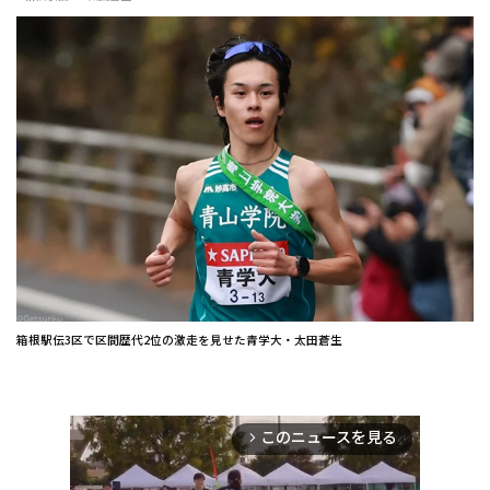
箱根駅伝3区で区間歴代2位の激走を見せた青学大・太田蒼生
このニュースを見る
arrow_forward_ios