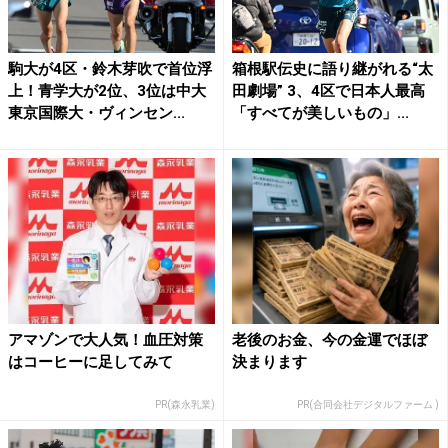
駒大が4区・鈴木芽吹で首位浮
箱根駅伝史に語り継がれる“太
上！青学大が2位、3位は中大
田劇場” 3、4区で日本人最高
東京国際大・ヴィンセン...
「すべてが美しいもの」...
アマゾンで大人気！血圧対策
老後のお金、今の金運でほぼ
はコーヒーに足してみて
決まります
PR(森永乳業)
PR(合同会社デジタルファーム )