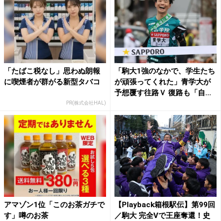
「たばこ税なし」思わぬ朗報
「駒大1強のなかで、学生たち
に喫煙者が群がる新型タバコ
が頑張ってくれた」青学大が
予想覆す往路Ｖ 復路も「自...
PR(株式会社HAL)
アマゾン1位「このお茶ガチで
【Playback箱根駅伝】第99回
す」噂のお茶
／駒大 完全Vで王座奪還！史