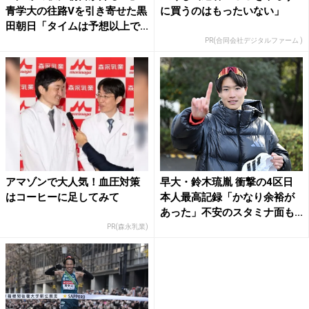
青学大の往路Vを引き寄せた黒
に買うのはもったいない」
田朝日「タイムは予想以上で...
PR(合同会社デジタルファーム )
アマゾンで大人気！血圧対策
早大・鈴木琉胤 衝撃の4区日
はコーヒーに足してみて
本人最高記録「かなり余裕が
あった」不安のスタミナ面も...
PR(森永乳業)