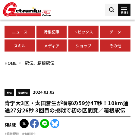
MENU
ニュース
特集記事
トピックス
データ
スキル
メディア
ショップ
その他
HOME
駅伝、箱根駅伝
2024.01.02
駅伝
箱根駅伝
青学大3区・太田蒼生が衝撃の59分47秒！10km通
過27分26秒 3回目の挑戦で初の区間賞／箱根駅伝
SHARE
#箱根駅伝
#太田蒼生