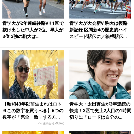
青学大が2年連続往路V!! 1区で
青学大が大会新V 駒大は復路
抜け出した中大が2位、早大が
新記録 区間新4の歴史的ハイ
3位 3強の駒大は...
スピード駅伝に／箱根駅伝...
【昭和43年以前生まれはロト
青学大・太田蒼生が3年連続の
６この数字を買うべき】6つの
快走！3区で史上2人目の1時間
数字が「完全一致」する方...
切りに「ロードは自分の...
PR(株式会社MURA)