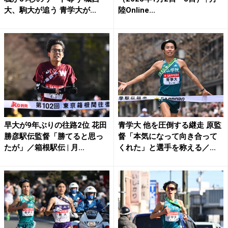
大、駒大が追う 青学大が...
陸Online...
早大が9年ぶりの往路2位 花田
青学大 他を圧倒する継走 原監
勝彦駅伝監督「勝てると思っ
督「本気になって向き合って
たが」／箱根駅伝 | 月...
くれた」と選手を称える／...