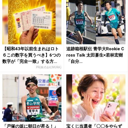
【昭和43年以前生まれはロト
追跡箱根駅伝 青学大Rookie C
６この数字を買うべき】6つの
ross Talk 太田蒼生×若林宏樹
数字が「完全一致」する方...
「自分...
PR(株式会社MURA)
「戸塚の坂に朝日が昇る！」
宝くじ当選者「〇〇をやらず