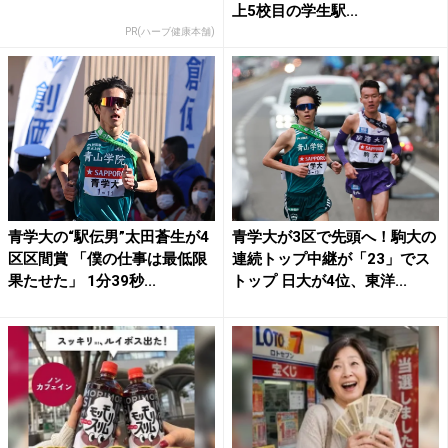
上5校目の学生駅...
PR(ハーブ健康本舗)
青学大の“駅伝男”太田蒼生が4
青学大が3区で先頭へ！駒大の
区区間賞 「僕の仕事は最低限
連続トップ中継が「23」でス
果たせた」 1分39秒...
トップ 日大が4位、東洋...