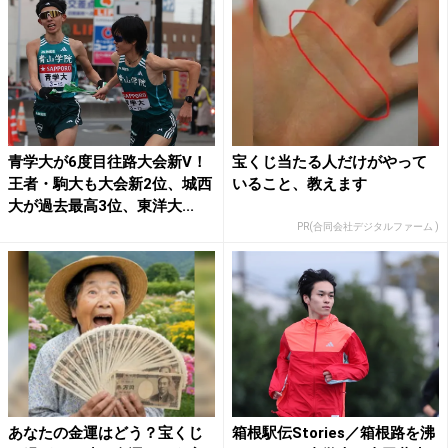
青学大が6度目往路大会新V！
宝くじ当たる人だけがやって
王者・駒大も大会新2位、城西
いること、教えます
大が過去最高3位、東洋大...
PR(合同会社デジタルファーム )
あなたの金運はどう？宝くじ
箱根駅伝Stories／箱根路を沸