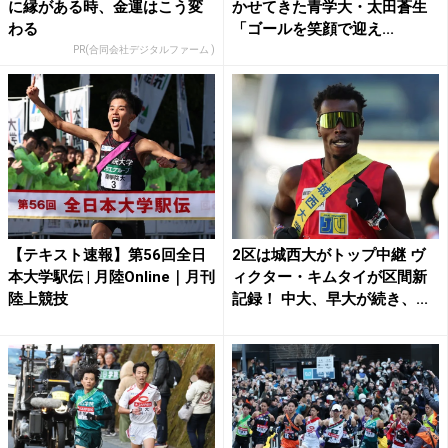
に縁がある時、金運はこう変
かせてきた青学大・太田蒼生
わる
「ゴールを笑顔で迎え...
PR(合同会社デジタルファーム )
【テキスト速報】第56回全日
2区は城西大がトップ中継 ヴ
本大学駅伝 | 月陸Online｜月刊
ィクター・キムタイが区間新
陸上競技
記録！ 中大、早大が続き、...