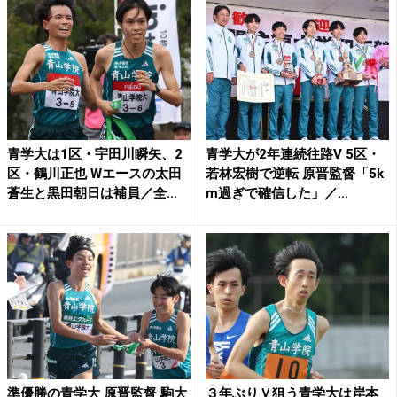
青学大は1区・宇田川瞬矢、2
青学大が2年連続往路V 5区・
区・鶴川正也 Wエースの太田
若林宏樹で逆転 原晋監督「5k
蒼生と黒田朝日は補員／全...
m過ぎで確信した」／...
準優勝の青学大 原晋監督 駒大
３年ぶりＶ狙う青学大は岸本