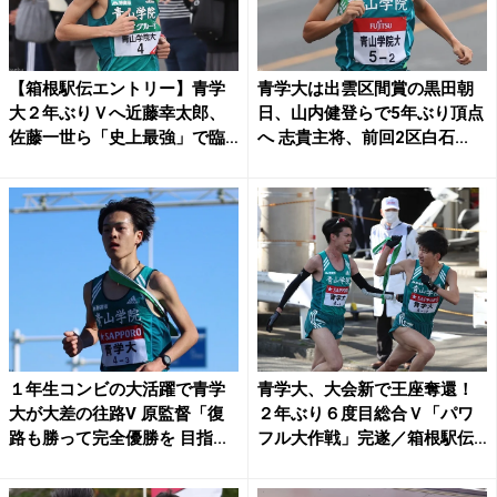
【箱根駅伝エントリー】青学
青学大は出雲区間賞の黒田朝
大２年ぶりＶへ近藤幸太郎、
日、山内健登らで5年ぶり頂点
佐藤一世ら「史上最強」で臨
へ 志貴主将、前回2区白石...
む...
１年生コンビの大活躍で青学
青学大、大会新で王座奪還！
大が大差の往路V 原監督「復
２年ぶり６度目総合Ｖ「パワ
路も勝って完全優勝を 目指...
フル大作戦」完遂／箱根駅伝
...