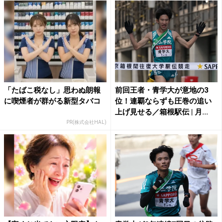
「たばこ税なし」思わぬ朗報
前回王者・青学大が意地の3
に喫煙者が群がる新型タバコ
位！連覇ならずも圧巻の追い
上げ見せる／箱根駅伝 | 月...
PR(株式会社HAL)