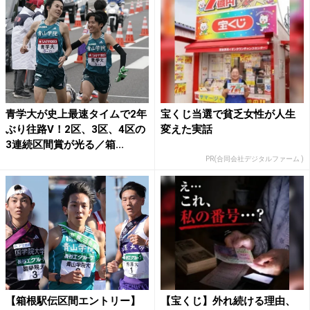
青学大が史上最速タイムで2年
宝くじ当選で貧乏女性が人生
ぶり往路V！2区、3区、4区の
変えた実話
3連続区間賞が光る／箱...
PR(合同会社デジタルファーム )
【箱根駅伝区間エントリー】
【宝くじ】外れ続ける理由、