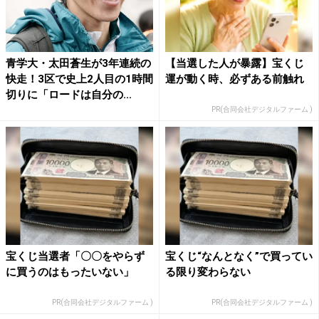
青学大・太田蒼生が3年連続の
【当選した人が暴露】宝くじ
快走！3区で史上2人目の1時間
運が動く時、必ずある前触れ
切りに「ロードは自分の...
PR(合同会社デジタルファーム )
宝くじ当選者「〇〇をやらず
宝くじ“なんとなく”で買ってい
に買うのはもったいない」
る限り変わらない
PR(合同会社デジタルファーム )
PR(合同会社デジタルファーム )