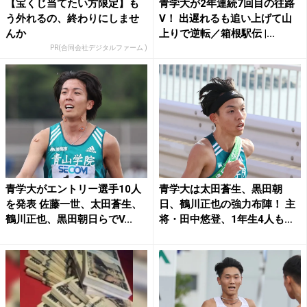
【宝くじ当てたい方限定】も
青学大が2年連続7回目の往路
う外れるの、終わりにしませ
V！ 出遅れるも追い上げて山
んか
上りで逆転／箱根駅伝 |...
PR(合同会社デジタルファーム )
青学大がエントリー選手10人
青学大は太田蒼生、黒田朝
を発表 佐藤一世、太田蒼生、
日、鶴川正也の強力布陣！ 主
鶴川正也、黒田朝日らでV...
将・田中悠登、1年生4人も
エ...