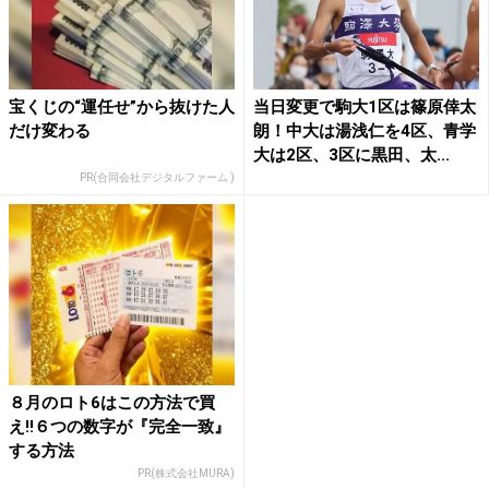
宝くじの“運任せ”から抜けた人
当日変更で駒大1区は篠原倖太
だけ変わる
朗！中大は湯浅仁を4区、青学
大は2区、3区に黒田、太...
PR(合同会社デジタルファーム )
８月のロト6はこの方法で買
え!!６つの数字が『完全一致』
する方法
PR(株式会社MURA)