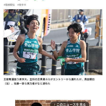
#箱根駅伝
#青学大
王座奪還狙う青学大。主将の志貴勇斗らがエントリーから漏れたが、黒田朝日
（左）、佐藤一世ら実力者がなと連ねた
このニュースを見る
arrow_forward_ios