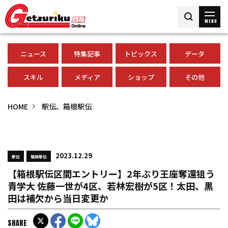
MENU
ニュース
特集記事
トピックス
データ
スキル
メディア
ショップ
その他
HOME
駅伝、箱根駅伝
2023.12.29
駅伝
箱根駅伝
【箱根駅伝区間エントリー】2年ぶり王座奪還狙う
青学大 佐藤一世が4区、若林宏樹が5区！太田、黒
田は補欠から当日変更か
SHARE