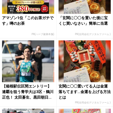
アマゾン1位「このお茶ガチで
「玄関に〇〇を置いた後に宝
す」噂のお茶
くじ買いなさい」簡単に当選
PR(ハーブ健康本舗)
PR(合同会社デジタルファーム )
【箱根駅伝区間エントリー】
玄関に〇〇置いてる人は金運
連覇を狙う青学大は3区・鶴川
落ちてます…金運を上げる方法
正也！ 太田蒼生、黒田朝日...
とは
PR(合同会社デジタルファーム )