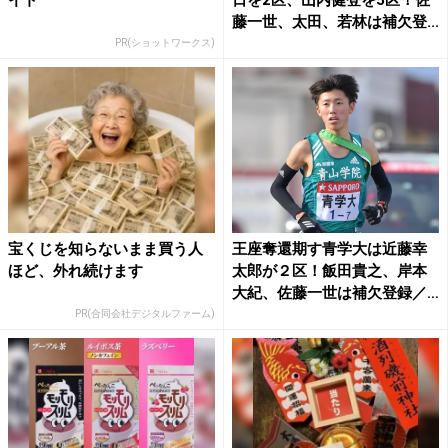
イト
日を2区、山内健登を5区！佐
藤一世、太田、若林は補欠登...
PR(ショットワークス)
宝くじを知らないまま買う人
王座奪還期す青学大は近藤幸
ほど、外れ続けます
太郎が２区！飯田貴之、岸本
大紀、佐藤一世は補欠登録／
箱...
PR(合同会社デジタルファーム)