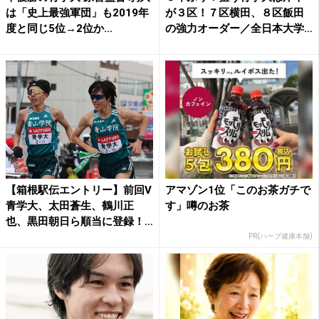
は「史上最強軍団」も2019年
が３区！７区横田、８区飯田
度と同じ5位→2位か...
の強力オーダー／全日本大学
駅...
【箱根駅伝エントリー】前回V
アマゾン1位「このお茶ガチで
青学大、太田蒼生、鶴川正
す」噂のお茶
也、黒田朝日ら順当に登録！
エ...
PR(ハーブ健康本舗)