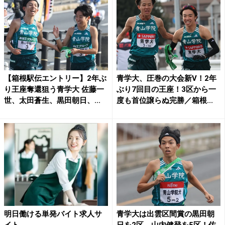
【箱根駅伝エントリー】2年ぶ
青学大、圧巻の大会新V！2年
り王座奪還狙う青学大 佐藤一
ぶり7回目の王座！3区から一
世、太田蒼生、黒田朝日、...
度も首位譲らぬ完勝／箱根...
明日働ける単発バイト求人サ
青学大は出雲区間賞の黒田朝