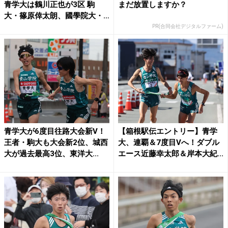
青学大は鶴川正也が3区 駒
まだ放置しますか？
大・篠原倖太朗、國學院大・
平...
PR(合同会社デジタルファーム)
青学大が6度目往路大会新V！
【箱根駅伝エントリー】青学
王者・駒大も大会新2位、城西
大、連覇＆7度目Vへ！ダブル
大が過去最高3位、東洋大...
エース近藤幸太郎＆岸本大紀...