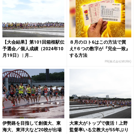
【大会結果】第101回箱根駅伝
８月のロト6はこの方法で買
予選会／個人成績（2024年10
え!!６つの数字が『完全一致』
月19日） | 月...
する方法
PR(株式会社MURA)
伊勢路を目指して創価大、東
大東大がトップで復活！上野
海大、東洋大など20校が出場
監督率いる立教大が55年ぶり