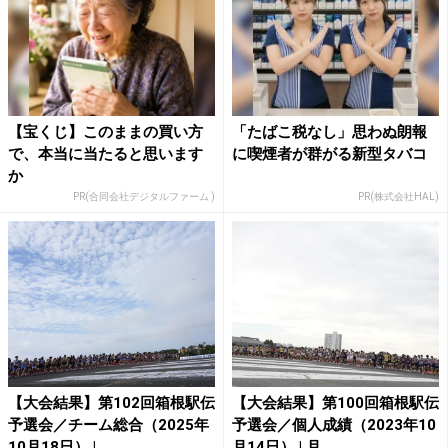
【宝くじ】このままの買い方
「たばこ税なし」思わぬ朗報
で、本当に当たると思います
に喫煙者が群がる新型タバコ
か
PR(合同会社デジタルファーム )
PR(株式会社HAL)
【大会結果】第102回箱根駅伝
【大会結果】第100回箱根駅伝
予選会／チーム総合（2025年
予選会／個人成績（2023年10
10月18日） | ...
月14日） | 月...