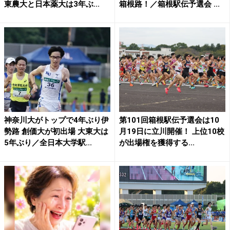
東農大と日本薬大は3年ぶ...
箱根路！／箱根駅伝予選会 ...
神奈川大がトップで4年ぶり伊
第101回箱根駅伝予選会は10
勢路 創価大が初出場 大東大は
月19日に立川開催！ 上位10校
5年ぶり／全日本大学駅...
が出場権を獲得する...