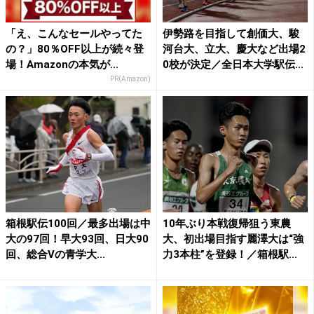
「え、こんなセールやってた
伊勢路を目指して創価大、駿
の？」80％OFF以上が続々登
河台大、立大、慶大など出場2
場！Amazonの本気が...
0校が決定／全日本大学駅伝...
PR(Amazon)
箱根駅伝100回／最多出場は中
10年ぶり本戦復帰狙う東農
大の97回！早大93回、日大90
大、初出場目指す麗澤大は“強
回、総合Vの青学大...
力3本柱”を登録！／箱根駅...