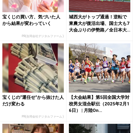
宝くじの買い方、気づいた人
城西大がトップ通過！逆転で
から結果が変わっていく
東農大が復活出場、国士大も7
大会ぶりの伊勢路／全日本大...
PR(合同会社デジタルファーム )
宝くじの“運任せ”から抜けた人
【大会結果】第5回全国大学対
だけ変わる
校男女混合駅伝（2025年2月1
6日） | 月陸On...
PR(合同会社デジタルファーム )