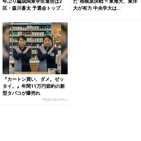
年ぶり編成関東学生連合は2
た“相模原決戦”!! 東海大、東洋
区・森川蒼太 予選会トップ...
大が有力 中央学大は...
『カートン買い、ダメ。ゼッ
タイ。』年間11万円節約の新
型タバコが爆売れ
PR(株式会社HAL)