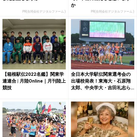
か
PR(合同会社デジタルファーム )
PR(合同会社デジタルファーム )
【箱根駅伝2022名鑑】関東学
全日本大学駅伝関東選考会の
連連合 | 月陸Online｜月刊陸上
出場校発表！東海大・石原翔
競技
太郎、中央学大・吉田礼志ら
エ...