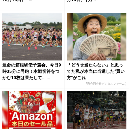
運命の箱根駅伝予選会、今日9
「どうせ当たらない」と思っ
時35分に号砲！本戦切符をつ
てた私が本当に当選した“買い
かむ10校は果たして… ...
方”がこれ
PR(合同会社デジタルファーム )