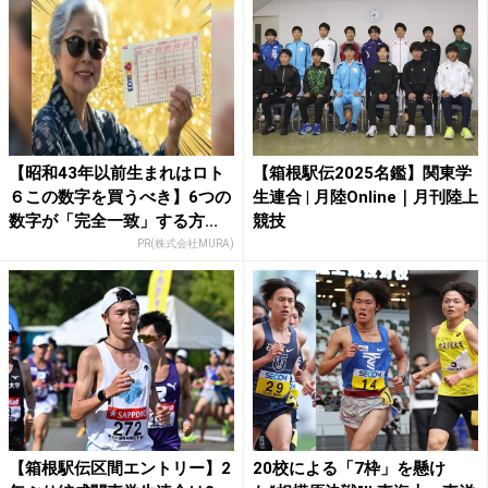
【昭和43年以前生まれはロト
【箱根駅伝2025名鑑】関東学
６この数字を買うべき】6つの
生連合 | 月陸Online｜月刊陸上
数字が「完全一致」する方...
競技
PR(株式会社MURA)
【箱根駅伝区間エントリー】2
20校による「7枠」を懸け