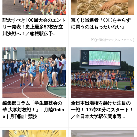
記念すべき100回大会のエント
宝くじ当選者「〇〇をやらず
リー発表！史上最多57校が立
に買うのはもったいない」
川決戦へ！／箱根駅伝予...
PR(合同会社デジタルファーム )
編集部コラム「学生競技会の
全日本出場権を懸けた注目の
華 大学対校戦！」 | 月陸Onlin
一戦！ 17時30分にスタート！
e｜月刊陸上競技
／全日本大学駅伝関東選...