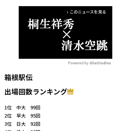
このニュースを見る
arrow_forward_ios
Powered by 
GliaStudios
Mute
箱根駅伝
出場回数ランキング
1位 中大 99回
2位 早大 95回
3位 日大 92回