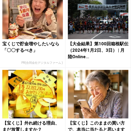
宝くじで貯金増やしたいなら
【大会結果】第100回箱根駅伝
「〇〇するべき」
（2024年1月2日、3日） | 月
陸Online...
PR(合同会社デジタルファーム )
【宝くじ】外れ続ける理由、
【宝くじ】このままの買い方
まだ放置しますか？
で、本当に当たると思います