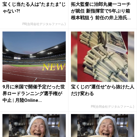
宝くじ当たる人は“たまたま”じ
拓大監督に治郎丸健一コーチ
ゃない?!
が就任 新指揮官で5年ぶり箱
根本戦狙う 前任の井上浩氏...
PR(合同会社デジタルファーム )
9月に米国で開催予定だった世
宝くじの“運任せ”から抜けた人
界ロードランニング選手権が
だけ変わる
中止 | 月陸Online...
PR(合同会社デジタルファーム )