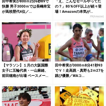
田中希実が800ｍ2分6秒89で
「え、こんなセールやってた
快勝 男子3000ｍでは長嶋幸宝
の？」80％OFF以上が続々登
が高校歴代4位／...
場！Amazonの本気が...
PR(Amazon)
【マラソン】１月の大阪国際
田中希実が3000ｍ8分41秒93
女子に五輪代表・一山麻緒、
でＶ！走高跳・真野も2ｍ27を
前田穂南が出場 ペースメー
跳び優勝／WAコ...
カ...