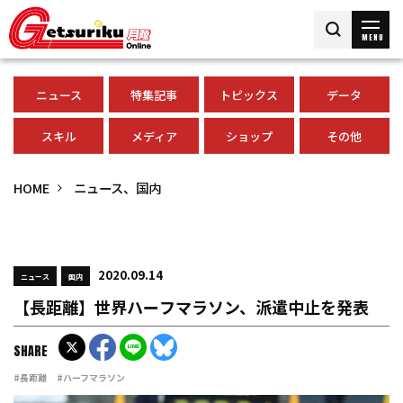
MENU
ニュース
特集記事
トピックス
データ
スキル
メディア
ショップ
その他
HOME
ニュース、国内
2020.09.14
ニュース
国内
【長距離】世界ハーフマラソン、派遣中止を発表
SHARE
#長距離
#ハーフマラソン