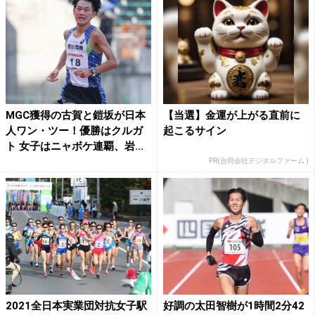
MGC獲得の古賀と鎧坂が日本
【当選】金運が上がる直前に
人ワン・ツー！優勝はクルガ
起こるサイン
ト 女子はニャボケ連覇、岩...
PR(合同会社デジタルファーム )
2021全日本実業団対抗女子駅
好調の太田智樹が1時間2分42