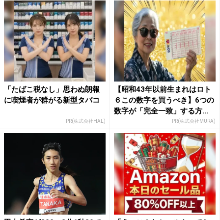
「たばこ税なし」思わぬ朗報
【昭和43年以前生まれはロト
に喫煙者が群がる新型タバコ
６この数字を買うべき】6つの
数字が「完全一致」する方...
PR(株式会社HAL)
PR(株式会社MURA)