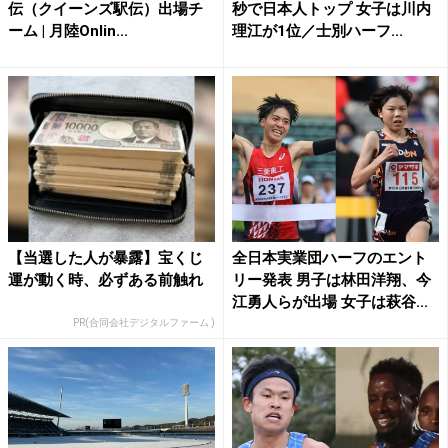
伝（クイーンズ駅伝）出場チ
秒で日本人トップ 女子は川内
ーム | 月陸Onlin...
理江が1位／士別ハーフ...
【当選した人が暴露】宝くじ
全日本実業団ハーフのエント
運が動く時、必ずある前触れ
リー発表 男子は林田洋翔、今
江勇人らが出場 女子は萩谷...
PR(合同会社デジタルファーム )