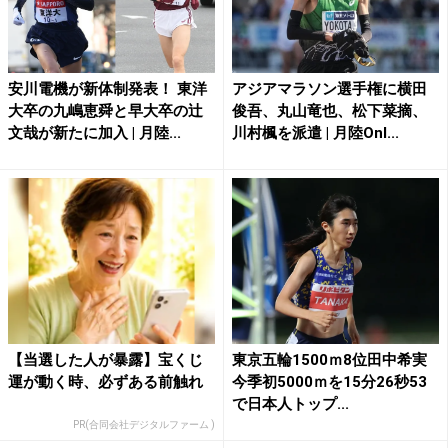
安川電機が新体制発表！ 東洋
アジアマラソン選手権に横田
大卒の九嶋恵舜と早大卒の辻
俊吾、丸山竜也、松下菜摘、
文哉が新たに加入 | 月陸...
川村楓を派遣 | 月陸Onl...
【当選した人が暴露】宝くじ
東京五輪1500ｍ8位田中希実
運が動く時、必ずある前触れ
今季初5000ｍを15分26秒53
で日本人トップ...
PR(合同会社デジタルファーム )