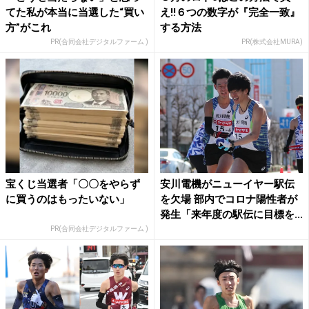
てた私が本当に当選した“買い
え!!６つの数字が『完全一致』
方”がこれ
する方法
PR(合同会社デジタルファーム )
PR(株式会社MURA)
宝くじ当選者「〇〇をやらず
安川電機がニューイヤー駅伝
に買うのはもったいない」
を欠場 部内でコロナ陽性者が
発生「来年度の駅伝に目標を...
PR(合同会社デジタルファーム )