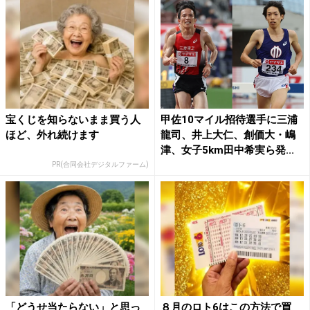
宝くじを知らないまま買う人
甲佐10マイル招待選手に三浦
ほど、外れ続けます
龍司、井上大仁、創価大・嶋
津、女子5km田中希実ら発...
PR(合同会社デジタルファーム)
「どうせ当たらない」と思っ
８月のロト6はこの方法で買