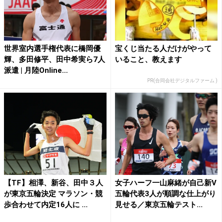
世界室内選手権代表に橋岡優
宝くじ当たる人だけがやって
輝、多田修平、田中希実ら7人
いること、教えます
派遣 | 月陸Online...
PR(合同会社デジタルファーム )
【TF】相澤、新谷、田中３人
女子ハーフ一山麻緒が自己新V
が東京五輪決定 マラソン・競
五輪代表3人が順調な仕上がり
歩合わせて内定16人に ...
見せる／東京五輪テスト...