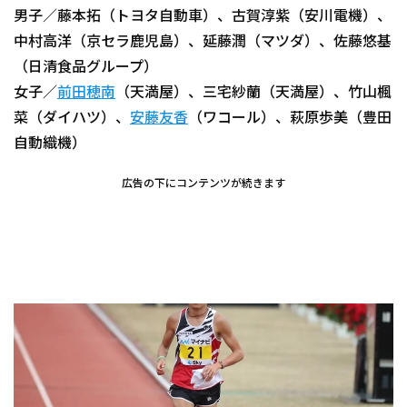
男子／藤本拓（トヨタ自動車）、古賀淳紫（安川電機）、
中村高洋（京セラ鹿児島）、延藤潤（マツダ）、佐藤悠基
（日清食品グループ）
女子／
前田穂南
（天満屋）、三宅紗蘭（天満屋）、竹山楓
菜（ダイハツ）、
安藤友香
（ワコール）、萩原歩美（豊田
自動織機）
広告の下にコンテンツが続きます