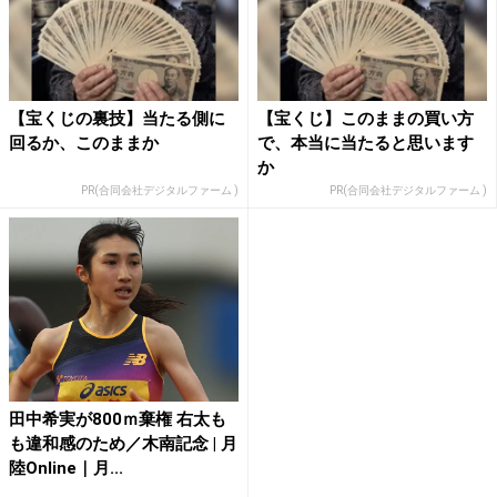
【宝くじの裏技】当たる側に
【宝くじ】このままの買い方
回るか、このままか
で、本当に当たると思います
か
PR(合同会社デジタルファーム )
PR(合同会社デジタルファーム )
田中希実が800ｍ棄権 右太も
も違和感のため／木南記念 | 月
陸Online｜月...