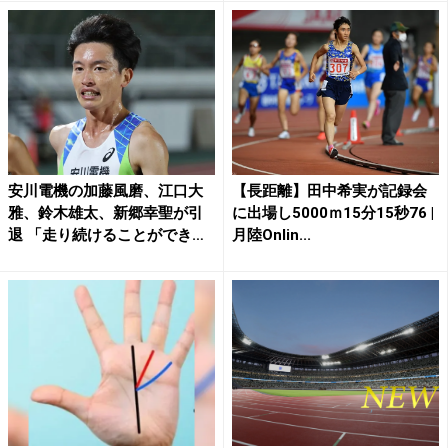
安川電機の加藤風磨、江口大
【長距離】田中希実が記録会
雅、鈴木雄太、新郷幸聖が引
に出場し5000ｍ15分15秒76 |
退 「走り続けることができ
月陸Onlin...
た...