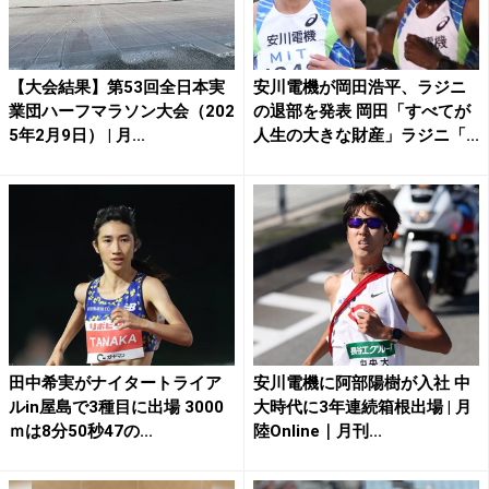
【大会結果】第53回全日本実
安川電機が岡田浩平、ラジニ
業団ハーフマラソン大会（202
の退部を発表 岡田「すべてが
5年2月9日） | 月...
人生の大きな財産」ラジニ「...
田中希実がナイタートライア
安川電機に阿部陽樹が入社 中
ルin屋島で3種目に出場 3000
大時代に3年連続箱根出場 | 月
ｍは8分50秒47の...
陸Online｜月刊...