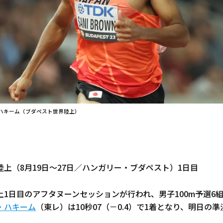
ハキーム（ブダペスト世界陸上）
上（8月19日～27日／ハンガリー・ブダペスト）1日目
上1日目のアフタヌーンセッションが行われ、男子100m予選6
・ハキーム
（東レ）は10秒07（－0.4）で1着となり、明日の