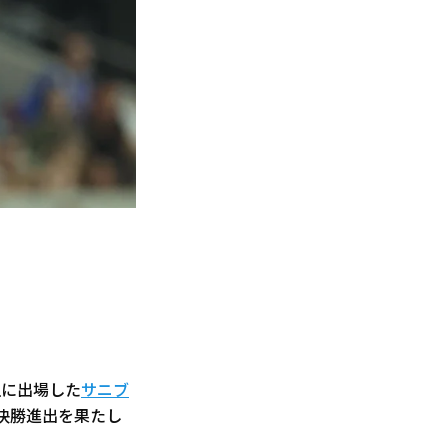
組に出場した
サニブ
準決勝進出を果たし