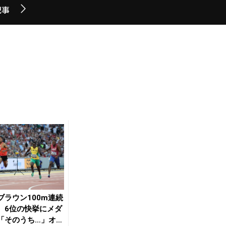
記事
ブラウン100m連続
、6位の快挙にメダ
「そのうち…」オレ