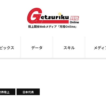
陸上競技Webメディア「月陸Online」
ピックス
データ
スキル
メディ
ズ
ランキング
トレーニング
インタビュー
ォ
最高記録
お役立ち情報
大会ギャラリ
コラム
世界大会
箱根駅伝
国内大会
写真記事
ム
駅伝データ
世界陸上
日本代表
ント
選手名鑑
スケジュール
関連リンク