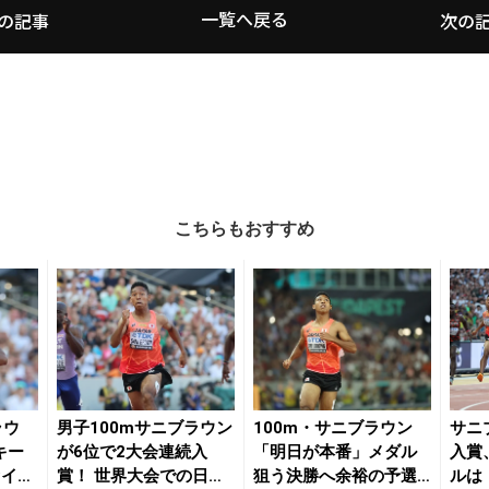
一覧へ戻る
の記事
次の
こちらもおすすめ
ラウ
男子100mサニブラウン
100m・サニブラウン
サニ
キー
が6位で2大会連続入
「明日が本番」メダル
入賞
ァイナ
賞！ 世界大会での日本
狙う決勝へ余裕の予選1
ルは