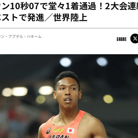
ン10秒07で堂々1着通過！2大会
日本学連加盟大学
ベストで発進／世界陸上
ウン・アブデル・ハキーム
SHARE