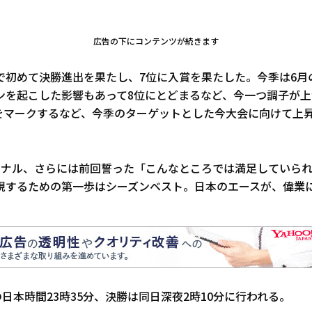
広告の下にコンテンツが続きます
で初めて決勝進出を果たし、7位に入賞を果たした。今季は6月
ンを起こした影響もあって8位にとどまるなど、今一つ調子が
09をマークするなど、今季のターゲットとした今大会に向けて上
イナル、さらには前回誓った「こんなところでは満足していら
現するための第一歩はシーズンベスト。日本のエースが、偉業
の日本時間23時35分、決勝は同日深夜2時10分に行われる。