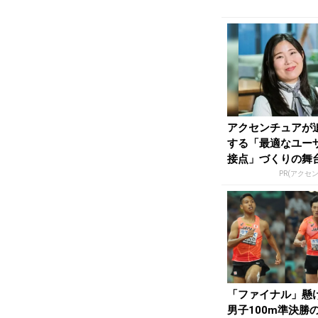
ル進出！ | 月...
アクセンチュアが
する「最適なユー
接点」づくりの舞
PR(アクセ
「ファイナル」懸
男子100m準決勝