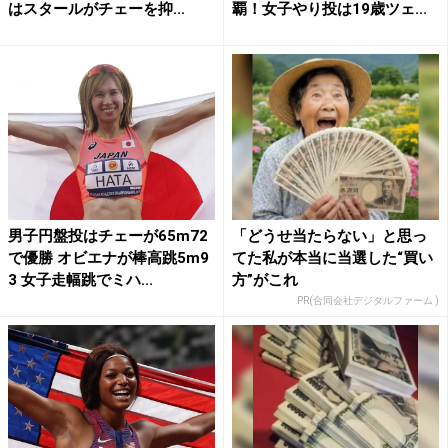
はスタールがチェーを抑...
覇！女子やり投は19歳ツェ...
男子円盤投はチェーが65m72
「どうせ当たらない」と思っ
で優勝 オビエナが棒高跳5m9
てた私が本当に当選した“買い
3 女子走幅跳でミハ...
方”がこれ
PR(合同会社デジタルファーム )