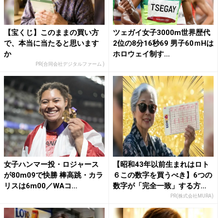
【宝くじ】このままの買い方
ツェガイ女子3000m世界歴代
で、本当に当たると思います
2位の8分16秒69 男子60ｍHは
か
ホロウェイ制す...
PR(合同会社デジタルファーム )
女子ハンマー投・ロジャース
【昭和43年以前生まれはロト
が80m09で快勝 棒高跳・カラ
６この数字を買うべき】6つの
リスは6m00／WAコ...
数字が「完全一致」する方...
PR(株式会社MURA)