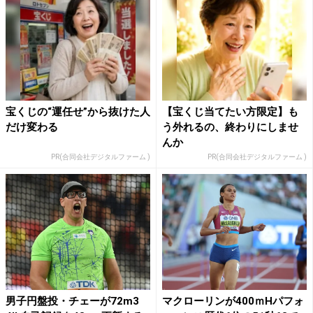
宝くじの“運任せ”から抜けた人
【宝くじ当てたい方限定】も
だけ変わる
う外れるの、終わりにしませ
んか
PR(合同会社デジタルファーム )
PR(合同会社デジタルファーム )
男子円盤投・チェーが72m3
マクローリンが400ｍHパフォ