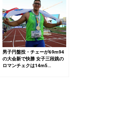
男子円盤投・チェーが69m94
の大会新で快勝 女子三段跳の
ロマンチェクは14m5...