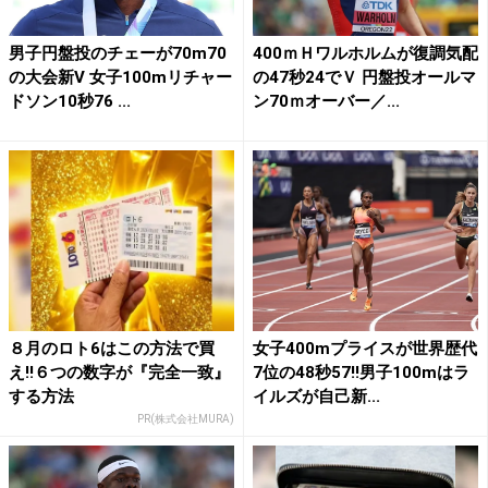
男子円盤投のチェーが70m70
400ｍＨワルホルムが復調気配
の大会新V 女子100mリチャー
の47秒24でＶ 円盤投オールマ
ドソン10秒76 ...
ン70ｍオーバー／...
８月のロト6はこの方法で買
女子400mプライスが世界歴代
え!!６つの数字が『完全一致』
7位の48秒57!!男子100mはラ
する方法
イルズが自己新...
PR(株式会社MURA)