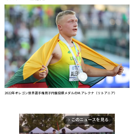
2022年オレゴン世界選手権男子円盤投銀メダルのM.アレクナ（リトアニア）
このニュースを見る
arrow_forward_ios