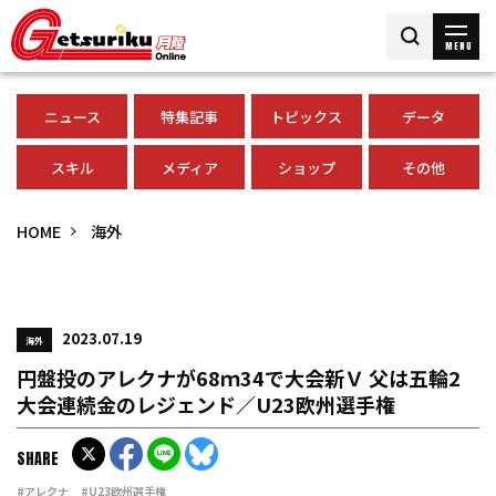
MENU
ニュース
特集記事
トピックス
データ
スキル
メディア
ショップ
その他
HOME
海外
2023.07.19
海外
円盤投のアレクナが68ｍ34で大会新Ｖ 父は五輪2
大会連続金のレジェンド／U23欧州選手権
SHARE
#アレクナ
#U23欧州選手権