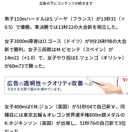
広告の下にコンテンツが続きます
男子110mハードルはS.ゾーヤ（フランス）が13秒31（＋
0.5）で優勝。準決勝では13秒22の大会新を樹立した。
女子3000m障害はO.ゴース（ドイツ）が9分26秒98の大会
新で勝利。女子三段跳はM.ビセンテ（スペイン）が
14m21（+1.0）で、女子やり投はE.ツェンゴ（ギリシャ）
が60m73で勝った。
女子400mはY.M.ジョン（英国）が51秒04で自己新Ｖ。同
種目には東京五輪＆オレゴン世界選手権800m銀メダルの
K.ホジキンソン（英国）が出場し、51秒76の自己新で3位
だった。