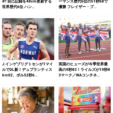
4!! 自己記録を48cm更新する
ーマンス歴代6位の51秒68で
世界歴代6位 ハン...
優勝 フレイザー・プ...
J.インゲブリグトセンが1マイ
英国のヒューズが今季世界最
ルでDL新！デュプランティス
高の9秒83！ライルズが19秒8
6ｍ02、ボル52秒6...
3マーク／WAコンチネ...