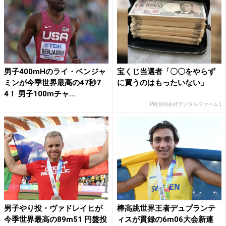
男子400mHのライ・ベンジャ
宝くじ当選者「〇〇をやらず
ミンが今季世界最高の47秒7
に買うのはもったいない」
4！ 男子100mチャ...
PR(合同会社デジタルファーム )
男子やり投・ヴァドレイヒが
棒高跳世界王者デュプランテ
今季世界最高の89m51 円盤投
ィスが貫録の6m06大会新連