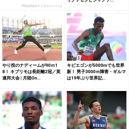
リグトセンとジャクソ...
PR(合同会社デジタルファーム)
やり投のナディームが90ｍ1
キピエゴンが5000mでも世界
8！ キプリモは長距離2冠／英
新！ 男子3000ｍ障害・ギルマ
連邦大会 | 月陸On...
は19年ぶり世界記...