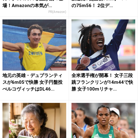
場！Amazonの本気が...
の75m56！ 2位デ...
PR(Amazon)
地元の英雄・デュプランティ
全米選手権が開幕！ 女子三段
スが6m05で快勝 女子円盤投
跳フランクリンが14m44で快
ぺルコヴィッチはDL46...
勝 女子100mリチャ...