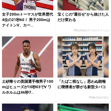
女子200mトーマスが世界歴代
宝くじの“運任せ”から抜けた人
4位の21秒60！ 男子200mは
だけ変わる
ナイトンV、カー...
PR(合同会社デジタルファーム )
土砂降りの英国選手権男子100
「たばこ税なし」思わぬ朗報
mはヒューズが10秒03でV ワ
に喫煙者が群がる新型タバコ
ルホルムは46秒7...
PR(株式会社HAL)