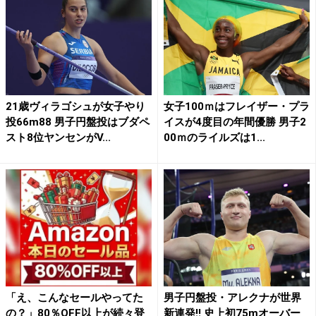
21歳ヴィラゴシュが女子やり
女子100ｍはフレイザー・プラ
投66m88 男子円盤投はブダペ
イスが4度目の年間優勝 男子2
スト8位ヤンセンがV...
00ｍのライルズは1...
「え、こんなセールやってた
男子円盤投・アレクナが世界
の？」80％OFF以上が続々登
新連発!! 史上初75mオーバー