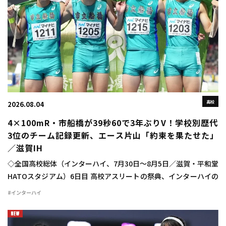
高校
2026.08.04
4×100mR・市船橋が39秒60で3年ぶりV！学校別歴代
3位のチーム記録更新、エース片山「約束を果たせた」
／滋賀IH
◇全国高校総体（インターハイ、7月30日～8月5日／滋賀・平和堂
HATOスタジアム）6日目 高校アスリートの祭典、インターハイの
6日目が行われ、男子4×100mリレーは市船橋（千葉）が高校歴代
#インターハイ
5位、学校別高校歴代3位のチ […]