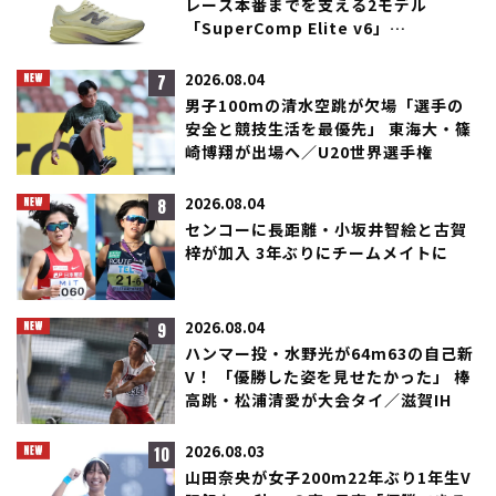
レース本番までを支える2モデル
「SuperComp Elite v6」
「SuperComp Rebel」が登場！
7
2026.08.04
男子100mの清水空跳が欠場「選手の
安全と競技生活を最優先」 東海大・篠
崎博翔が出場へ／U20世界選手権
8
2026.08.04
センコーに長距離・小坂井智絵と古賀
梓が加入 3年ぶりにチームメイトに
9
2026.08.04
ハンマー投・水野光が64m63の自己新
V！ 「優勝した姿を見せたかった」 棒
高跳・松浦清愛が大会タイ／滋賀IH
10
2026.08.03
山田奈央が女子200m22年ぶり1年生V