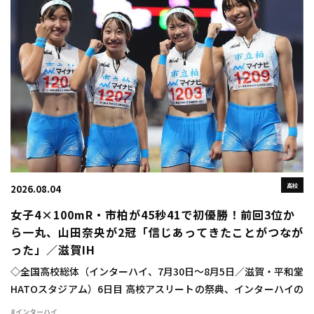
高校
2026.08.04
女子4×100mR・市柏が45秒41で初優勝！前回3位か
ら一丸、山田奈央が2冠「信じあってきたことがつなが
った」／滋賀IH
◇全国高校総体（インターハイ、7月30日～8月5日／滋賀・平和堂
HATOスタジアム）6日目 高校アスリートの祭典、インターハイの
6日目が行われ、女子4×100mリレーは市柏（千葉）が45秒41で
#インターハイ