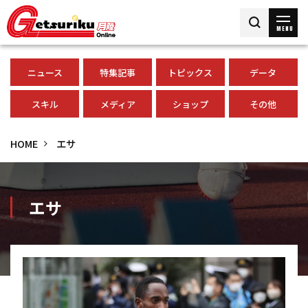
MENU
ニュース
特集記事
トピックス
データ
スキル
メディア
ショップ
その他
HOME
エサ
エサ