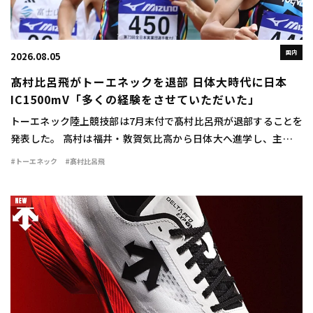
国内
2026.08.05
髙村比呂飛がトーエネックを退部 日体大時代に日本
IC1500mV「多くの経験をさせていただいた」
トーエネック陸上競技部は7月末付で髙村比呂飛が退部することを
発表した。 高村は福井・敦賀気比高から日体大へ進学し、主に中
距離で活躍。1500mで2年時に3分42秒76をマークすると、3、4年
#トーエネック
#髙村比呂飛
時には関東インカレ1500mで […]