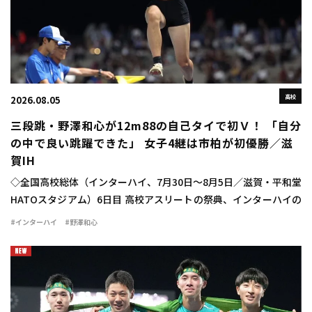
高校
2026.08.05
三段跳・野澤和心が12m88の自己タイで初Ｖ！ 「自分
の中で良い跳躍できた」 女子4継は市柏が初優勝／滋
賀IH
◇全国高校総体（インターハイ、7月30日～8月5日／滋賀・平和堂
HATOスタジアム）6日目 高校アスリートの祭典、インターハイの
6日目が行われ、女子三段跳では野澤和心（甲府南2山梨）が
#インターハイ
#野澤和心
12m88（＋1.2）で優勝を飾った […]