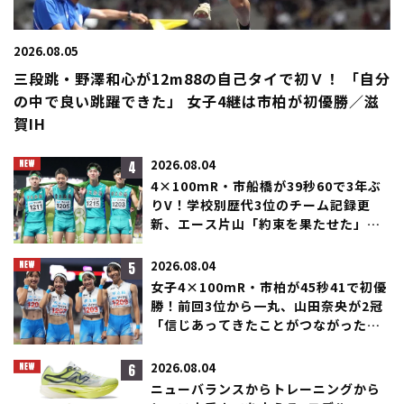
2026.08.05
三段跳・野澤和心が12m88の自己タイで初Ｖ！ 「自分
の中で良い跳躍できた」 女子4継は市柏が初優勝／滋
賀IH
4
2026.08.04
4×100mR・市船橋が39秒60で3年ぶ
りV！学校別歴代3位のチーム記録更
新、エース片山「約束を果たせた」／
滋賀IH
5
2026.08.04
女子4×100mR・市柏が45秒41で初優
勝！前回3位から一丸、山田奈央が2冠
「信じあってきたことがつながった」
／滋賀IH
6
2026.08.04
ニューバランスからトレーニングから