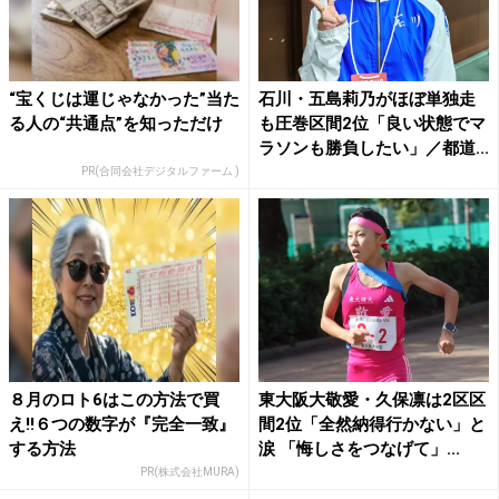
“宝くじは運じゃなかった”当た
石川・五島莉乃がほぼ単独走
る人の“共通点”を知っただけ
も圧巻区間2位「良い状態でマ
ラソンも勝負したい」／都道...
PR(合同会社デジタルファーム )
８月のロト6はこの方法で買
東大阪大敬愛・久保凛は2区区
え!!６つの数字が『完全一致』
間2位「全然納得行かない」と
する方法
涙 「悔しさをつなげて」...
PR(株式会社MURA)