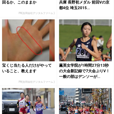
回るか、このままか
兵庫 長野初メダル 前回Vの京
都4位 埼玉2015...
PR(合同会社デジタルファーム )
宝くじ当たる人だけがやって
薫英女学院が1時間27分13秒
いること、教えます
の大会新記録で7大会ぶりV！
一般の部はデンソーが...
PR(合同会社デジタルファーム )