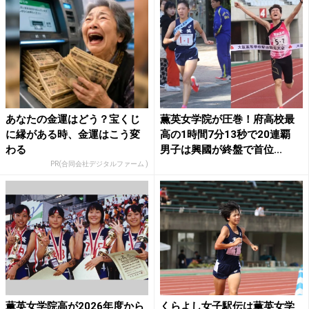
あなたの金運はどう？宝くじ
薫英女学院が圧巻！府高校最
に縁がある時、金運はこう変
高の1時間7分13秒で20連覇
わる
男子は興國が終盤で首位...
PR(合同会社デジタルファーム )
薫英女学院高が2026年度から
くらよし女子駅伝は薫英女学