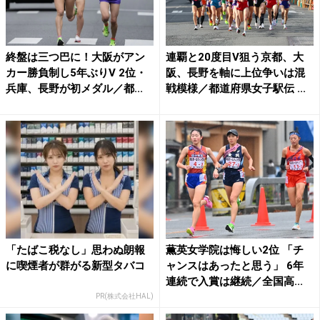
終盤は三つ巴に！大阪がアン
連覇と20度目V狙う京都、大
カー勝負制し5年ぶりV 2位・
阪、長野を軸に上位争いは混
兵庫、長野が初メダル／都...
戦模様／都道府県女子駅伝 ...
「たばこ税なし」思わぬ朗報
薫英女学院は悔しい2位 「チ
に喫煙者が群がる新型タバコ
ャンスはあったと思う」 6年
連続で入賞は継続／全国高...
PR(株式会社HAL)