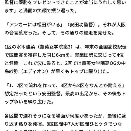
監督に優勝をプレゼントできたことが本当にうれしく思い
ます」と満面の笑顔で振り返った。
「アンカーには松田がいる」（安田功監督）。それが大阪
の合言葉だった。そして、その通りの継走を見せた。
1区の水本佳菜（薫英女学院高3）は、年末の全国高校駅伝
で区間賞を獲得した同じ6kmを、実業団勢に交じって4位
と健闘。これで波に乗ると、2区では薫英女学院高OGの中
島紗弥（エディオン）が早くもトップに躍り出た。
「1、2区で流れを作って、3区から8区をなんとか耐える」
想定だったという安田監督。最高の出足から、その後もト
ップ争いを繰り広げた。
各区間で遅れそうになる場面が何度かあったが、最後に盛
り返す粘りを発揮。8区区間中7人が区間ひとケタでつな