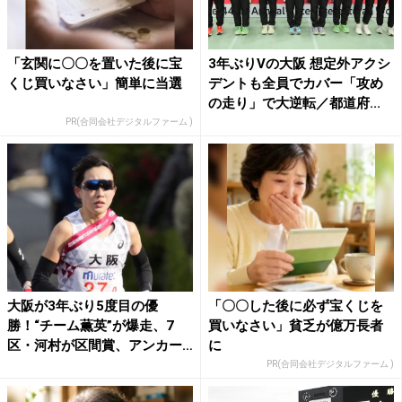
「玄関に〇〇を置いた後に宝
3年ぶりVの大阪 想定外アクシ
くじ買いなさい」簡単に当選
デントも全員でカバー「攻め
の走り」で大逆転／都道府...
PR(合同会社デジタルファーム )
大阪が3年ぶり5度目の優
「〇〇した後に必ず宝くじを
勝！“チーム薫英”が爆走、7
買いなさい」貧乏が億万長者
区・河村が区間賞、アンカー
に
で...
PR(合同会社デジタルファーム )