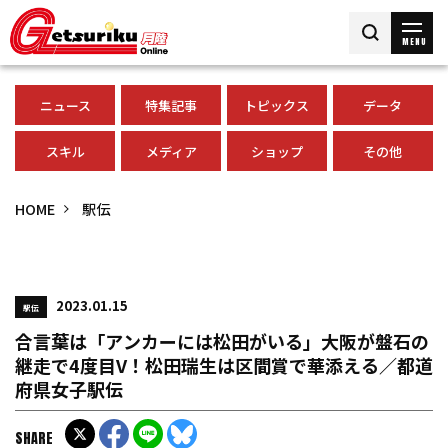
MENU
ニュース
特集記事
トピックス
データ
スキル
メディア
ショップ
その他
HOME
駅伝
2023.01.15
駅伝
合言葉は「アンカーには松田がいる」大阪が盤石の
継走で4度目V！松田瑞生は区間賞で華添える／都道
府県女子駅伝
SHARE