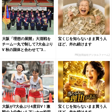
大阪「理想の展開」大混戦を
宝くじを知らないまま買う人
チーム一丸で制して7大会ぶり
ほど、外れ続けます
V 秋の国体と合わせて“3...
PR(合同会社デジタルファーム)
大阪が7大会ぶり4度目V！激
宝くじを知らないまま買う人
戦の上位争いもアンカー松田
ほど、外れ続けます