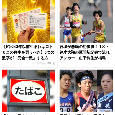
【昭和43年以前生まれはロト
宮城が悲願の初優勝！ 1区・
６この数字を買うべき】6つの
鈴木大翔の区間新記録で流れ
数字が「完全一致」する方...
アンカー・山平怜生が福島...
PR(株式会社MURA)