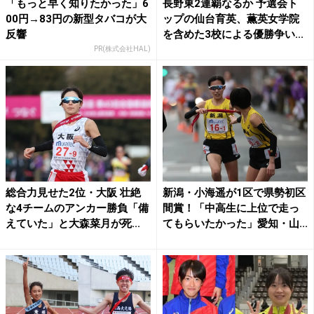
「もっと早く知りたかった」6
長野東2連覇なるか 予選会ト
00円→83円の新型タバコが大
ップの仙台育英、薫英女学院
反響
を含めた3校による優勝争い...
PR(株式会社HAL)
総合力見せた2位・大阪 壮絶
新潟・小海遥が1区で県勢初区
な4チームのアンカー勝負「備
間賞！「中高生に上位で走っ
えていた」と大森菜月が死...
てもらいたかった」愛知・山...