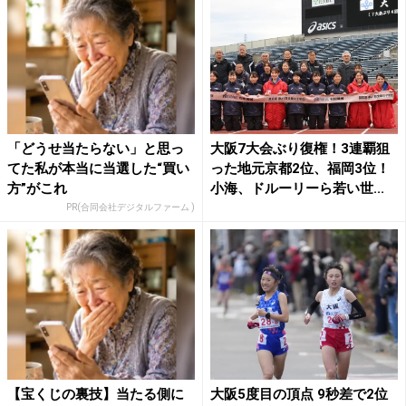
「どうせ当たらない」と思っ
大阪7大会ぶり復権！3連覇狙
てた私が本当に当選した“買い
った地元京都2位、福岡3位！
方”がこれ
小海、ドルーリーら若い世...
PR(合同会社デジタルファーム )
【宝くじの裏技】当たる側に
大阪5度目の頂点 9秒差で2位