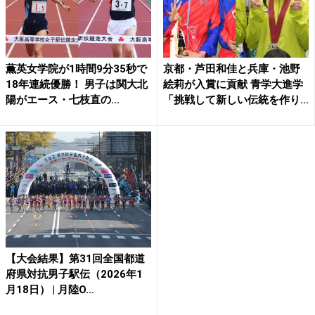
薫英女学院が1時間9分35秒で
京都・芦田和佳と兵庫・池野
18年連続優勝！ 男子は関大北
絵莉が入賞に貢献 青学大進学
陽がエース・七枝直の...
「挑戦して新しい伝統を作り...
【大会結果】第31回全国都道
府県対抗男子駅伝（2026年1
月18日） | 月陸O...