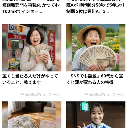
短距離部門を再強化 かつて4×
院Aが1時間8分58秒で5年ぶり
100ｍRでインター...
制覇 2位は豊川A、3...
宝くじ当たる人だけがやって
「SNSでも話題」60代から宝
いること、教えます
くじ運が変わる人の特徴
PR(合同会社デジタルファーム )
PR(合同会社デジタルファーム )