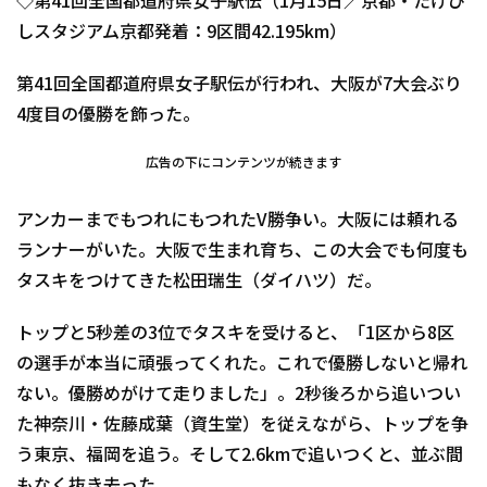
◇第41回全国都道府県女子駅伝（1月15日／京都・たけび
しスタジアム京都発着：9区間42.195km）
第41回全国都道府県女子駅伝が行われ、大阪が7大会ぶり
4度目の優勝を飾った。
広告の下にコンテンツが続きます
アンカーまでもつれにもつれたV勝争い。大阪には頼れる
ランナーがいた。大阪で生まれ育ち、この大会でも何度も
タスキをつけてきた松田瑞生（ダイハツ）だ。
トップと5秒差の3位でタスキを受けると、「1区から8区
の選手が本当に頑張ってくれた。これで優勝しないと帰れ
ない。優勝めがけて走りました」。2秒後ろから追いつい
た神奈川・佐藤成葉（資生堂）を従えながら、トップを争
う東京、福岡を追う。そして2.6kmで追いつくと、並ぶ間
もなく抜き去った。