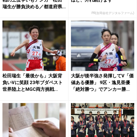
瑞生が勝負決める／都道府県...
PR(合同会社デジタルファーム)
松田瑞生「最後かも」大阪背
大阪が後半強さ発揮してV「価
負いVに笑顔 23年ブダペスト
値ある優勝」 9区・逸見亜優
世界陸上とMGC両方挑戦...
「絶対勝つ」でアンカー勝...