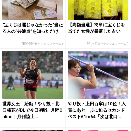
“宝くじは運じゃなかった”当た
【高額当選】簡単に宝くじを
る人の“共通点”を知っただけ
当てた女性が暴露した占い
PR(合同会社デジタルファーム )
PR(合同会社デジタルファーム )
世界女王、始動！やり投・北
やり投・上田百寧は10位！入
口榛花がDLで今日初戦 | 月陸O
賞にあと一歩に迫るセカンド
nline｜月刊陸上...
ベスト61m64「次は北口...