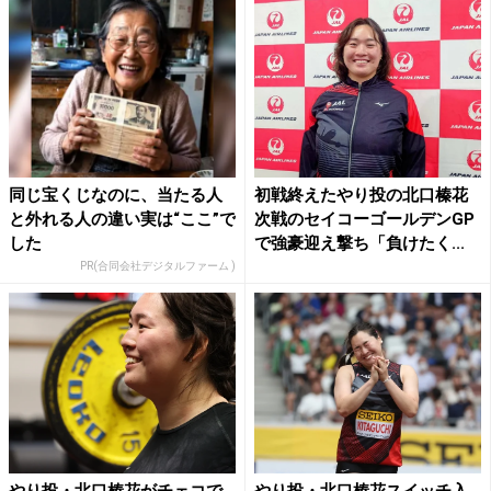
同じ宝くじなのに、当たる人
初戦終えたやり投の北口榛花
と外れる人の違い実は“ここ”で
次戦のセイコーゴールデンGP
した
で強豪迎え撃ち「負けたく...
PR(合同会社デジタルファーム )