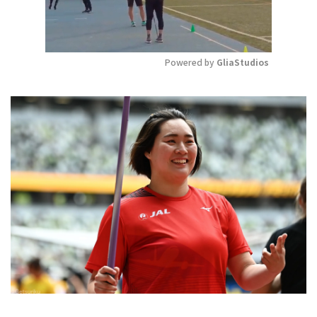
Powered by 
GliaStudios
Mute