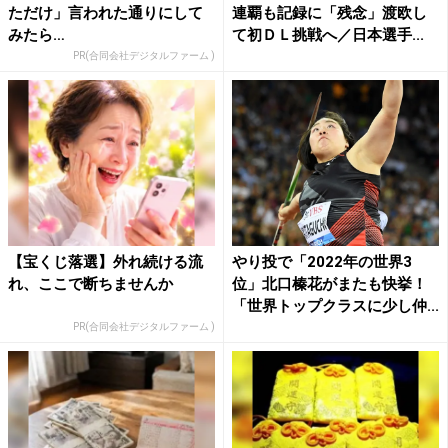
ただけ」言われた通りにして
連覇も記録に「残念」渡欧し
みたら…
て初ＤＬ挑戦へ／日本選手...
PR(合同会社デジタルファーム )
【宝くじ落選】外れ続ける流
やり投で「2022年の世界3
れ、ここで断ちませんか
位」北口榛花がまたも快挙！
「世界トップクラスに少し仲...
PR(合同会社デジタルファーム )