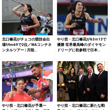
北口榛花がチェコの競技会出
やり投・北口榛花が63ｍ13で
場59m69で2位／WAコンチネ
優勝 世界最高峰のダイヤモン
ンタルツアー | 月陸...
ドリーグに初参戦で日本...
やり投・北口榛花が予選一
やり投・北口榛花に新たな勲