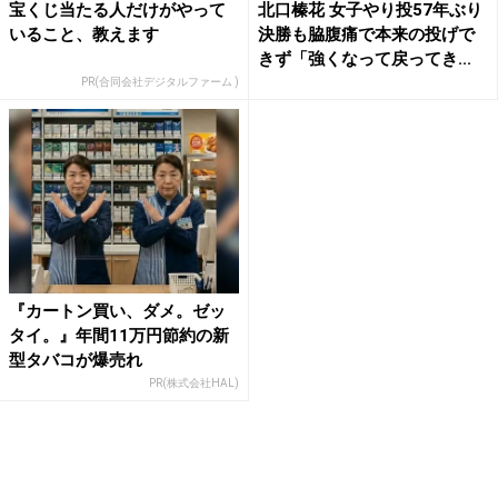
宝くじ当たる人だけがやって
北口榛花 女子やり投57年ぶり
いること、教えます
決勝も脇腹痛で本来の投げで
きず「強くなって戻ってき...
PR(合同会社デジタルファーム )
『カートン買い、ダメ。ゼッ
タイ。』年間11万円節約の新
型タバコが爆売れ
PR(株式会社HAL)