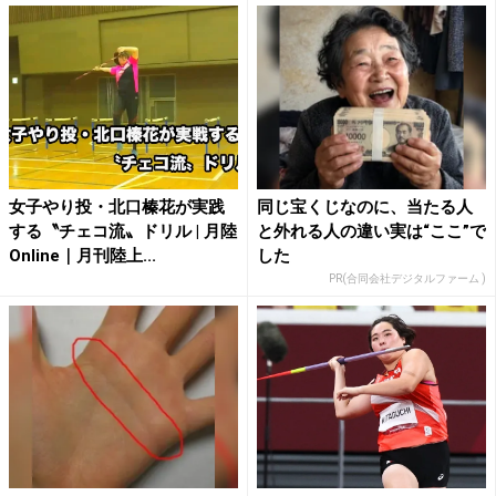
女子やり投・北口榛花が実践
同じ宝くじなのに、当たる人
する〝チェコ流〟ドリル | 月陸
と外れる人の違い実は“ここ”で
Online｜月刊陸上...
した
PR(合同会社デジタルファーム )