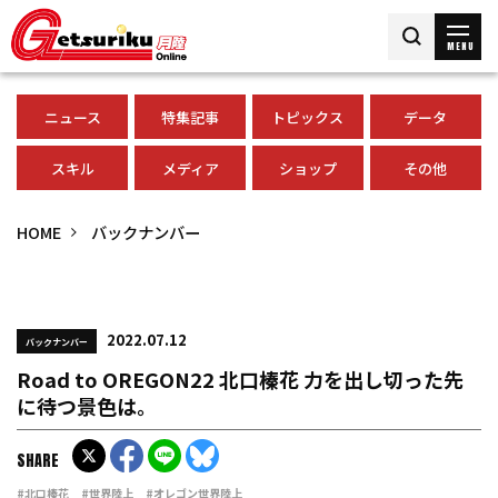
MENU
ニュース
特集記事
トピックス
データ
スキル
メディア
ショップ
その他
HOME
バックナンバー
2022.07.12
バックナンバー
Road to OREGON22 北口榛花 力を出し切った先
に待つ景色は。
SHARE
#北口榛花
#世界陸上
#オレゴン世界陸上