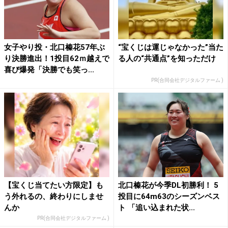
女子やり投・北口榛花57年ぶ
“宝くじは運じゃなかった”当た
り決勝進出！1投目62ｍ越えで
る人の“共通点”を知っただけ
喜び爆発「決勝でも笑っ...
PR(合同会社デジタルファーム )
【宝くじ当てたい方限定】も
北口榛花が今季DL初勝利！ 5
う外れるの、終わりにしませ
投目に64m63のシーズンベス
んか
ト 「追い込まれた状...
PR(合同会社デジタルファーム )