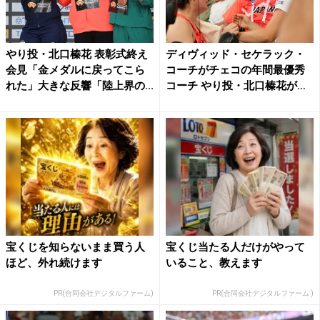
やり投・北口榛花 表彰式終え
ディヴィッド・セケラック・
会見「金メダルに戻ってこら
コーチがチェコの年間最優秀
れた」大きな反響「陸上界の...
コーチ やり投・北口榛花が
パ...
宝くじを知らないまま買う人
宝くじ当たる人だけがやって
ほど、外れ続けます
いること、教えます
PR(合同会社デジタルファーム)
PR(合同会社デジタルファーム )