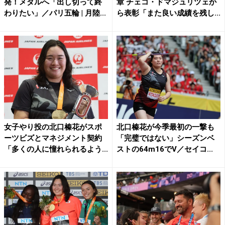
発！メダルへ「出し切って終
章 チェコ・ドマジュリツェか
わりたい」／パリ五輪 | 月陸...
ら表彰「また良い成績を残し...
女子やり投の北口榛花がスポ
北口榛花が今季最初の一撃も
ーツビズとマネジメント契約
「完璧ではない」シーズンベ
「多くの人に憧れられるよう...
ストの64m16でV／セイコ...