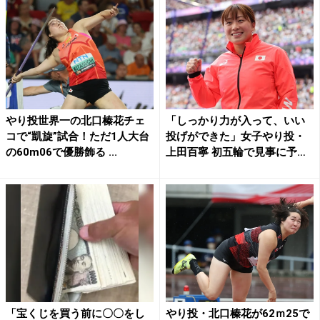
やり投世界一の北口榛花チェ
「しっかり力が入って、いい
コで“凱旋”試合！ただ1人大台
投げができた」女子やり投・
の60m06で優勝飾る ...
上田百寧 初五輪で見事に予
選...
「宝くじを買う前に〇〇をし
やり投・北口榛花が62ｍ25で