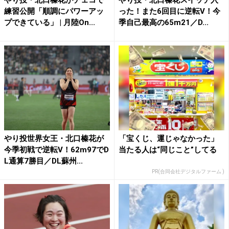
やり投・北口榛花がチェコで
やり投・北口榛花スイッチ入
練習公開「順調にパワーアッ
った！また6回目に逆転V！今
プできている」 | 月陸On...
季自己最高の65m21／D...
やり投世界女王・北口榛花が
「宝くじ、運じゃなかった」
今季初戦で逆転V！62m97でD
当たる人は“同じこと”してる
L通算7勝目／DL蘇州...
PR(合同会社デジタルファーム )