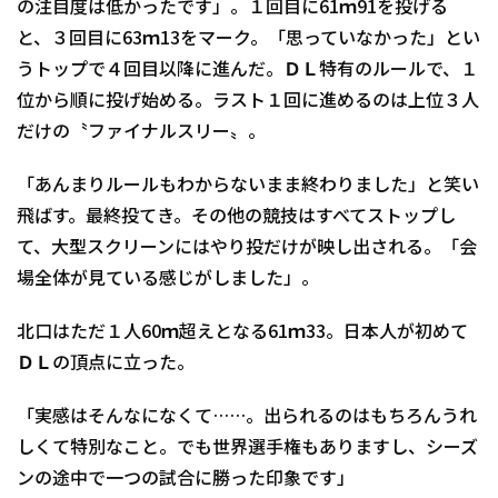
の注目度は低かったです」。１回目に61ｍ91を投げる
と、３回目に63ｍ13をマーク。「思っていなかった」とい
うトップで４回目以降に進んだ。ＤＬ特有のルールで、１
位から順に投げ始める。ラスト１回に進めるのは上位３人
だけの〝ファイナルスリー〟。
「あんまりルールもわからないまま終わりました」と笑い
飛ばす。最終投てき。その他の競技はすべてストップし
て、大型スクリーンにはやり投だけが映し出される。「会
場全体が見ている感じがしました」。
北口はただ１人60ｍ超えとなる61ｍ33。日本人が初めて
ＤＬの頂点に立った。
「実感はそんなになくて……。出られるのはもちろんうれ
しくて特別なこと。でも世界選手権もありますし、シーズ
ンの途中で一つの試合に勝った印象です」