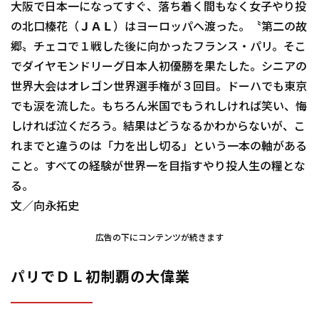
大阪で日本一になってすぐ、落ち着く間もなく女子やり投
の北口榛花（ＪＡＬ）はヨーロッパへ渡った。〝第二の故
郷〟チェコで１戦した後に向かったフランス・パリ。そこ
でダイヤモンドリーグ日本人初優勝を果たした。シニアの
世界大会はオレゴン世界選手権が３回目。ドーハでも東京
でも涙を流した。もちろん米国でもうれしければ笑い、悔
しければ泣くだろう。結果はどうなるかわからないが、こ
れまでと違うのは「力を出し切る」という一本の軸がある
こと。すべての経験が世界一を目指すやり投人生の糧とな
る。
文／向永拓史
広告の下にコンテンツが続きます
パリでＤＬ初制覇の大偉業