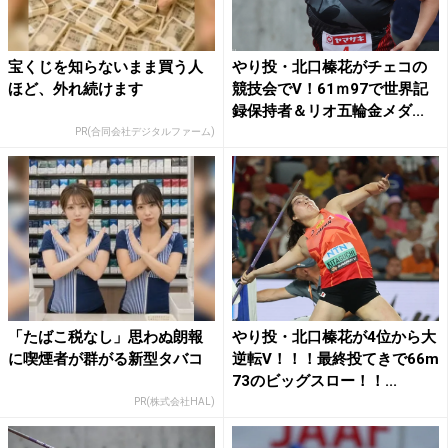
宝くじを知らないまま買う人
やり投・北口榛花がチェコの
ほど、外れ続けます
競技会でV！61ｍ97で世界記
録保持者＆リオ五輪金メダ...
PR(合同会社デジタルファーム)
「たばこ税なし」思わぬ朗報
やり投・北口榛花が4位から大
に喫煙者が群がる新型タバコ
逆転V！！！最終投てきで66m
73のビッグスロー！！...
PR(株式会社HAL)