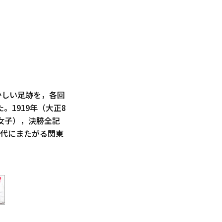
かしい足跡を，各回
1919年（大正8
，女子），決勝全記
世代にまたがる関東