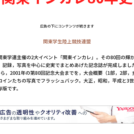
広告の下にコンテンツが続きます
関東学生陸上競技連盟
東学連主催の2大イベント「関東インカレ」。その80回の輝
，記録，写真を中心に史実でまとめあげた記念誌が完成しました。
ら，2001年の第80回記念大会までを，大会概要（1部，2部
ロインたちの写真でフラッシュバック。大正，昭和，平成と3
存版です。