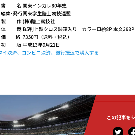
書 名
関東インカレ80年史
編集･発行
関東学生陸上競技連盟
製 作
(株)陸上競技社
体 裁
B5判上製クロス装箱入り カラー口絵8P 本文398P
価 格
7350円（送料・税込）
初 版
平成13年9月21日
タイ決済、コンビニ決済、銀行振込で購入する
この記事を