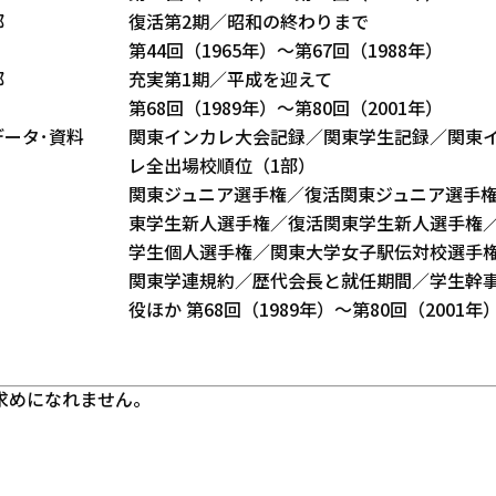
部
復活第2期／昭和の終わりまで
第44回（1965年）～第67回（1988年）
部
充実第1期／平成を迎えて
第68回（1989年）～第80回（2001年）
データ･資料
関東インカレ大会記録／関東学生記録／関東
レ全出場校順位（1部）
関東ジュニア選手権／復活関東ジュニア選手
東学生新人選手権／復活関東学生新人選手権
学生個人選手権／関東大学女子駅伝対校選手
関東学連規約／歴代会長と就任期間／学生幹事
役ほか 第68回（1989年）～第80回（2001年
求めになれません。