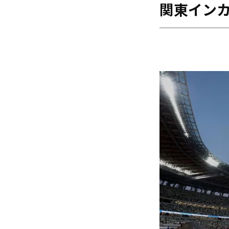
関東インカ
海外
五輪
好記録
大会結果