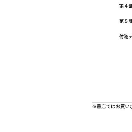
第４
第５
付随
※書店ではお買い