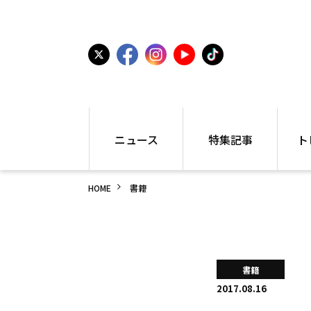
ニュース
特集記事
ト
国内
世界陸上
シュー
HOME
書籍
駅伝
特集
インフ
箱根駅伝
学生長距離
編集部
大学
高校・中学
PR
高校
アラカルト
アイテ
書籍
中学
プレゼ
2017.08.16
世界陸上
日本代表