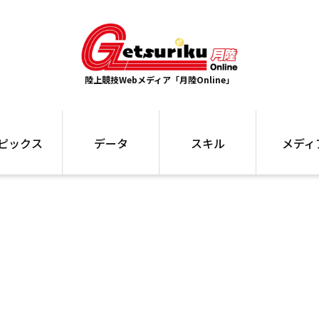
陸上競技Webメディア「月陸Online」
ピックス
データ
スキル
メディ
ズ
ランキング
トレーニング
インタビュー
ォ
最高記録
お役立ち情報
大会ギャラリ
コラム
世界大会
箱根駅伝
国内大会
写真記事
ム
駅伝データ
ント
選手名鑑
スケジュール
関連リンク