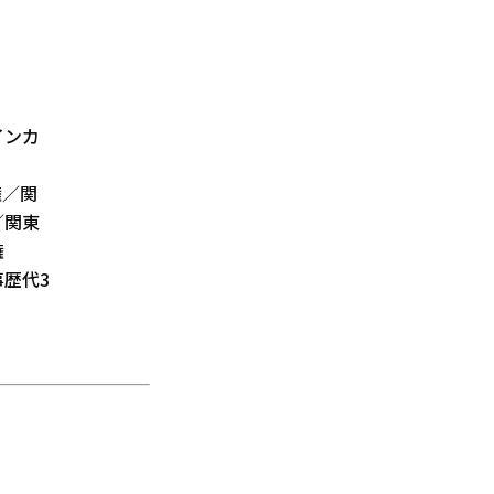
インカ
権／関
／関東
権
歴代3
）