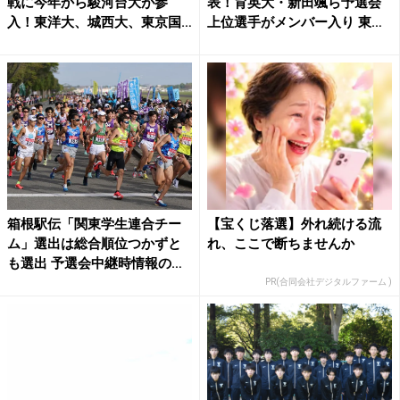
戦に今年から駿河台大が参
表！育英大・新田颯ら予選会
入！東洋大、城西大、東京国
上位選手がメンバー入り 東大
際...
大...
箱根駅伝「関東学生連合チー
【宝くじ落選】外れ続ける流
ム」選出は総合順位つかずと
れ、ここで断ちませんか
も選出 予選会中継時情報の
訂...
PR(合同会社デジタルファーム )