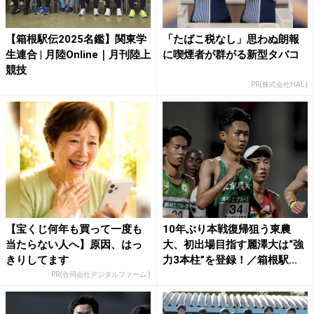
【箱根駅伝2025名鑑】関東学
「たばこ税なし」思わぬ朗報
生連合 | 月陸Online｜月刊陸上
に喫煙者が群がる新型タバコ
競技
PR(株式会社HAL)
【宝くじ何年も買って一度も
10年ぶり本戦復帰狙う東農
当たらない人へ】原因、はっ
大、初出場目指す麗澤大は“強
きりしてます
力3本柱”を登録！／箱根駅...
PR(合同会社デジタルファーム )