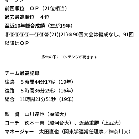
オープン
前回順位
ＯＰ（21位相当）
過去最高順位
４位
至近10年総合成績
（左が19年）
⑨⑯⑱⑰⑬－⑲⑪⑳(21)(21)※90回大会は編成なし、91回
以降はＯＰ
広告の下にコンテンツが続きます
チーム最高記録
往路 ５時間44分17秒（19年）
復路 ５時間36分29秒（16年）
総合 11時間21分51秒（19年）
監 督
山川達也（麗澤大）
コーチ
徳本一善（駿河台大）、近藤重勝（上武大）
マネージャー
太田直也（関東学連常任理事／神奈川大）