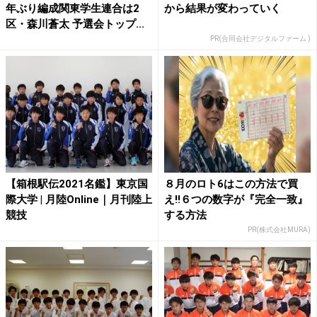
年ぶり編成関東学生連合は2
から結果が変わっていく
区・森川蒼太 予選会トップ...
PR(合同会社デジタルファーム )
【箱根駅伝2021名鑑】東京国
８月のロト6はこの方法で買
際大学 | 月陸Online｜月刊陸上
え!!６つの数字が『完全一致』
競技
する方法
PR(株式会社MURA)