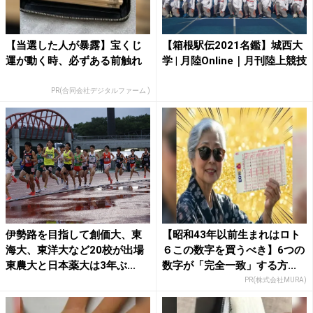
【当選した人が暴露】宝くじ
【箱根駅伝2021名鑑】城西大
運が動く時、必ずある前触れ
学 | 月陸Online｜月刊陸上競技
PR(合同会社デジタルファーム )
伊勢路を目指して創価大、東
【昭和43年以前生まれはロト
海大、東洋大など20校が出場
６この数字を買うべき】6つの
東農大と日本薬大は3年ぶ...
数字が「完全一致」する方...
PR(株式会社MURA)