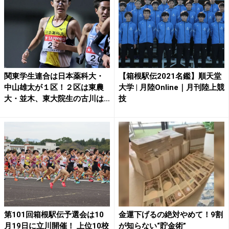
関東学生連合は日本薬科大・
【箱根駅伝2021名鑑】順天堂
中山雄太が１区！２区は東農
大学 | 月陸Online｜月刊陸上競
大・並木、東大院生の古川は
技
補...
第101回箱根駅伝予選会は10
金運下げるの絶対やめて！9割
月19日に立川開催！ 上位10校
が知らない“貯金術”