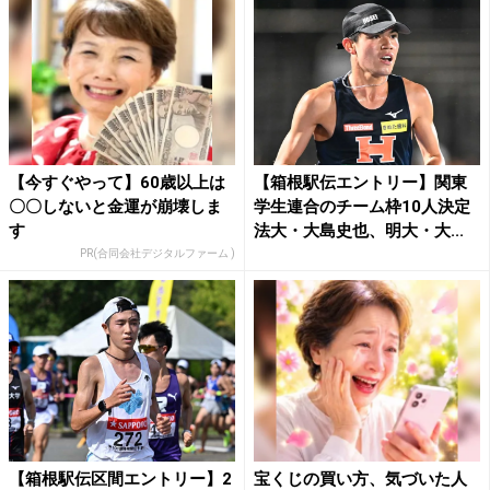
【今すぐやって】60歳以上は
【箱根駅伝エントリー】関東
〇〇しないと金運が崩壊しま
学生連合のチーム枠10人決定
す
法大・大島史也、明大・大...
PR(合同会社デジタルファーム )
【箱根駅伝区間エントリー】2
宝くじの買い方、気づいた人