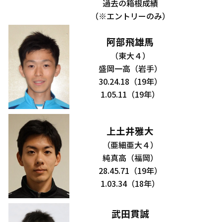
過去の箱根成績
（※エントリーのみ）
阿部飛雄馬
（東大４）
盛岡一高（岩手）
30.24.18（19年）
1.05.11（19年）
上土井雅大
（亜細亜大４）
純真高（福岡）
28.45.71（19年）
1.03.34（18年）
武田貫誠