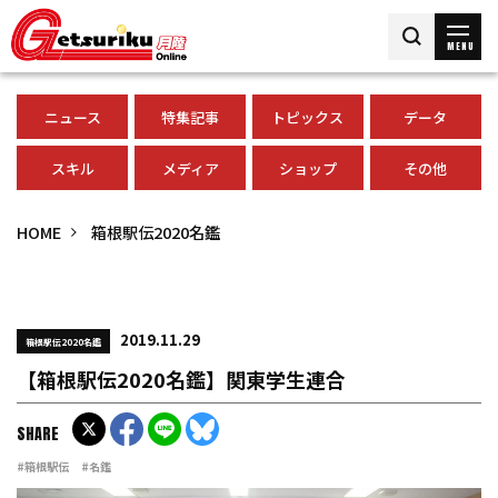
MENU
ニュース
特集記事
トピックス
データ
スキル
メディア
ショップ
その他
HOME
箱根駅伝2020名鑑
2019.11.29
箱根駅伝2020名鑑
【箱根駅伝2020名鑑】関東学生連合
SHARE
#箱根駅伝
#名鑑