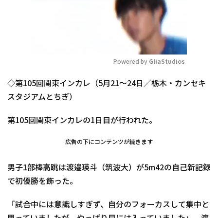
Powered by 
GliaStudios
Mute
◇第105回関東インカレ（5月21～24日／栃木・カンセキ
スタジアムとちぎ）
第105回関東インカレの1日目が行われた。
広告の下にコンテンツが続きます
男子1部棒高跳は渡邉瑛斗（筑波大）が5m42の自己新記録
で初優勝を飾った。
「試合中には意識しすぎず、自分のフォーカスして集中と