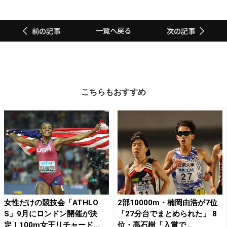
一覧へ戻る
前の記事
次の記事
こちらもおすすめ
女性だけの競技会「ATHLO
2部10000m・楠岡由浩が7位
S」9月にロンドン開催が決
「27分台でまとめられた」 8
定！100m女王リチャード...
位・髙石樹「入賞で...