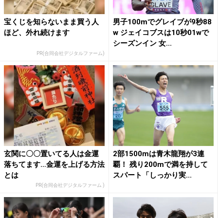
宝くじを知らないまま買う人
男子100mでグレイブが9秒88
ほど、外れ続けます
w ジェイコブスは10秒01wで
シーズンイン 女...
PR(合同会社デジタルファーム)
玄関に〇〇置いてる人は金運
2部1500mは青木龍翔が3連
落ちてます…金運を上げる方法
覇！ 残り200mで満を持して
とは
スパート「しっかり実...
PR(合同会社デジタルファーム )