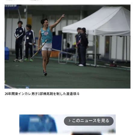
26年関東インカレ男子1部棒高跳を制した渡邉瑛斗
このニュースを見る
arrow_forward_ios