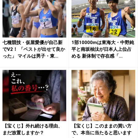
七種競技・仮屋愛優が自己新
1部10000mは東海大・中野純
でV2！ 「ベストが出せて良か
平と南坂柚汰が日本人上位占
った」 マイルは男子・東...
める 新体制で存在感「...
【宝くじ】外れ続ける理由、
【宝くじ】このままの買い方
まだ放置しますか？
で、本当に当たると思います