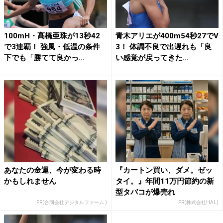
100mH・髙橋亜珠が13秒42
青木アリエが400m54秒27でV
で3連覇！ 強風・低温の条件
3！ 体調不良で出遅れも「良
下でも「勝てて良かっ...
い感覚が戻ってきた...
あなたの金運、今が変わる時
『カートン買い、ダメ。ゼッ
かもしれません
タイ。』年間11万円節約の新
型タバコが爆売れ
PR(合同会社デジタルファーム )
PR(株式会社HAL)