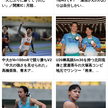
「久しぶりに勝ててうれし
1秒43でV！ 「溜池さんの代わ
い」／関東IC | 月陸...
りは自分しかい...
中大が4×100mRで競り勝ちV2
U20棒高跳5m30を持つ北田琉
「中大の強さを見せられた」
偉と渡邉瑛斗の大塚高コンビ
髙橋亜珠、青木ア...
地元でワンツー「将来、...