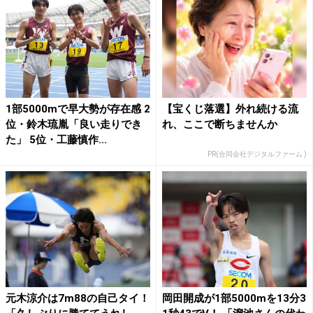
1部5000mで早大勢が存在感 2
【宝くじ落選】外れ続ける流
位・鈴木琉胤「良い走りでき
れ、ここで断ちませんか
た」 5位・工藤慎作...
PR(合同会社デジタルファーム )
元木涼介は7m88の自己タイ！
岡田開成が1部5000mを13分3