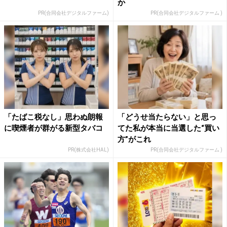
か
PR(合同会社デジタルファーム)
PR(合同会社デジタルファーム )
「たばこ税なし」思わぬ朗報
「どうせ当たらない」と思っ
に喫煙者が群がる新型タバコ
てた私が本当に当選した“買い
方”がこれ
PR(株式会社HAL)
PR(合同会社デジタルファーム )