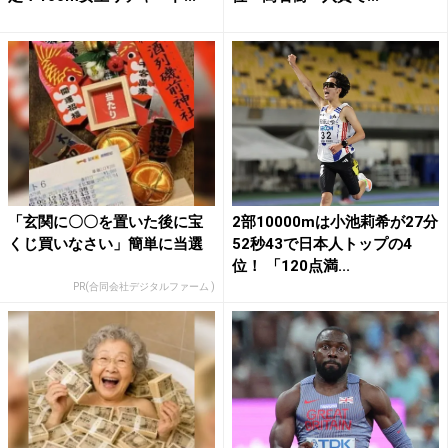
「玄関に〇〇を置いた後に宝
2部10000mは小池莉希が27分
くじ買いなさい」簡単に当選
52秒43で日本人トップの4
位！ 「120点満...
PR(合同会社デジタルファーム )