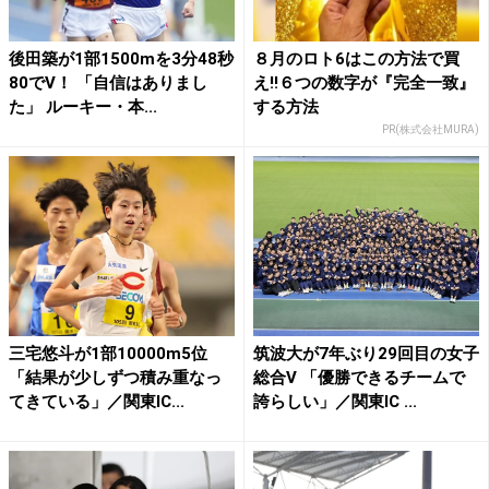
後田築が1部1500mを3分48秒
８月のロト6はこの方法で買
80でV！ 「自信はありまし
え!!６つの数字が『完全一致』
た」 ルーキー・本...
する方法
PR(株式会社MURA)
三宅悠斗が1部10000m5位
筑波大が7年ぶり29回目の女子
「結果が少しずつ積み重なっ
総合V 「優勝できるチームで
てきている」／関東IC...
誇らしい」／関東IC ...