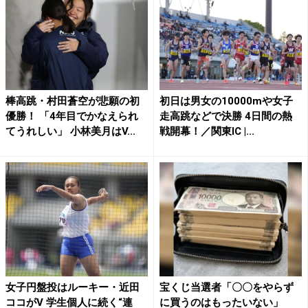
棒高跳・村田蒼空が悲願の初
初日は男女の10000mや女子
優勝！ 「4年目でかなえられ
走高跳などで決勝 4日間の熱
てうれしい」 小林美月はV...
戦開幕！／関東IC |...
女子円盤投はルーキー・近田
宝くじ当選者「〇〇をやらず
ココがV 学生個人に続く“連
に買うのはもったいない」