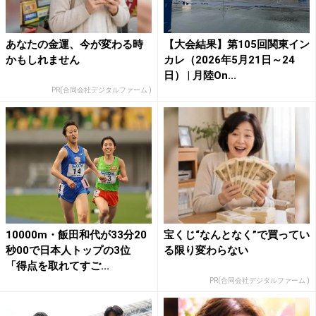
あなたの金運、今が変わる時
【大会結果】第105回関東イン
かもしれません
カレ（2026年5月21日～24
日） | 月陸On...
PR(合同会社デジタルファーム )
10000m・飯田和代が33分20
宝くじ“なんとなく”で買ってい
秒00で日本人トップの3位
る限り変わらない
「得点を取れてすご...
PR(合同会社デジタルファーム )