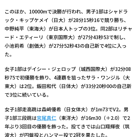
このほか、10000mで決勝が行われ、男子1部はシャドラ
ック・キップケメイ（日大）が28分15秒16で競り勝ち、
中野純平（東海大）が日本人トップの3位。同2部はリチャ
ード・エティーリ（東京国際大）が27分43秒53で制し、
小池莉希（創価大）が27分52秒43の自己新で4位に入っ
た。
女子1部はデイシー・ジェロップ（城西国際大）が32分08
秒75で初優勝を飾り、4連覇を狙ったサラ・ワンジル（大
東大）は2位。飯田和代（日体大）が33分20秒00の自己新
で3位に続いている。
女子1部走高跳は森﨑優希（日女体大）が1m73でV2。男
子1部三段跳は
宮尾真仁
（東洋大）が16m30（＋2.0）で2
年ぶり3回目の優勝を飾った。投てきでは山口翔輝夜（筑
波大）が円盤投とハンマー投で2冠を果たした。