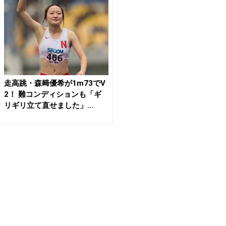
走高跳・森﨑優希が1m73でV
2！ 難コンディションも「ギ
リギリ立て直せました」...