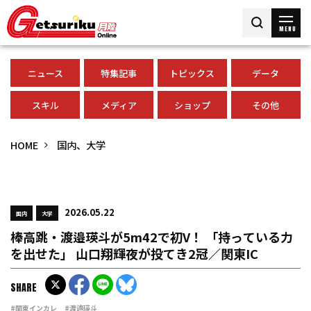
MENU
ニュース
特集記事
トピックス
データ
スキル
メディア
ショップ
その他
HOME
国内、大学
2026.05.22
国内
大学
棒高跳・渡邉瑛斗が5m42で初V！ 「持っている力
を出せた」 山口翔輝夜が投てき2冠／関東IC
SHARE
#関東インカレ
#渡邉瑛斗