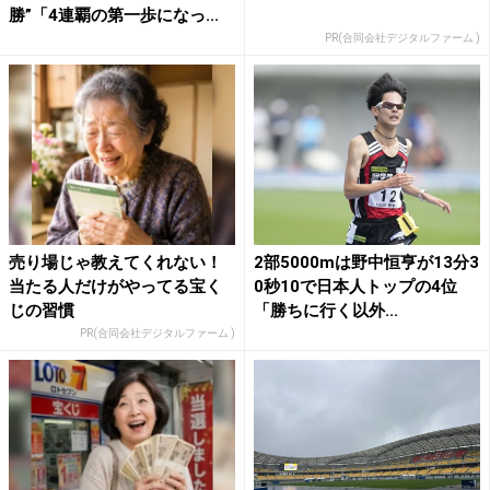
勝”「4連覇の第一歩になっ...
PR(合同会社デジタルファーム )
売り場じゃ教えてくれない！
2部5000mは野中恒亨が13分3
当たる人だけがやってる宝く
0秒10で日本人トップの4位
じの習慣
「勝ちに行く以外...
PR(合同会社デジタルファーム )