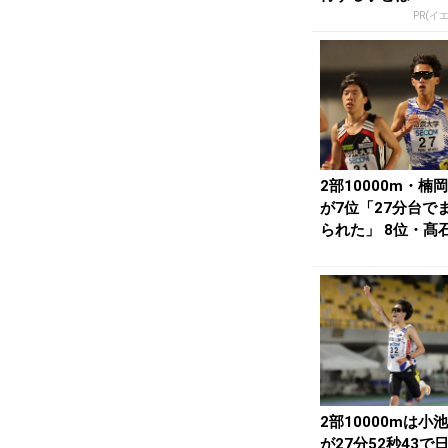
PR(イ
2部10000m・楠
が7位「27分台で
られた」 8位・髙
「入賞で...
2部10000mは小
が27分52秒43で