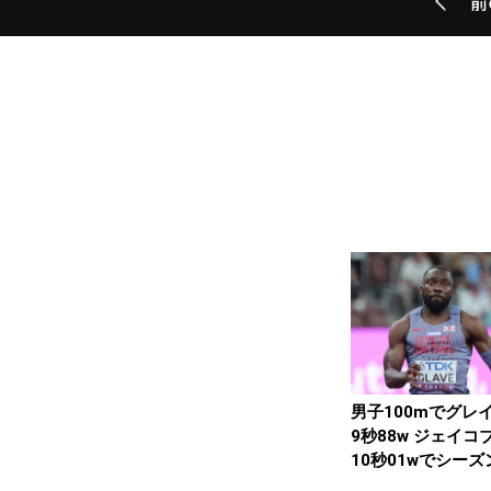
前
男子100mでグレ
9秒88w ジェイコ
10秒01wでシーズ
ン 女...