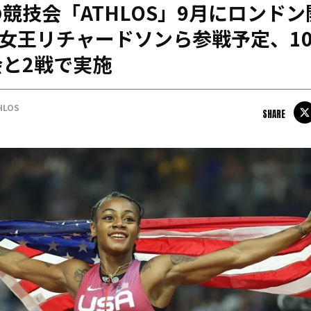
競技会「ATHLOS」9月にロンド
日本学連加盟大学
m女王リチャードソンら参戦予定、1
と2戦で実施
HLOS
SHARE