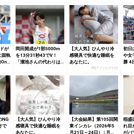
ッドが
岡田開成が1部5000m
【大人気】ひんやり冷
初日
に固執
を13分31秒43でV！
感寝具で快適な睡眠を
や女
nli
「溜池さんの代わりは
あなたに。
勝 
自分しかい...
関東IC 
PR(アイリスプラザ)
のNG
【大人気】ひんやり冷
【大会結果】第105回関
稲盛
けで
感寝具で快適な睡眠を
東インカレ（2026年5
れ目
あなたに。
月21日～24日） | 月陸O
がバ