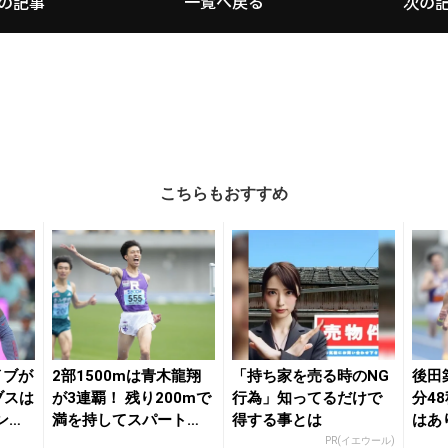
一覧へ戻る
の記事
次の
こちらもおすすめ
イブが
2部1500mは青木龍翔
「持ち家を売る時のNG
後田
ブスは
が3連覇！ 残り200mで
行為」知ってるだけで
分48
ンイ
満を持してスパート
得する事とは
はあ
「しっかり実...
ー・本
PR(イエウール)