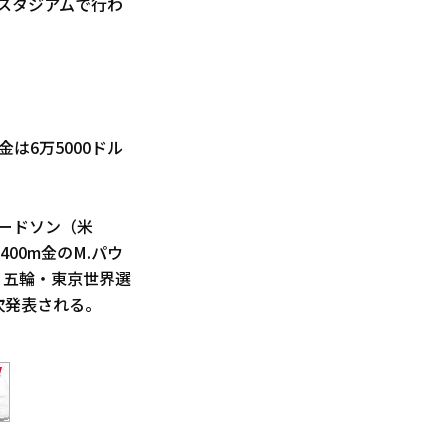
Xスタジアムで行わ
は6万5000ドル
ャードソン（米
00m金のM.パウ
リ五輪・東京世界選
次発表される。