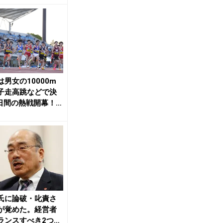
は男女の10000m
子走高跳などで決
4日間の熱戦開幕！／
|...
氏に論破・叱責さ
が覚めた。経営者
ランスすべき2つの