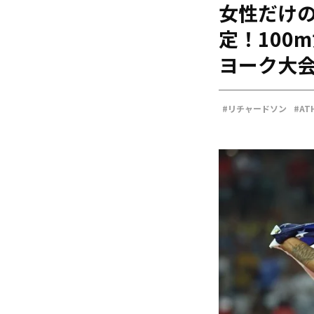
女性だけの
海外
五輪
定！100
好記録
ヨーク大会
大会結果
#リチャードソン
#AT