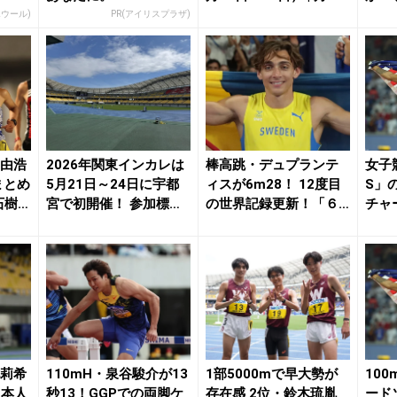
n...
背反
エウール)
PR(アイリスプラザ)
岡由浩
2026年関東インカレは
棒高跳・デュプランテ
女子
まとめ
5月21日～24日に宇都
ィスが6m28！ 12度目
S」
石樹
宮で初開催！ 参加標準
の世界記録更新！「６
チャ
記録も発表...
m30もそう遠...
日に第
池莉希
110mH・泉谷駿介が13
1部5000mで早大勢が
10
日本人
秒13！GGPでの両脚ケ
存在感 2位・鈴木琉胤
ード