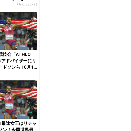
PR(ビズヒント)
競技会「ATHLO
のアドバイザーにリ
ードソンら 10月10
2回...
0m最速女王はリチャ
ソン！今季世界最