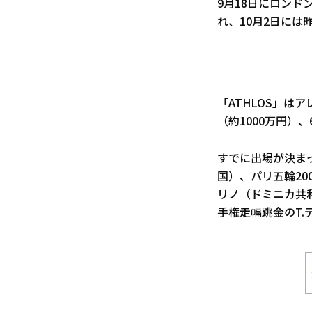
9月18日にロン
れ、10月2日に
「ATHLOS」は
（約1000万円）
すでに出場が決まっ
国）、パリ五輪20
リノ（ドミニカ共
手権走幅跳金のT