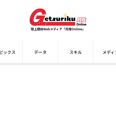
陸上競技Webメディア「月陸Online」
ピックス
データ
スキル
メディ
ズ
ランキング
トレーニング
インタビュー
ォ
最高記録
お役立ち情報
大会ギャラリ
コラム
世界大会
箱根駅伝
国内大会
写真記事
ム
駅伝データ
ント
選手名鑑
スケジュール
関連リンク