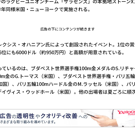
ドンのラグビーユニオンチーム「サラセンズ」の本拠地ストーン
は昨年同様米国・ニューヨークで実施される。
広告の下にコンテンツが続きます
アレクシス・オハニアン氏によって創設されたイベント。1位の賞金
、6位にも6000ドル（約950万円）と高額が用意されている。
ているのは、ブダペスト世界選手権100m金メダルのS.リチ
0m金のG.トーマス（米国）、ブダペスト世界選手権・パリ五輪4
和国）、パリ五輪100mハードル金のM.ラッセル（米国）、パ
.デイヴィス・ウッドホール（米国）。他の出場者は夏ごろに順