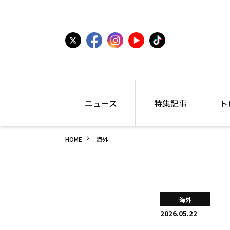
ニュース
特集記事
ト
国内
世界陸上
シュー
HOME
海外
駅伝
特集
インフ
箱根駅伝
学生長距離
編集部
大学
高校・中学
PR
高校
アラカルト
アイテ
海外
中学
プレゼ
2026.05.22
世界陸上
日本代表