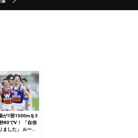
記事
築が1部1500mを3
秒80でV！ 「自信
りました」 ルーキ
...