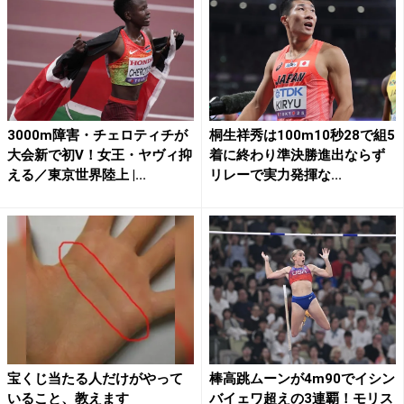
3000m障害・チェロティチが
桐生祥秀は100m10秒28で組5
大会新で初V！女王・ヤヴィ抑
着に終わり準決勝進出ならず
える／東京世界陸上 |...
リレーで実力発揮な...
宝くじ当たる人だけがやって
棒高跳ムーンが4m90でイシン
いること、教えます
バイェワ超えの3連覇！モリス