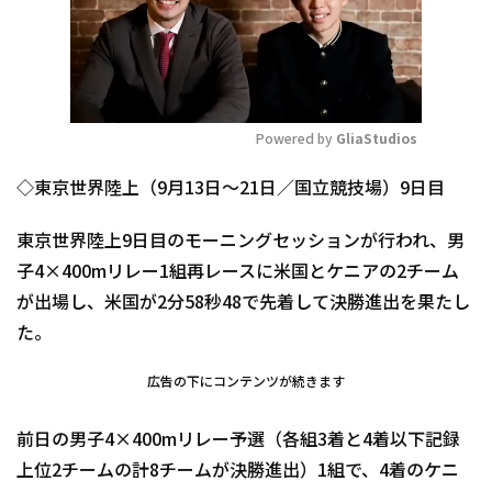
Powered by 
GliaStudios
Mute
◇東京世界陸上（9月13日～21日／国立競技場）9日目
東京世界陸上9日目のモーニングセッションが行われ、男
子4×400mリレー1組再レースに米国とケニアの2チーム
が出場し、米国が2分58秒48で先着して決勝進出を果たし
た。
広告の下にコンテンツが続きます
前日の男子4×400mリレー予選（各組3着と4着以下記録
上位2チームの計8チームが決勝進出）1組で、4着のケニ