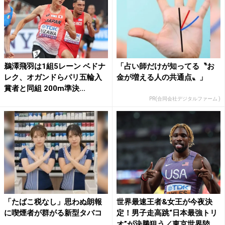
鵜澤飛羽は1組5レーン ベドナ
「占い師だけが知ってる〝お
レク、オガンドらパリ五輪入
金が増える人の共通点〟」
賞者と同組 200m準決...
PR(合同会社デジタルファーム )
「たばこ税なし」思わぬ朗報
世界最速王者&女王が今夜決
に喫煙者が群がる新型タバコ
定！男子走高跳“日本最強トリ
オ”が決勝狙う／東京世界陸...