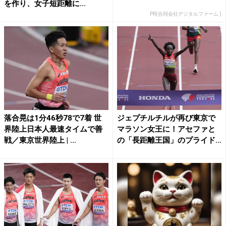
を作り、女子短距離に...
PR(合同会社デジタルファーム )
落合晃は1分46秒78で7着 世
ジェプチルチルが再び東京で
界陸上日本人最速タイムで善
マラソン女王に！アセファと
戦／東京世界陸上 | ...
の「長距離王国」のプライド
懸...