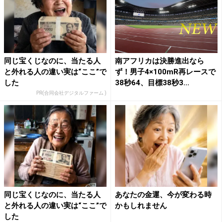
同じ宝くじなのに、当たる人
南アフリカは決勝進出なら
と外れる人の違い実は“ここ”で
ず！男子4×100mR再レースで
した
38秒64、目標38秒3...
PR(合同会社デジタルファーム )
同じ宝くじなのに、当たる人
あなたの金運、今が変わる時
と外れる人の違い実は“ここ”で
かもしれません
した