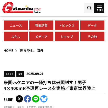
MENU
ニュース
特集記事
トピックス
データ
スキル
メディア
ショップ
その他
HOME
世界陸上、海外
2025.09.21
世界陸上
海外
米国vsケニアの一騎打ちは米国制す！男子
4×400mR予選再レースを実施／東京世界陸上
SHARE
#世界陸上
#米国
#ケニア
#東京世界陸上