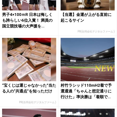
男子4×100ｍR 日本は悔しく
【当選】金運が上がる直前に
も誇らしい6位入賞！ 満員の
起こるサイン
国立競技場の大声援を...
PR(合同会社デジタルファーム )
“宝くじは運じゃなかった”当た
村竹ラシッド110mH2着で予
る人の“共通点”を知っただけ
選通過「ちゃんと想定通りに
行けた」準決勝は「着順で...
PR(合同会社デジタルファーム )