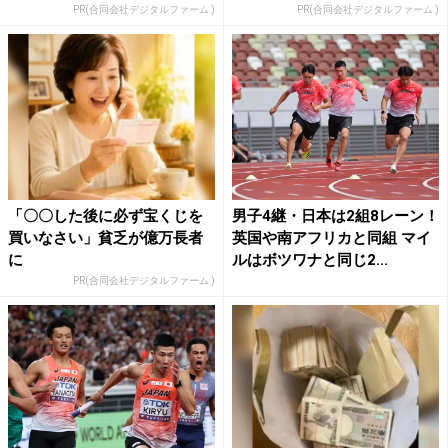
PR(合同会社デジタルファーム )
PR(合同会社デジタルファーム )
「〇〇した後に必ず宝くじを
男子4継・日本は2組8レーン！
買いなさい」貧乏が億万長者
英国や南アフリカと同組 マイ
に
ルはボツワナと同じ2...
PR(合同会社デジタルファーム )