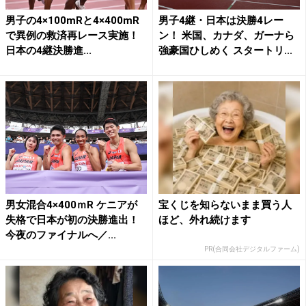
男子の4×100mRと4×400mR
男子4継・日本は決勝4レー
で異例の救済再レース実施！
ン！ 米国、カナダ、ガーナら
日本の4継決勝進...
強豪国ひしめく スタートリ...
男女混合4×400ｍR ケニアが
宝くじを知らないまま買う人
失格で日本が初の決勝進出！
ほど、外れ続けます
今夜のファイナルへ／...
PR(合同会社デジタルファーム)