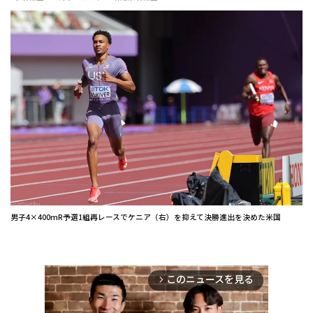
男子4×400mR予選1組再レースでケニア（右）を抑えて決勝進出を決めた米国
このニュースを見る
arrow_forward_ios