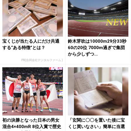
宝くじが当たる人にだけ共通
鈴木芽吹は10000m29分33秒
する“ある特徴”とは？
60の20位 7000m過ぎで集団
から少しずつ...
PR(合同会社デジタルファーム )
初の決勝となった日本の男女
「玄関に〇〇を置いた後に宝
混合4×400mR 8位入賞で歴史
くじ買いなさい」簡単に当選