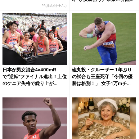
PR(株式会社HAL)
日本が男女混合4×400mR
砲丸投・クルーザー 1年ぶり
で“逆転”ファイナル進出！上位
の試合も王座死守「今回の優
のケニア失格で繰り上が...
勝は格別！」 女子1万mチ...