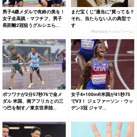
男子4継メダルで有終の美を！
まだ宝くじ“適当に”買ってる？
女子走高跳・マフチフ、男子
それ、当たらない人の典型で
長距離2冠狙うグルシエら...
す
PR(合同会社デジタルファーム )
ボツワナが2分57秒76で金メ
女子4×100mR米国が41秒75
ダル 米国、南アフリカとの三
でV3！ ジェファーソン・ウッ
つ巴を制す／東京世界陸...
デン3冠 ジャマ...