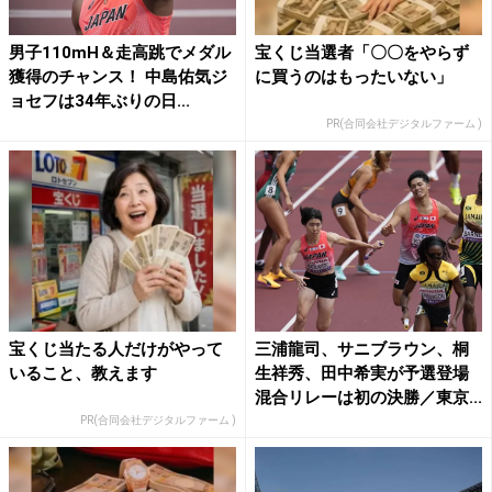
男子110mH＆走高跳でメダル
宝くじ当選者「〇〇をやらず
獲得のチャンス！ 中島佑気ジ
に買うのはもったいない」
ョセフは34年ぶりの日...
PR(合同会社デジタルファーム )
宝くじ当たる人だけがやって
三浦龍司、サニブラウン、桐
いること、教えます
生祥秀、田中希実が予選登場
混合リレーは初の決勝／東京...
PR(合同会社デジタルファーム )