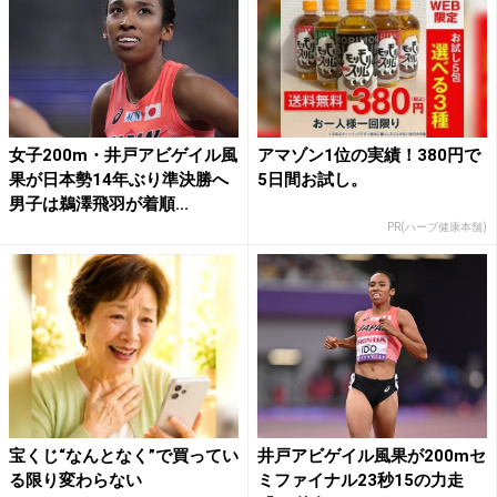
女子200m・井戸アビゲイル風
アマゾン1位の実績！380円で
果が日本勢14年ぶり準決勝へ
5日間お試し。
男子は鵜澤飛羽が着順...
PR(ハーブ健康本舗)
宝くじ“なんとなく”で買ってい
井戸アビゲイル風果が200mセ
る限り変わらない
ミファイナル23秒15の力走