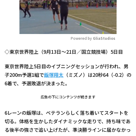
Powered by 
GliaStudios
Mute
◇東京世界陸上（9月13日～21日／国立競技場）5日目
東京世界陸上5日目のイブニングセッションが行われ、男
子200m予選1組で
飯塚翔太
（ミズノ）は20秒64（-0.2）の
6着で、予選敗退が決まった。
広告の下にコンテンツが続きます
6レーンの飯塚は、ベテランらしく落ち着いてスタートを
切る。体格を生かしたダイナミックな走りで、持ち味であ
る後半の強さで追い上げたが、準決勝ラインに届かなかっ