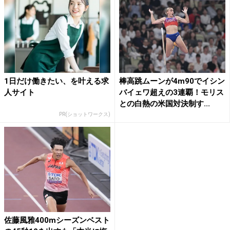
1日だけ働きたい、を叶える求
棒高跳ムーンが4m90でイシン
人サイト
バイェワ超えの3連覇！モリス
との白熱の米国対決制す...
PR(ショットワークス)
佐藤風雅400mシーズンベスト