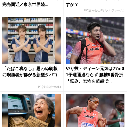
完売間近／東京世界陸...
すか？
PR(合同会社デジタルファーム )
「たばこ税なし」思わぬ朗報
やり投・ディーン元気は77m0
に喫煙者が群がる新型タバコ
1予選通過ならず 腰椎5番骨折
「悩み、恐怖を超越で...
PR(株式会社HAL)