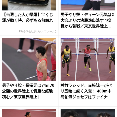
【当選した人が暴露】宝くじ
男子やり投・ディーン元気は2
運が動く時、必ずある前触れ
大会ぶりの決勝進出逃す 1投
目から苦戦／東京世界陸上...
PR(合同会社デジタルファーム )
男子やり投・長沼元は74m70
村竹ラシッド、赤松諒一がパ
念願の世界陸上で貴重な経験
リ五輪に続く入賞！ 400m中
積む／東京世界陸上 |...
島佑気ジョセフはファイナ...