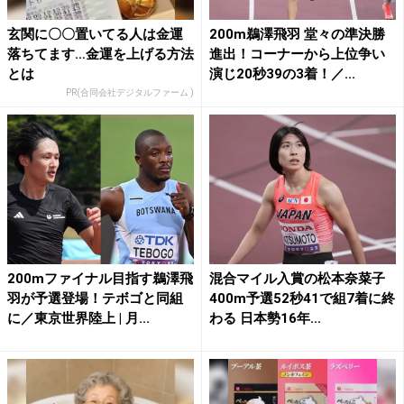
玄関に〇〇置いてる人は金運
200m鵜澤飛羽 堂々の準決勝
落ちてます…金運を上げる方法
進出！コーナーから上位争い
とは
演じ20秒39の3着！／...
PR(合同会社デジタルファーム )
200mファイナル目指す鵜澤飛
混合マイル入賞の松本奈菜子
羽が予選登場！テボゴと同組
400m予選52秒41で組7着に終
に／東京世界陸上 | 月...
わる 日本勢16年...