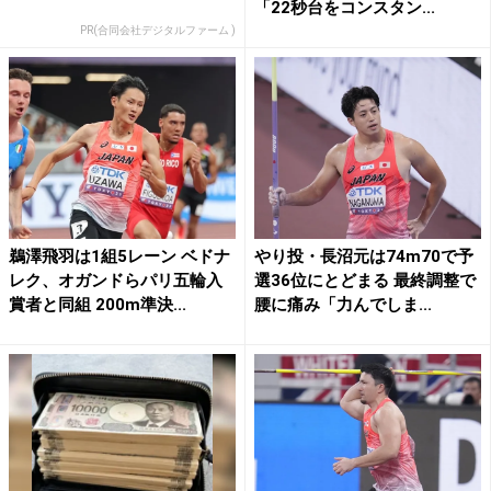
「22秒台をコンスタン...
PR(合同会社デジタルファーム )
鵜澤飛羽は1組5レーン ベドナ
やり投・長沼元は74m70で予
レク、オガンドらパリ五輪入
選36位にとどまる 最終調整で
賞者と同組 200m準決...
腰に痛み「力んでしま...