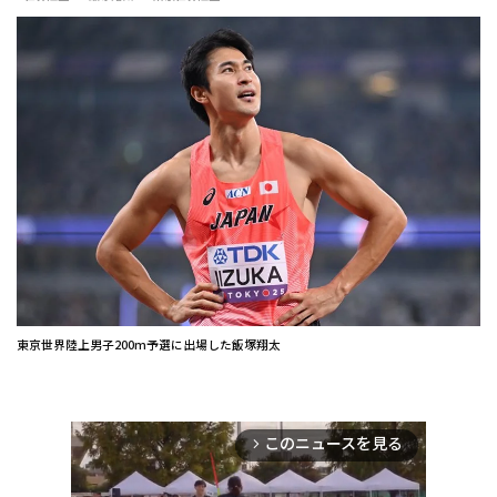
東京世界陸上男子200m予選に出場した飯塚翔太
このニュースを見る
arrow_forward_ios