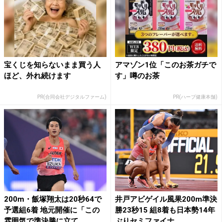
宝くじを知らないまま買う人
アマゾン1位「このお茶ガチで
ほど、外れ続けます
す」噂のお茶
PR(合同会社デジタルファーム)
PR(ハーブ健康本舗)
200m・飯塚翔太は20秒64で
井戸アビゲイル風果200m準決
予選組6着 地元開催に「この
勝23秒15 組8着も日本勢14年
雰囲気で準決勝に立て...
ぶりセミファイナ...