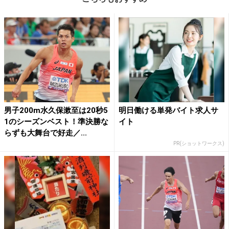
男子200m水久保漱至は20秒5
明日働ける単発バイト求人サ
1のシーズンベスト！準決勝な
イト
らずも大舞台で好走／...
PR(ショットワークス)