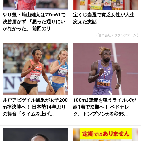
やり投・﨑山雄太は77m61で
宝くじ当選で貧乏女性が人生
決勝届かず 「思った通りにい
変えた実話
かなかった」 前回のリ...
PR(合同会社デジタルファーム )
井戸アビゲイル風果が女子200
100m2連覇を狙うライルズが
m準決勝へ！ 日本勢14年ぶり
組1着で決勝へ！ ベドナレ
の舞台「タイムを上げ...
ク、トンプソンが9秒85...