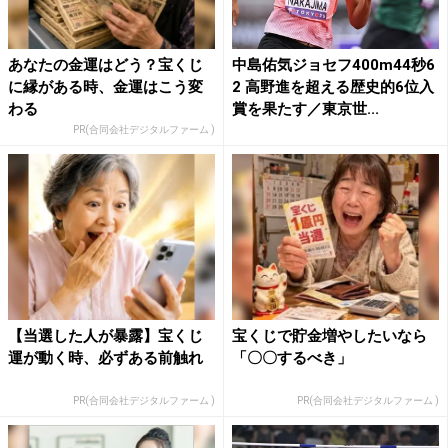
あなたの金運はどう？宝くじ
中島佑気ジョセフ400m44秒6
に縁がある時、金運はこう変
2 高野進を超える歴史的6位入
わる
賞を果たす／東京世...
PR(合同会社デジタルファーム )
【当選した人が暴露】宝くじ
宝くじで貯金増やしたいなら
運が動く時、必ずある前触れ
「〇〇するべき」
PR(合同会社デジタルファーム )
PR(合同会社デジタルファーム )