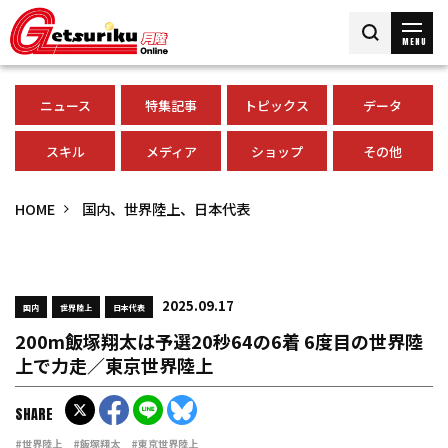
MENU
ニュース
特集記事
トピックス
データ
スキル
メディア
ショップ
その他
HOME
国内、世界陸上、日本代表
2025.09.17
国内
世界陸上
日本代表
200m飯塚翔太は予選20秒64の6着 6度目の世界陸
上で力走／東京世界陸上
SHARE
#世界陸上
#飯塚翔太
#東京世界陸上