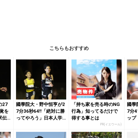
こちらもおすすめ
27
國學院大・野中恒亨が2
「持ち家を売る時のNG
國學
感覚を
7分36秒64!!「絶対に勝
行為」知ってるだけで
7分
駅伝
ってやろう」日本人学
得する事とは
ップ
生歴代6位...
斗、國
PR(イエウール)