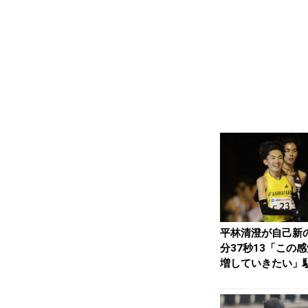
平林清澄が自己新の
分37秒13「この
増していきたい」
とマラソンへ充...