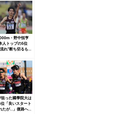
5000m・野中恒亨
本人トップの5位
い流れ”断ち切るも
ままで...
V狙った國學院大は
4位「良いスタート
れたが…」復路へ望