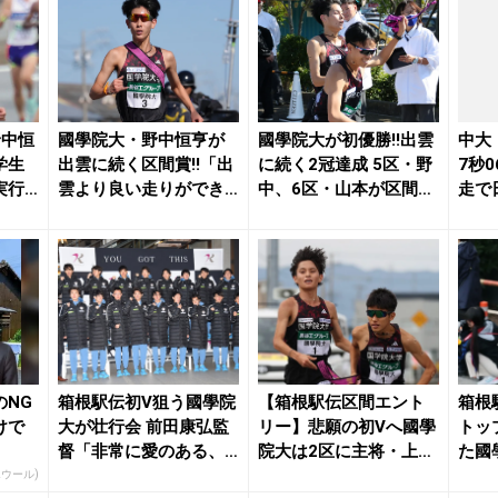
野中恒
國學院大・野中恒亨が
國學院大が初優勝!!出雲
中大
学生
出雲に続く区間賞!!「出
に続く2冠達成 5区・野
7秒0
実行
雲より良い走りができ
中、6区・山本が区間
走で
..
た」青学大を猛追...
賞、アンカー...
位！箱
のNG
箱根駅伝初V狙う國學院
【箱根駅伝区間エント
箱根駅
けで
大が壮行会 前田康弘監
リー】悲願の初Vへ國學
トッ
督「非常に愛のある、
院大は2区に主将・上原
た國
信頼感のあるチー...
琉翔！ ルーキー...
山以外
エウール)