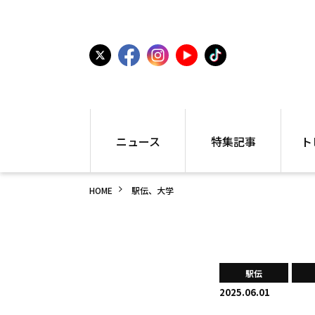
ニュース
特集記事
ト
国内
世界陸上
シュー
HOME
駅伝、大学
駅伝
特集
インフ
箱根駅伝
学生長距離
編集部
大学
高校・中学
PR
高校
アラカルト
アイテ
駅伝
中学
プレゼ
2025.06.01
世界陸上
日本代表