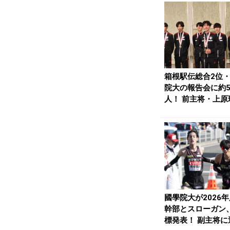
箱根駅伝総合2位
院大の報告会に約5
人！ 前主将・上原
「新しい一歩を...
國學院大が2026
幹部とスローガン
標発表！ 副主将に