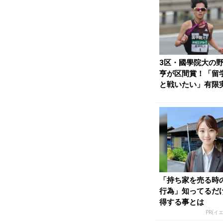
3区・國學院大の
亨が区間賞！「留
と戦いたい」有限
で5人抜きの快走／.
「持ち家を売る時
行為」知ってるだ
得する事とは
PR(イ