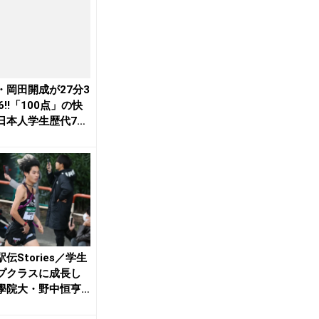
・岡田開成が27分3
6!!「100点」の快
日本人学生歴代7
根...
伝Stories／学生
プクラスに成長し
學院大・野中恒亨
の区...