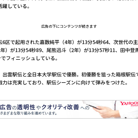
活躍している。
広告の下にコンテンツが続きます
6区で起用された嘉数純平（4年）が13分54秒64、次世代の
年）が13分54秒89、尾熊迅斗（2年）が13分57秒11、田中
台でフィニッシュしている。
、出雲駅伝と全日本大学駅伝で優勝。初優勝を狙った箱根駅伝
戦力は充実しており、駅伝シーズンに向けて弾みをつけた。