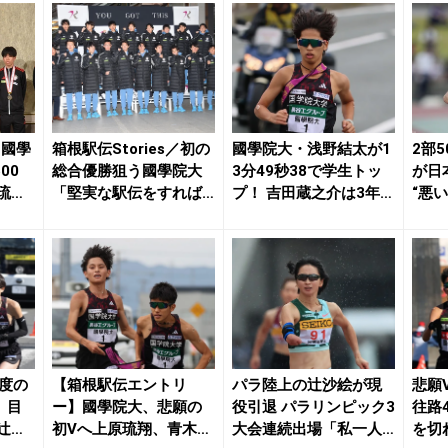
・國學
箱根駅伝Stories／初の
國學院大・浅野結太が1
2部
00
総合優勝狙う國學院大
3分49秒38で学生トッ
が日
琉翔
「堅実な駅伝をすれば
プ！ 吉田蔵之介は3年ぶ
“悪
勝機を見い...
り大幅自己...
「この
年度の
【箱根駅伝エントリ
パラ陸上の辻沙絵が現
悲願
、目
ー】國學院大、悲願の
役引退 パラリンピック3
往路
辻原
初Vへ上原琉翔、青木瑠
大会連続出場「私一人
を切