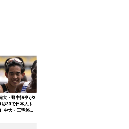
院大・野中恒亨が2
41秒33で日本人ト
！ 中大・三宅悠
學院大・...