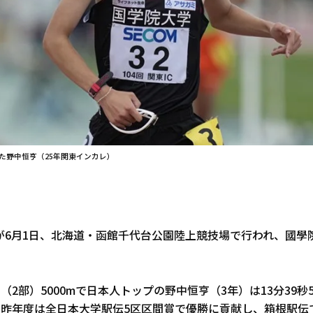
した野中恒亨（25年関東インカレ）
が6月1日、北海道・函館千代台公園陸上競技場で行われ、國學
（2部）5000mで日本人トップの野中恒亨（3年）は13分39秒5
。昨年度は全日本大学駅伝5区区間賞で優勝に貢献し、箱根駅伝