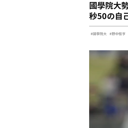
國學院大勢
海外
五輪
秒50の自
好記録
大会結果
#國學院大
#野中恒亨