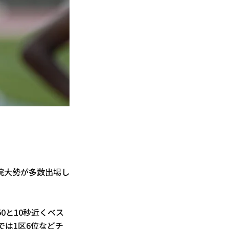
院大勢が多数出場し
0と10秒近くベス
では1区6位などチ