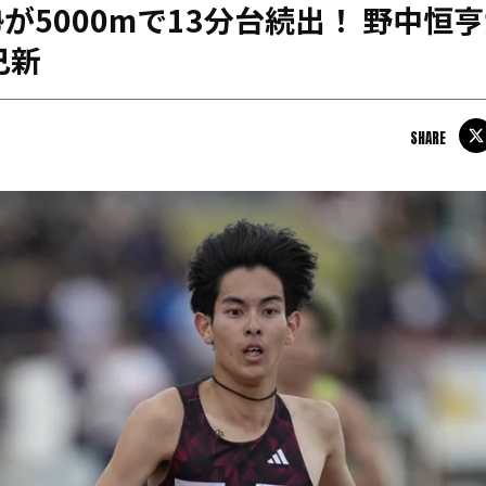
が5000mで13分台続出！ 野中恒亨
日本学連加盟大学
己新
SHARE