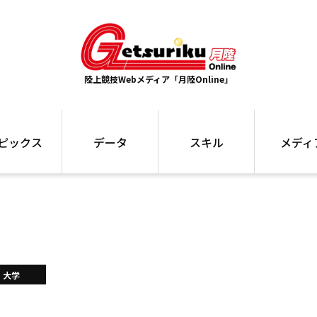
陸上競技Webメディア「月陸Online」
ピックス
データ
スキル
メディ
ズ
ランキング
トレーニング
インタビュー
ォ
最高記録
お役立ち情報
大会ギャラリ
コラム
世界大会
箱根駅伝
国内大会
写真記事
ム
駅伝データ
大学
ント
選手名鑑
スケジュール
関連リンク