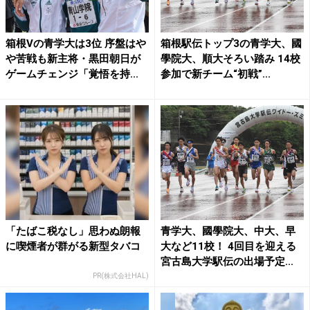
箱根Vの青学大は3位 序盤はや
箱根駅伝トップ3の青学大、國
や苦戦も新主将・黒田朝日が
學院大、順大そろい踏み 14校
ゲームチェンジ「覚悟を持...
参加で新チーム“初戦”...
「たばこ税なし」思わぬ朗報
青学大、國學院大、中大、早
に喫煙者が群がる新型タバコ
大など11校！ 4回目を迎える
宮古島大学駅伝の出場予定...
PR(株式会社HAL)