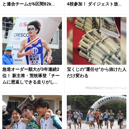
と連合チームが6区間82k...
4校参加！ ダイジェスト放...
急造オーダー順大が3年連続2
宝くじの“運任せ”から抜けた人
位！ 新主将・荒牧琢登「チー
だけ変わる
ムに恩返しできる走りがし...
PR(合同会社デジタルファーム )