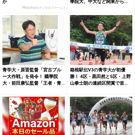
か
學院大、中大など関東から...
PR(合同会社デジタルファーム )
青学大・原晋監督「宮古ブル
箱根駅伝V3の青学大が初優
ー大作戦」を発令！ 國學院
勝！ 4区・黒田然と5区・上野
大・前田康弘監督「王者・青
山拳士朗の連続区間賞で首...
学...