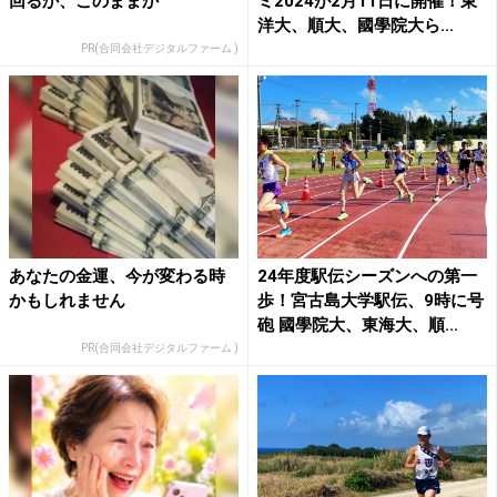
回るか、このままか
ミ2024が2月11日に開催！東
洋大、順大、國學院大ら...
PR(合同会社デジタルファーム )
あなたの金運、今が変わる時
24年度駅伝シーズンへの第一
かもしれません
歩！宮古島大学駅伝、9時に号
砲 國學院大、東海大、順...
PR(合同会社デジタルファーム )