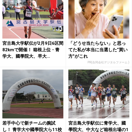
宮古島大学駅伝が2月9日6区間
「どうせ当たらない」と思っ
82kmで開催！ 箱根上位・青
てた私が本当に当選した“買い
学大、國學院大、早大...
方”がこれ
PR(合同会社デジタルファーム )
若手中心で新チームの腕試
宮古島大学駅伝に青学大、國
し！ 青学大や國學院大ら11校
學院大、中大など箱根出場の1