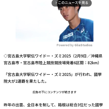
このニュースを見る
arrow_forward_ios
Powered by 
GliaStudios
Mute
◇宮古島大学駅伝ワイドー・ズミ2025（2月9日／沖縄県
宮古島市・宮古島市陸上競技競技場発着6区間：82km）
「宮古島大学駅伝ワイドー・ズミ2025」が行われ、國學
院大が2連覇を果たした。
広告の下にコンテンツが続きます
昨年の出雲、全日本を制して、箱根は総合3位だった國學