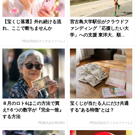
【宝くじ落選】外れ続ける流
宮古島大学駅伝がクラウドフ
れ、ここで断ちませんか
ァンディング「応援したい大
学」への支援 東洋大、順
大、...
PR(合同会社デジタルファーム )
８月のロト6はこの方法で買
宝くじが当たる人にだけ共通
え!!６つの数字が『完全一致』
する“ある特徴”とは？
する方法
PR(株式会社MURA)
PR(合同会社デジタルファーム )