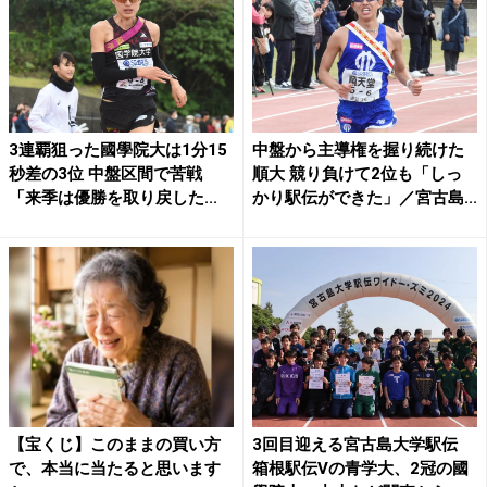
3連覇狙った國學院大は1分15
中盤から主導権を握り続けた
秒差の3位 中盤区間で苦戦
順大 競り負けて2位も「しっ
「来季は優勝を取り戻した...
かり駅伝ができた」／宮古島...
【宝くじ】このままの買い方
3回目迎える宮古島大学駅伝
で、本当に当たると思います
箱根駅伝Vの青学大、2冠の國