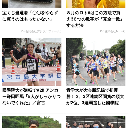
宝くじ当選者「〇〇をやらず
８月のロト6はこの方法で買
に買うのはもったいない」
え!!６つの数字が『完全一致』
する方法
PR(合同会社デジタルファーム )
PR(株式会社MURA)
國學院大が逆転でV2!! アンカ
青学大が大会新記録で初優
ー鎌田匠馬「5人がしっかりつ
勝！ 2、3区連続区間賞の順大
ないでくれた」／宮古...
が2位、3連覇逃した國學院...