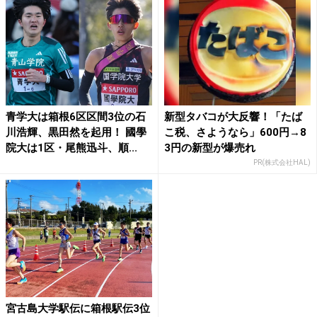
青学大は箱根6区区間3位の石
新型タバコが大反響！「たば
川浩輝、黒田然を起用！ 國學
こ税、さようなら」600円→8
院大は1区・尾熊迅斗、順...
3円の新型が爆売れ
PR(株式会社HAL)
宮古島大学駅伝に箱根駅伝3位