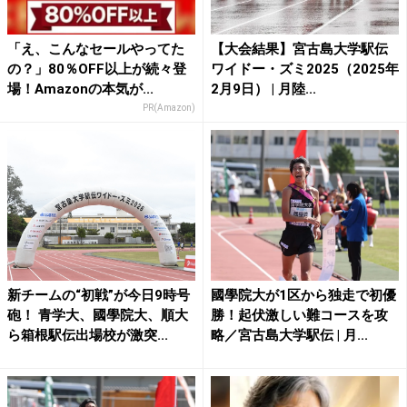
「え、こんなセールやってた
【大会結果】宮古島大学駅伝
の？」80％OFF以上が続々登
ワイドー・ズミ2025（2025年
場！Amazonの本気が...
2月9日） | 月陸...
PR(Amazon)
新チームの“初戦”が今日9時号
國學院大が1区から独走で初優
砲！ 青学大、國學院大、順大
勝！起伏激しい難コースを攻
ら箱根駅伝出場校が激突...
略／宮古島大学駅伝 | 月...