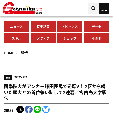
MENU
ニュース
特集記事
トピックス
データ
スキル
メディア
ショップ
その他
HOME
駅伝
2025.02.09
駅伝
國學院大がアンカー鎌田匠馬で逆転V！ 2区から続
いた順大との首位争い制して2連覇／宮古島大学駅
伝
SHARE