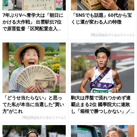
7年ぶりVへ青学大は「朝日に
「SNSでも話題」60代から宝
かける大作戦」 出雲駅伝7位
くじ運が変わる人の特徴
で原晋監督「区間配置念入...
PR(合同会社デジタルファーム )
「どうせ当たらない」と思っ
駒大は序盤で流れつかめず連
てた私が本当に当選した“買い
覇止まる2位 國學院大に連敗
方”がこれ
し「箱根で勝つしかない」／...
PR(合同会社デジタルファーム )