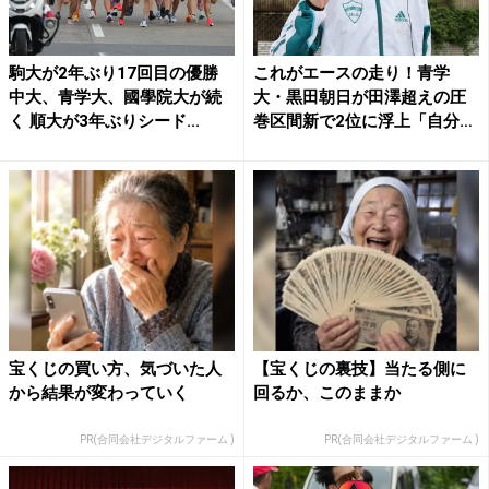
駒大が2年ぶり17回目の優勝
これがエースの走り！青学
中大、青学大、國學院大が続
大・黒田朝日が田澤超えの圧
く 順大が3年ぶりシード...
巻区間新で2位に浮上「自分の
走...
宝くじの買い方、気づいた人
【宝くじの裏技】当たる側に
から結果が変わっていく
回るか、このままか
PR(合同会社デジタルファーム )
PR(合同会社デジタルファーム )