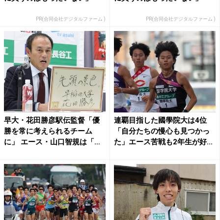
PR(合同会社デジタルファーム )
PR(合同会社デジタルファーム )
早大・花田勝彦駅伝監督「優
連覇目指した國學院大は4位
勝を常に考えられるチーム
「自分たちの慢心も見つかっ
に」 エース・山口智規は「調
た」エース苦戦も2年生が好...
子...