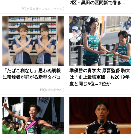
7区・黒田の区間新で巻き...
PR(合同会社デジタルファーム )
「たばこ税なし」思わぬ朗報
準優勝の青学大 原晋監督 駒大
に喫煙者が群がる新型タバコ
は「史上最強軍団」も2019年
度と同じ5位→2位か...
PR(株式会社HAL)