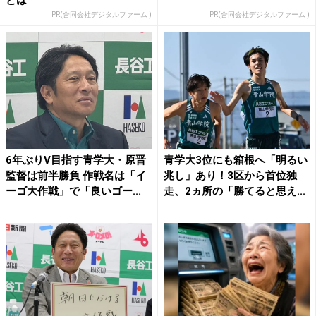
とは
PR(合同会社デジタルファーム )
PR(合同会社デジタルファーム )
6年ぶりV目指す青学大・原晋
青学大3位にも箱根へ「明るい
監督は前半勝負 作戦名は「イ
兆し」あり！3区から首位独
ーゴ大作戦」で「良いゴー...
走、2ヵ所の「勝てると思え...