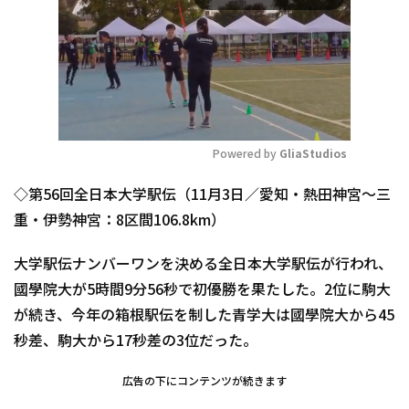
Powered by 
GliaStudios
Mute
◇第56回全日本大学駅伝（11月3日／愛知・熱田神宮～三
重・伊勢神宮：8区間106.8km）
大学駅伝ナンバーワンを決める全日本大学駅伝が行われ、
國學院大が5時間9分56秒で初優勝を果たした。2位に駒大
が続き、今年の箱根駅伝を制した青学大は國學院大から45
秒差、駒大から17秒差の3位だった。
広告の下にコンテンツが続きます