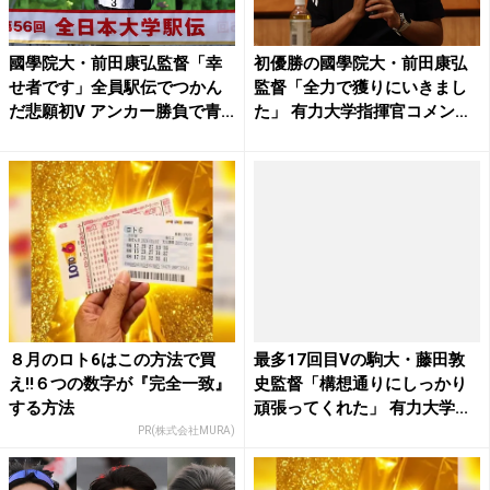
國學院大・前田康弘監督「幸
初優勝の國學院大・前田康弘
せ者です」全員駅伝でつかん
監督「全力で獲りにいきまし
だ悲願初V アンカー勝負で青...
た」 有力大学指揮官コメン
ト...
８月のロト6はこの方法で買
最多17回目Vの駒大・藤田敦
え!!６つの数字が『完全一致』
史監督「構想通りにしっかり
する方法
頑張ってくれた」 有力大学...
PR(株式会社MURA)