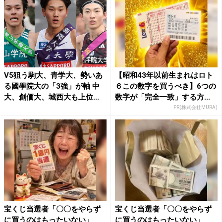
V5狙う駒大、青学大、勢いあ
【昭和43年以前生まれはロト
る國學院大の「3強」が軸 中
６この数字を買うべき】6つの
大、創価大、城西大も上位...
数字が「完全一致」する方...
PR(株式会社MURA)
宝くじ当選者「〇〇をやらず
宝くじ当選者「〇〇をやらず
に買うのはもったいない」
に買うのはもったいない」