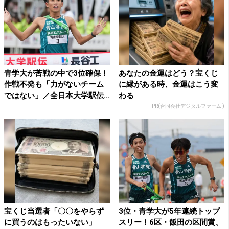
青学大が苦戦の中で3位確保！
あなたの金運はどう？宝くじ
作戦不発も「力がないチーム
に縁がある時、金運はこう変
ではない」／全日本大学駅伝...
わる
PR(合同会社デジタルファーム )
宝くじ当選者「〇〇をやらず
3位・青学大が5年連続トップ
に買うのはもったいない」
スリー！6区・飯田の区間賞、