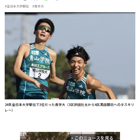
#全日本大学駅伝
#青学大
24年全日本大学駅伝で3位だった青学大（3区折田壮太から4区黒田朝日へのタスキリ
レー）
このニュースを見る
arrow_forward_ios