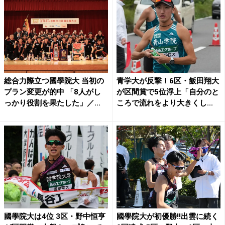
総合力際立つ國學院大 当初の
青学大が反撃！6区・飯田翔大
プラン変更が的中 「8人がし
が区間賞で5位浮上「自分のと
っかり役割を果たした」／...
ころで流れをより大きくし...
國學院大は4位 3区・野中恒亨
國學院大が初優勝!!出雲に続く