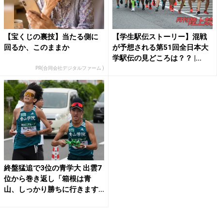
【宝くじの裏技】当たる側に
【学生駅伝ストーリー】混戦
回るか、このままか
が予想される第51回全日本大
学駅伝の見どころは？？ |...
PR(合同会社デジタルファーム )
終盤猛追で3位の青学大 出雲7
位から巻き返し「箱根は青
山、しっかり勝ちに行きます...