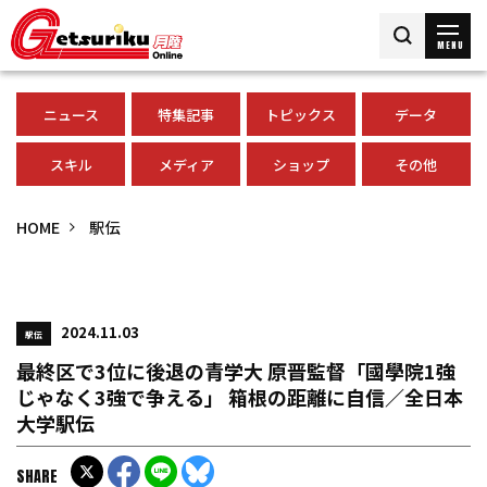
MENU
ニュース
特集記事
トピックス
データ
スキル
メディア
ショップ
その他
HOME
駅伝
2024.11.03
駅伝
最終区で3位に後退の青学大 原晋監督「國學院1強
じゃなく3強で争える」 箱根の距離に自信／全日本
大学駅伝
SHARE