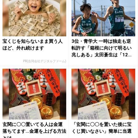
宝くじを知らないまま買う人
3位・青学大 一時は独走も逆
ほど、外れ続けます
転許す「箱根に向けて明るい
兆しある」太田蒼生は「12...
PR(合同会社デジタルファーム)
玄関に〇〇置いてる人は金運
「玄関に〇〇を置いた後に宝
落ちてます…金運を上げる方法
くじ買いなさい」簡単に当選