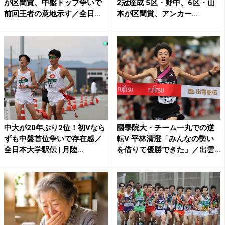
が区間賞、中盤トップ争いで
2冠達成 5区・野中、6区・山
前回王者の意地示す／全日...
本が区間賞、アンカー...
中大が20年ぶり2位！初Vなら
國學院大・チーム一丸での逆
ずも中盤首位争いで存在感／
転V 平林清澄「みんなの勢い
全日本大学駅伝 | 月陸...
を借りて優勝できた」／出雲...