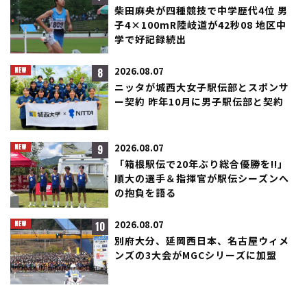
柴田麻央が四種競技で中学歴代4位 男
子4×100mR陸岐道が42秒08 地区中
学で好記録続出
8
2026.08.07
ニッタが城西大女子駅伝部とスポンサ
ー契約 昨年10月に男子駅伝部と契約
9
2026.08.07
「箱根駅伝で20年ぶり総合優勝を!!」
順大の選手＆指揮官が駅伝シーズンへ
の抱負を語る
10
2026.08.07
別府大分、延岡西日本、名古屋ウィメ
ンズの3大会がMGCシリーズに加盟