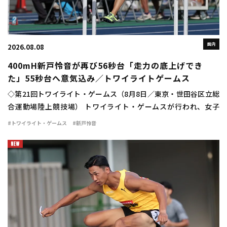
国内
2026.08.08
400mH新戸怜音が再び56秒台「走力の底上げでき
た」55秒台へ意気込み／トワイライトゲームス
◇第21回トワイライト・ゲームス（8月8日／東京・世田谷区立総
合運動場陸上競技場） トワイライト・ゲームスが行われ、女子
400mハードルは新戸怜音（VIDA）が56秒75の自己新で優勝し
#トワイライト・ゲームス
#新戸怜音
た。 広告の下にコンテンツが続きま […]