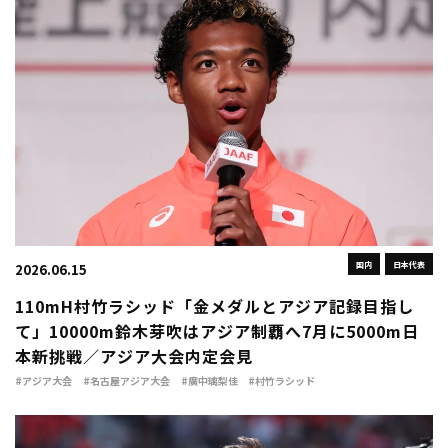
国内
日本代表
2026.06.15
110mH村竹ラシッド「金メダルとアジア記録目指し
て」10000m鈴木芽吹はアジア制覇へ7月に5000m日
本新挑戦／アジア大会内定会見
#アジア大会
#名古屋アジア大会
#廣中璃梨佳
#村竹ラシッド