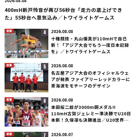
2026.08.08
400mH新戸怜音が再び56秒台「走力の底上げでき
た」55秒台へ意気込み／トワイライトゲームス
4
2026.08.08
十種競技・丸山優真が110mHで自己
新！「アジア大会でもう一度日本記録
を」／トワイライトゲームス
5
2026.08.08
名古屋アジア大会のオフィシャルウェ
アが発表 ファイアリーレッドカラーに
青海波をモチーフのデザイン
6
2026.08.08
本田桜二郎が3000m銅メダル!!
110mH古賀ジェレミー準決勝でU20日
本新！久保凛も決勝進出／U20世界選
手権
7
2026.08.07