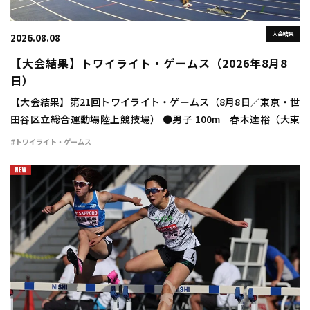
大会結果
2026.08.08
【大会結果】トワイライト・ゲームス（2026年8月8
日）
【大会結果】第21回トワイライト・ゲームス（8月8日／東京・世
田谷区立総合運動場陸上競技場） ●男子 100m 春木達裕（大東
大） 10秒24（＋1.8） 400m 豊田兼（トヨタ自動車） 46秒
#トワイライト・ゲームス
48 800m 宮下颯 […]