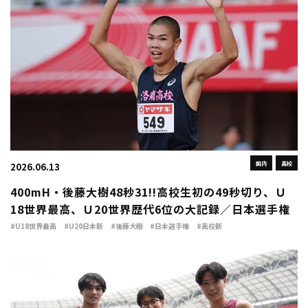
国内
高校
2026.06.13
400mH・後藤大樹48秒31!!高校生初の49秒切り、Ｕ
18世界最高、Ｕ20世界歴代6位の大記録／日本選手権
#U18世界最高
#U20日本新
#後藤大樹
#日本選手権
#高校新