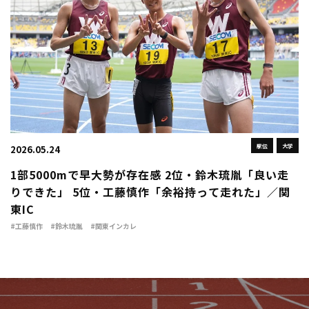
駅伝
大学
2026.05.24
1部5000mで早大勢が存在感 2位・鈴木琉胤「良い走
りできた」 5位・工藤慎作「余裕持って走れた」／関
東IC
#工藤慎作
#鈴木琉胤
#関東インカレ