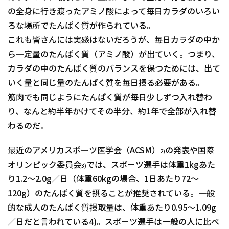
の全身に行き渡ったアミノ酸によって毎日カラダのいろい
ろな場所でたんぱく質が作られている。
これも皆さんには実感はないだろうが、毎日カラダの中か
ら一定量のたんぱく質（アミノ酸）が出ていく。つまり、
カラダの中のたんぱく質のバランスを保つためには、出て
いく量と同じ量のたんぱく質を毎日摂る必要がある。
筋肉でも同じようにたんぱく質が毎日少しずつ入れ替わ
り、なんと約半年かけてその半分、約1年で全部が入れ替
わるのだ。
最近のアメリカスポーツ医学会（ACSM）
の発表や国際
2)
オリンピック委員会
では、スポーツ選手は体重1kgあた
3)
り1.2～2.0g／日（体重60kgの場合、1日あたり72～
120g）のたんぱく質を摂ることが推奨されている。一般
的な成人のたんぱく質摂取量は、体重あたり0.95～1.09g
／日だと言われている4)。スポーツ選手は一般の人に比べ