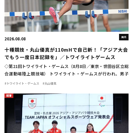
国内
2026.08.08
十種競技・丸山優真が110mHで自己新！「アジア大会
でもう一度日本記録を」／トワイライトゲームス
◇第21回トワイライト・ゲームス（8月8日／東京・世田谷区立総
合運動場陸上競技場） トワイライト・ゲームスが行われ、男子
110mハードルに十種競技日本記録保持者の丸山優真（住友電工）
#トワイライト・ゲームス
#丸山優真
が出場。13秒84（＋1.4）の自己新 […]