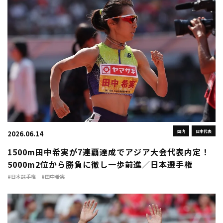
国内
日本代表
2026.06.14
1500m田中希実が7連覇達成でアジア大会代表内定！
5000m2位から勝負に徹し一歩前進／日本選手権
#日本選手権
#田中希実