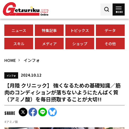
MENU
ニュース
特集記事
トピックス
データ
スキル
メディア
ショップ
その他
HOME
インフォ
2024.10.12
インフォ
【月陸 クリニック】 強くなるための基礎知識／筋
肉のコンディションが落ちないようにたんぱく質
（アミノ酸）を毎日摂取することが大切!!
SHARE
#アミノ酸