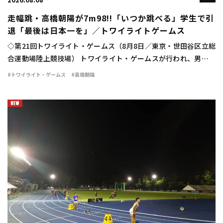
2026.08.08
走幅跳・高橋朝陽が7m98!!「いつか跳べる」学生で引
退「最後は日本一を」／トワイライトゲームス
◇第21回トワイライト・ゲームス（8月8日／東京・世田谷区立総
合運動場陸上競技場） トワイライト・ゲームスが行われ、男子走
幅跳は高橋朝陽（東海大）が7m98（＋0.3）の大ジャンプを見せ
#トワイライト・ゲームス
#高橋朝陽
て優勝した。 広告の下にコンテンツ […]