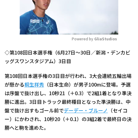
Powered by 
GliaStudios
Mute
◇第108回日本選手権（6月27日～30日／新潟・デンカビ
ッグスワンスタジアム）3日目
第108回日本選手権の3日目が行われ、3大会連続五輪出場
が懸かる
桐生祥秀
（日本生命）が男子100mに登場。予選
は序盤で抜け出し、10秒21（＋0.3）で2組1着となり準決
勝に進出。3日目トラック最終種目となった準決勝は、中
盤で抜け出すもゴール前で
デーデー・ブルーノ
（セイコ
ー）にかわされ、10秒20（＋0.1）の3組2着で最終日の決
勝へと駒を進めた。