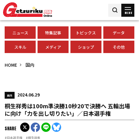
MENU
ニュース
特集記事
トピックス
データ
スキル
メディア
ショップ
その他
HOME
国内
2024.06.29
国内
桐生祥秀は100m準決勝10秒20で決勝へ 五輪出場
に向け「力を出し切りたい」／日本選手権
SHARE
#日本選手権
#桐生祥秀