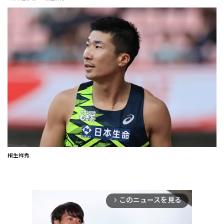
桐生祥秀
このニュースを見る
arrow_forward_ios