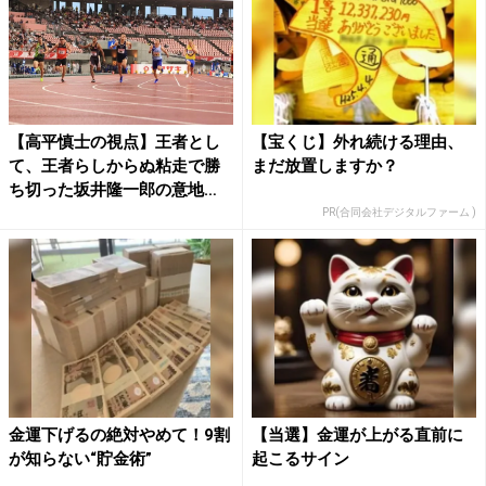
【高平慎士の視点】王者とし
【宝くじ】外れ続ける理由、
て、王者らしからぬ粘走で勝
まだ放置しますか？
ち切った坂井隆一郎の意地
安...
PR(合同会社デジタルファーム )
金運下げるの絶対やめて！9割
【当選】金運が上がる直前に
が知らない“貯金術”
起こるサイン