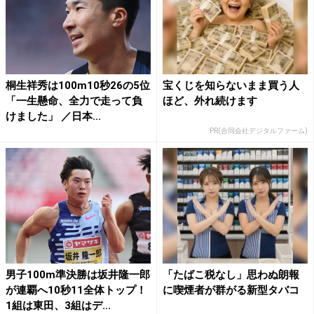
桐生祥秀は100m10秒26の5位
宝くじを知らないまま買う人
「一生懸命、全力で走って負
ほど、外れ続けます
けました」 ／日本...
PR(合同会社デジタルファーム)
男子100m準決勝は坂井隆一郎
「たばこ税なし」思わぬ朗報
が連覇へ10秒11全体トップ！
に喫煙者が群がる新型タバコ
1組は東田、3組はデ...