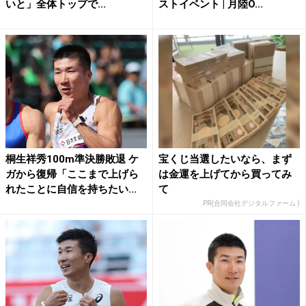
いと」全体トップで...
ストイベント | 月陸O...
桐生祥秀100m準決勝敗退 ケ
宝くじ当選したいなら、まず
ガから復帰「ここまで上げら
は金運を上げてから買ってみ
れたことに自信を持ちたい...
て
PR(合同会社デジタルファーム )