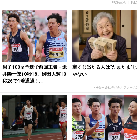
PR(株式会社HAL)
男子100m予選で前回王者・坂
宝くじ当たる人は“たまたま”じ
井隆一郎10秒18、栁田大輝10
ゃない
秒26で1着通過！...
PR(合同会社デジタルファーム)