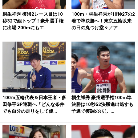
桐生祥秀 復帰2レース目は10
100m・桐生祥秀が10秒27の2
秒32で組トップ！豪州選手権
着で準決勝へ！東京五輪以来
に出場 200mにもエ...
の日の丸つけ堂々／ア...
100ｍ五輪代表＆日本王者・多
桐生祥秀 豪州選手権100m準
田修平GP連戦へ「どんな条件
決勝は10秒52決勝進出逃すも
でも自分の走りをして優...
予選で復調の兆し |...