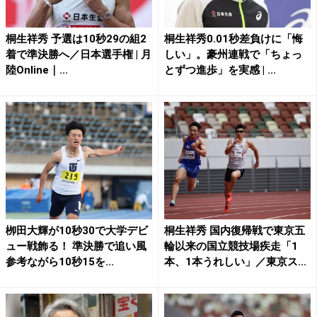
桐生祥秀 予選は10秒29の組2
桐生祥秀0.01秒差負けに「悔
着で準決勝へ／日本選手権 | 月
しい」。豪州連戦で「ちょっ
陸Online｜...
とずつ進歩」を実感 | ...
栁田大輝が10秒30で大学デビ
桐生祥秀 国内復帰戦で東京五
ュー戦飾る！ 準決勝で追い風
輪以来の国立競技場疾走「1
参考ながら10秒15を...
本、1本うれしい」／東京ス...