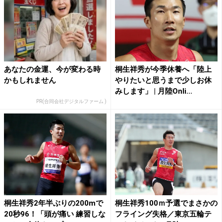
あなたの金運、今が変わる時
桐生祥秀が今季休養へ「陸上
かもしれません
やりたいと思うまで少しお休
みします」 | 月陸Onli...
PR(合同会社デジタルファーム )
桐生祥秀2年半ぶりの200mで
桐生祥秀100ｍ予選でまさかの
20秒96！「頭が痛い 練習しな
フライング失格／東京五輪テ