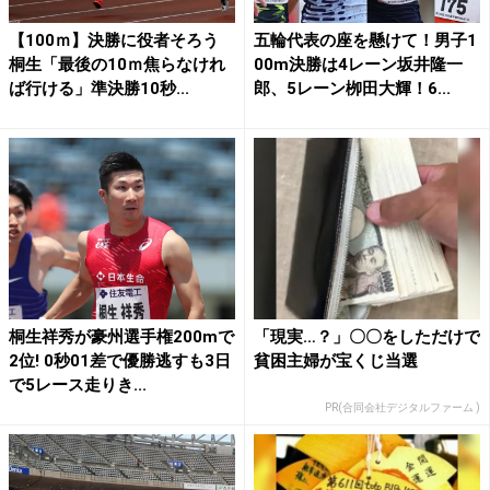
【100ｍ】決勝に役者そろう
五輪代表の座を懸けて！男子1
桐生「最後の10ｍ焦らなけれ
00m決勝は4レーン坂井隆一
ば行ける」準決勝10秒...
郎、5レーン栁田大輝！6...
桐生祥秀が豪州選手権200mで
「現実…？」〇〇をしただけで
2位! 0秒01差で優勝逃すも3日
貧困主婦が宝くじ当選
で5レース走りき...
PR(合同会社デジタルファーム )