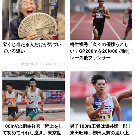
宝くじ当たる人だけが気づい
桐生祥秀「久々の優勝うれし
ている違い
い」GP200mを20秒88で制す
レース後ファンサー...
PR(合同会社デジタルファーム )
100mVの桐生祥秀「陸上をし
男子100m王者は坂井隆一郎！
て初めてうれし泣き」東京世
東田旺洋、栁田大輝の追い上