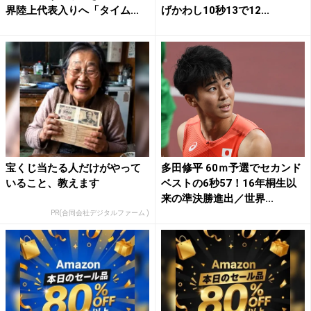
界陸上代表入りへ「タイム...
げかわし10秒13で12...
宝くじ当たる人だけがやって
多田修平 60ｍ予選でセカンド
いること、教えます
ベストの6秒57！16年桐生以
来の準決勝進出／世界...
PR(合同会社デジタルファーム )