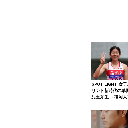
SPOT LIGHT 女
リント新時代の幕
兒玉芽生 （福岡大）
月...