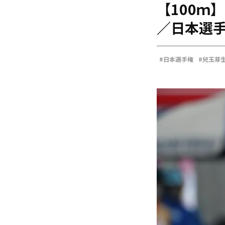
【100ｍ
海外
五輪
／日本選
好記録
大会結果
#日本選手権
#兒玉芽