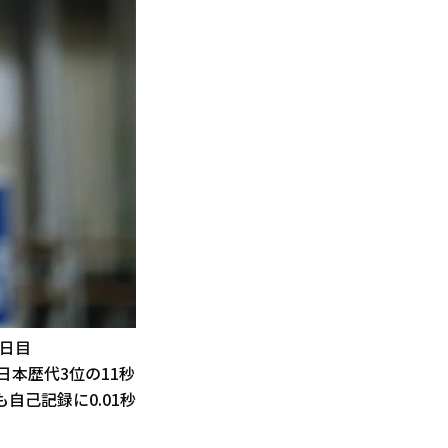
2日目
日本歴代3位の11秒
自己記録に0.01秒