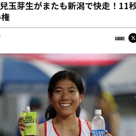
】兒玉芽生がまたも新潟で快走！11秒
日本学連加盟大学
手権
生
SHARE