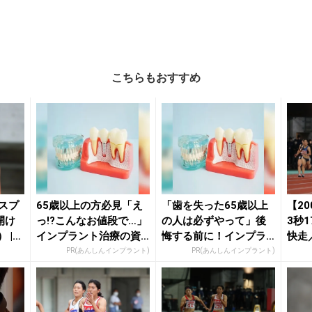
こちらもおすすめ
子スプ
65歳以上の方必見「え
「歯を失った65歳以上
【2
開け
っ!?こんなお値段で…」
の人は必ずやって」後
3秒
 |
インプラント治療の資
悔する前に！インプラ
快走
料請求はこちら...
ントという選択肢。
Onl...
PR(あんしんインプラント)
PR(あんしんインプラント)