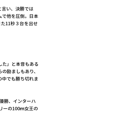
と言い、決勝では
ムで他を圧倒。日本
た11秒３台を出せ
した」と本音もある
らの励ましもあり、
の中でも勝ち切れま
ｍ優勝、インターハ
ーの100ｍ女王の