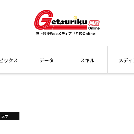
陸上競技Webメディア「月陸Online」
ピックス
データ
スキル
メディ
ズ
ランキング
トレーニング
インタビュー
ォ
最高記録
お役立ち情報
大会ギャラリ
コラム
世界大会
箱根駅伝
国内大会
写真記事
ム
駅伝データ
大学
ント
選手名鑑
スケジュール
関連リンク