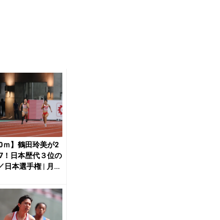
00ｍ】鶴田玲美が2
17！日本歴代３位の
／日本選手権 | 月陸