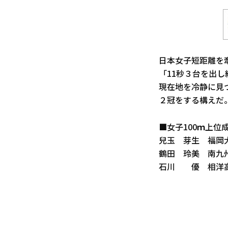
日本女子短距離を
「11秒３台を出
現在地を冷静に見
２冠をする構えだ
■女子100ｍ上位成
兒玉 芽生 福岡大
鶴田 玲美 南九州ﾌｧ
石川 優 相洋高 