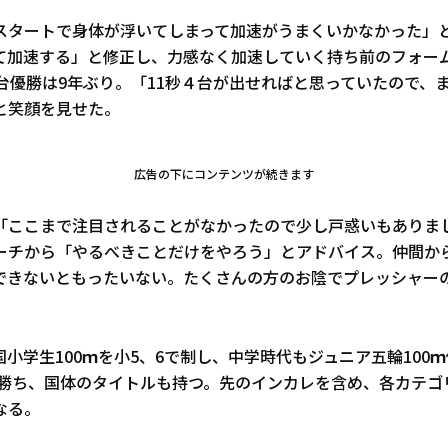
スタートで身体が浮いてしまって加速がうまくいかなかった」
て加速する」と修正し、力感なく加速していく持ち前のフォー
台優勝は9年ぶり。「11秒４台が出せればと思っていたので、ま
と笑顔を見せた。
広告の下にコンテンツが続きます
「ここまで注目されることがなかったので少し戸惑いもありま
ーチから「やるべきことだけをやろう」とアドバイス。仲間か
できないともったいない。たくさんの方のお陰でプレッシャー
。
小学生100ｍを小5、6で制し、中学時代もジュニア五輪100
を勝ち、国体のタイトルも持つ。先のインカレを含め、各カテゴリ
なる。