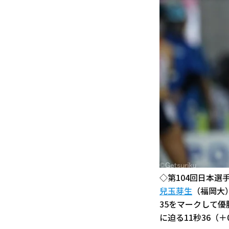
◇第104回日本選
兒玉芽生
（福岡大
35をマークして優
に迫る11秒36（