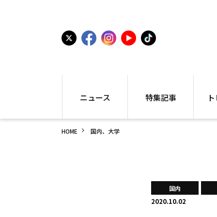
ニュース
特集記事
ト
国内
世界陸上
シュー
HOME
国内、大学
駅伝
特集
インフ
箱根駅伝
学生長距離
編集部
大学
高校・中学
PR
高校
アラカルト
アイテ
国内
中学
プレゼ
2020.10.02
世界陸上
日本代表