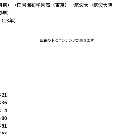
東京）→田園調布学園高（東京）→筑波大→筑波大院
19年）
（18年）
広告の下にコンテンツが続きます
21
36
14
80
81