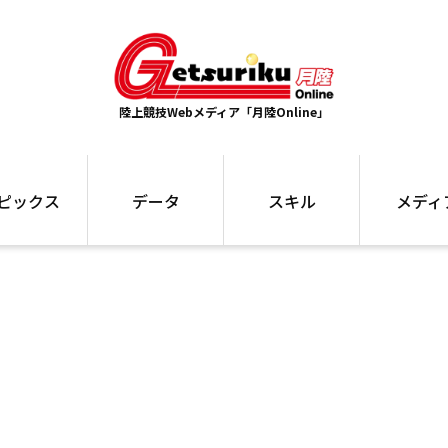
陸上競技Webメディア「月陸Online」
ピックス
データ
スキル
メディ
ズ
ランキング
トレーニング
インタビュー
ォ
最高記録
お役立ち情報
大会ギャラリ
コラム
世界大会
箱根駅伝
国内大会
写真記事
ム
駅伝データ
ント
選手名鑑
スケジュール
関連リンク