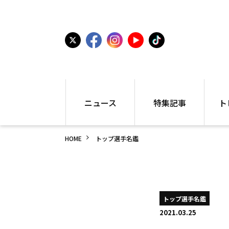
ニュース
特集記事
ト
国内
世界陸上
シュー
HOME
トップ選手名鑑
駅伝
特集
インフ
箱根駅伝
学生長距離
編集部
大学
高校・中学
PR
高校
アラカルト
アイテ
トップ選手名鑑
中学
プレゼ
2021.03.25
世界陸上
日本代表