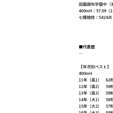
田園調布学園中（
400mH：57.09（
七種競技：5424点
■代表歴
―
【年次別ベスト】
400mH
11年（高1） 62秒
12年（高2） 59秒
13年（高3） 59秒
14年（大1） 58秒
15年（大2） 57秒