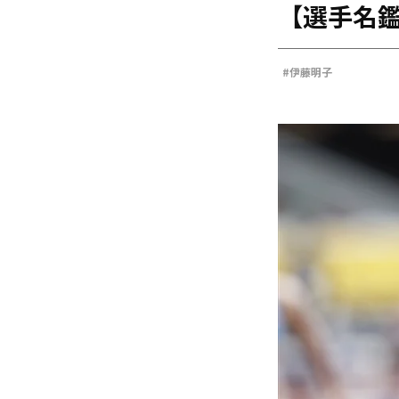
【選手名鑑
海外
五輪
好記録
#伊藤明子
大会結果