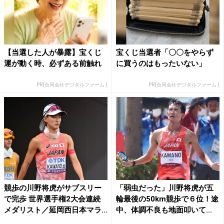
【当選した人が暴露】宝くじ
宝くじ当選者「〇〇をやらず
運が動く時、必ずある前触れ
に買うのはもったいない」
PR(合同会社デジタルファーム )
PR(合同会社デジタルファーム )
競歩の川野将虎がサブスリー
「弱虫だった」川野将虎が五
で完歩 世界選手権2大会連続
輪最後の50km競歩で６位！途
メダリスト／延岡西日本マラ...
中、体調不良も地面叩いて...