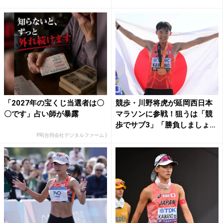
「2027年の宝くじ当選者は〇
競歩・川野将虎が延岡西日本
〇です」占い師が暴露
マラソンに参戦！狙うは「競
歩でサブ3」「勝負しましょ
う...
PR(合同会社デジタルファーム )