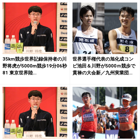
35km競歩世界記録保持者の川
世界選手権代表の旭化成コン
野将虎が5000m競歩19分06秒
ビ池田＆川野が5000ｍ競歩で
81 東京世界陸...
貫禄の大会新／九州実業団...