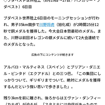
◇ブダペスト世界陸上（8月19日～27日／ハンガリー・ブ
ダペスト）6日目
ブダペスト世界陸上6日目のモーニングセッションが行わ
れ、男子35km競歩で
川野将虎
（旭化成）が2時間25分12
秒で銅メダルを獲得した。今大会日本勢最初のメダル。ま
た、川野は前回オレゴンの銀メダルに続いて2大会連続で
のメダルとなった。
広告の下にコンテンツが続きます
アルバロ・マルティネス（スペイン）とブリアン・ダニエ
ル・ピンタド（エクアドル）との三つ巴。「この集団にし
っかりついて、ギリギリまでついて、絶対にメダルを獲得
するんだという強い思いで歩きました」。
残り3kmを前に離され、後ろからはエヴァン・ダンフィー
（カナダ）が迫るが、「スタミナには自信があったので、