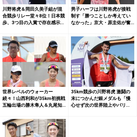
川野将虎＆岡田久美子組が混
男子ハーフは川野将虎が接戦
合競歩リレー堂々8位！日本競
制す「勝つことしか考えてい
歩、3つ目の入賞で存在感示...
なかった」京大・原圭佑が奮
闘...
世界レベルのウォーカー
35km競歩の川野将虎 激闘の
続々！山西利和が35km初挑戦
末につかんだ銀メダルも「慢
五輪出場の勝木隼人＆丸尾知...
心せず次の世界陸上やパリ...