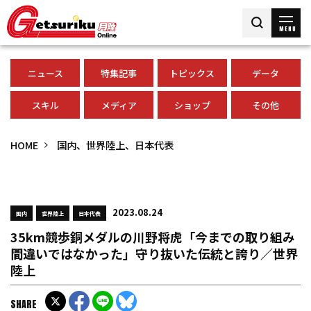
MENU
ニュース
特集記事
トピックス
データ
スキル
メディア
ショップ
その他
HOME
国内、世界陸上、日本代表
2023.08.24
国内
世界陸上
日本代表
35km競歩銅メダルの川野将虎「今までの取り組み
間違いではなかった」守り抜いた伝統と誇り／世界
陸上
SHARE