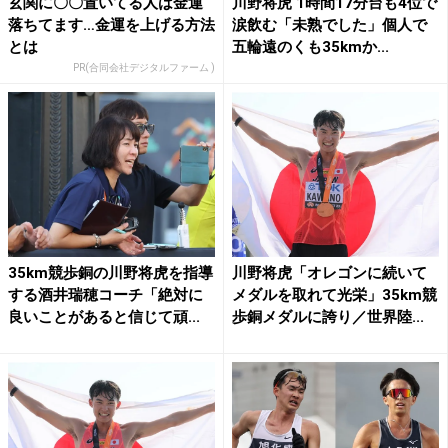
玄関に〇〇置いてる人は金運
川野将虎 1時間17分台も4位で
落ちてます…金運を上げる方法
涙飲む「未熟でした」個人で
とは
五輪遠のくも35kmか...
PR(合同会社デジタルファーム )
35km競歩銅の川野将虎を指導
川野将虎「オレゴンに続いて
する酒井瑞穂コーチ「絶対に
メダルを取れて光栄」35km競
良いことがあると信じて頑...
歩銅メダルに誇り／世界陸...