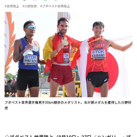
#世界陸上
#川野将虎
#ブダペスト世界陸上
ブダペスト世界選手権男子35km競歩のメダリスト。右が銅メダルを獲得した川野将
虎