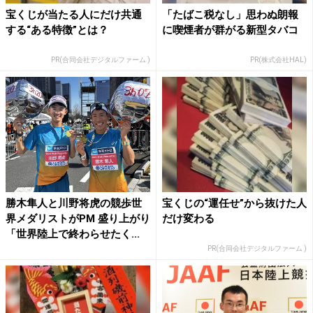
宝くじが当たる人にだけ共通
「たばこ税なし」思わぬ朗報
する“ある特徴”とは？
に喫煙者が群がる新型タバコ
PR(合同会社デジタルファーム )
PR(株式会社HAL)
勝木隼人と川野将虎の競歩世
宝くじの“運任せ”から抜けた人
界メダリストがPM 盛り上がり
だけ変わる
「世界陸上で終わらせたく...
PR(合同会社デジタルファーム )