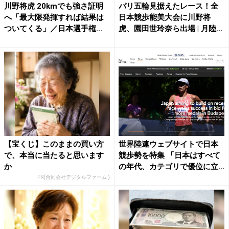
川野将虎 20kmでも強さ証明
パリ五輪見据えたレース！全
へ「最大限発揮すれば結果は
日本競歩能美大会に川野将
ついてくる」／日本選手権...
虎、園田世玲奈ら出場 | 月陸...
【宝くじ】このままの買い方
世界陸連ウェブサイトで日本
で、本当に当たると思います
競歩勢を特集 「日本はすべて
か
の年代、カテゴリで優位に立...
PR(合同会社デジタルファーム )