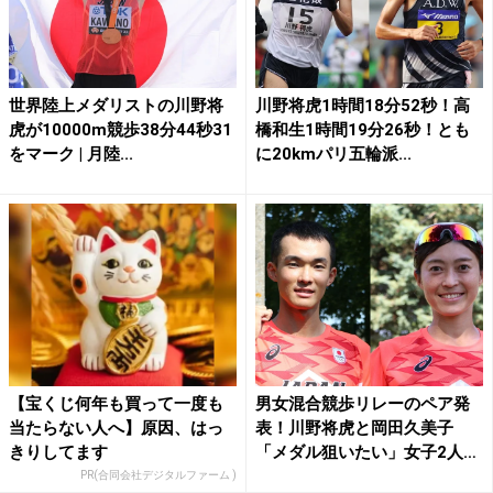
世界陸上メダリストの川野将
川野将虎1時間18分52秒！高
虎が10000m競歩38分44秒31
橋和生1時間19分26秒！とも
をマーク | 月陸...
に20kmパリ五輪派...
【宝くじ何年も買って一度も
男女混合競歩リレーのペア発
当たらない人へ】原因、はっ
表！川野将虎と岡田久美子
きりしてます
「メダル狙いたい」女子2人は
リ...
PR(合同会社デジタルファーム )