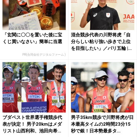
「玄関に〇〇を置いた後に宝
混合競歩代表の川野将虎「自
くじ買いなさい」簡単に当選
分らしい粘り強い歩きで上位
を目指したい」／パリ五輪 |...
PR(合同会社デジタルファーム )
ブダペスト世界選手権競歩代
男子35km競歩で川野将虎が日
表が決定！ 男子20kmはメダ
本最高タイムの2時間23分15
リスト山西利和、池田向希...
秒で銀！日本勢最多タ...