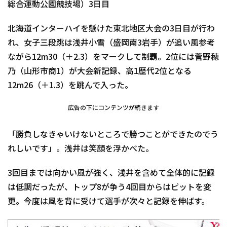
総合運動公園競技場）3日目
北海道インターハイを懸けた東北地区大会の3日目が行わ
れ、女子三段跳は浅井小雪（盛岡南3岩手）が追い風参考
ながら12m30（＋2.3）をマークして制覇。2位には菅野穂
乃（山形市商1）が大会新記録、高1歴代2位となる
12m26（＋1.3）を跳んで入った。
広告の下にコンテンツが続きます
「勝負しなきゃいけないところで勝つことができたのでう
れしいです」。浅井は笑顔を浮かべた。
3回目までは向かい風が強く、浅井を含めて全体的に記録
は低調だったが、トップ8が争う4回目からはピットを変
更。今度は風を背に受けて選手が次々と記録を伸ばす。