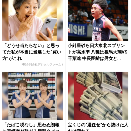
「どうせ当たらない」と思っ
小針星砂ら日大東北スプリン
てた私が本当に当選した“買い
トが高水準 八種は相馬大翔VS
方”がこれ
千葉遼 中長距離は男女と...
PR(合同会社デジタルファーム )
「たばこ税なし」思わぬ朗報
宝くじの“運任せ”から抜けた人