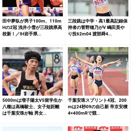
田中夢臥が男子100m、110m
三段跳は中学・高1最高記録保
Hの2冠 浅井小雪が三段跳県高
持者の菅野穂乃がV 嶋田昊や
校新！／IH岩手県...
り投62m04 渡部舜4...
5000mは増子陽太VS留学生か
千葉安珠スプリント4冠、200
八種は高橋駿士、女子短距離
mは24秒09の自己新 帝京安積
は千葉安珠が軸 男女...
4×400mRで競...