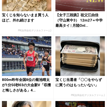
宝くじを知らないまま買う人
【女子三段跳】祖父江由佳
ほど、外れ続けます
（守山東中3） 12m27＝中学
最高タイ | 月陸Onl...
PR(合同会社デジタルファーム)
800m昨年全国8位の菊池晴太
宝くじ当選者「〇〇をやらず
が1分50秒03の大会新V「収穫
に買うのはもったいない」
と悔しさがある」4...
PR(合同会社デジタルファーム )