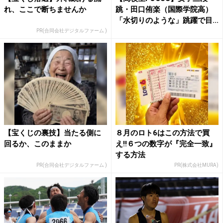
れ、ここで断ちませんか
跳・田口侑楽（国際学院高）
「水切りのような」跳躍で目...
PR(合同会社デジタルファーム )
【宝くじの裏技】当たる側に
８月のロト6はこの方法で買
回るか、このままか
え!!６つの数字が『完全一致』
する方法
PR(合同会社デジタルファーム )
PR(株式会社MURA)