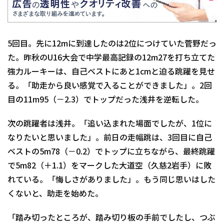
5回目。先に12mに到達したのは2位につけていた菅野だっ
た。昨秋のU16大会で中学最高記録の12m27を打ち立てた
強力ルーキーは、自己ベストにあと1cmと迫る跳躍を見せ
る。「助走から良い感覚で入ることができました」。2回
目の11m95（－2.3）でトップだった浅井を逆転した。
次の跳躍者は浅井。「追い込まれた場面でしたが、1位に
なりたいと思いました」。前日の走幅跳は、3回目に自己
ベストの5m78（－0.2）でトップに立ちながら、最終跳躍
で5m82（＋1.1）をマークした大道空（久慈2岩手）に敗
れている。「悔しさがありました」。もう同じ思いはした
くないと、助走を始めた。
「踏み切ったところが、踏み切り板の手前でしたし、つぶ