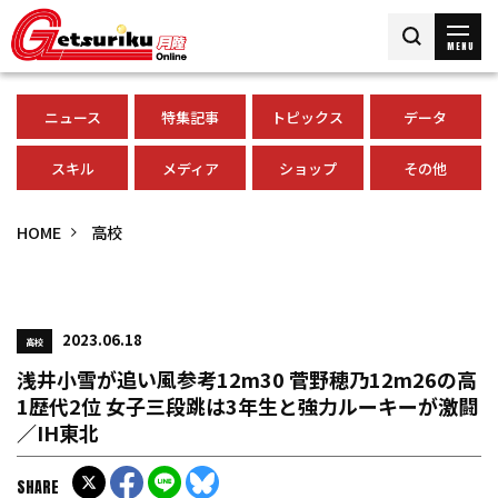
MENU
ニュース
特集記事
トピックス
データ
スキル
メディア
ショップ
その他
HOME
高校
2023.06.18
高校
浅井小雪が追い風参考12m30 菅野穂乃12m26の高
1歴代2位 女子三段跳は3年生と強力ルーキーが激闘
／IH東北
SHARE