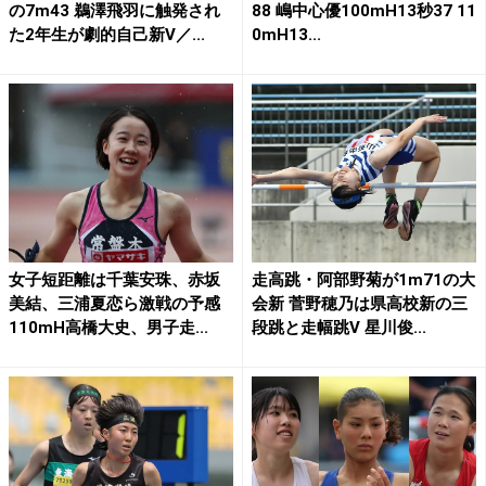
の7m43 鵜澤飛羽に触発され
88 嶋中心優100mH13秒37 11
た2年生が劇的自己新V／...
0mH13...
女子短距離は千葉安珠、赤坂
走高跳・阿部野菊が1m71の大
美結、三浦夏恋ら激戦の予感
会新 菅野穂乃は県高校新の三
110mH高橋大史、男子走...
段跳と走幅跳V 星川俊...