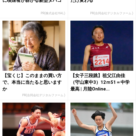
に喫煙者が群がる新型タバコ
だけ変わる
PR(株式会社HAL)
PR(合同会社デジタルファーム )
【宝くじ】このままの買い方
【女子三段跳】祖父江由佳
で、本当に当たると思います
（守山東中3）12ｍ51＝中学
か
最高 | 月陸Online...
PR(合同会社デジタルファーム )