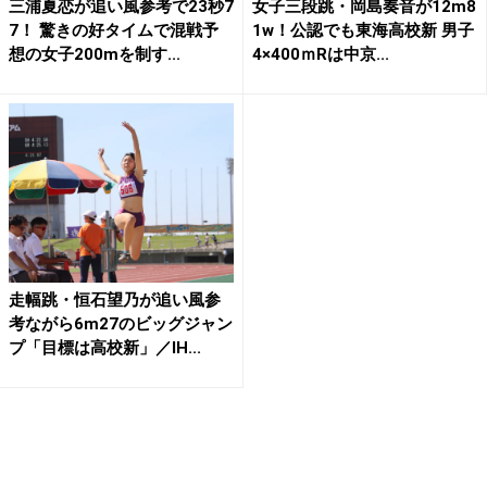
三浦夏恋が追い風参考で23秒7
女子三段跳・岡島奏音が12m8
7！ 驚きの好タイムで混戦予
1w！公認でも東海高校新 男子
想の女子200mを制す...
4×400ｍRは中京...
走幅跳・恒石望乃が追い風参
考ながら6m27のビッグジャン
プ「目標は高校新」／IH...