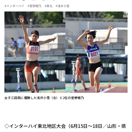
#インターハイ
#菅野穂乃
#東北
#浅井小雪
女子三段跳に優勝した浅井小雪（左）と2位の菅野穂乃
◇インターハイ東北地区大会（6月15日～18日／山形・県