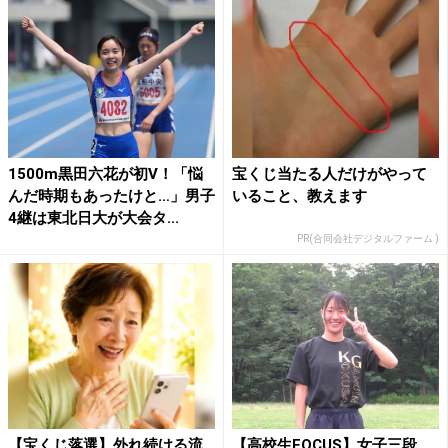
1500m黒田六花が初V！「悩
宝くじ当たる人だけがやって
んだ時期もあったけと…」男子
いること、教えます
4継は東北日大が大会タ...
PR(合同会社デジタルファーム )
【宝くじ落選】外れ続ける流
【高校生FOCUS】女子三段