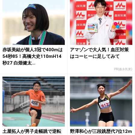
赤坂美結が個人3冠で400mは
アマゾンで大人気！血圧対策
54秒85！高橋大史110mH14
はコーヒーに足してみて
秒27 白畑健太...
PR(森永乳業)
土屋拓人が男子走幅跳で逆転
野澤和心が三段跳歴代7位12m