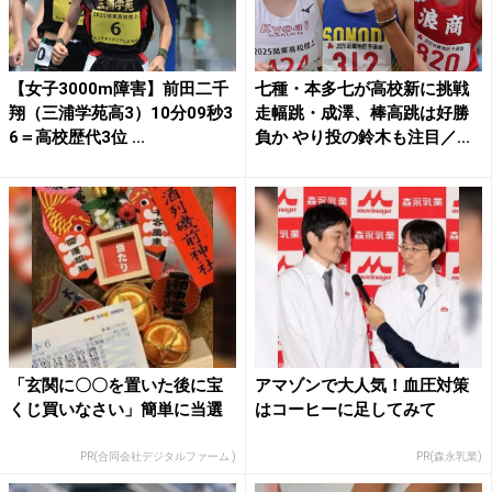
【女子3000m障害】前田二千
七種・本多七が高校新に挑戦
翔（三浦学苑高3）10分09秒3
走幅跳・成澤、棒高跳は好勝
6＝高校歴代3位 ...
負か やり投の鈴木も注目／...
「玄関に〇〇を置いた後に宝
アマゾンで大人気！血圧対策
くじ買いなさい」簡単に当選
はコーヒーに足してみて
PR(合同会社デジタルファーム )
PR(森永乳業)