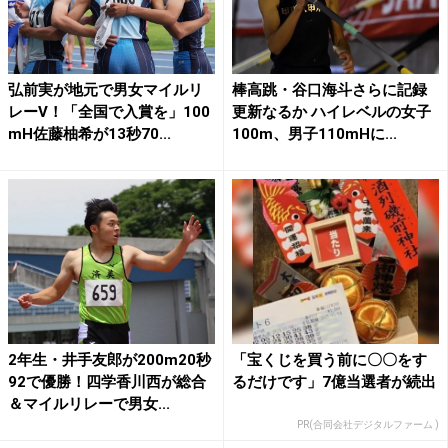
弘前実が地元で男女マイルリ
棒高跳・谷口海斗さらに記録
レーV！「全国で入賞を」100
更新なるか ハイレベルの女子
mH佐藤柚希が13秒70...
100m、男子110mHに...
2年生・井手友郎が200m20秒
「宝くじを買う前に〇〇をす
92で優勝！四学香川西が総合
るだけです」7億当選者が続出
＆マイルリレーで男女...
PR(合同会社デジタルファーム )