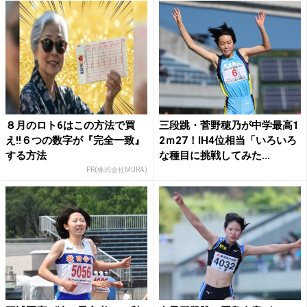
８月のロト6はこの方法で買
三段跳・菅野穂乃が中学最高1
え!!６つの数字が『完全一致』
2ｍ27！IH4位相当「いろいろ
する方法
な種目に挑戦してみた...
PR(株式会社MURA)