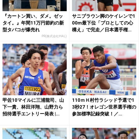
『カートン買い、ダメ。ゼッ
サニブラウン脚のケイレンで1
タイ。』年間11万円節約の新
00m最下位「プロとしての心
型タバコが爆売れ
構え」で完走／日本選手権...
PR(株式会社HAL)
甲佐10マイルに三浦龍司、山
110ｍＨ村竹ラシッド予選で1
下一貴、林田洋翔、山野力ら
3秒27！オレゴン世界選手権の
招待選手エントリー発表 |...
参加標準記録突破！／...