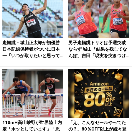
走幅跳・城山正太郎が初優勝
男子走幅跳トリオは予選突破
日本記録保持者がついに日本
ならず 城山「結果を残してな
一「いつか取りたいと思って...
んぼ」吉田「現実を突きつけ...
110mH高山峻野が世界陸上内
「え、こんなセールやってた
定「ホッとしています」「恩
の？」80％OFF以上が続々登