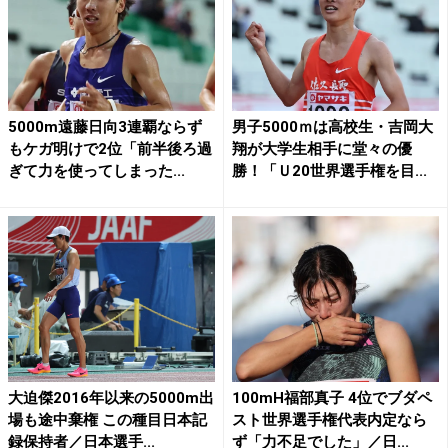
5000m遠藤日向3連覇ならず
男子5000ｍは高校生・吉岡大
もケガ明けで2位「前半後ろ過
翔が大学生相手に堂々の優
ぎて力を使ってしまった...
勝！「Ｕ20世界選手権を目...
大迫傑2016年以来の5000m出
100mH福部真子 4位でブダペ
場も途中棄権 この種目日本記
スト世界選手権代表内定なら
録保持者／日本選手...
ず「力不足でした」／日...