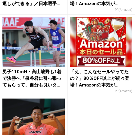
返しができる」／日本選手...
場！Amazonの本気が...
PR(Amazon)
男子110mH・高山峻野も1着
「え、こんなセールやってた
で決勝へ「泉谷君に引っ張っ
の？」80％OFF以上が続々登
てもらって、自分も良いタ...
場！Amazonの本気が...
PR(Amazon)