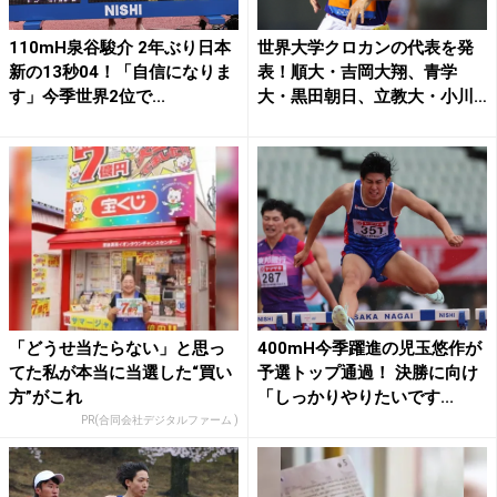
110mH泉谷駿介 2年ぶり日本
世界大学クロカンの代表を発
新の13秒04！「自信になりま
表！順大・吉岡大翔、青学
す」今季世界2位で...
大・黒田朝日、立教大・小川
陽香...
「どうせ当たらない」と思っ
400mH今季躍進の児玉悠作が
てた私が本当に当選した“買い
予選トップ通過！ 決勝に向け
方”がこれ
「しっかりやりたいです...
PR(合同会社デジタルファーム )