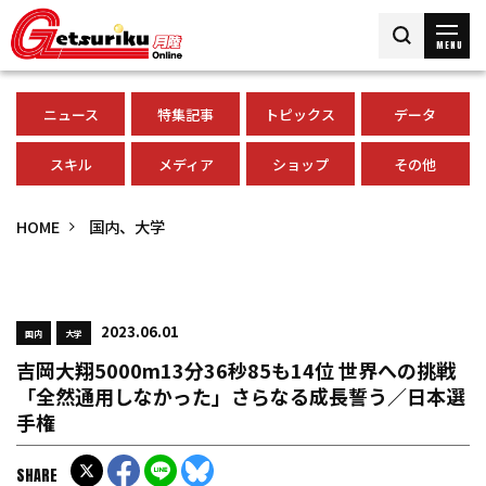
MENU
ニュース
特集記事
トピックス
データ
スキル
メディア
ショップ
その他
HOME
国内、大学
2023.06.01
国内
大学
吉岡大翔5000m13分36秒85も14位 世界への挑戦
「全然通用しなかった」さらなる成長誓う／日本選
手権
SHARE