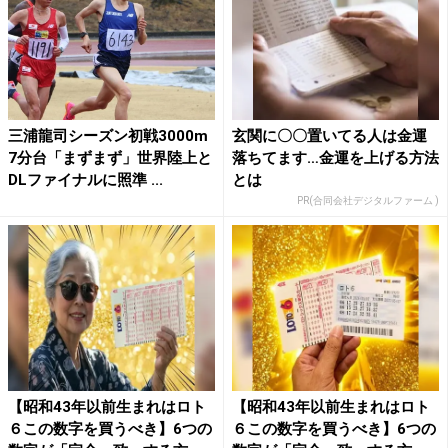
三浦龍司シーズン初戦3000m
玄関に〇〇置いてる人は金運
7分台「まずまず」世界陸上と
落ちてます…金運を上げる方法
DLファイナルに照準 ...
とは
PR(合同会社デジタルファーム )
【昭和43年以前生まれはロト
【昭和43年以前生まれはロト
６この数字を買うべき】6つの
６この数字を買うべき】6つの