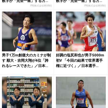
数字が「完全一致」する方...
数字が「完全一致」する方...
PR(株式会社MURA)
PR(株式会社MURA)
男子1万m創価大のカミナが制
好調の塩尻和也が男子5000m
す 順大・吉岡大翔が4位「誇
初V 「今回の結果で世界選手
れるレースできた」／日本...
権に近づく」／日本選手...