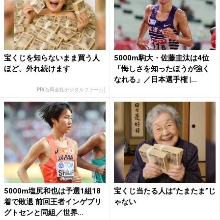
宝くじを知らないまま買う人
5000m駒大・佐藤圭汰は4位
ほど、外れ続けます
「悔しさを知ったほうが強く
なれる」／日本選手権 |...
PR(合同会社デジタルファーム)
5000m塩尻和也は予選1組18
宝くじ当たる人は“たまたま”じ
着で敗退 前回王者インゲブリ
ゃない
グトセンと同組／世界...