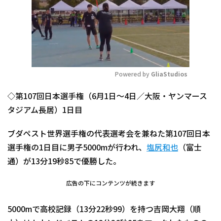
Powered by 
GliaStudios
Mute
◇第107回日本選手権（6月1日～4日／大阪・ヤンマース
タジアム長居）1日目
ブダペスト世界選手権の代表選考会を兼ねた第107回日本
選手権の1日目に男子5000mが行われ、
塩尻和也
（富士
通）が13分19秒85で優勝した。
広告の下にコンテンツが続きます
5000mで高校記録（13分22秒99）を持つ吉岡大翔（順