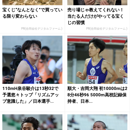
宝くじ“なんとなく”で買ってい
売り場じゃ教えてくれない！
る限り変わらない
当たる人だけがやってる宝く
じの習慣
PR(合同会社デジタルファーム )
PR(合同会社デジタルファーム )
110mH泉谷駿介は13秒32で
順大・吉岡大翔 初10000mは2
予選悠々トップ「リズムアッ
8分46秒96 5000m高校記録保
プ意識した」／日本選手...
持者、日本...