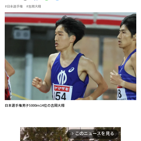
#日本選手権
#吉岡大翔
日本選手権男子5000m14位の吉岡大翔
このニュースを見る
arrow_forward_ios