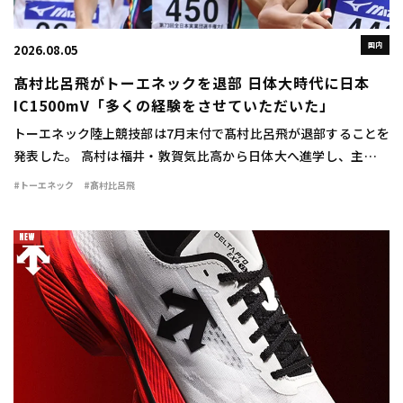
国内
2026.08.05
髙村比呂飛がトーエネックを退部 日体大時代に日本
IC1500mV「多くの経験をさせていただいた」
トーエネック陸上競技部は7月末付で髙村比呂飛が退部することを
発表した。 高村は福井・敦賀気比高から日体大へ進学し、主に中
距離で活躍。1500mで2年時に3分42秒76をマークすると、3、4年
#トーエネック
#髙村比呂飛
時には関東インカレ1500mで […]