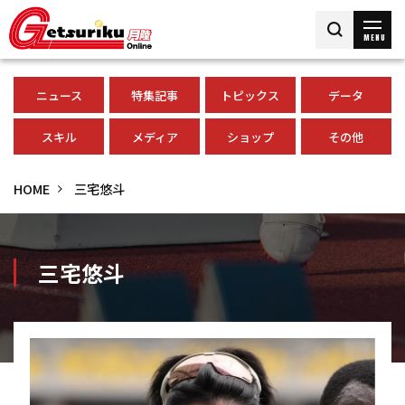
MENU
ニュース
特集記事
トピックス
データ
スキル
メディア
ショップ
その他
HOME
三宅悠斗
三宅悠斗