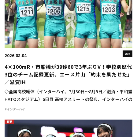
高校
2026.08.04
4×100mR・市船橋が39秒60で3年ぶりV！学校別歴代
3位のチーム記録更新、エース片山「約束を果たせた」
／滋賀IH
◇全国高校総体（インターハイ、7月30日～8月5日／滋賀・平和堂
HATOスタジアム）6日目 高校アスリートの祭典、インターハイの
6日目が行われ、男子4×100mリレーは市船橋（千葉）が高校歴代
#インターハイ
5位、学校別高校歴代3位のチ […]