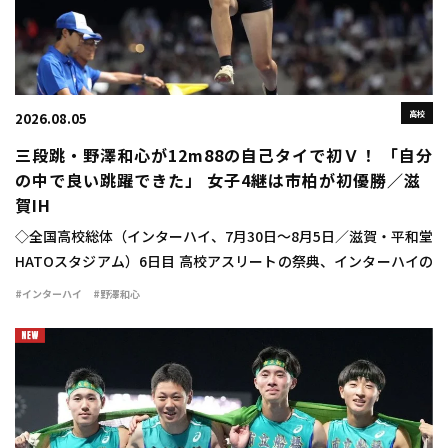
高校
2026.08.05
三段跳・野澤和心が12m88の自己タイで初Ｖ！ 「自分
の中で良い跳躍できた」 女子4継は市柏が初優勝／滋
賀IH
◇全国高校総体（インターハイ、7月30日～8月5日／滋賀・平和堂
HATOスタジアム）6日目 高校アスリートの祭典、インターハイの
6日目が行われ、女子三段跳では野澤和心（甲府南2山梨）が
#インターハイ
#野澤和心
12m88（＋1.2）で優勝を飾った […]