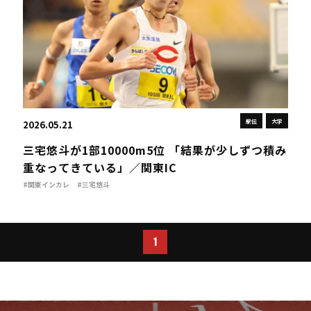
駅伝
大学
2026.05.21
三宅悠斗が1部10000m5位 「結果が少しずつ積み
重なってきている」／関東IC
#関東インカレ
#三宅悠斗
1