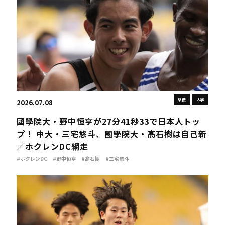
駅伝
大学
2026.07.08
國學院大・野中恒亨が27分41秒33で日本人トッ
プ！ 中大・三宅悠斗、國學院大・髙石樹は自己新
／ホクレンDC網走
#ホクレンDC
#野中恒亨
#髙石樹
#三宅悠斗