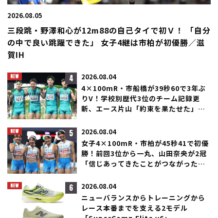
2026.08.05
三段跳・野澤和心が12m88の自己タイで初Ｖ！ 「自分
の中で良い跳躍できた」 女子4継は市柏が初優勝／滋
賀IH
4
2026.08.04
4×100mR・市船橋が39秒60で3年ぶ
りV！学校別歴代3位のチーム記録更
新、エース片山「約束を果たせた」／
滋賀IH
5
2026.08.04
女子4×100mR・市柏が45秒41で初優
勝！前回3位から一丸、山田奈央が2冠
「信じあってきたことがつながった」
／滋賀IH
6
2026.08.04
ニューバランスからトレーニングから
レース本番までを支える2モデル