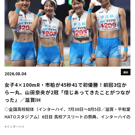
高校
2026.08.04
女子4×100mR・市柏が45秒41で初優勝！前回3位か
ら一丸、山田奈央が2冠「信じあってきたことがつなが
った」／滋賀IH
◇全国高校総体（インターハイ、7月30日～8月5日／滋賀・平和堂
HATOスタジアム）6日目 高校アスリートの祭典、インターハイの
6日目が行われ、女子4×100mリレーは市柏（千葉）が45秒41で
#インターハイ
初優勝を飾った。 タイムレ […]