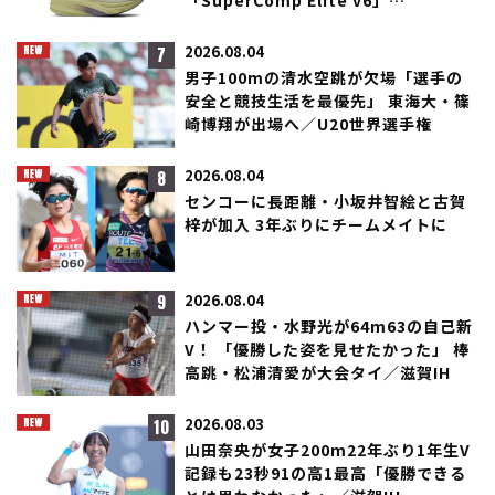
「SuperComp Elite v6」
「SuperComp Rebel」が登場！
7
2026.08.04
男子100mの清水空跳が欠場「選手の
安全と競技生活を最優先」 東海大・篠
崎博翔が出場へ／U20世界選手権
8
2026.08.04
センコーに長距離・小坂井智絵と古賀
梓が加入 3年ぶりにチームメイトに
9
2026.08.04
ハンマー投・水野光が64m63の自己新
V！ 「優勝した姿を見せたかった」 棒
高跳・松浦清愛が大会タイ／滋賀IH
10
2026.08.03
山田奈央が女子200m22年ぶり1年生V
記録も23秒91の高1最高「優勝できる