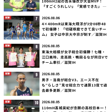
100mH2冠の吉永優衣が大会MVP！
「すごくうれしい」「実感できた」 夏
夜決戦で輝く／滋賀IH
7
2026.08.06
4×400mRは東海大翔洋が3分08秒48
で初優勝！ 「切磋琢磨できて良いチー
ム」 女子は中京大中京が制す／滋賀IH
8
2026.08.05
東海大相模が女子総合初優勝！七種・
江口美玲、走高跳・鴨田るなが同日Vで
チーム牽引／滋賀IH
9
2026.08.05
男子・洛南が総合V3、エース不在
も“らしさ”見せ総合力で通算13度で過
去最多更新／滋賀IH
10
2026.08.05
110mH髙城昊紀が念願の高校日本一！