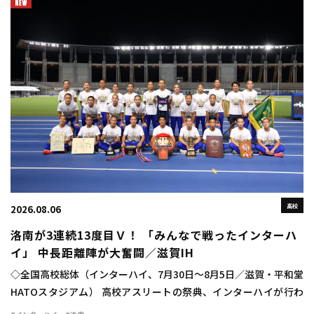
高校
2026.08.06
洛南が3連続13度目Ｖ！ 「みんなで戦ったインターハ
イ」 中長距離陣が大奮闘／滋賀IH
◇全国高校総体（インターハイ、7月30日～8月5日／滋賀・平和堂
HATOスタジアム） 高校アスリートの祭典、インターハイが行わ
れ、学校対抗の男子は洛南（京都）が47点で3連覇を達成した。通