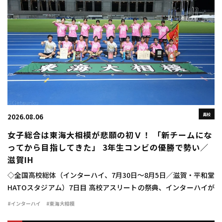
高校
2026.08.06
女子総合は東海大相模が悲願の初Ｖ！ 「新チームにな
ってから目指してきた」 3年生コンビの優勝で勢い／
滋賀IH
◇全国高校総体（インターハイ、7月30日～8月5日／滋賀・平和堂
HATOスタジアム）7日目 高校アスリートの祭典、インターハイが
行われ、女子学校対抗は東海大相模（神奈川）が33点を獲得し、
#インターハイ
#東海大相模
悲願の初優勝を成し遂げた。 狙っ […]