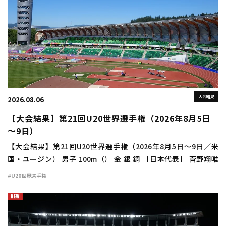
大会結果
2026.08.06
【大会結果】第21回U20世界選手権（2026年8月5日
～9日）
【大会結果】第21回U20世界選手権（2026年8月5日～9日／米
国・ユージン） 男子 100m（） 金 銀 銅 ［日本代表］ 菅野翔唯
（東農大二高3群馬） 予選：7組1着 10秒44（－0.8）＝準決勝進
#U20世界選手権
出 準決勝：2 […]