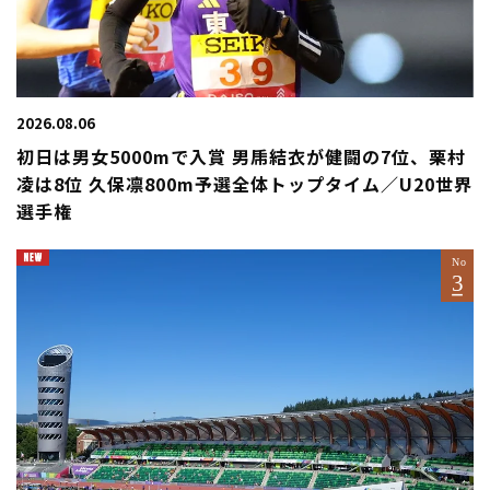
2026.08.06
初日は男女5000mで入賞 男乕結衣が健闘の7位、栗村
凌は8位 久保凛800m予選全体トップタイム／U20世界
選手権