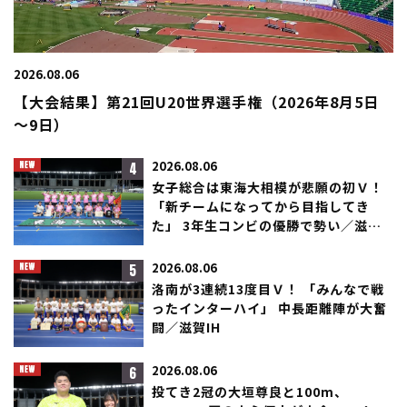
2026.08.06
【大会結果】第21回U20世界選手権（2026年8月5日
～9日）
4
2026.08.06
女子総合は東海大相模が悲願の初Ｖ！
「新チームになってから目指してき
た」 3年生コンビの優勝で勢い／滋賀
IH
5
2026.08.06
洛南が3連続13度目Ｖ！ 「みんなで戦
ったインターハイ」 中長距離陣が大奮
闘／滋賀IH
6
2026.08.06
投てき2冠の大垣尊良と100m、