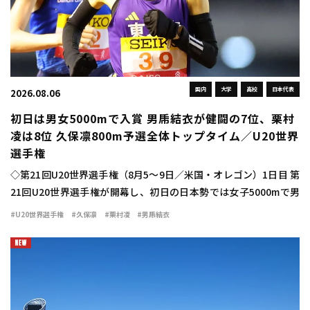
国内
大学
高校
日本代表
2026.08.06
初日は男女5000mで入賞 男乕結衣が健闘の7位、栗村
凌は8位 久保凛800m予選全体トップタイム／U20世界
選手権
◇第21回U20世界選手権（8月5～9日／米国・オレゴン）1日目 第
21回U20世界選手権が開幕し、初日の日本勢では女子5000mで男
乕結衣（東北高3宮城）が15分37秒33で7位と、今大会日本勢最初
#U20世界選手権
#久保凛
#栗村凌
#男乕結衣
の入賞を果たした。ま […]