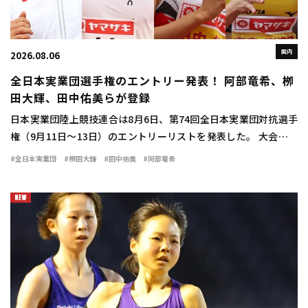
国内
2026.08.06
全日本実業団選手権のエントリー発表！ 阿部竜希、栁
田大輝、田中佑美らが登録
日本実業団陸上競技連合は8月6日、第74回全日本実業団対抗選手
権（9月11日～13日）のエントリーリストを発表した。 大会には
日本選手権男子100mに優勝した多田修平（住友電工）をはじめ、
#全日本実業団
#栁田大輝
#田中佑美
#阿部竜希
桐生祥秀（日本生命）、中島佑気ジ […]