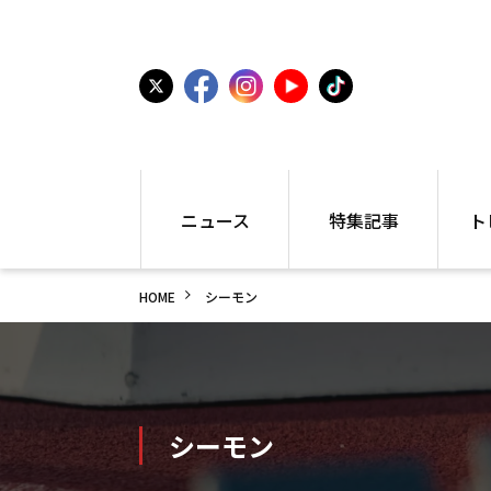
ニュース
特集記事
ト
国内
世界陸上
シュー
HOME
シーモン
駅伝
特集
インフ
箱根駅伝
学生長距離
編集部
大学
高校・中学
PR
高校
アラカルト
アイテ
中学
プレゼ
シーモン
世界陸上
日本代表