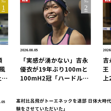
2026.08.05
2026
願
「実感が湧かない」吉永
吉
風
優衣が19年ぶり100mと
王
上の
100mH2冠「ハードルの
上
で
ために…」喜び爆発／滋
1
賀IH
髙村比呂飛がトーエネックを退部 日体大時代に
.05
験をさせていただいた」