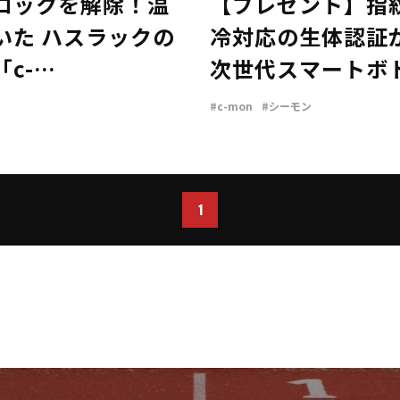
ロックを解除！温
【プレゼント】指
いた ハスラックの
冷対応の生体認証
c-
次世代スマートボト
026年7月号
2025年10月号
#c-mon
#シーモン
1