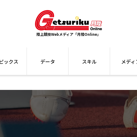
陸上競技Webメディア「月陸Online」
ピックス
データ
スキル
メディ
ズ
ランキング
トレーニング
インタビュー
ォ
最高記録
お役立ち情報
大会ギャラリ
コラム
世界大会
箱根駅伝
国内大会
写真記事
ム
駅伝データ
ント
選手名鑑
スケジュール
関連リンク