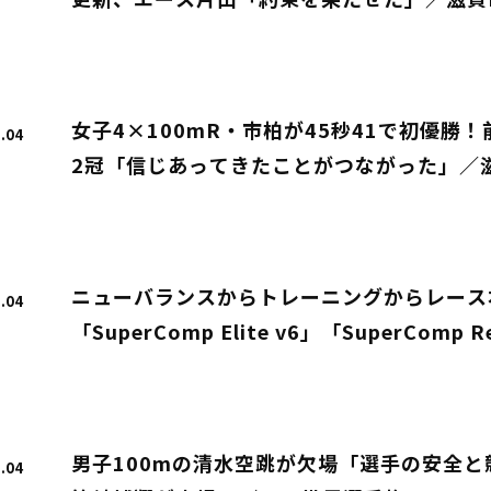
更新、エース片山「約束を果たせた」／滋賀
女子4×100mR・市柏が45秒41で初優勝
.04
2冠「信じあってきたことがつながった」／滋
ニューバランスからトレーニングからレース
.04
「SuperComp Elite v6」「SuperComp
男子100mの清水空跳が欠場「選手の安全と
.04