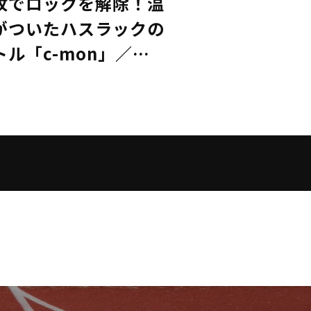
紋でロックを解除！温
がついたハスラックの
ル「c-mon」／