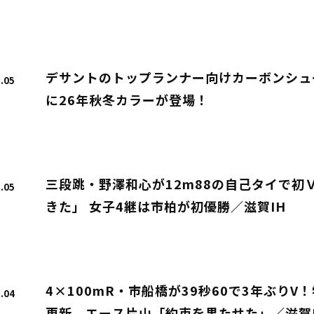
デサントのトップランナー向けカーボンシューズ「
.05
に26年秋冬カラーが登場！
三段跳・野澤和心が12m88の自己タイで初
.05
きた」 女子4継は市柏が初優勝／滋賀IH
4×100mR・市船橋が39秒60で3年ぶり
.04