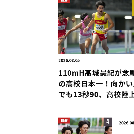
2026.08.05
110mH髙城昊紀が念
の高校日本一！向かい
でも13秒90、高校陸
集大成に「やっと優勝
きた」／滋賀IH
4
2026.08