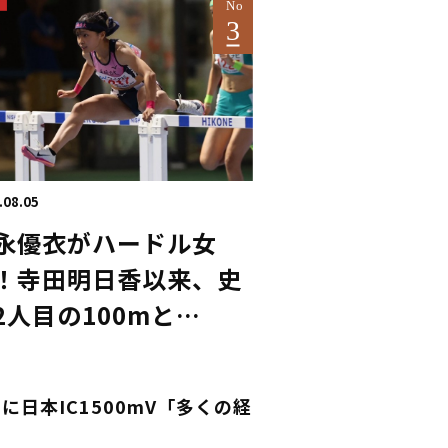
.08.05
永優衣がハードル女
！寺田明日香以来、史
2人目の100mと
00mH2冠／滋賀IH
日本IC1500mV「多くの経