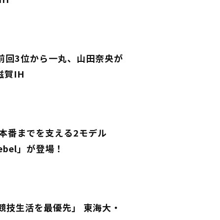
IH
！前回3位から一丸、山田奈央が
賀IH
本番までを支える2モデル
 Rebel」が登場！
競技生活を最優先」 東海大・