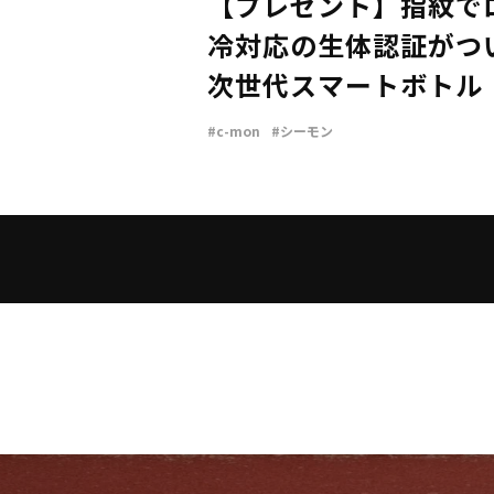
【プレゼント】指紋で
冷対応の生体認証がつ
次世代スマートボトル「
mon（320mℓ）」／2
#c-mon
#シーモン