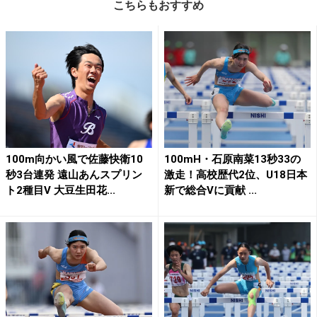
こちらもおすすめ
100m向かい風で佐藤快衛10
100mH・石原南菜13秒33の
秒3台連発 遠山あんスプリン
激走！高校歴代2位、U18日本
ト2種目V 大豆生田花...
新で総合Vに貢献 ...