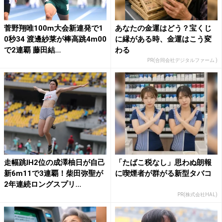
菅野翔唯100m大会新連発で1
あなたの金運はどう？宝くじ
0秒34 渡邊紗莱が棒高跳4m00
に縁がある時、金運はこう変
で2連覇 藤田結...
わる
PR(合同会社デジタルファーム )
走幅跳IH2位の成澤柚日が自己
「たばこ税なし」思わぬ朗報
新6m11で3連覇！柴田弥聖が
に喫煙者が群がる新型タバコ
2年連続ロングスプリ...
PR(株式会社HAL)