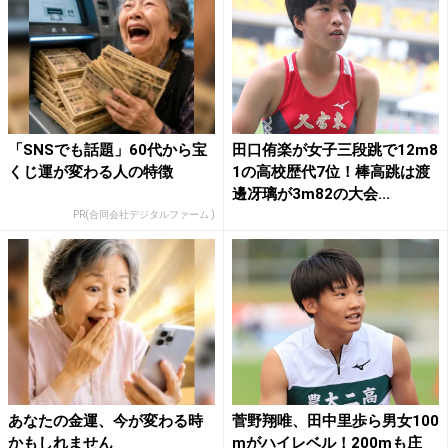
「SNSでも話題」60代から宝
田口侑楽が女子三段跳で12m8
くじ運が変わる人の特徴
1の高校歴代7位！棒高跳は渡
邊冴璃が3m82の大会...
PR(合同会社デジタルファーム )
あなたの金運、今が変わる時
菅野翔唯、田中里歩ら男女100
かもしれません
mがハイレベル！200mも庄