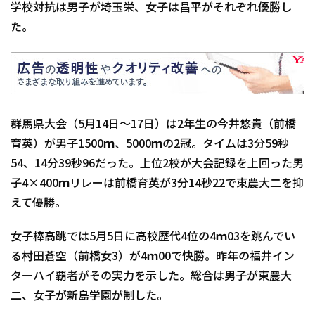
学校対抗は男子が埼玉栄、女子は昌平がそれぞれ優勝し
た。
群馬県大会（5月14日～17日）は2年生の今井悠貴（前橋
育英）が男子1500ｍ、5000ｍの2冠。タイムは3分59秒
54、14分39秒96だった。上位2校が大会記録を上回った男
子4×400ｍリレーは前橋育英が3分14秒22で東農大二を抑
えて優勝。
女子棒高跳では5月5日に高校歴代4位の4ｍ03を跳んでい
る村田蒼空（前橋女3）が4ｍ00で快勝。昨年の福井イン
ターハイ覇者がその実力を示した。総合は男子が東農大
二、女子が新島学園が制した。