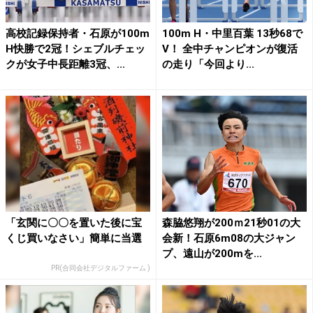
高校記録保持者・石原が100ⅿ
100m H・中里百葉 13秒68で
H快勝で2冠！シェブルチェッ
V！ 全中チャンピオンが復活
クが女子中長距離3冠、...
の走り「今回より...
「玄関に〇〇を置いた後に宝
森脇悠翔が200ｍ21秒01の大
くじ買いなさい」簡単に当選
会新！石原6ⅿ08の大ジャン
プ、遠山が200mを...
PR(合同会社デジタルファーム )