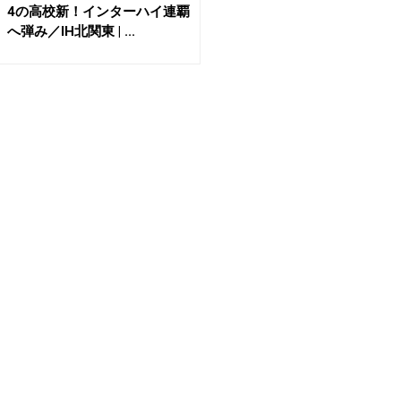
4の高校新！インターハイ連覇
へ弾み／IH北関東 | ...