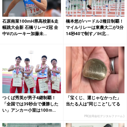
石原南菜100mH県高校新&走
橋本悠がハードル2種目制覇！
幅跳大会新 石橋リレー2冠 全
マイルリレーは東農大二が3分
中Vのルーキー加藤未...
14秒40で制す／IH北...
つくば秀英が男子4継制覇！
「宝くじ、運じゃなかった」
「全国では39秒台で優勝した
当たる人は“同じこと”してる
い」アンカー小室は100ｍ...
PR(合同会社デジタルファーム )