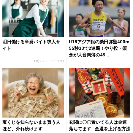
明日働ける単発バイト求人サ
U18アジア銀の柴田弥聖400m
イト
55秒33で2連覇！やり投・須
永が大台肉薄の49...
PR(ショットワークス)
宝くじを知らないまま買う人
玄関に〇〇置いてる人は金運
ほど、外れ続けます
落ちてます…金運を上げる方法