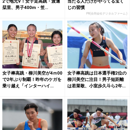
2で地元V！女子走高跳・渡邊
当たる人だけがやってる宝く
栞里、男子400ⅿ・笠...
じの習慣
PR(合同会社デジタルファーム )
女子棒高跳・柳川美空が4ｍ00
女子棒高跳は日本選手権2位の
で2年ぶり制覇！昨年のケガを
柳川美空に注目！男子短距離
乗り越え「インターハイ...
は若菜敬、小室歩久斗ら2年...