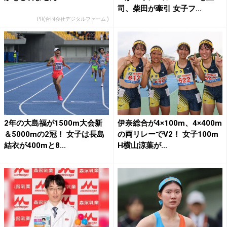
司、柴田が牽引 女子フ...
PR(合同会社デジタルファーム )
2年の大島福が1500m大会新
伊奈総合が4×100m、4×400m
＆5000mの2冠！ 女子は長島
の両リレーでV2！ 女子100m
結衣が400mと8...
H横山涼葉が...