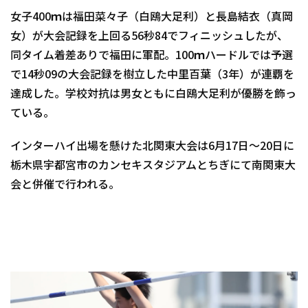
女子400ｍは福田菜々子（白鴎大足利）と長島結衣（真岡
女）が大会記録を上回る56秒84でフィニッシュしたが、
同タイム着差ありで福田に軍配。100ｍハードルでは予選
で14秒09の大会記録を樹立した中里百葉（3年）が連覇を
達成した。学校対抗は男女ともに白鴎大足利が優勝を飾っ
ている。
インターハイ出場を懸けた北関東大会は6月17日～20日に
栃木県宇都宮市のカンセキスタジアムとちぎにて南関東大
会と併催で行われる。