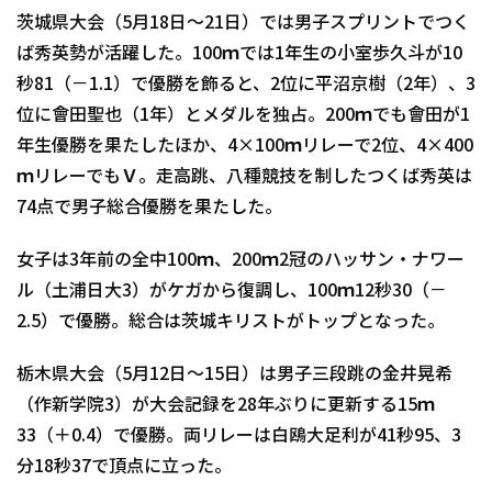
茨城県大会（5月18日～21日）では男子スプリントでつく
ば秀英勢が活躍した。100ｍでは1年生の小室歩久斗が10
秒81（－1.1）で優勝を飾ると、2位に平沼京樹（2年）、3
位に會田聖也（1年）とメダルを独占。200ｍでも會田が1
年生優勝を果たしたほか、4×100ｍリレーで2位、4×400
ｍリレーでもＶ。走高跳、八種競技を制したつくば秀英は
74点で男子総合優勝を果たした。
女子は3年前の全中100ｍ、200ｍ2冠のハッサン・ナワー
ル（土浦日大3）がケガから復調し、100ｍ12秒30（－
2.5）で優勝。総合は茨城キリストがトップとなった。
栃木県大会（5月12日～15日）は男子三段跳の金井晃希
（作新学院3）が大会記録を28年ぶりに更新する15ｍ
33（＋0.4）で優勝。両リレーは白鴎大足利が41秒95、3
分18秒37で頂点に立った。