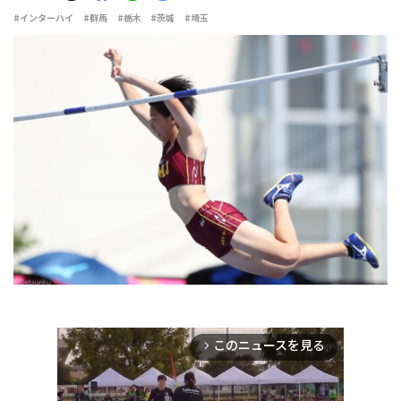
#インターハイ
#群馬
#栃木
#茨城
#埼玉
このニュースを見る
arrow_forward_ios