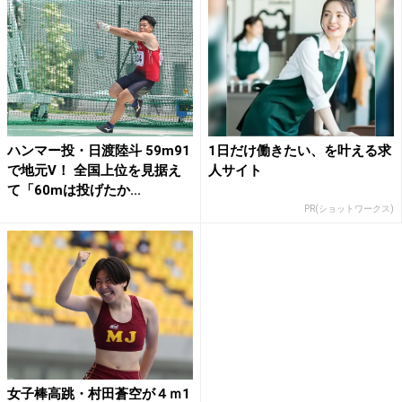
ハンマー投・日渡陸斗 59m91
1日だけ働きたい、を叶える求
で地元V！ 全国上位を見据え
人サイト
て「60mは投げたか...
PR(ショットワークス)
女子棒高跳・村田蒼空が４ｍ1