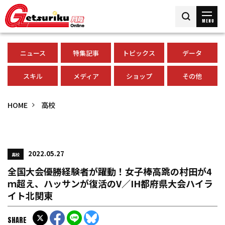
MENU
ニュース
特集記事
トピックス
データ
スキル
メディア
ショップ
その他
HOME
高校
2022.05.27
高校
全国大会優勝経験者が躍動！女子棒高跳の村田が4
ｍ超え、ハッサンが復活のV／IH都府県大会ハイラ
イト北関東
SHARE