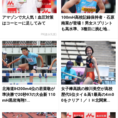
アマゾンで大人気！血圧対策
100mH高校記録保持者・石原
はコーヒーに足してみて
南菜が登場！男女スプリント
も高水準、3種目に挑む地...
PR(森永乳業)
北海道IH200m4位の若菜敬が
女子棒高跳の柳川美空が高校
準決勝で20秒97の大会新 110
歴代5位タイ＆高1最高の4ｍ0
mH黒岩海翔1...
0をクリア！／ＩＨ北関東...