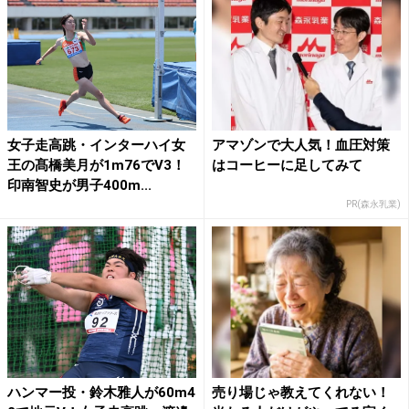
女子走高跳・インターハイ女
アマゾンで大人気！血圧対策
王の髙橋美月が1m76でV3！
はコーヒーに足してみて
印南智史が男子400m...
PR(森永乳業)
ハンマー投・鈴木雅人が60m4
売り場じゃ教えてくれない！