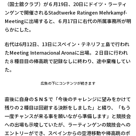
（国士舘クラブ）が６月19日、20日にドイツ・ラーティ
ンゲンで開催されるStadtwerke Ratingen Mehrkampf-
Meetingに出場すると、６月17日に右代の所属事務所が明
らかにした。
右代は6月12日、13日にスペイン・テネリフェ島で行われ
たMeeting Internacional Aronaに出場。２日目に行われ
た８種目目の棒高跳で記録なしに終わり、途中棄権してい
た。
広告の下にコンテンツが続きます
直後に自身のＳＮＳで「今後のチャレンジに望みをかけて
残りの２種目は回避する決断をしました」と綴り、「もう
一度チャンスが来る事を願いながら準備します」と競技会
への出場も示唆していたが、ラーティンゲンの競技会への
エントリーができ、スペインからの空港移動や棒高跳のポ