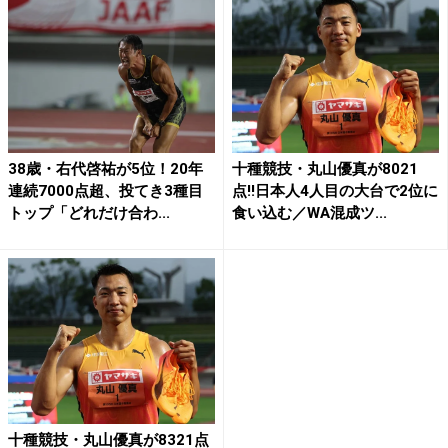
38歳・右代啓祐が5位！20年
十種競技・丸山優真が8021
連続7000点超、投てき3種目
点!!日本人4人目の大台で2位に
トップ「どれだけ合わ...
食い込む／WA混成ツ...
十種競技・丸山優真が8321点