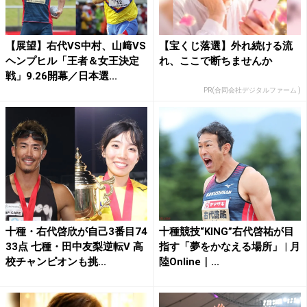
【展望】右代VS中村、山﨑VS
【宝くじ落選】外れ続ける流
ヘンプヒル「王者＆女王決定
れ、ここで断ちませんか
戦」9.26開幕／日本選...
PR(合同会社デジタルファーム )
十種・右代啓欣が自己3番目74
十種競技“KING”右代啓祐が目
33点 七種・田中友梨逆転V 高
指す「夢をかなえる場所」 | 月
校チャンピオンも挑...
陸Online｜...