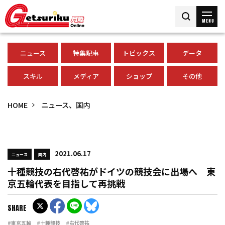
MENU
ニュース
特集記事
トピックス
データ
スキル
メディア
ショップ
その他
HOME
ニュース、国内
2021.06.17
ニュース
国内
十種競技の右代啓祐がドイツの競技会に出場へ 東
京五輪代表を目指して再挑戦
SHARE
#東京五輪
#十種競技
#右代啓祐