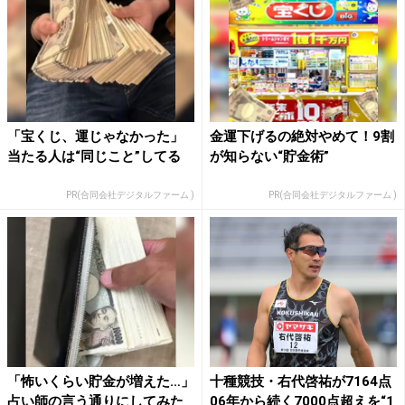
「宝くじ、運じゃなかった」
金運下げるの絶対やめて！9割
当たる人は“同じこと”してる
が知らない“貯金術”
PR(合同会社デジタルファーム )
PR(合同会社デジタルファーム )
「怖いくらい貯金が増えた…」
十種競技・右代啓祐が7164点
占い師の言う通りにしてみた
06年から続く7000点超えを“1