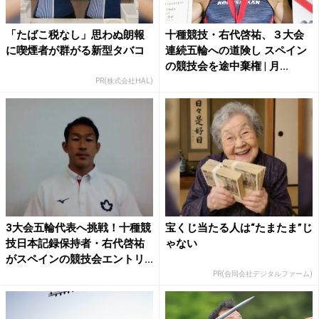
「たばこ税なし」思わぬ朗報
十種競技・右代啓祐、３大会
に喫煙者が群がる新型タバコ
連続五輪への道険し スペイン
の競技会を途中棄権 | 月...
PR(株式会社HAL)
3大会五輪代表へ挑戦！十種競
宝くじ当たる人は“たまたま”じ
技日本記録保持者・右代啓祐
ゃない
がスペインの競技会エントリ...
PR(合同会社デジタルファーム)