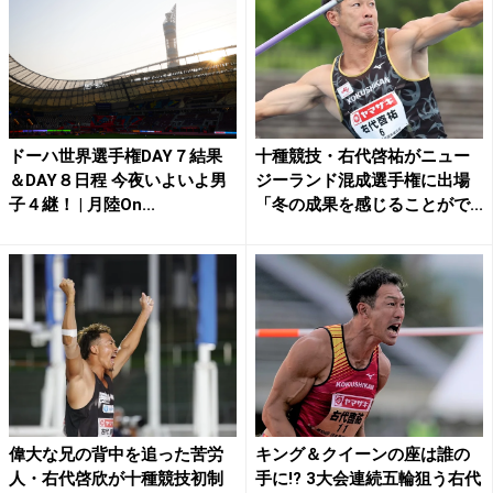
ドーハ世界選手権DAY７結果
十種競技・右代啓祐がニュー
＆DAY８日程 今夜いよいよ男
ジーランド混成選手権に出場
子４継！ | 月陸On...
「冬の成果を感じることがで...
偉大な兄の背中を追った苦労
キング＆クイーンの座は誰の
人・右代啓欣が十種競技初制
手に!? 3大会連続五輪狙う右代