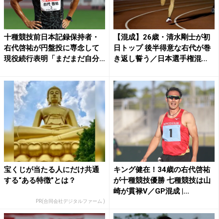
十種競技前日本記録保持者・
【混成】26歳・清水剛士が初
右代啓祐が円盤投に専念して
日トップ 後半得意な右代が巻
現役続行表明「まだまだ自分
き返し誓う／日本選手権混...
の...
宝くじが当たる人にだけ共通
キング健在！34歳の右代啓祐
する“ある特徴”とは？
が十種競技優勝 七種競技は山
崎が貫禄V／GP混成 |...
PR(合同会社デジタルファーム )