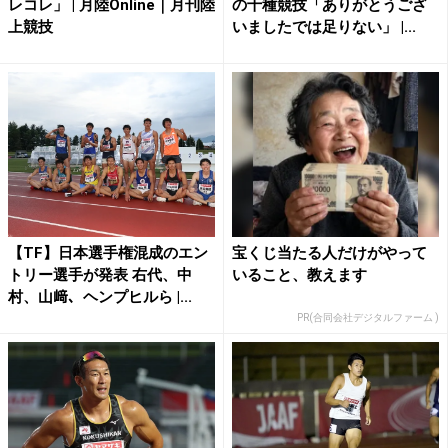
レコレ」 | 月陸Online｜月刊陸
の十種競技「ありがとうござ
上競技
いましたでは足りない」 |...
【TF】日本選手権混成のエン
宝くじ当たる人だけがやって
トリー選手が発表 右代、中
いること、教えます
村、山﨑、ヘンプヒルら |...
PR(合同会社デジタルファーム )