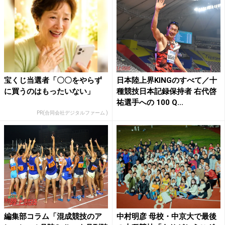
宝くじ当選者「〇〇をやらず
日本陸上界KINGのすべて／十
に買うのはもったいない」
種競技日本記録保持者 右代啓
祐選手への 100 Q...
PR(合同会社デジタルファーム )
編集部コラム「混成競技のア
中村明彦 母校・中京大で最後