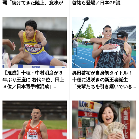
覇「続けてきた陸上、意味が
啓祐ら登場／日本GP混...
あ...
【混成】十種・中村明彦が３
奥田啓祐が自身初タイトル！
年ぶり王座に 右代２位、田上
十種に遅咲きの新王者誕生
３位／日本選手権混成 | ...
「先輩たちを引き継いでいき
たい...