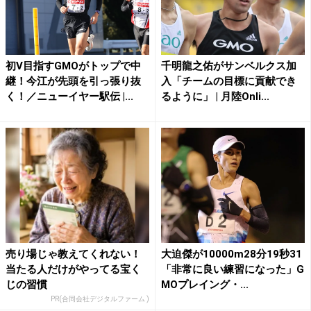
初V目指すGMOがトップで中
千明龍之佑がサンベルクス加
継！今江が先頭を引っ張り抜
入「チームの目標に貢献でき
く！／ニューイヤー駅伝 |...
るように」 | 月陸Onli...
売り場じゃ教えてくれない！
大迫傑が10000m28分19秒31
当たる人だけがやってる宝く
「非常に良い練習になった」G
じの習慣
MOプレイング・...
PR(合同会社デジタルファーム )