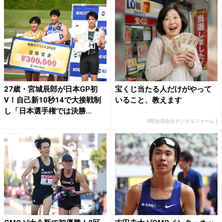
27歳・宮城辰郎が日本GP初
宝くじ当たる人だけがやって
V！自己新10秒14で大接戦制
いること、教えます
し「日本選手権では決勝...
PR(合同会社デジタルファーム )