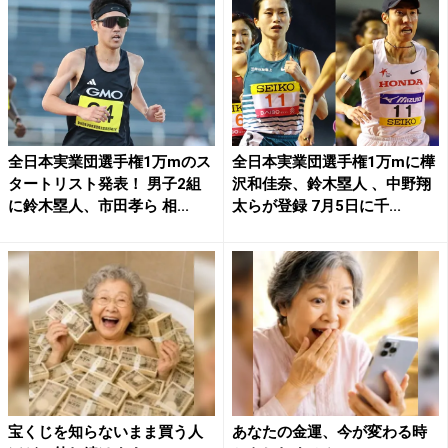
全日本実業団選手権1万mのス
全日本実業団選手権1万mに樺
タートリスト発表！ 男子2組
沢和佳奈、鈴木塁人 、中野翔
に鈴木塁人、市田孝ら 相...
太らが登録 7月5日に千...
宝くじを知らないまま買う人
あなたの金運、今が変わる時