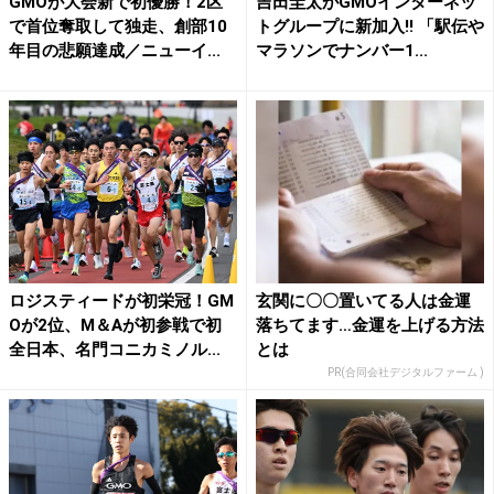
GMOが大会新で初優勝！2区
吉田圭太がGMOインターネッ
で首位奪取して独走、創部10
トグループに新加入!! 「駅伝や
年目の悲願達成／ニューイ...
マラソンでナンバー1...
ロジスティードが初栄冠！GM
玄関に〇〇置いてる人は金運
Oが2位、M＆Aが初参戦で初
落ちてます…金運を上げる方法
全日本、名門コニカミノル...
とは
PR(合同会社デジタルファーム )