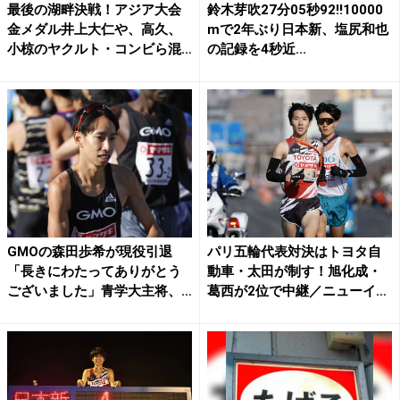
最後の湖畔決戦！アジア大会
鈴木芽吹27分05秒92!!10000
金メダル井上大仁や、高久、
mで2年ぶり日本新、塩尻和也
小椋のヤクルト・コンビら混
の記録を4秒近...
戦...
GMOの森田歩希が現役引退
パリ五輪代表対決はトヨタ自
「長きにわたってありがとう
動車・太田が制す！旭化成・
ございました」青学大主将、
葛西が2位で中継／ニューイ
4...
ヤ...