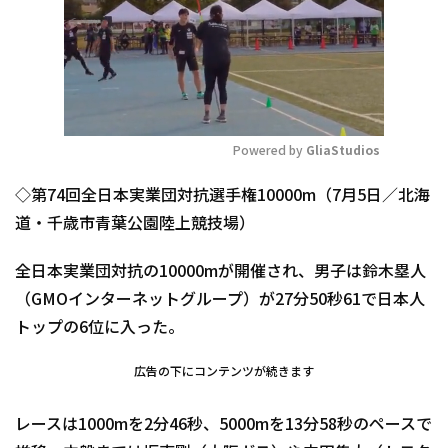
Powered by 
GliaStudios
Mute
◇第74回全日本実業団対抗選手権10000m（7月5日／北海
道・千歳市青葉公園陸上競技場）
全日本実業団対抗の10000mが開催され、男子は鈴木塁人
（GMOインターネットグループ）が27分50秒61で日本人
トップの6位に入った。
広告の下にコンテンツが続きます
レースは1000mを2分46秒、5000mを13分58秒のペースで