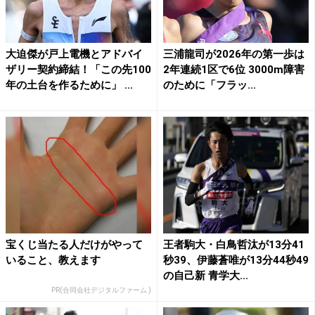
大迫傑が戸上電機とアドバイ
三浦龍司が2026年の第一歩は
ザリー契約締結！「この先100
2年連続1区で6位 3000m障害
年の土台を作るために」 ...
のために「フラッ...
宝くじ当たる人だけがやって
王者駒大・白鳥哲汰が13分41
いること、教えます
秒39、伊藤蒼唯が13分44秒49
の自己新 青学大...
PR(合同会社デジタルファーム )