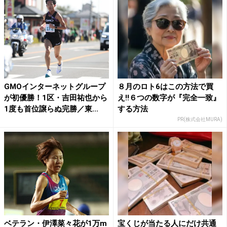
GMOインターネットグループ
８月のロト6はこの方法で買
が初優勝！1区・吉田祐也から
え!!６つの数字が『完全一致』
1度も首位譲らぬ完勝／東...
する方法
PR(株式会社MURA)
ベテラン・伊澤菜々花が1万m
宝くじが当たる人にだけ共通