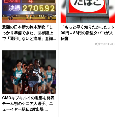
悲願の日本新の鈴木芽吹「し
「もっと早く知りたかった」6
っかり準備できた」世界陸上
00円→83円の新型タバコが大
で「通用しないと痛感」意識
反響
に...
PR(株式会社HAL)
GMOキプキルイの退部を発表
チーム初のケニア人選手、ニ
ューイヤー駅伝2度出場 ...