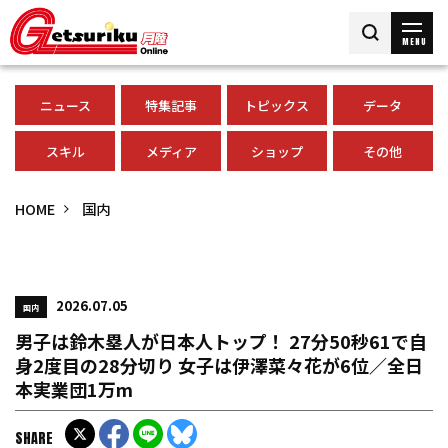
MENU
ニュース
特集記事
トピックス
データ
スキル
メディア
ショップ
その他
HOME
国内
2026.07.05
国内
男子は鈴木塁人が日本人トップ！ 27分50秒61で自
身2度目の28分切り 女子は伊澤菜々花が6位／全日
本実業団1万m
SHARE