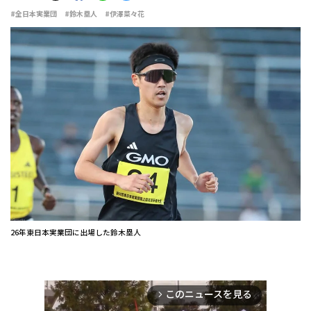
#全日本実業団
#鈴木塁人
#伊澤菜々花
26年東日本実業団に出場した鈴木塁人
このニュースを見る
arrow_forward_ios