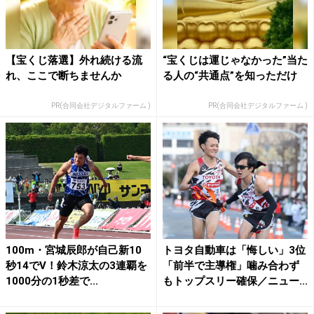
【宝くじ落選】外れ続ける流
“宝くじは運じゃなかった”当た
れ、ここで断ちませんか
る人の“共通点”を知っただけ
PR(合同会社デジタルファーム )
PR(合同会社デジタルファーム )
100m・宮城辰郎が自己新10
トヨタ自動車は「悔しい」3位
秒14でV！鈴木涼太の3連覇を
「前半で主導権」噛み合わず
1000分の1秒差で...
もトップスリー確保／ニュー...