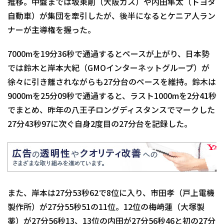
推移。中盤までは坂東剛（大阪ガス）や内田隼太（トヨタ
自動車）が集団を牽引したが、後半になるとケニア人ラン
ナーが主導権を握った。
7000mを19分36秒で通過するとペースが上がり、日本勢
では鈴木と岸本大紀（GMOインターネットグループ）が
徐々に引き離されながらも27分台のペースを維持。鈴木は
9000mを25分09秒で通過すると、ラスト1000mを2分41秒
でまとめ、昨年の八王子ロングディスタンスでマークした
27分43秒97に次ぐ自身2度目の27分台を記録した。
また、岸本は27分53秒62で8位に入り、市田孝（戸上電機
製作所）が27分55秒51の11位。12位の梅崎蓮（大塚製
薬）が27分56秒13、13位の内田が27分56秒46と初の27分