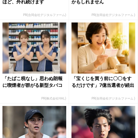
ほど、外れ続けます
かもしれません
PR(合同会社デジタルファーム)
PR(合同会社デジタルファーム )
「たばこ税なし」思わぬ朗報
「宝くじを買う前に〇〇をす
に喫煙者が群がる新型タバコ
るだけです」7億当選者が続出
PR(株式会社HAL)
PR(合同会社デジタルファーム )