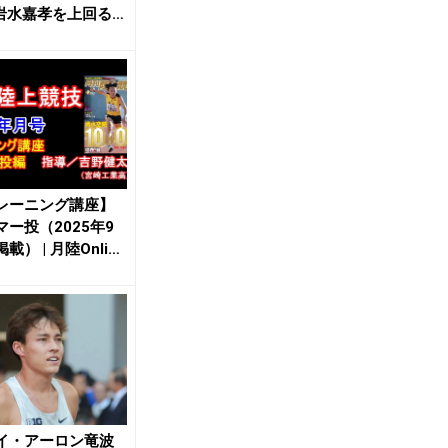
 岩水嘉孝を上回る／
ン...
レーニング講座】
マー投（2025年9
載） | 月陸Online
.
イ・アーロン竜波