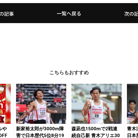
一覧へ戻る
の記事
次の
こちらもおすすめ
ルや
新家裕太郎が3000m障
森凪也1500mで2戦連
青木
FF
害で日本歴代5位8分19
続自己新 青木アリエ30
日本