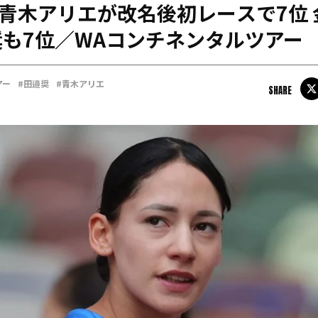
m青木アリエが改名後初レースで7位
日本学連加盟大学
も7位／WAコンチネンタルツアー
アー
#田邉奨
#青木アリエ
SHARE