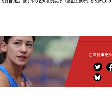
.5）で総合8位。女子やり投の山元祐季（高田工業所）が52m10
この記事を