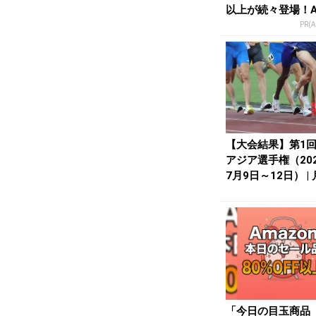
以上が続々登場！A
onの本気が...
PR(
【大会結果】第1回
アジア選手権（20
7月9日～12日） |
n...
「今日の目玉商品