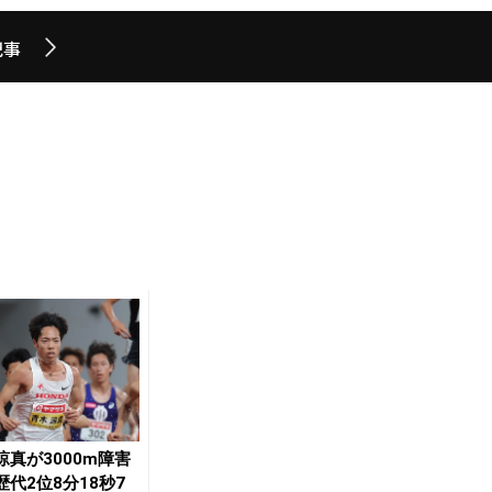
記事
涼真が3000m障害
歴代2位8分18秒7