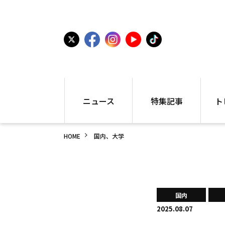
ニュース
特集記事
ト
国内
世界陸上
シュー
HOME
国内、大学
駅伝
特集
インフ
箱根駅伝
学生長距離
編集部
大学
高校・中学
PR
高校
アラカルト
アイテ
国内
中学
プレゼ
2025.08.07
世界陸上
日本代表