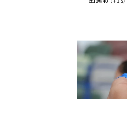
は10秒40（＋1