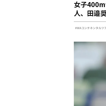
女子400
海外
五輪
人、田邉奨
好記録
大会結果
#WAコンチネンタルツ
#金子魁玖人