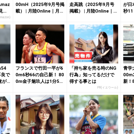
maz
00mH（2025年9月号掲
走高跳（2025年9月号
が日
見逃
載） | 月陸Online｜月...
掲載） | 月陸Online｜月
秒11
刊陸...
更新／
Amazon)
54
フランスで竹田一平が6
「持ち家を売る時のNG
青学
不良で
0m6秒66の自己新！ 80
行為」知ってるだけで
00m
覚が
0m金子魅玖人は1分50
得する事とは
新！
秒53...
秒...
PR(イエウール)