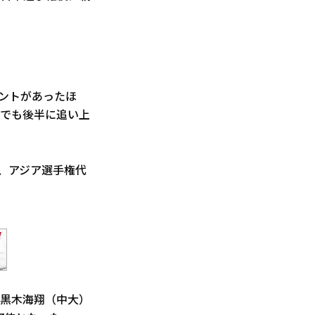
デントがあったほ
会でも後半に追い上
位、アジア選手権代
mの黒木海翔（中大）