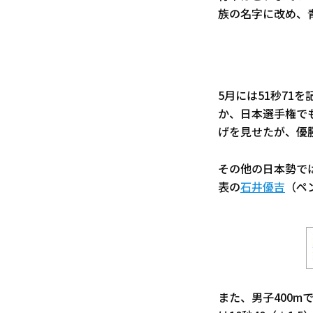
族の名字に改め、
5月には51秒71
か、日本選手権で
げを見せたが、優勝
その他の日本勢では
表の
石井優吉
（ペ
また、男子400m