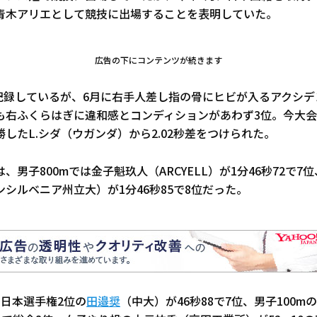
青木アリエとして競技に出場することを表明していた。
広告の下にコンテンツが続きます
を記録しているが、6月に右手人差し指の骨にヒビが入るアクシ
も右ふくらはぎに違和感とコンディションがあわず3位。今大
したL.シダ（ウガンダ）から2.02秒差をつけられた。
、男子800mでは金子魁玖人（ARCYELL）が1分46秒72で7
ンシルベニア州立大）が1分46秒85で8位だった。
で日本選手権2位の
田邉奨
（中大）が46秒88で7位、男子100