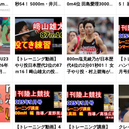
maz
秒54！ 5000m・井川龍
0m4位 田島愛理3000m
5！
人は...
初8...
WAコ
Amazon)
U23
【トレーニング動画】
800m塩見綾乃が日本歴
【ト
26年
やり投日本歴代2位の87
代4位の2分01秒01！ 女
ハン
 月陸O
ｍ16！﨑山雄太の投て
子やり投・村上碧海が
月号掲
き練習 | 月...
優勝 森...
｜月..
【トレーニング動画】4
【トレーニング講座】
クレ