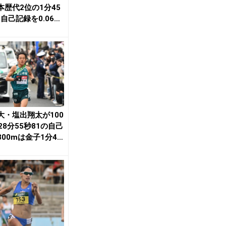
本歴代2位の1分45
 自己記録を0.06秒
B...
大・塩出翔太が100
28分55秒81の自己
800mは金子1分46