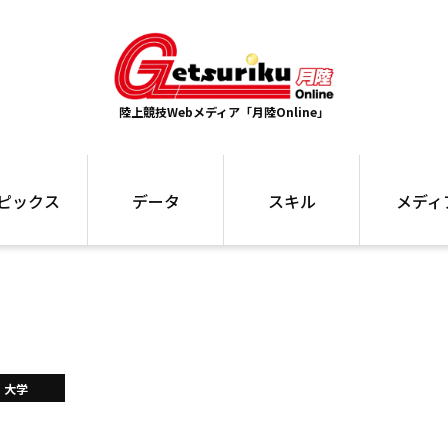
陸上競技Webメディア「月陸Online」
ピックス
データ
スキル
メディ
ズ
ランキング
トレーニング
インタビュー
ォ
最高記録
お役立ち情報
大会ギャラリ
コラム
世界大会
箱根駅伝
国内大会
写真記事
ム
駅伝データ
大学
ント
選手名鑑
スケジュール
関連リンク