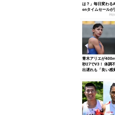
は？」毎日変わるA
onタイムセールが
せない
PR(
青木アリエが400m
秒27でV3！ 体調
出遅れも「良い感
戻ってきた...