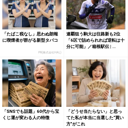
「たばこ税なし」思わぬ朗報
連覇狙う駒大は往路新も2位
に喫煙者が群がる新型タバコ
「6区で詰められれば逆転は十
分に可能」／箱根駅伝 | ...
PR(株式会社HAL)
「SNSでも話題」60代から宝
「どうせ当たらない」と思っ
くじ運が変わる人の特徴
てた私が本当に当選した“買い
方”がこれ