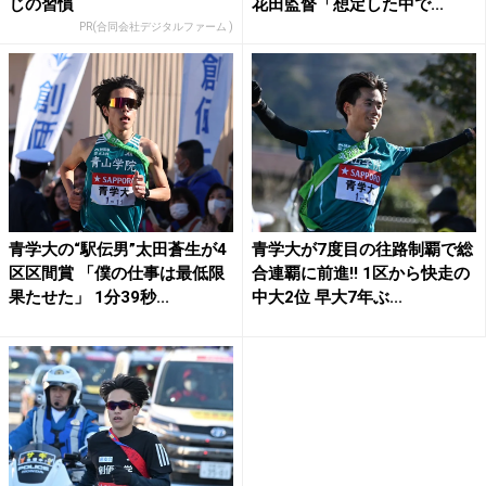
じの習慣
花田監督「想定した中で...
PR(合同会社デジタルファーム )
青学大の“駅伝男”太田蒼生が4
青学大が7度目の往路制覇で総
区区間賞 「僕の仕事は最低限
合連覇に前進!! 1区から快走の
果たせた」 1分39秒...
中大2位 早大7年ぶ...