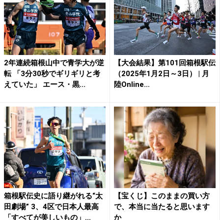
2年連続箱根山中で青学大が逆
【大会結果】第101回箱根駅伝
転 「3分30秒でギリギリと考
（2025年1月2日～3日） | 月
えていた」 エース・黒...
陸Online...
箱根駅伝史に語り継がれる“太
【宝くじ】このままの買い方
田劇場” 3、4区で日本人最高
で、本当に当たると思います
「すべてが美しいもの」...
か