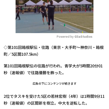
Powered by 
GliaStudios
Mute
◇第101回箱根駅伝・往路（東京・大手町～神奈川・箱根
町／5区間107.5km）
第101回箱根駅伝の往路が行われ、青学大が5時間20分01
秒（速報値）で往路優勝を飾った。
広告の下にコンテンツが続きます
2位でタスキを受けた5区の若林宏樹（4年）は1時間9分11
秒（速報値）の区間新を樹立。中大を逆転した。