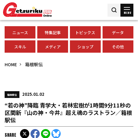
MENU
ニュース
特集記事
トピックス
データ
スキル
メディア
ショップ
その他
HOME
箱根駅伝
2025.01.02
箱根駅伝
“若の神”降臨 青学大・若林宏樹が1時間9分11秒の
区間新『山の神・今井』超え魂のラストラン／箱根
駅伝
SHARE