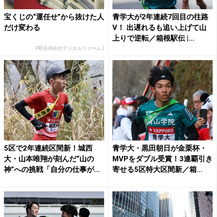
宝くじの“運任せ”から抜けた人
青学大が2年連続7回目の往路
だけ変わる
V！ 出遅れるも追い上げて山
上りで逆転／箱根駅伝 |...
PR(合同会社デジタルファーム )
5区で2年連続区間新！城西
青学大・黒田朝日が金栗杯・
大・山本唯翔が刻んだ“山の
MVPをダブル受賞！3連覇引き
神”への挑戦「自分の仕事が
寄せる5区特大区間新／箱...
で...