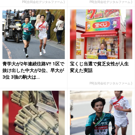
PR(合同会社デジタルファーム )
PR(合同会社デジタルファーム )
青学大が2年連続往路V!! 1区で
宝くじ当選で貧乏女性が人生
抜け出した中大が2位、早大が
変えた実話
3位 3強の駒大は...
PR(合同会社デジタルファーム )