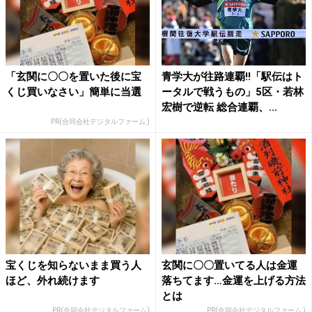
「玄関に〇〇を置いた後に宝
青学大が往路連覇!!「駅伝はト
くじ買いなさい」簡単に当選
ータルで戦うもの」5区・若林
宏樹で逆転 総合連覇、...
PR(合同会社デジタルファーム )
宝くじを知らないまま買う人
玄関に〇〇置いてる人は金運
ほど、外れ続けます
落ちてます…金運を上げる方法
とは
PR(合同会社デジタルファーム)
PR(合同会社デジタルファーム )