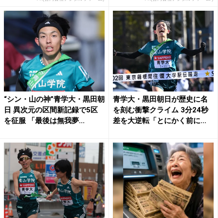
“シン・山の神”青学大・黒田朝
青学大・黒田朝日が歴史に名
日 異次元の区間新記録で5区
を刻む衝撃クライム 3分24秒
を征服 「最後は無我夢...
差を大逆転「とにかく前に...