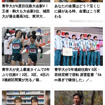
青学大が6度目往路大会新V！
あなたの金運はどう？宝くじ
王者・駒大も大会新2位、城西
に縁がある時、金運はこう変
大が過去最高3位、東洋大...
わる
PR(合同会社デジタルファーム )
青学大が史上最速タイムで2年
青学大が2年連続往路V 5区・
ぶり往路V！2区、3区、4区の
若林宏樹で逆転 原晋監督「5k
3連続区間賞が光る／箱...
m過ぎで確信した」／...