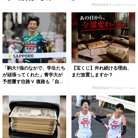
PR(合同会社デジタルファーム )
「駒大1強のなかで、学生たち
【宝くじ】外れ続ける理由、
が頑張ってくれた」青学大が
まだ放置しますか？
予想覆す往路Ｖ 復路も「自...
PR(合同会社デジタルファーム)