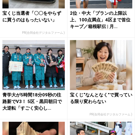
宝くじ当選者「〇〇をやらず
2位・中大「プランの上限以
に買うのはもったいない」
上、100点満点」4区まで首位
キープ／箱根駅伝 | 月...
PR(合同会社デジタルファーム )
青学大が5時間18分09秒の往
宝くじ“なんとなく”で買ってい
路新でV3！ 5区・黒田朝日で
る限り変わらない
大逆転「すごく安心し...
PR(合同会社デジタルファーム )