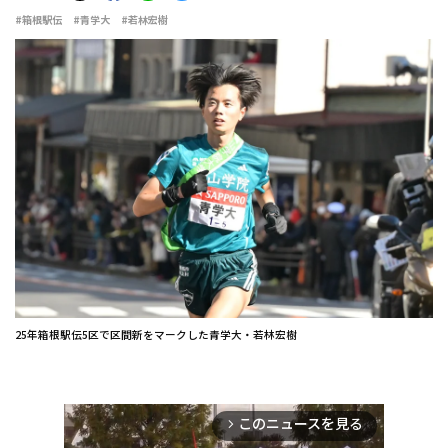
#箱根駅伝
#青学大
#若林宏樹
25年箱根駅伝5区で区間新をマークした青学大・若林宏樹
このニュースを見る
arrow_forward_ios