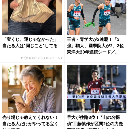
「宝くじ、運じゃなかった」
王者・青学大が2連覇！「3
当たる人は“同じこと”してる
強」駒大、國學院大が2、3位
東洋大20年連続シード／...
PR(合同会社デジタルファーム )
売り場じゃ教えてくれない！
早大が往路3位！ “山の名探
当たる人だけがやってる宝く
偵”工藤慎作が区間2位の力走