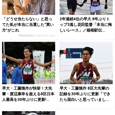
「どうせ当たらない」と思っ
2年連続4位の早大 8年ぶりト
てた私が本当に当選した“買い
ップ3逃し花田監督「本当に悔
方”がこれ
しいレース」／箱根駅伝...
PR(合同会社デジタルファーム )
早大・工藤慎作が快挙！大先
早大・工藤慎作 8区大先輩の
輩・渡辺康幸を超える8区日本
記録を30年ぶりに更新「でき
人最高を30年ぶりに更新!...
たら面白いと思っていまし...