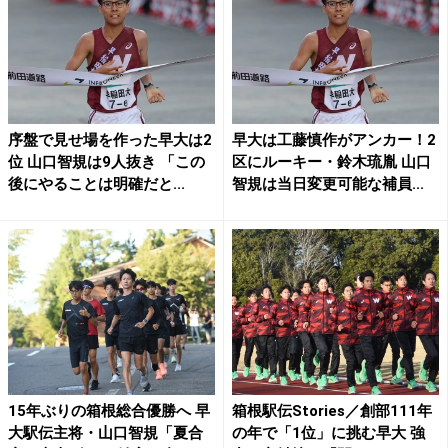
序盤で見せ場を作った早大は2
早大は工藤慎作がアンカー！2
位 山口智規は9人抜き 「この
区にルーキー・鈴木琉胤 山口
後にやることは明確だと...
智規は当日変更可能な補員...
15年ぶりの箱根総合優勝へ 早
箱根駅伝Stories／創部111年
大駅伝主将・山口智規「夏合
の年で「1位」に挑む早大 強