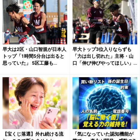
早大は2区・山口智規が日本人
早大トップ3位入りならずも
トップ「1時間5分台は出ると
「力は出し切れた」主将・山
思っていた」 5区工藤も...
口「伸び伸びやってほしい」
と...
【宝くじ落選】外れ続ける流
「気になっていた認知機能が