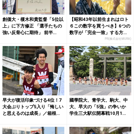
創価大・榎木和貴監督「5位以
【昭和43年以前生まれはロト
上」に下方修正 「選手たちの
６この数字を買うべき】6つの
強い反骨心に期待」 前半...
数字が「完全一致」する方...
PR(株式会社MURA)
早大が復活印象づける4位！7
國學院大、青学大、駒大、中
大会ぶりトップ5入り「悔しい
大、早大の「5強」の争いか
と思えるのは成長」／箱根...
学生三大駅伝開幕戦10月1...