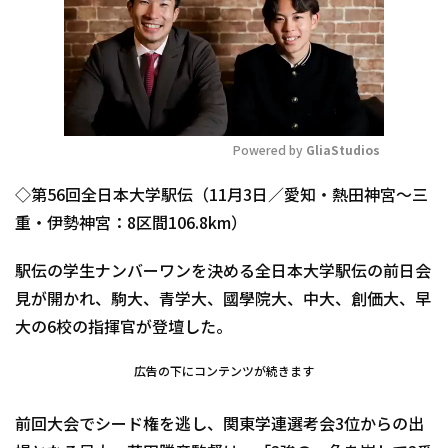
Powered by 
GliaStudios
Mute
◇第56回全日本大学駅伝（11月3日／愛知・熱田神宮～三
重・伊勢神宮：8区間106.8km）
駅伝の学生ナンバーワンを決める全日本大学駅伝の前日会
見が開かれ、駒大、青学大、國學院大、中大、創価大、早
大の6校の指揮官が登壇した。
広告の下にコンテンツが続きます
前回大会でシード権を逃し、関東学連選考会3位からの出