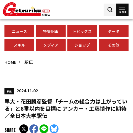
MENU
ニュース
特集記事
トピックス
データ
スキル
メディア
ショップ
その他
HOME
駅伝
2024.11.02
駅伝
早大・花田勝彦監督「チームの総合力は上がってい
る」と6番以内を目標に アンカー・工藤慎作に期待
／全日本大学駅伝
SHARE