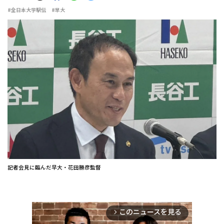
#全日本大学駅伝
#早大
記者会見に臨んだ早大・花田勝彦監督
このニュースを見る
arrow_forward_ios