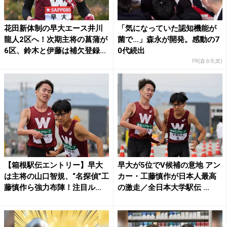
花田新体制の早大エース井川
「気になっていた認知機能が
龍人2区へ！次期主将の菖蒲が
菌で…」森永が開発。感動の7
6区、鈴木と伊藤は補欠登録...
0代続出
PR(森永乳業)
【箱根駅伝エントリー】早大
早大が5位でV候補の意地 アン
は主将の山口智規、“名探偵”工
カー・工藤慎作が日本人最高
藤慎作ら強力布陣！注目ル...
の激走／全日本大学駅伝 ...