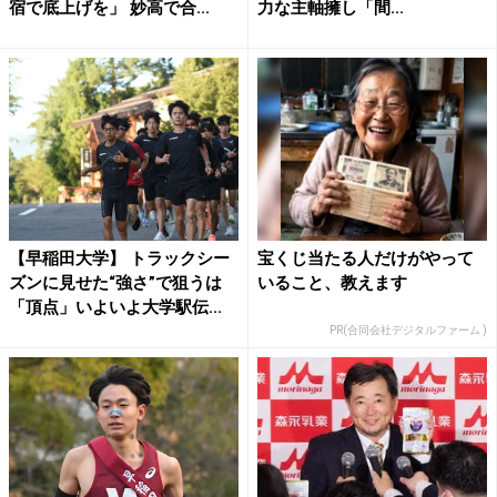
宿で底上げを」 妙高で合...
力な主軸擁し「間...
【早稲田大学】 トラックシー
宝くじ当たる人だけがやって
ズンに見せた“強さ”で狙うは
いること、教えます
「頂点」いよいよ大学駅伝...
PR(合同会社デジタルファーム )