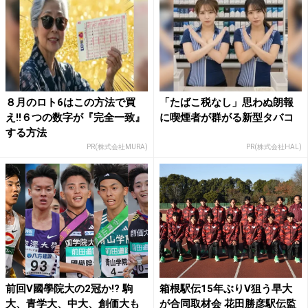
８月のロト6はこの方法で買
「たばこ税なし」思わぬ朗報
え!!６つの数字が『完全一致』
に喫煙者が群がる新型タバコ
する方法
PR(株式会社MURA)
PR(株式会社HAL)
前回V國學院大の2冠か!? 駒
箱根駅伝15年ぶりV狙う早大
大、青学大、中大、創価大も
が合同取材会 花田勝彦駅伝監