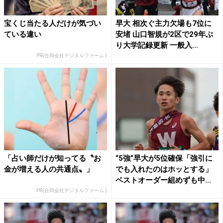
宝くじ当たる人だけが気づい
早大 相次ぐ主力欠場も7位に
ている違い
安堵 山口智規が2区で29年ぶ
り大学記録更新 一般入...
PR(合同会社デジタルファーム )
「占い師だけが知ってる〝お
“5強”早大が5位確保「強引に
金が増える人の共通点〟」
でも入れたのはホッとする」
ベストオーダー組めずも中...
PR(合同会社デジタルファーム )