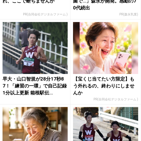
れ、ここで断ちませんか
菌で…」森永が開発。感動の7
0代続出
PR(合同会社デジタルファーム )
PR(森永乳業)
早大・山口智規が28分17秒8
【宝くじ当てたい方限定】も
7！「練習の一環」で自己記録
う外れるの、終わりにしませ
1分以上更新 箱根駅伝...
んか
PR(合同会社デジタルファーム )