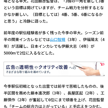
場となる早大。花田勝彦監督は、「3強の一角を崩して3番
という目標は掲げていますが、チーム戦力を分析するとな
かなか厳しい。（目標としては）4番、5番、6番になるか
と思う」と冷静に語った。
前年度の駅伝経験者が多く残った今季の早大。シーズン前
半の関東インカレなどでは
山口智規
（3年）、伊福陽太（4
年）が活躍し、日本インカレでも伊藤大志（4年）が
5000mで2位に入るなどした。
今季駅伝初戦となった出雲では前半で苦戦したものの、後
半区間を務めた藤本進次郎（3年）、長屋匡起（2年）、工
藤慎作（2年）が奮起して6位にまで順番を上げ、花田監督
も「チームの総合力は上がっている」と手応えをつかむ。