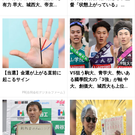
有力 早大、城西大、帝京...
督「状態上がっている」 ...
【当選】金運が上がる直前に
V5狙う駒大、青学大、勢いあ
起こるサイン
る國學院大の「3強」が軸 中
大、創価大、城西大も上位...
PR(合同会社デジタルファーム )