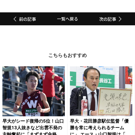
一覧へ戻る
前の記事
次の記事
こちらもおすすめ
早大がシード復帰の5位！山口
早大・花田勝彦駅伝監督「優
智規13人抜きなど出雲不発の
勝を常に考えられるチーム
主軸奮起に「まずまず合格...
に」 エース・山口智規は「調