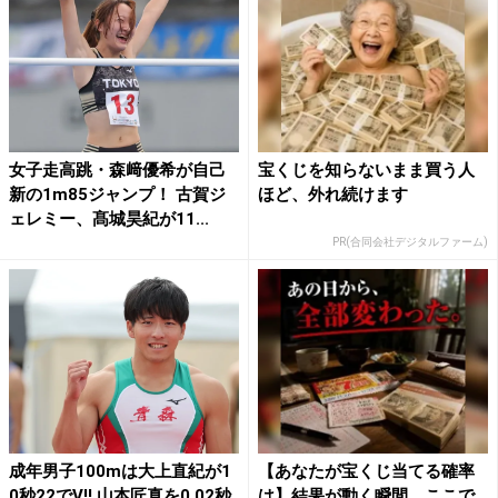
女子走高跳・森﨑優希が自己
宝くじを知らないまま買う人
新の1m85ジャンプ！ 古賀ジ
ほど、外れ続けます
ェレミー、髙城昊紀が11...
PR(合同会社デジタルファーム)
成年男子100mは大上直紀が1
【あなたが宝くじ当てる確率
0秒22でV!! 山本匠真を0.02秒
は】結果が動く瞬間、ここで