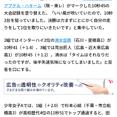
アブデル・ハキーム
（現・東レ）がマークした10秒45の
大会記録を塗り替えた。「いい風が吹いていたので、10秒
2台を狙っていました。決勝は力まずにとにかく自分の走
りをして1位を取りにいきたいです」と集中していた。
2組ではインターハイ2位の
清水空跳
（石川・星稜高1）が
10秒41（＋1.4）、3組では荒谷匠人（広島・近大東広島
高1）が10秒45（＋1.2）。清水は「タイムはそれなりだ
ったのですが、後半失速気味になってしまいました」と反
省を口にする。
少年女子Aでは、1組（＋2.0）で杉本心結（千葉・市立船
橋高3）が高校歴代4位の11秒51でトップ通過すると、田