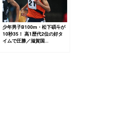
少年男子B100m・松下碩斗が
10秒35！ 高1歴代2位の好タ
イムで圧勝／滋賀国...