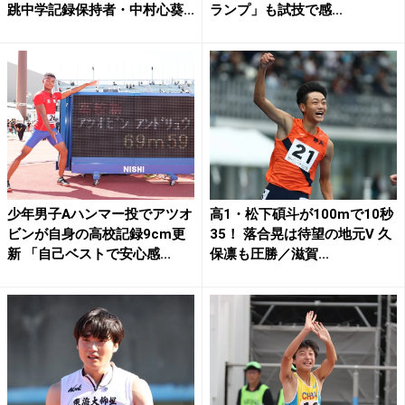
跳中学記録保持者・中村心葵...
ランプ」も試技で感...
少年男子Aハンマー投でアツオ
高1・松下碩斗が100mで10秒
ビンが自身の高校記録9cm更
35！ 落合晃は待望の地元V 久
新 「自己ベストで安心感...
保凛も圧勝／滋賀...