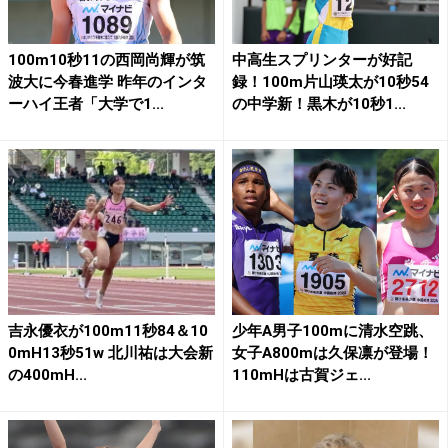
100m10秒11の西岡尚輝が筑
中高生スプリンターが好記
波大に今春進学 昨年のインタ
録！100m片山瑛太が10秒54
ーハイ王者「大学で1...
の中学新！黒木が10秒1...
吉永優衣が100m11秒84＆10
少年A男子100mに清水空跳、
0mH13秒51w 北川祐は大会新
女子A800mは久保凛が登場！
の400mH...
110mHは古賀ジェ...