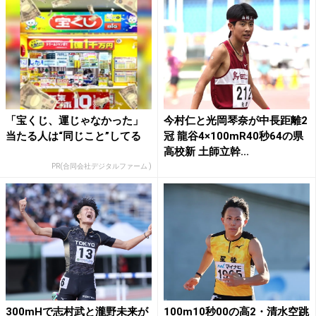
「宝くじ、運じゃなかった」
今村仁と光岡琴奈が中長距離2
当たる人は“同じこと”してる
冠 龍谷4×100mR40秒64の県
高校新 土師立幹...
PR(合同会社デジタルファーム )
300mHで志村武と瀧野未来が
100m10秒00の高2・清水空跳