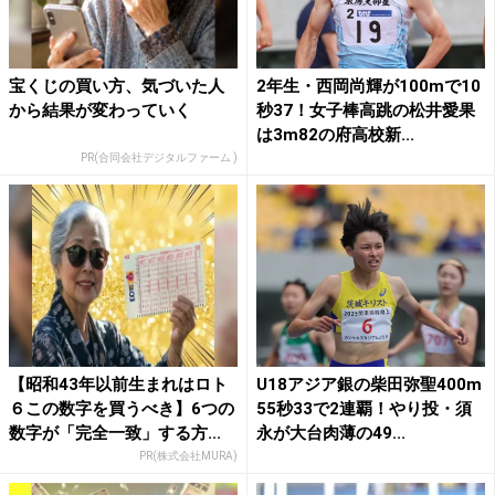
宝くじの買い方、気づいた人
2年生・西岡尚輝が100mで10
から結果が変わっていく
秒37！女子棒高跳の松井愛果
は3m82の府高校新...
PR(合同会社デジタルファーム )
【昭和43年以前生まれはロト
U18アジア銀の柴田弥聖400m
６この数字を買うべき】6つの
55秒33で2連覇！やり投・須
数字が「完全一致」する方...
永が大台肉薄の49...
PR(株式会社MURA)