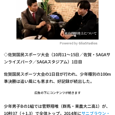
Powered by 
GliaStudios
Mute
◇佐賀国民スポーツ大会（10月11～15日／佐賀・SAGAサ
ンライズパーク／SAGAスタジアム）1日目
佐賀国民スポーツ大会の1日目が行われ、少年種別の100m
準決勝は追い風にも恵まれ、好記録が続出した。
広告の下にコンテンツが続きます
少年男子Bの1組では菅野翔唯（群馬・東農大二高1）が、
10秒37（＋1.3）で全体トップ。2014年に
サニブラウン・