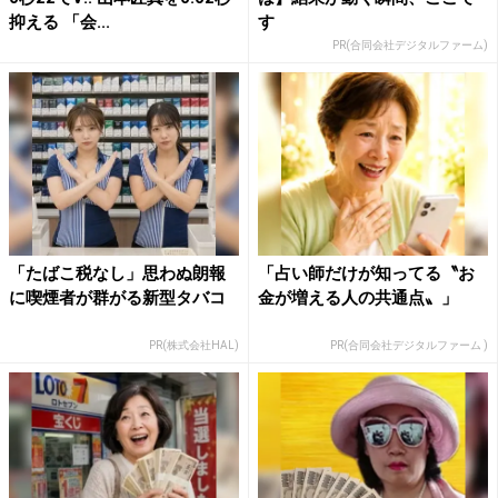
抑える 「会...
す
PR(合同会社デジタルファーム)
「たばこ税なし」思わぬ朗報
「占い師だけが知ってる〝お
に喫煙者が群がる新型タバコ
金が増える人の共通点〟」
PR(株式会社HAL)
PR(合同会社デジタルファーム )