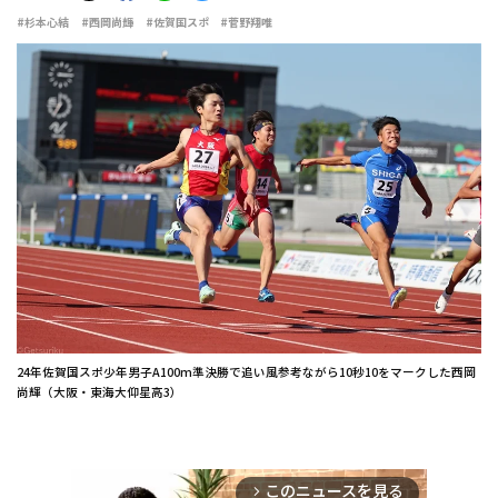
#杉本心結
#西岡尚輝
#佐賀国スポ
#菅野翔唯
24年佐賀国スポ少年男子A100m準決勝で追い風参考ながら10秒10をマークした西岡
尚輝（大阪・東海大仰星高3）
このニュースを見る
arrow_forward_ios