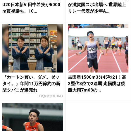
U20日本新V 田中希実が5000
が滋賀国スポ出場へ 世界陸上
m貫禄勝ち、10...
リレー代表が少年A...
『カートン買い、ダメ。ゼッ
吉田星1500m3分45秒21！高
タイ。』年間11万円節約の新
2歴代3位で2連覇 走幅跳は後
型タバコが爆売れ
藤大輔7m63の...
PR(株式会社HAL)