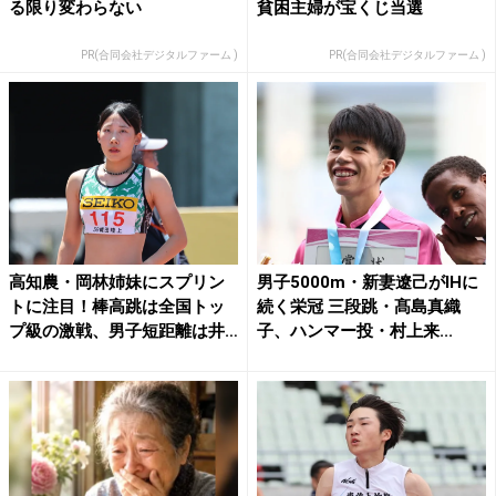
る限り変わらない
貧困主婦が宝くじ当選
PR(合同会社デジタルファーム )
PR(合同会社デジタルファーム )
高知農・岡林姉妹にスプリン
男子5000m・新妻遼己がIHに
トに注目！棒高跳は全国トッ
続く栄冠 三段跳・髙島真織
プ級の激戦、男子短距離は井
子、ハンマー投・村上来...
手...