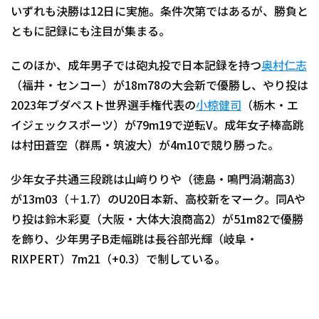
いずれも決勝は12日に実施。条件次第ではあるが、勝負と
ともに記録にも注目が集まる。
このほか、成年男子では砲丸投で日本記録を持つ
奥村仁志
（福井・センコー）が18m78の大会新で優勝し、やり投は
2023年ブダペスト世界選手権代表の
小椋健司
（栃木・エ
イジェックスポーツ）が79m19で逆転V。成年女子棒高跳
は村田蒼空（群馬・筑波大）が4m10で競り勝った。
少年女子共通三段跳は山﨑りりや（徳島・鳴門渦潮高3）
が13m03（＋1.7）のU20日本新、高校新をマーク。同Aや
り投は鈴木彩夏（大阪・大体大浪商高2）が51m82で優勝
を飾り、少年男子B走幅跳は長谷部光輝（岐阜・
RIXPERT）7m21（+0.3）で制している。