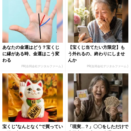
あなたの金運はどう？宝くじ
【宝くじ当てたい方限定】も
に縁がある時、金運はこう変
う外れるの、終わりにしませ
わる
んか
PR(合同会社デジタルファーム )
PR(合同会社デジタルファーム )
宝くじ“なんとなく”で買ってい
「現実…？」〇〇をしただけで