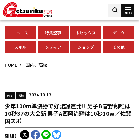
MENU
ニュース
特集記事
トピックス
データ
スキル
メディア
ショップ
その他
HOME
国内、高校
2024.10.12
国内
高校
少年100m準決勝で好記録連発!! 男子B菅野翔唯は
10秒37の大会新 男子A西岡尚輝は10秒10w／佐賀
国スポ
SHARE