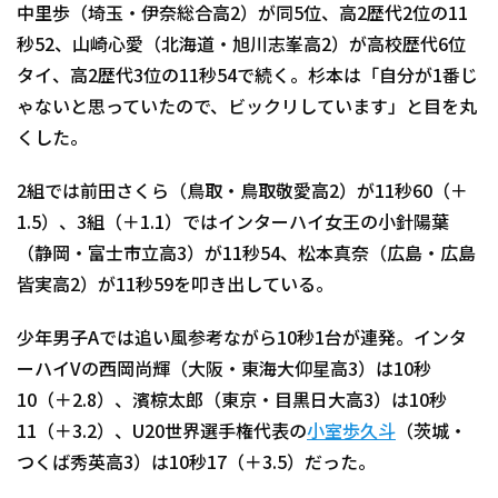
中里歩（埼玉・伊奈総合高2）が同5位、高2歴代2位の11
秒52、山崎心愛（北海道・旭川志峯高2）が高校歴代6位
タイ、高2歴代3位の11秒54で続く。杉本は「自分が1番じ
ゃないと思っていたので、ビックリしています」と目を丸
くした。
2組では前田さくら（鳥取・鳥取敬愛高2）が11秒60（＋
1.5）、3組（＋1.1）ではインターハイ女王の小針陽葉
（静岡・富士市立高3）が11秒54、松本真奈（広島・広島
皆実高2）が11秒59を叩き出している。
少年男子Aでは追い風参考ながら10秒1台が連発。インタ
ーハイVの西岡尚輝（大阪・東海大仰星高3）は10秒
10（＋2.8）、濱椋太郎（東京・目黒日大高3）は10秒
11（＋3.2）、U20世界選手権代表の
小室歩久斗
（茨城・
つくば秀英高3）は10秒17（＋3.5）だった。