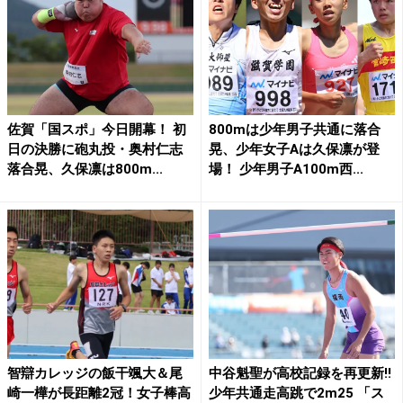
佐賀「国スポ」今日開幕！ 初
800mは少年男子共通に落合
日の決勝に砲丸投・奥村仁志
晃、少年女子Aは久保凛が登
落合晃、久保凛は800m...
場！ 少年男子A100m西...
智辯カレッジの飯干颯大＆尾
中谷魁聖が高校記録を再更新!!
崎一樺が長距離2冠！女子棒高
少年共通走高跳で2m25 「ス